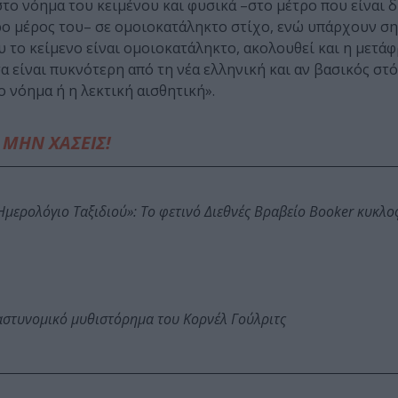
στο νόημα του κειμένου και φυσικά –στο μέτρο που είναι 
ρο μέρος του– σε ομοιοκατάληκτο στίχο, ενώ υπάρχουν ση
 το κείμενο είναι ομοιοκατάληκτο, ακολουθεί και η μετά
 είναι πυκνότερη από τη νέα ελληνική και αν βασικός στό
ο νόημα ή η λεκτική αισθητική».
ΜΗΝ ΧΑΣΕΙΣ!
: Ημερολόγιο Ταξιδιού»: Το φετινό Διεθνές Βραβείο Booker κυκλ
αστυνομικό μυθιστόρημα του Κορνέλ Γούλριτς