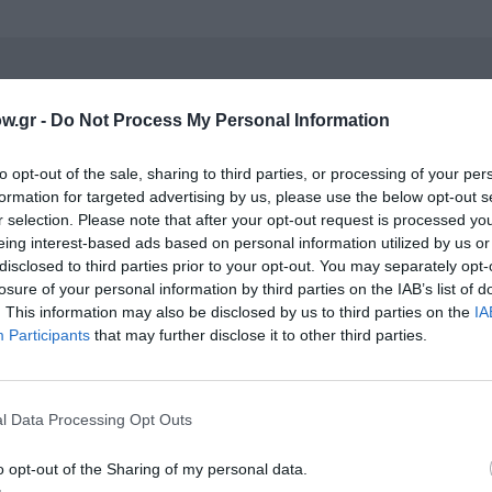
νη και τον Πολιτισμό!
w.gr -
Do Not Process My Personal Information
to opt-out of the sale, sharing to third parties, or processing of your per
λουθήστε το Culturenow.gr
formation for targeted advertising by us, please use the below opt-out s
r selection. Please note that after your opt-out request is processed y
eing interest-based ads based on personal information utilized by us or
disclosed to third parties prior to your opt-out. You may separately opt-
losure of your personal information by third parties on the IAB’s list of
χετικά Άρθρα
. This information may also be disclosed by us to third parties on the
IA
Participants
that may further disclose it to other third parties.
l Data Processing Opt Outs
o opt-out of the Sharing of my personal data.