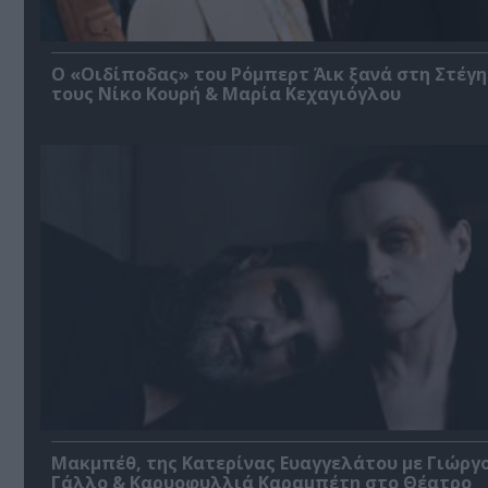
O «Οιδίποδας» του Ρόμπερτ Άικ ξανά στη Στέγη
τους Νίκο Κουρή & Μαρία Κεχαγιόγλου
Μακμπέθ, της Κατερίνας Ευαγγελάτου με Γιώργ
Γάλλο & Καρυοφυλλιά Καραμπέτη στο Θέατρο