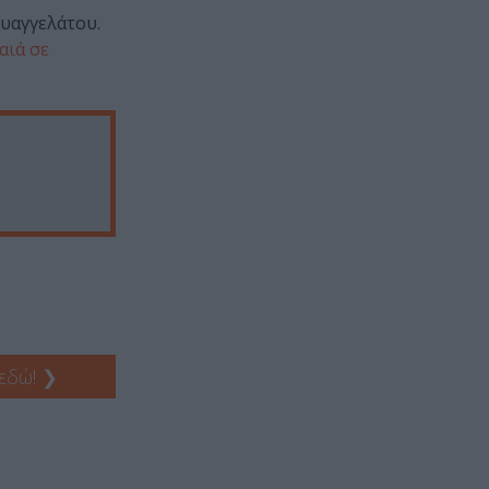
Ευαγγελάτου.
αιά σε
 εδώ!
❯