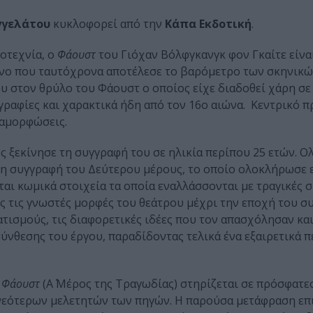
αγγελάτου
κυκλοφορεί από την
Κάπα Εκδοτική
.
οτεχνία, ο
Φάουστ
του Γιόχαν Βόλφγκανγκ φον Γκαίτε είνα
ίμενο που ταυτόχρονα αποτέλεσε το βαρόμετρο των σκηνικ
του στον θρύλο του Φάουστ ο οποίος είχε διαδοθεί χάρη σε
ογραφίες και χαρακτικά ήδη από τον 16ο αιώνα. Κεντρικό 
ταμορφώσεις.
ος ξεκίνησε τη συγγραφή του σε ηλικία περίπου 25 ετών. 
τη συγγραφή του Δεύτερου μέρους, το οποίο ολοκλήρωσε 
αι κωμικά στοιχεία τα οποία εναλλάσσονται με τραγικές σ
ς τις γνωστές μορφές του θεάτρου μέχρι την εποχή του σ
ισμούς, τις διαφορετικές ιδέες που τον απασχόλησαν και
ύνθεσης του έργου, παραδίδοντας τελικά ένα εξαιρετικά 
υ
Φάουστ
(Α΄ Μέρος της Τραγωδίας) στηρίζεται σε πρόσφατε
 νεότερων μελετητών των πηγών. Η παρούσα μετάφραση επ