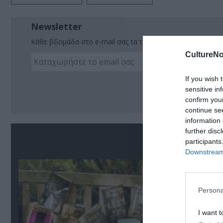
Newsletter
Κάθε βδομάδα στο e-mail σας τα τελευταία νέα για την Τέχ
CultureNo
If you wish 
Ακο
sensitive in
confirm you
continue se
information 
further disc
Σ
participants
Downstream 
Persona
I want t