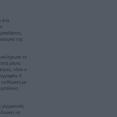
ι ένα
ών
 μπαλάντες,
πρόσωπο της
Ολοκλήρωσε το
επτά μήνες
κηνές, τόσο ο
υγγραφέα. Ο
 τα θέματα με
περίπλοκο
ς γερμανικές
ιδιώκει να