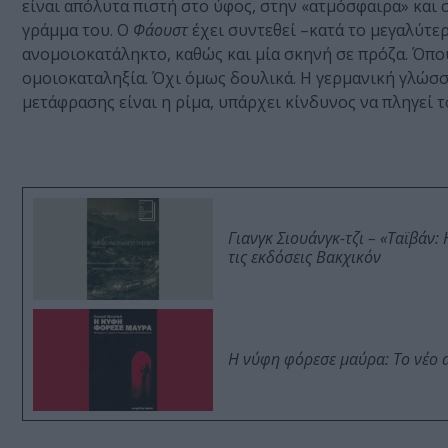
είναι απόλυτα πιστή στο ύφος, στην «ατμόσφαιρα» και 
γράμμα του. Ο
Φάουστ
έχει συντεθεί –κατά το μεγαλύτε
ανομοιοκατάληκτο, καθώς και μία σκηνή σε πρόζα. Όπου
ομοιοκαταληξία. Όχι όμως δουλικά. Η γερμανική γλώσσα
μετάφρασης είναι η ρίμα, υπάρχει κίνδυνος να πληγεί τ
Γιανγκ Σιουάνγκ-τζι – «Ταϊβάν
τις εκδόσεις Βακχικόν
Η νύφη φόρεσε μαύρα: Το νέο 