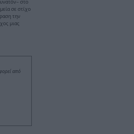
δυνατόν– στο
μεία σε στίχο
φραση την
χος μιας
οφορεί από