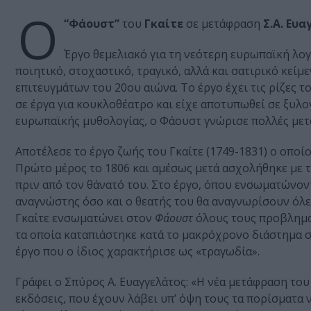
Ο
“Φάουστ”
του
Γκαίτε
σε μετάφραση
Σ.Α. Ευ
Έργο θεμελιακό για τη νεότερη ευρωπαϊκή λογ
ποιητικό, στοχαστικό, τραγικό, αλλά και σατιρικό κε
επιτευγμάτων του 20ου αιώνα. Το έργο έχει τις ρίζες 
σε έργα για κουκλοθέατρο και είχε αποτυπωθεί σε ξυλ
ευρωπαϊκής μυθολογίας, ο Φάουστ γνώρισε πολλές με
Αποτέλεσε το έργο ζωής του Γκαίτε (1749-1831) ο οποί
Πρώτο μέρος το 1806 και αμέσως μετά ασχολήθηκε με 
πριν από τον θάνατό του. Στο έργο, όπου ενσωματώνοντ
αναγνώστης όσο και ο θεατής του θα αναγνωρίσουν όλε
Γκαίτε ενσωματώνει στον
Φάουστ
όλους τους προβληματ
τα οποία καταπιάστηκε κατά το μακρόχρονο διάστημα σ
έργο που ο ίδιος χαρακτήρισε ως «τραγωδία».
Γράφει ο Σπύρος Α. Ευαγγελάτος: «Η νέα μετάφραση το
εκδόσεις, που έχουν λάβει υπ’ όψη τους τα πορίσματα