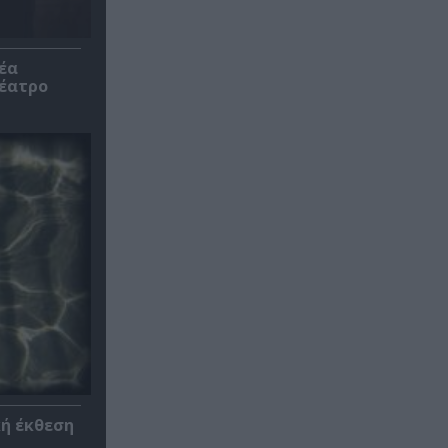
έα
θέατρο
κή έκθεση