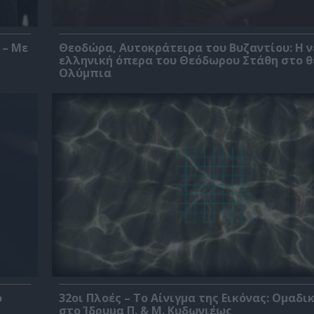
 – Με
Θεοδώρα, Αυτοκράτειρα του Βυζαντίου: Η ν
ελληνική όπερα του Θεόδωρου Στάθη στο 
Ολύμπια
ο
32οι Πλοές – Το Αίνιγμα της Εικόνας: Ομαδι
στο Ίδρυμα Π. & Μ. Κυδωνιέως