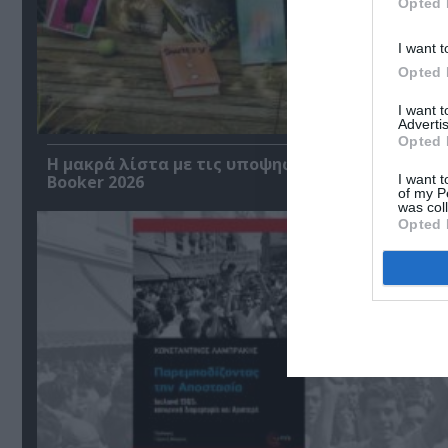
Opted 
I want t
Opted 
I want 
Advertis
Opted 
Η μακρά λίστα με τις υποψηφιότητες για το Βρ
I want t
Booker 2026
of my P
was col
Opted 