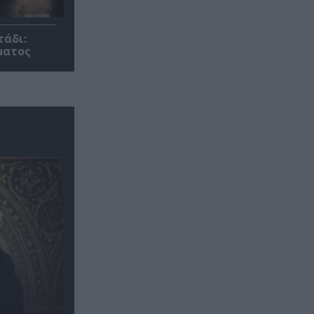
τάδι:
ματος