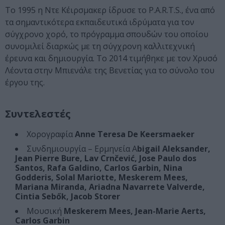
Το 1995 η Ντε Κέιρσμακερ ίδρυσε το P.A.R.T.S., ένα από
τα σημαντικότερα εκπαιδευτικά ιδρύματα για τον
σύγχρονο χορό, το πρόγραμμα σπουδών του οποίου
συνομιλεί διαρκώς με τη σύγχρονη καλλιτεχνική
έρευνα και δημιουργία. Το 2014 τιμήθηκε με τον Χρυσό
Λέοντα στην Μπιενάλε της Βενετίας για το σύνολο του
έργου της.
Συντελεστές
Χορογραφία
Anne Teresa De Keersmaeker
Συνδημιουργία – Ερμηνεία A
bigail Aleksander,
Jean Pierre Bure, Lav Crnčević, Jose Paulo dos
Santos, Rafa Galdino, Carlos Garbin, Nina
Godderis, Solal Mariotte, Meskerem Mees,
Mariana Miranda, Ariadna Navarrete Valverde,
Cintia Sebők, Jacob Storer
Μουσική
Meskerem Mees, Jean-Marie Aerts,
Carlos Garbin