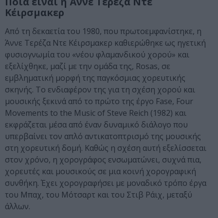
Ποια είναι η Άννε Τερέζα Ντε
Κέιρσμακερ
Από τη δεκαετία του 1980, που πρωτοεμφανίστηκε, η
Άννε Τερέζα Ντε Κέιρσμακερ καθιερώθηκε ως ηγετική
φυσιογνωμία του «νέου φλαμανδικού χορού» και
εξελίχθηκε, μαζί με την ομάδα της, Rosas, σε
εμβληματική μορφή της παγκόσμιας χορευτικής
σκηνής. Το ενδιαφέρον της για τη σχέση χορού και
μουσικής ξεκινά από το πρώτο της έργο Fase, Four
Movements to the Music of Steve Reich (1982) και
εκφράζεται μέσα από έναν δυναμικό διάλογο που
υπερβαίνει τον απλό αντικατοπτρισμό της μουσικής
στη χορευτική δομή. Καθώς η σχέση αυτή εξελίσσεται
στον χρόνο, η χορογράφος ενσωματώνει, συχνά πια,
χορευτές και μουσικούς σε μια κοινή χορογραφική
συνθήκη. Έχει χορογραφήσει με μοναδικό τρόπο έργα
του Μπαχ, του Μότσαρτ και του Στιβ Ράιχ, μεταξύ
άλλων.