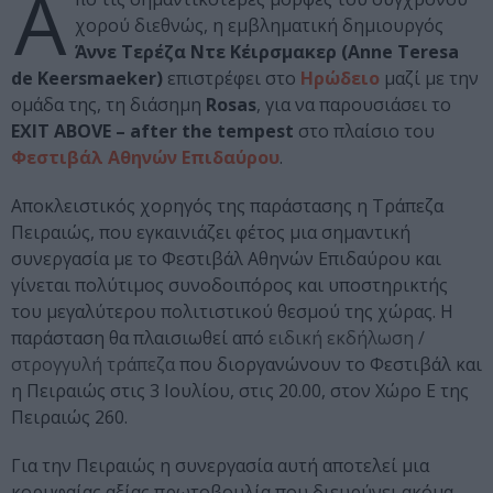
Α
χορού διεθνώς, η εμβληματική δημιουργός
Άννε Τερέζα Ντε Κέιρσμακερ (Anne Teresa
de Keersmaeker)
επιστρέφει στο
Ηρώδειο
μαζί με την
ομάδα της, τη διάσημη
Rosas
, για να παρουσιάσει το
EXIT ABOVE – after the tempest
στο πλαίσιο του
Φεστιβάλ Αθηνών Επιδαύρου
.
Αποκλειστικός χορηγός της παράστασης η Τράπεζα
Πειραιώς, που εγκαινιάζει φέτος μια σημαντική
συνεργασία με το Φεστιβάλ Αθηνών Επιδαύρου και
γίνεται πολύτιμος συνοδοιπόρος και υποστηρικτής
του μεγαλύτερου πολιτιστικού θεσμού της χώρας. Η
παράσταση θα πλαισιωθεί από
ειδική εκδήλωση /
στρογγυλή τράπεζα
που διοργανώνουν το Φεστιβάλ και
η Πειραιώς στις 3 Ιουλίου, στις 20.00, στον Χώρο Ε της
Πειραιώς 260.
Για την Πειραιώς η συνεργασία αυτή αποτελεί μια
κορυφαίας αξίας πρωτοβουλία που διευρύνει ακόμα