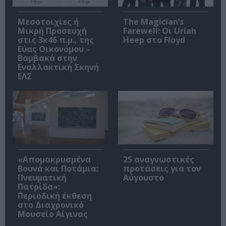
Μεσοτοιχίες ή
The Magician’s
Μικρή Προσευχή
Farewell: Οι Uriah
στις 3κ46 π.μ., της
Heep στο Floyd
Εύας Οικονόμου –
Βαμβακά στην
Εναλλακτική Σκηνή
ΕΛΣ
«Απομακρυσμένα
25 αναγνωστικές
Βουνά και Ποτάμια:
προτάσεις για τον
Πνευματική
Αύγουστο
Πατρίδα»:
Περιοδική έκθεση
στο Διαχρονικό
Μουσείο Αίγινας