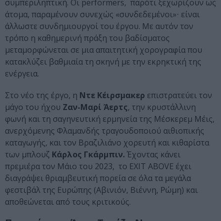
συμπεριληπτική. Οι performers, παρότι ξεχωρίζουν ως
άτομα, παραμένουν συνεχώς «συνδεδεμένοι»⋅ είναι
άλλωστε συνδημιουργοί του έργου. Με αυτόν τον
τρόπο η καθημερινή πράξη του βαδίσματος
μεταμορφώνεται σε μια απαιτητική χορογραφία που
κατακλύζει βαθμιαία τη σκηνή με την εκρηκτική της
ενέργεια.
Στο νέο της έργο, η
Ντε Κέιρσμακερ
επιστρατεύει τον
μάγο του ήχου
Ζαν-Μαρί Άερτς
, την κρυστάλλινη
φωνή και τη σαγηνευτική ερμηνεία της Μέσκερεμ Μέις,
ανερχόμενης Φλαμανδής τραγουδοποιού αιθιοπικής
καταγωγής, και τον Βραζιλιάνο χορευτή και κιθαρίστα
των μπλουζ
Κάρλος Γκάρμπιν.
Έχοντας κάνει
πρεμιέρα τον Μάιο του 2023, το EXIT ABOVE έχει
διαγράψει θριαμβευτική πορεία σε όλα τα μεγάλα
φεστιβάλ της Ευρώπης (Αβινιόν, Βιέννη, Ρώμη) και
αποθεώνεται από τους κριτικούς.