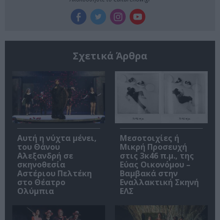
Σχετικά Άρθρα
Αυτή η νύχτα μένει,
Μεσοτοιχίες ή
του Θάνου
Μικρή Προσευχή
Αλεξανδρή σε
στις 3κ46 π.μ., της
σκηνοθεσία
Εύας Οικονόμου –
Αστέριου Πελτέκη
Βαμβακά στην
στο Θέατρο
Εναλλακτική Σκηνή
Ολύμπια
ΕΛΣ