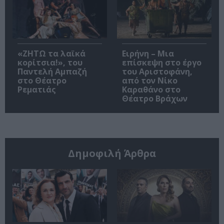
«ΖΗΤΩ τα λαϊκά
Ειρήνη – Μια
κορίτσια!», του
επίσκεψη στο έργο
Παντελή Αμπαζή
του Αριστοφάνη,
στο Θέατρο
από τον Νίκο
Ρεματιάς
Καραθάνο στο
Θέατρο Βράχων
Δημοφιλή Άρθρα