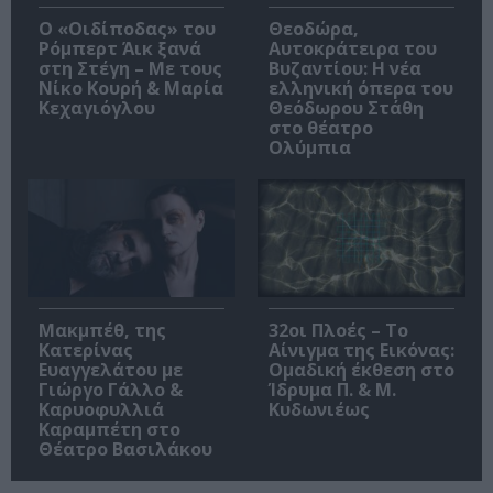
O «Οιδίποδας» του
Θεοδώρα,
Ρόμπερτ Άικ ξανά
Αυτοκράτειρα του
στη Στέγη – Με τους
Βυζαντίου: Η νέα
Νίκο Κουρή & Μαρία
ελληνική όπερα του
Κεχαγιόγλου
Θεόδωρου Στάθη
στο θέατρο
Ολύμπια
Μακμπέθ, της
32οι Πλοές – Το
Κατερίνας
Αίνιγμα της Εικόνας:
Ευαγγελάτου με
Ομαδική έκθεση στο
Γιώργο Γάλλο &
Ίδρυμα Π. & Μ.
Καρυοφυλλιά
Κυδωνιέως
Καραμπέτη στο
Θέατρο Βασιλάκου