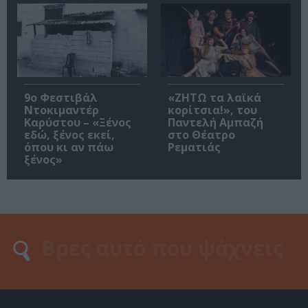
9ο Φεστιβάλ
«ΖΗΤΩ τα λαϊκά
Ντοκιμαντέρ
κορίτσια!», του
Καρύστου – «Ξένος
Παντελή Αμπαζή
εδώ, ξένος εκεί,
στο Θέατρο
όπου κι αν πάω
Ρεματιάς
ξένος»