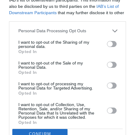
Van Cleef & Arpels
also be disclosed by us to third parties on the
IAB’s List of
Η παραγωγή πραγματοποιείται με τη στήριξη του
Downstream Participants
that may further disclose it to other
Tax Shelter
της
Ομοσπονδιακής Κυβέρνησης του
third parties.
Βελγίου
, σε συνεργασία με το
Casa Kafka Pictures.
Η ομάδα Rosas υποστηρίζεται από τη Φλαμανδική
Personal Data Processing Opt Outs
Κοινότητα και την Επιτροπή Φλαμανδικής
Κοινότητας (VGC).
I want to opt-out of the Sharing of my
personal data.
Opted In
Η ειδική εκδήλωση
I want to opt-out of the Sale of my
Η παράσταση θα πλαισιωθεί από ειδική εκδήλωση που
Personal Data.
διοργανώνουν το Φεστιβάλ Αθηνών Επιδαύρου και η
Opted In
Πειραιώς στις 3 Ιουλίου στις 20.00, στον Χώρο Ε της
I want to opt-out of processing my
Πειραιώς 260.
Personal Data for Targeted Advertising.
Opted In
Χρησιμοποιώντας το έργο της
De Keersmaeker
ως
I want to opt-out of Collection, Use,
αφετηρία σκέψης και συζήτησης και με στόχο την
Retention, Sale, and/or Sharing of my
Personal Data that Is Unrelated with the
ανάδειξη των αξιών που η Πειραιώς προάγει και
Purposes for which it was collected.
υποστηρίζει, θα πραγματοποιηθεί στρογγυλή τράπεζα
Opted In
με συμμετέχοντες και συμμετέχουσες δημιουργούς
CONFIRM