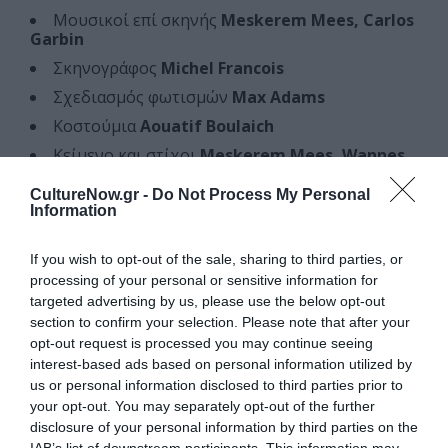
Μουσικοί επί σκηνής
Meskerem Mees, Carlos
Garbin
Σκηνογράφος
Michel Francois
Σχεδιασμός φωτισμών
Max Adams
Κοστούμια
Aouatif Boulaich
Κείμενο και στίχοι
Meskerem Mees, Wannes
Gyselinck
CultureNow.gr -
Do Not Process My Personal
Δραματουργία
Wannes Gyselinck
Information
Διευθυντές πρόβας
Cynthia Loemij, Clinton
Stringer
If you wish to opt-out of the sale, sharing to third parties, or
Παραγωγή
Rosas
processing of your personal or sensitive information for
targeted advertising by us, please use the below opt-out
Συμπαραγωγή Concertgebouw
Brugge
(Βέλγιο),
section to confirm your selection. Please note that after your
De Munt / La Monnaie
(Βέλγιο),
Internationaal
opt-out request is processed you may continue seeing
Theater Amsterdam
(Ολλανδία),
Le théâtre
Garonne
(Γαλλία),
Gie Fondoc Occitanie
(Le Parvis
interest-based ads based on personal information utilized by
Tarbes Scène nationale ALBI Tarn Le Cratère Alès
us or personal information disclosed to third parties prior to
Scène nationale Grand Narbonne Théâtre Garonne)
your opt-out. You may separately opt-out of the further
disclosure of your personal information by third parties on the
Με την υποστήριξη του
Dance Reflections by
IAB’s list of downstream participants. This information may