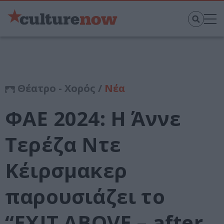
Θέατρο - Χορός /
Νέα
ΦΑΕ 2024: Η Άννε
Τερέζα Ντε
Κέιρσμακερ
παρουσιάζει το
“EXIT ABOVE – after