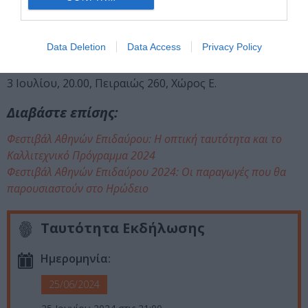
από διάφορα καλλιτεχνικά πεδία, η οποία θα κινηθεί
γύρω από θέματα προσβασιμότητας και συμπερίληψης
στις Τέχνες, όσο και αξιοποίησης της καθημερινής
Data Deletion
Data Access
Privacy Policy
εμπειρίας ως υλικού για την καλλιτεχνική δημιουργία.
3 Ιουλίου, 20.00, Πειραιώς 260, Χώρος Ε.
Διαβάστε επίσης:
Φεστιβάλ Αθηνών Επιδαύρου: Η οπτική ταυτότητα και το
Καλλιτεχνικό Πρόγραμμα 2024
Φεστιβάλ Αθηνών Επιδαύρου 2024: Οι παραγωγές που θα
παρουσιαστούν στο Ηρώδειο
Ταυτότητα Εκδήλωσης
Ημερομηνία:
25/06/2024