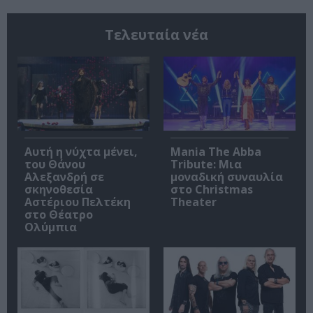
Τελευταία νέα
Αυτή η νύχτα μένει,
Mania The Abba
του Θάνου
Tribute: Μια
Αλεξανδρή σε
μοναδική συναυλία
σκηνοθεσία
στο Christmas
Αστέριου Πελτέκη
Theater
στο Θέατρο
Ολύμπια