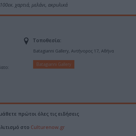
00εκ. χαρτιά, μελάνι, ακρυλικά
Τοποθεσία:
Batagianni Gallery, Αντήνορος 17, Αθήνα
Batagianni Gallery
βατο:
μάθετε πρώτοι όλες τις ειδήσεις
ολιτισμό στο
Culturenow.gr