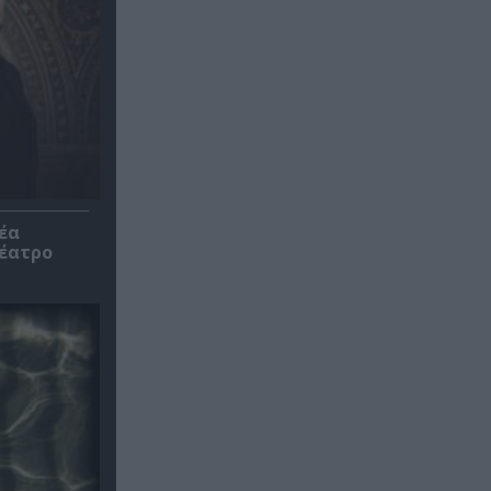
έα
θέατρο