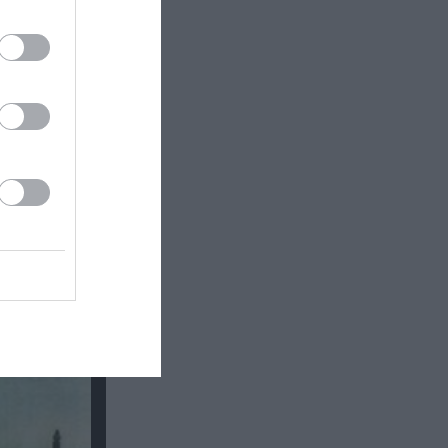
τής» &
η στην