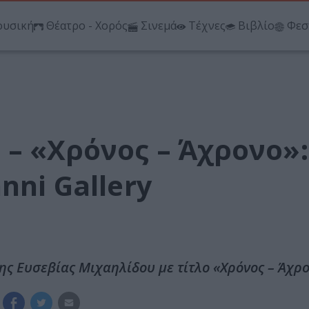
υσική
Θέατρο - Χορός
Σινεμά
Τέχνες
Βιβλίο
Φεσ
– «Χρόνος – Άχρονο»:
nni Gallery
της Ευσεβίας Μιχαηλίδου με τίτλο «Χρόνος – Άχρο