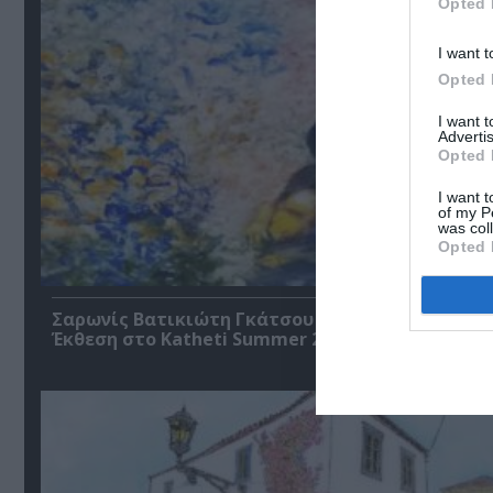
Opted 
I want t
Opted 
I want 
Advertis
Opted 
I want t
of my P
was col
Opted 
Σαρωνίς Βατικιώτη Γκάτσου – Διαφάνειες Ζωής
Έκθεση στο Katheti Summer 2026