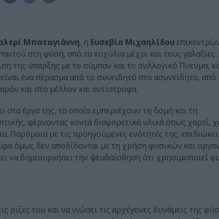
αλερί Μπαταγιάννη
, η
Ευσεβία Μιχαηλίδου
επικεντρών
παντού στη φύση, από τα κοχύλια μέχρι και τους γαλαξίες.
ση της ύπαρξης με το σύμπαν και το συλλογικό Πνεύμα, κα
είναι ένα πέρασμα από το συνειδητό στο ασυνείδητο, από 
αρόν και στο μέλλον και αντίστροφα.
 στα έργα της, τα οποία εμπεριέχουν τη δομή και τη
τικής, φέρνοντας κοντά διαφορετικά υλικά όπως χαρτί, χ
ια. Παρόμοια με τις προηγούμενες ενότητές της, επιδιώκει
ώρα όμως δεν αποδίδονται με τη χρήση φυσικών και οργα
ει να δημιουργήσει την ψευδαίσθηση ότι χρησιμοποιεί φυ
ΔΕΣ 2 ΦΩΤΟΓΡΑΦΙΕΣ
ις ρίζες του και να νιώσει τις αρχέγονες δυνάμεις της φύσ