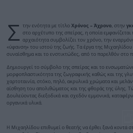
Σ
την ενότητα με τίτλο
Χρόνος – Άχρονο
, στην
γκ
στο αρχέτυπο της σπείρας, η οποία εμφανίζεται 
αρχαιότητα συμβολίζει τον χρόνο, την εναρμόνι
«ύφανση» του ιστού της ζωής. Τα έργα της Μιχαηλίδου 
συναίσθημα και το ενστικτώδες, από το παρελθόν στο π
Δημιουργεί το σύμβολο της σπείρας και το ενσωματώνει
μορφοπλαστικότητα της ζωγραφικής καθώς και της γλυπ
χαρτοταινία, στόκο, πηλό, ακρυλικά χρώματα και μελάν
αίσθηση του απολιθώματος και της φθοράς της ύλης. Τ
Δουλεύοντας διεξοδικά και σχεδόν εμμονικά, καταφέρν
οργανικά υλικά.
Η Μιχαηλίδου επιθυμεί ο θεατής να έρθει ξανά κοντά στ