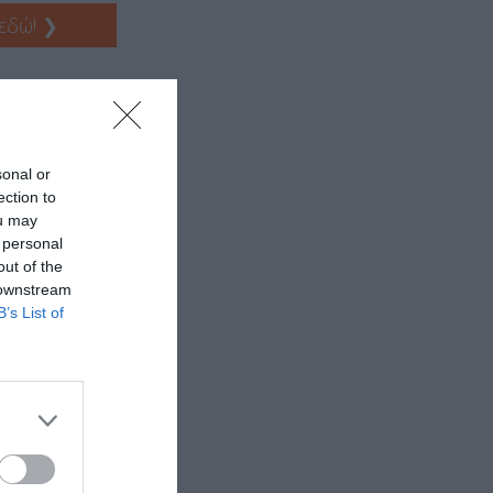
 εδώ!
❯
sonal or
ection to
ou may
 personal
out of the
 downstream
B’s List of