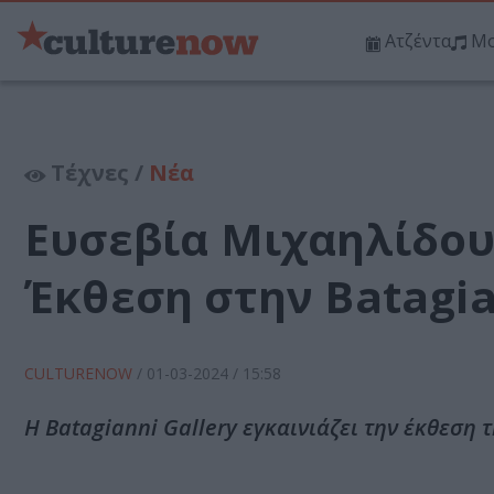
Ατζέντα
Μο
Τέχνες /
Νέα
Ευσεβία Μιχαηλίδου 
Έκθεση στην Batagia
CULTURENOW
/
01-03-2024
/ 15:58
Η Batagianni Gallery εγκαινιάζει την έκθεση 