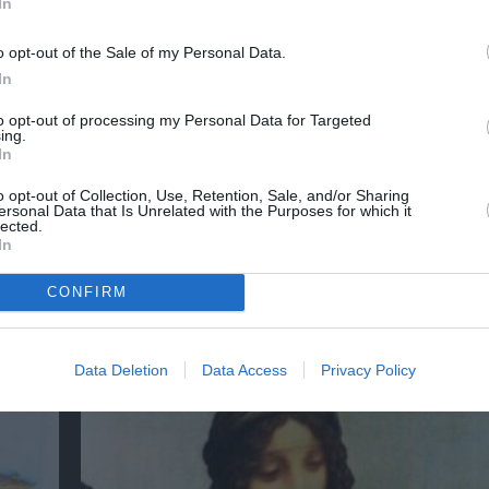
In
o opt-out of the Sale of my Personal Data.
In
to opt-out of processing my Personal Data for Targeted
ing.
In
o opt-out of Collection, Use, Retention, Sale, and/or Sharing
ersonal Data that Is Unrelated with the Purposes for which it
lected.
In
CONFIRM
:
Απόστολος Χαντζαράς – «Κλεμμένος Πειρα
“Beauty and Blue”: Διπλή παράλληλη έκθεσ
Πάτμο
Data Deletion
Data Access
Privacy Policy