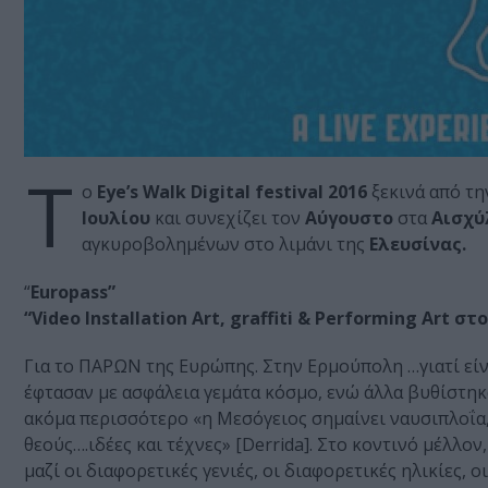
Τ
ο
Eye’s Walk Digital festival 2016
ξεκινά από τ
Ιουλίου
και συνεχίζει τον
Αύγουστο
στα
Αισχύ
αγκυροβολημένων στο λιμάνι της
Ελευσίνας.
“
Europass”
“Video Installation Art, graffiti & Performing Art σ
Για το ΠΑΡΩΝ της Ευρώπης. Στην Ερμούπολη …γιατί εί
έφτασαν με ασφάλεια γεμάτα κόσμο, ενώ άλλα βυθίστηκα
ακόμα περισσότερο «η Μεσόγειος σημαίνει ναυσιπλοΐα,
θεούς….ιδέες και τέχνες» [Derrida]. Στο κοντινό μέλλο
μαζί οι διαφορετικές γενιές, οι διαφορετικές ηλικίες, ο