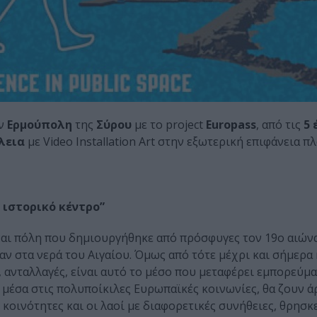
ην
Ερμούπολη
της
Σύρου
με το project
Europass
, από τις
5 
λεια
με Video Installation Art στην εξωτερική επιφάνεια π
το ιστορικό κέντρο”
ναι πόλη που δημιουργήθηκε από πρόσφυγες τον 19ο αιώνα
ν στα νερά του Αιγαίου. Όμως από τότε μέχρι και σήμερα 
 ανταλλαγές, είναι αυτό το μέσο που μεταφέρει εμπορεύμα
ν, μέσα στις πολυποίκιλες Ευρωπαϊκές κοινωνίες, θα ζουν 
ι κοινότητες και οι λαοί με διαφορετικές συνήθειες, θρησκε