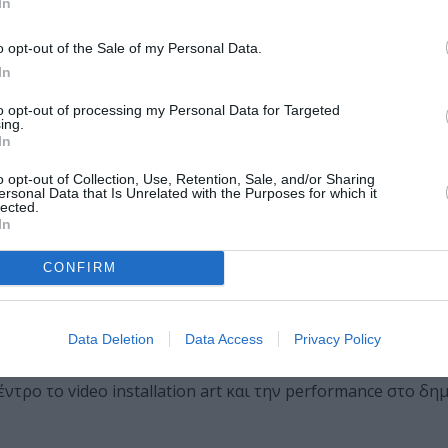
In
σιο χώρο.
o opt-out of the Sale of my Personal Data.
πεζόδρομο της
Οδού Πρωτοπαπαδάκη
θα βάλει τους θεατ
In
ρο σε όρια. Οι επισκέπτες του
Eye’s Walk Digital festival
to opt-out of processing my Personal Data for Targeted
α δουν τα video installation, θα καθυστερήσουν να φτάσουν
ing.
In
o opt-out of Collection, Use, Retention, Sale, and/or Sharing
 διαδρομών όπως τη ζουν εκατομμύρια άνθρωποι που μετα
ersonal Data that Is Unrelated with the Purposes for which it
ιδιού τους να μακραίνει επίφοβα.
lected.
In
 διάβαση, στη μεταβίβαση από μια κατάσταση σε άλλη κατά
CONFIRM
ίνηση» πως αισθανόμαστε όταν αυτή περιορίζεται , ειδικά 
ες κοινωνικότητας και όχι ελέγχου ή στρατικοποίησης; Η
, από προκατάληψη σε προκατάληψη και δε θέλει πια κανεί
Data Deletion
Data Access
Privacy Policy
ρίς πρώτα να ρωτήσει το όνομά του.
έντρο το video installation art και την performance στο δ