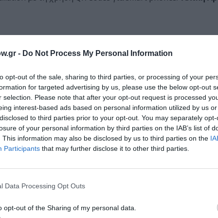
Ιωάννα Λύκου
ναούτη, Samuele Livornese
[Ιταλία],
Αγγελίνα Βοσκοπού
w.gr -
Do Not Process My Personal Information
της κοινότητας
to opt-out of the sale, sharing to third parties, or processing of your per
,
Οπτική Επικοινωνία:
Ειρήνη Τζαβάρα
formation for targeted advertising by us, please use the below opt-out s
r selection. Please note that after your opt-out request is processed y
o installation art & graffiti για το ΠΑΡΩΝ της Ευρώπης κα
eing interest-based ads based on personal information utilized by us or
disclosed to third parties prior to your opt-out. You may separately opt-
 τι θα μοιάζει το πρόσωπο της Ευρώπης;” (Derrida)
losure of your personal information by third parties on the IAB’s list of
. This information may also be disclosed by us to third parties on the
IA
ν, του πολιτισμού, της ελευθερίας.
Participants
that may further disclose it to other third parties.
ντά στο μέρος όπου τα πρώτα καράβια των προσφύγων του 
l Data Processing Opt Outs
τεχνικής εγκατάστασης
“Europass”
από το
Eye’s Walk Digit
o opt-out of the Sharing of my personal data.
ενώ οι επισκέπτες του φεστιβάλ το
Σάββατο 9 Ιουλίου,
στ