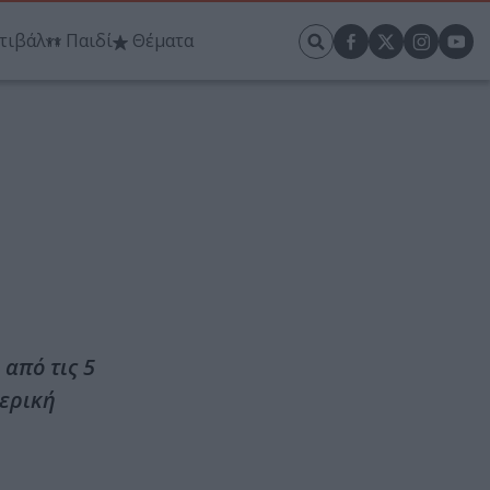
τιβάλ
Παιδί
Θέματα
 από τις 5
τερική