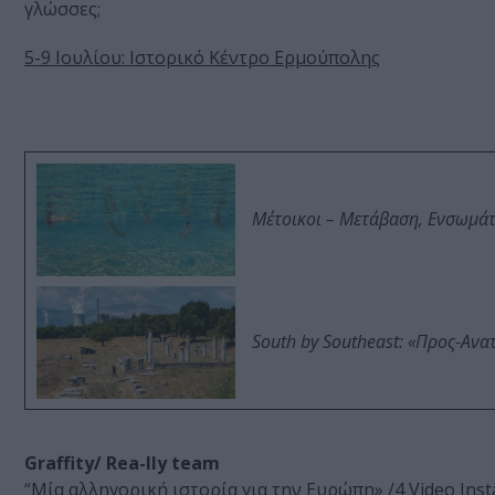
γλώσσες;
5-9 Ιουλίου: Ιστορικό Κέντρο Ερμούπολης
Μέτοικοι – Μετάβαση, Ενσωμά
South by Southeast: «Προς-Ανα
Graffity/ Rea-lly team
“Mία αλληγορική ιστορία για την Ευρώπη» /4 Video Inst