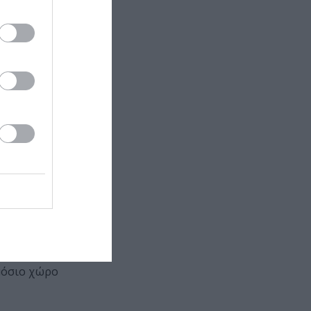
ές υπό
θα κληθούν
 στον
κινούνται
σταση, στην
στο δημόσιο
 κίνησή μας
ς «να πλύνει
ημόσιο χώρο