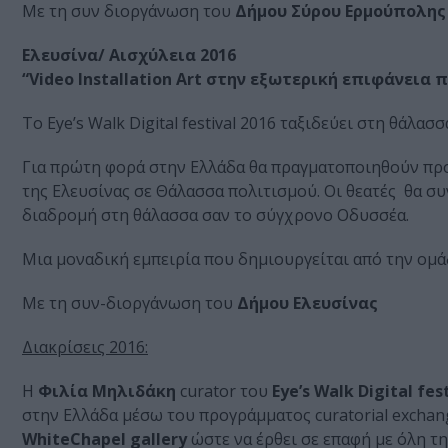
Με τη συν διοργάνωση του
Δήμου Σύρου Ερμούπολης
Eλευσίνα/ Αισχύλεια 2016
“Video Installation Art στην εξωτερική επιφάνεια
To Eye’s Walk Digital festival 2016 ταξιδεύει στη θάλασσ
Για πρώτη φορά στην Ελλάδα θα πραγματοποιηθούν πρ
της Ελευσίνας σε Θάλασσα πολιτισμού. Οι θεατές θα συ
διαδρομή στη θάλασσα σαν το σύγχρονο Οδυσσέα.
Μια μοναδική εμπειρία που δημιουργείται από την ομ
Με τη συν-διοργάνωση του
Δήμου Ελευσίνας
Διακρίσεις 2016:
Η
Φιλία Μηλιδάκη
curator του
Eye’s Walk Digital fes
στην Ελλάδα μέσω του προγράμματος curatorial exchan
WhiteChapel gallery
ώστε να έρθει σε επαφή με όλη τ