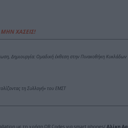
ΜΗΝ ΧΑΣΕΙΣ!
τωση, Δημιουργία: Ομαδική έκθεση στην Πινακοθήκη Κυκλάδων
τολίζοντας τη Συλλογή» του ΕΜΣΤ
allation με τη χρήση QR Codes για smart phones/
Αλίκη Α