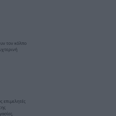
υν τον κόλπο
νυχτερινή
ς επιμελητές
της
γασίες.