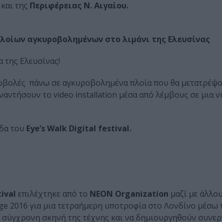
και της
Περιφέρειας Ν. Αιγαίου.
 πλοίων αγκυροβολημένων στο λιμάνι της Ελευσίνας
α της Ελευσίνας!
οβολές πάνω σε αγκυροβολημένα πλοία που θα μετατρέψο
ναντήσουν το video installation μέσα από λέμβους σε μια 
άδα του
Eye’s Walk Digital festival.
tival
επιλέχτηκε από το
NEON Organization
μαζί με άλλου
ge 2016 για μια τετραήμερη υποτροφία στο Λονδίνο μέσω 
η σύγχρονη σκηνή της τέχνης και να δημιουργηθούν συνερ