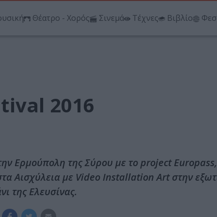
υσική
Θέατρο - Χορός
Σινεμά
Τέχνες
Βιβλίο
Φεσ
stival 2016
 την Ερμούπολη της Σύρου με το project Europass,
στα Αισχύλεια με Video Installation Art στην εξω
ι της Ελευσίνας.