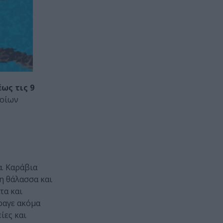
έως τις 9
λοίων
. Καράβια
η θάλασσα και
τα και
άραγε ακόμα
ίες και