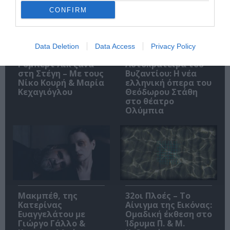
CONFIRM
Data Deletion
Data Access
Privacy Policy
O «Οιδίποδας» του
Θεοδώρα,
Ρόμπερτ Άικ ξανά
Αυτοκράτειρα του
στη Στέγη – Με τους
Βυζαντίου: Η νέα
Νίκο Κουρή & Μαρία
ελληνική όπερα του
Κεχαγιόγλου
Θεόδωρου Στάθη
στο θέατρο
Ολύμπια
Μακμπέθ, της
32οι Πλοές – Το
Κατερίνας
Αίνιγμα της Εικόνας:
Ευαγγελάτου με
Ομαδική έκθεση στο
Γιώργο Γάλλο &
Ίδρυμα Π. & Μ.