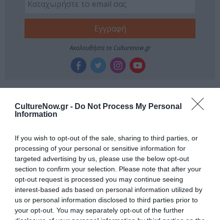
Ακολουθήστε το Culturenow.gr
Σχετικά Άρθρα
CultureNow.gr -
Do Not Process My Personal
Information
If you wish to opt-out of the sale, sharing to third parties, or
processing of your personal or sensitive information for
targeted advertising by us, please use the below opt-out
section to confirm your selection. Please note that after your
opt-out request is processed you may continue seeing
Ο Λάκης Χαλκιάς,
Η Σιγκαπούρη
interest-based ads based on personal information utilized by
σημαντικός
απαγορεύει την
us or personal information disclosed to third parties prior to
εκπρόσωπος της
είσοδο σε δύο μέλη
your opt-out. You may separately opt-out of the further
μουσικής μας
των Massive Attack