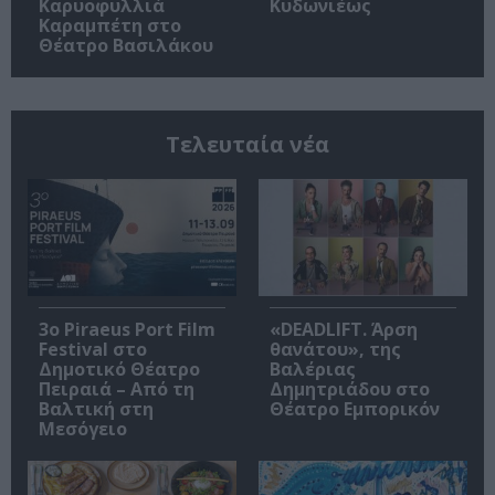
Καρυοφυλλιά
Κυδωνιέως
Καραμπέτη στο
Θέατρο Βασιλάκου
Τελευταία νέα
3o Piraeus Port Film
«DEADLIFT. Άρση
Festival στο
θανάτου», της
Δημοτικό Θέατρο
Βαλέριας
Πειραιά – Από τη
Δημητριάδου στο
Βαλτική στη
Θέατρο Εμπορικόν
Μεσόγειο