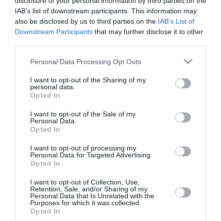
disclosure of your personal information by third parties on the
παράδοσης, πέθανε
σε ηλικία 82 ετών
IAB’s list of downstream participants. This information may
also be disclosed by us to third parties on the
IAB’s List of
Downstream Participants
that may further disclose it to other
third parties.
Personal Data Processing Opt Outs
I want to opt-out of the Sharing of my
personal data.
Ίδρυμα Ωνάση:
Όλη η Ελλάδα ένας
Opted In
Αποτελέσματα
πολιτισμός 2026: 12
Υποτροφιών για το
πρωτότυπες
I want to opt-out of the Sale of my
Ακαδημαϊκό Έτος
παραγωγές φέρνει
Personal Data.
26-27
η έκτη εβδομάδα | 3
Opted In
– 9 Αυγούστου 2026
I want to opt-out of processing my
Personal Data for Targeted Advertising.
Opted In
I want to opt-out of Collection, Use,
Δημοφιλή Άρθρα
Retention, Sale, and/or Sharing of my
Personal Data that Is Unrelated with the
Purposes for which it was collected.
Opted In