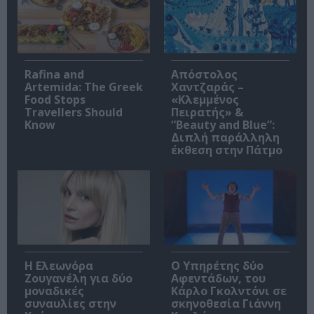
Rafina and
Απόστολος
Artemida: The Greek
Χαντζαράς –
Food Stops
«Κλεμμένος
Travellers Should
Πειρατής» &
Know
“Beauty and Blue”:
Διπλή παράλληλη
έκθεση στην Πάτμο
Η Ελεωνόρα
Ο Υπηρέτης δύο
Ζουγανέλη για δύο
Αφεντάδων, του
μοναδικές
Κάρλο Γκολντόνι σε
συναυλίες στην
σκηνοθεσία Γιάννη