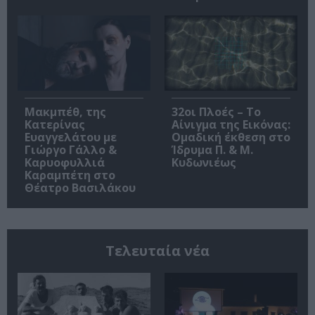
Μακμπέθ, της
32οι Πλοές – Το
Κατερίνας
Αίνιγμα της Εικόνας:
Ευαγγελάτου με
Ομαδική έκθεση στο
Γιώργο Γάλλο &
Ίδρυμα Π. & Μ.
Καρυοφυλλιά
Κυδωνιέως
Καραμπέτη στο
Θέατρο Βασιλάκου
Τελευταία νέα