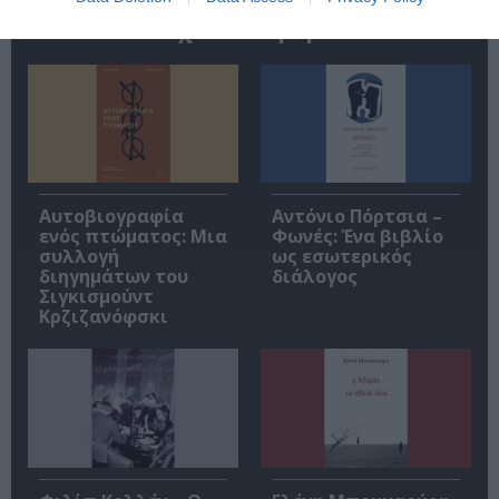
Σχετικά Άρθρα
Αυτοβιογραφία
Αντόνιο Πόρτσια –
ενός πτώματος: Μια
Φωνές: Ένα βιβλίο
συλλογή
ως εσωτερικός
διηγημάτων του
διάλογος
Σιγκισμούντ
Κρζιζανόφσκι