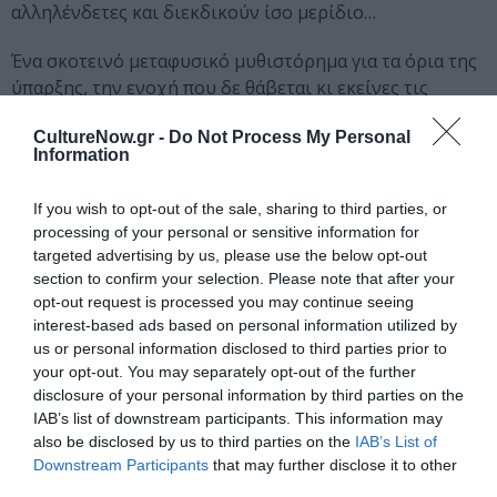
αλληλένδετες και διεκδικούν ίσο μερίδιο…
Ένα σκοτεινό μεταφυσικό μυθιστόρημα για τα όρια της
ύπαρξης, την ενοχή που δε θάβεται κι εκείνες τις
επιλογές που απαιτούν το τίμημά τους, ακόμα κι όταν
CultureNow.gr -
Do Not Process My Personal
όλα μοιάζουν τελειωμένα.
Information
Ταυτότητα
If you wish to opt-out of the sale, sharing to third parties, or
processing of your personal or sensitive information for
Πληροφορίες έκδοσης:
Εκδόσεις Anubis, Σελίδες: 672,
targeted advertising by us, please use the below opt-out
Τιμή: 24,40€, ISBN: 978-618-5959-88-3
section to confirm your selection. Please note that after your
opt-out request is processed you may continue seeing
interest-based ads based on personal information utilized by
Ακολουθήστε το Culturenow.gr στο
Google News
και
us or personal information disclosed to third parties prior to
μάθετε πρώτοι όλες τις ειδήσεις
your opt-out. You may separately opt-out of the further
disclosure of your personal information by third parties on the
Δείτε όλα τα
τελευταία νέα
για την Τέχνη και τον
IAB’s list of downstream participants. This information may
Πολιτισμό στο
Culturenow.gr
also be disclosed by us to third parties on the
IAB’s List of
Downstream Participants
that may further disclose it to other
third parties.
Νέοι Διαγωνισμοί
❯