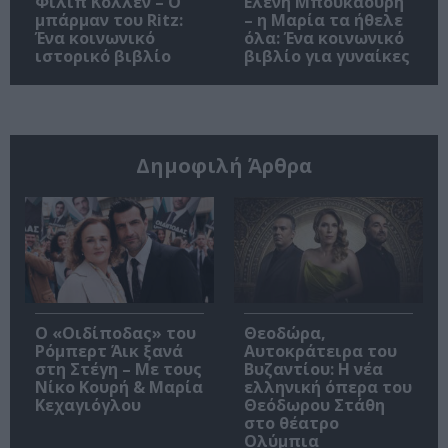
Φιλίπ Κολλέν – Ο
Ελένη Μπουκαούρη
μπάρμαν του Ritz:
– η Μαρία τα ήθελε
Ένα κοινωνικό
όλα: Ένα κοινωνικό
ιστορικό βιβλίο
βιβλίο για γυναίκες
Δημοφιλή Άρθρα
O «Οιδίποδας» του
Θεοδώρα,
Ρόμπερτ Άικ ξανά
Αυτοκράτειρα του
στη Στέγη – Με τους
Βυζαντίου: Η νέα
Νίκο Κουρή & Μαρία
ελληνική όπερα του
Κεχαγιόγλου
Θεόδωρου Στάθη
στο θέατρο
Ολύμπια