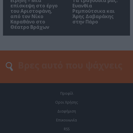
Ειρήνη – Μια
Τα τραγούδια μας:
επίσκεψη στο έργο
Ευανθία
του Αριστοφάνη,
Ρεμπούτσικα και
από τον Νίκο
Άρης Δαβαράκης
Καραθάνο στο
στην Πάρο
Θέατρο Βράχων
Προφίλ
Οροι Χρήσης
Διαφήμιση
Επικοινωνία
RSS