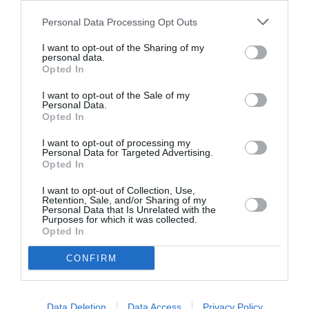
Personal Data Processing Opt Outs
Tags
I want to opt-out of the Sharing of my
personal data.
ΕΚΔΟΣΕΙΣ ANUBIS
ΕΛΛΗΝΕΣ ΣΥΓΓΡΑΦΕΙΣ
Opted In
ΠΕΖΟΓΡΑΦΙΑ
I want to opt-out of the Sale of my
Personal Data.
Opted In
Newsletter
Κάθε βδομάδα στο e-mail σας τα τελευταία νέα για
I want to opt-out of processing my
Personal Data for Targeted Advertising.
την Τέχνη και τον Πολιτισμό!
Opted In
I want to opt-out of Collection, Use,
Retention, Sale, and/or Sharing of my
Personal Data that Is Unrelated with the
Purposes for which it was collected.
Opted In
Ακολουθήστε το Culturenow.gr
CONFIRM
Data Deletion
Data Access
Privacy Policy