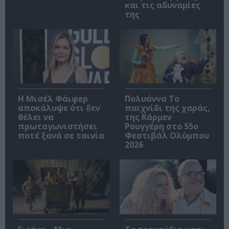
και τις αδυναμίες
της
Η Μισέλ Φάιφερ
Πολυάννα Το
αποκάλυψε ότι δεν
παιχνίδι της χαράς,
θέλει να
της Κάρμεν
πρωταγωνιστήσει
Ρουγγέρη στο 55ο
ποτέ ξανά σε ταινία
Φεστιβάλ Ολύμπου
2026