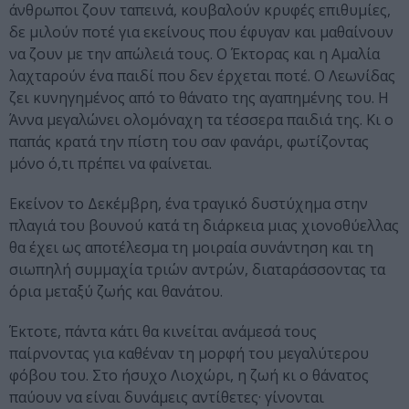
άνθρωποι ζουν ταπεινά, κουβαλούν κρυφές επιθυμίες,
δε μιλούν ποτέ για εκείνους που έφυγαν και μαθαίνουν
να ζουν με την απώλειά τους. Ο Έκτορας και η Αμαλία
λαχταρούν ένα παιδί που δεν έρχεται ποτέ. Ο Λεωνίδας
ζει κυνηγημένος από το θάνατο της αγαπημένης του. Η
Άννα μεγαλώνει ολομόναχη τα τέσσερα παιδιά της. Κι ο
παπάς κρατά την πίστη του σαν φανάρι, φωτίζοντας
μόνο ό,τι πρέπει να φαίνεται.
Εκείνον το Δεκέμβρη, ένα τραγικό δυστύχημα στην
πλαγιά του βουνού κατά τη διάρκεια μιας χιονοθύελλας
θα έχει ως αποτέλεσμα τη μοιραία συνάντηση και τη
σιωπηλή συμμαχία τριών αντρών, διαταράσσοντας τα
όρια μεταξύ ζωής και θανάτου.
Έκτοτε, πάντα κάτι θα κινείται ανάμεσά τους
παίρνοντας για καθέναν τη μορφή του μεγαλύτερου
φόβου του. Στο ήσυχο Λιοχώρι, η ζωή κι ο θάνατος
παύουν να είναι δυνάμεις αντίθετες· γίνονται