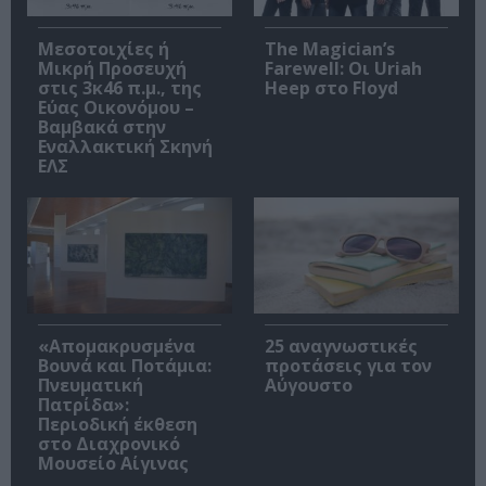
Μεσοτοιχίες ή
The Magician’s
Μικρή Προσευχή
Farewell: Οι Uriah
στις 3κ46 π.μ., της
Heep στο Floyd
Εύας Οικονόμου –
Βαμβακά στην
Εναλλακτική Σκηνή
ΕΛΣ
«Απομακρυσμένα
25 αναγνωστικές
Βουνά και Ποτάμια:
προτάσεις για τον
Πνευματική
Αύγουστο
Πατρίδα»:
Περιοδική έκθεση
στο Διαχρονικό
Μουσείο Αίγινας