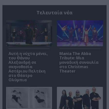
Τελευταία νέα
Αυτή η νύχτα μένει,
Mania The Abba
του Θάνου
Tribute: Μια
Αλεξανδρή σε
μοναδική συναυλία
σκηνοθεσία
στο Christmas
Αστέριου Πελτέκη
Theater
στο Θέατρο
Ολύμπια