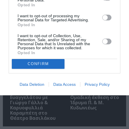
Opted In
O «Οιδίποδας» του
Θεοδώρα,
Ρόμπερτ Άικ ξανά
Αυτοκράτειρα του
I want to opt-out of processing my
στη Στέγη – Με τους
Βυζαντίου: Η νέα
Personal Data for Targeted Advertising.
Νίκο Κουρή & Μαρία
ελληνική όπερα του
Opted In
Κεχαγιόγλου
Θεόδωρου Στάθη
στο θέατρο
I want to opt-out of Collection, Use,
Ολύμπια
Retention, Sale, and/or Sharing of my
Personal Data that Is Unrelated with the
Purposes for which it was collected.
Opted In
CONFIRM
Data Deletion
Data Access
Privacy Policy
Μακμπέθ, της
32οι Πλοές – Το
Κατερίνας
Αίνιγμα της Εικόνας:
Ευαγγελάτου με
Ομαδική έκθεση στο
Γιώργο Γάλλο &
Ίδρυμα Π. & Μ.
Καρυοφυλλιά
Κυδωνιέως
Καραμπέτη στο
Θέατρο Βασιλάκου