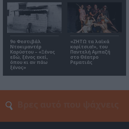
9ο Φεστιβάλ
«ΖΗΤΩ τα λαϊκά
Ντοκιμαντέρ
κορίτσια!», του
Καρύστου – «Ξένος
Παντελή Αμπαζή
εδώ, ξένος εκεί,
στο Θέατρο
όπου κι αν πάω
Ρεματιάς
ξένος»