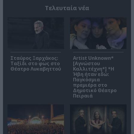
Τελευταία νέα
Σταύρος Ξαρχάκος:
Artist Unknown*
Ταξίδι στο φως στο
[Αγνώστου
Θέατρο Λυκαβηττού
Καλλιτέχνη*] *Η
Ήβη ήταν εδώ:
Παγκόσμια
πρεμιέρα στο
Δημοτικό Θέατρο
Πειραιά