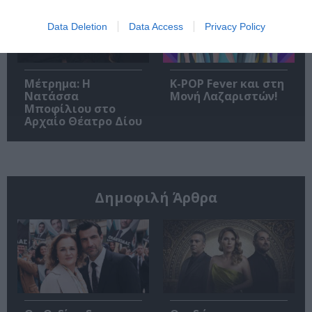
Data Deletion
Data Access
Privacy Policy
Μέτρημα: Η
K-POP Fever και στη
Νατάσσα
Μονή Λαζαριστών!
Μποφίλιου στο
Αρχαίο Θέατρο Δίου
Δημοφιλή Άρθρα