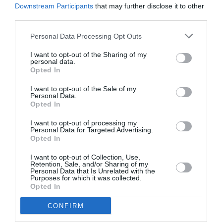
Downstream Participants
that may further disclose it to other
Ακολουθήστε το Culturenow.gr
third parties.
Personal Data Processing Opt Outs
I want to opt-out of the Sharing of my
personal data.
Σχετικά Άρθρα
Opted In
I want to opt-out of the Sale of my
Personal Data.
Opted In
I want to opt-out of processing my
Personal Data for Targeted Advertising.
Opted In
Σταύρος Ξαρχάκος:
Η Μουσική
I want to opt-out of Collection, Use,
Ταξίδι στο φως στο
Τεχνόπολη 2026
Retention, Sale, and/or Sharing of my
Personal Data that Is Unrelated with the
Θέατρο Λυκαβηττού
υποδέχεται έναν
Purposes for which it was collected.
δυναμικό
Opted In
συναυλιακό
Σεπτέμβριο!
CONFIRM