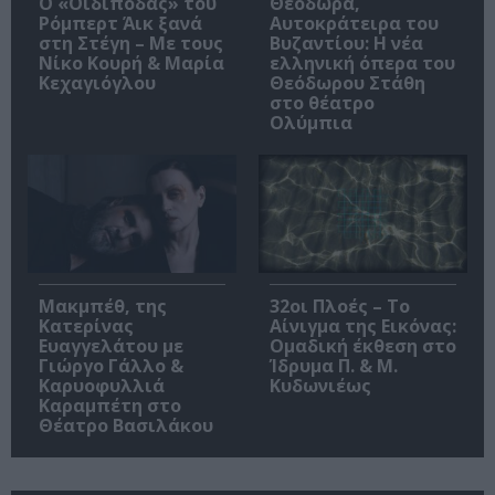
O «Οιδίποδας» του
Θεοδώρα,
Ρόμπερτ Άικ ξανά
Αυτοκράτειρα του
στη Στέγη – Με τους
Βυζαντίου: Η νέα
Νίκο Κουρή & Μαρία
ελληνική όπερα του
Κεχαγιόγλου
Θεόδωρου Στάθη
στο θέατρο
Ολύμπια
Μακμπέθ, της
32οι Πλοές – Το
Κατερίνας
Αίνιγμα της Εικόνας:
Ευαγγελάτου με
Ομαδική έκθεση στο
Γιώργο Γάλλο &
Ίδρυμα Π. & Μ.
Καρυοφυλλιά
Κυδωνιέως
Καραμπέτη στο
Θέατρο Βασιλάκου