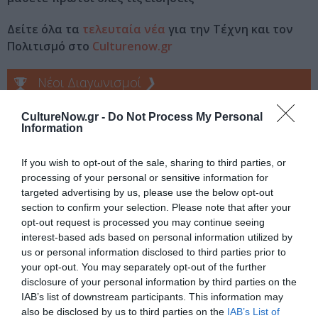
Δείτε όλα τα
τελευταία νέα
για την Τέχνη και τον
Πολιτισμό στο
Culturenow.gr
Νέοι Διαγωνισμοί
❯
Tags
CultureNow.gr -
Do Not Process My Personal
Information
ΕΝΤΕΧΝΟ - ΛΑΪΚΟ - ΠΑΡΑΔΟΣΙΑΚΗ
ΣΠΥΡΟΣ ΓΡΑΜΜΕΝΟΣ
If you wish to opt-out of the sale, sharing to third parties, or
ΣΥΝΑΥΛΙΕΣ 2022
processing of your personal or sensitive information for
targeted advertising by us, please use the below opt-out
Newsletter
section to confirm your selection. Please note that after your
opt-out request is processed you may continue seeing
Κάθε βδομάδα στο e-mail σας τα τελευταία νέα για
interest-based ads based on personal information utilized by
την Τέχνη και τον Πολιτισμό!
us or personal information disclosed to third parties prior to
your opt-out. You may separately opt-out of the further
disclosure of your personal information by third parties on the
IAB’s list of downstream participants. This information may
also be disclosed by us to third parties on the
IAB’s List of