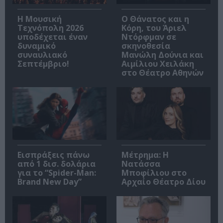
Η Μουσική
Ο Θάνατος και η
Τεχνόπολη 2026
Κόρη, του Άριελ
υποδέχεται έναν
Ντόρφμαν σε
δυναμικό
σκηνοθεσία
συναυλιακό
Μανώλη Δούνια και
Σεπτέμβριο!
Αιμίλιου Χειλάκη
στο Θέατρο Αθηνών
Εισπράξεις πάνω
Μέτρημα: Η
από 1 δισ. δολάρια
Νατάσσα
για το “Spider-Man:
Μποφίλιου στο
Brand New Day”
Αρχαίο Θέατρο Δίου