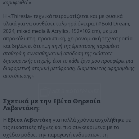
κορυφωθεί.»
.
Η «Thiresia» τεχνικά πειραματίζεται και με φυσικά
υλικά για να συνθέσει τολμηρά όνειρα, (#Bold Dream,
2024, mixed media & Acrylics, 152×102 cm), με μια
απροκάλυπτη, προσωπική, χειρονομιακή τεχνοτροπία
και δηλώνει ότι:
«…η πηγή της έμπνευσης παραμένει
σταθερά η συναισθηματική απόδοση της εκάστοτε
δημιουργικής στιγμής, έτσι το κάθε έργο μου προσφέρει μια
διαφορετική ατομική μετάφραση, διαμέσου της αφηρημένης
αποτύπωσης»
.
ΔΕΣ 3 ΦΩΤΟΓΡΑΦΙΕΣ
Σχετικά με την Εβίτα Θηρεσία
Λεβεντάκη:
Η
Εβίτα Λεβεντάκη
για πολλά χρόνια ασχολήθηκε με
τις εικαστικές τέχνες και πιο συγκεκριμένα με το
σχέδιο μόδας, την παραγωγή ενδυμάτων, τη