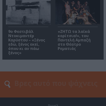
9ο Φεστιβάλ
«ΖΗΤΩ τα λαϊκά
Ντοκιμαντέρ
κορίτσια!», του
Καρύστου – «Ξένος
Παντελή Αμπαζή
εδώ, ξένος εκεί,
στο Θέατρο
όπου κι αν πάω
Ρεματιάς
ξένος»
Προφίλ