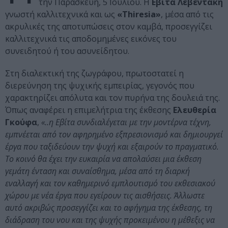
την Παρασκευή, 5 Ιουλίου. Η
Εβίτα Λεβεντάκη
γνωστή καλλιτεχνικά και ως
«Thiresia»
, μέσα από τις
ακρυλικές της αποτυπώσεις στον καμβά, προσεγγίζει
καλλιτεχνικά τις αποδομημένες εικόνες του
συνειδητού ή του ασυνείδητου.
Στη διαλεκτική της ζωγράφου, πρωτοστατεί η
διερεύνηση της ψυχικής εμπειρίας, γεγονός που
χαρακτηρίζει απόλυτα και τον πυρήνα της δουλειά της.
Όπως αναφέρει η επιμελήτρια της έκθεσης
Ελευθερία
Γκούφα
,
«..η Εβίτα συνδιαλέγεται με την μοντέρνα τέχνη,
εμπνέεται από τον αφηρημένο εξπρεσιονισμό και δημιουργεί
έργα που ταξιδεύουν την ψυχή και εξαιρούν το πραγματικό.
Το κοινό θα έχει την ευκαιρία να απολαύσει μια έκθεση
γεμάτη ένταση και συναίσθημα, μέσα από τη διαρκή
εναλλαγή και τον καθημερινό εμπλουτισμό του εκθεσιακού
χώρου με νέα έργα που εγείρουν τις αισθήσεις. Άλλωστε
αυτό ακριβώς προσεγγίζει και το αφήγημα της έκθεσης, τη
διάδραση του νου και της ψυχής προκειμένου η μέθεξις να