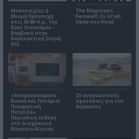
Μεσοτοιχίες ή
The Magician’s
Μικρή Προσευχή
Farewell: Οι Uriah
στις 3κ46 π.μ., της
Heep στο Floyd
Εύας Οικονόμου –
Βαμβακά στην
Εναλλακτική Σκηνή
ΕΛΣ
«Απομακρυσμένα
25 αναγνωστικές
Βουνά και Ποτάμια:
προτάσεις για τον
Πνευματική
Αύγουστο
Πατρίδα»:
Περιοδική έκθεση
στο Διαχρονικό
Μουσείο Αίγινας