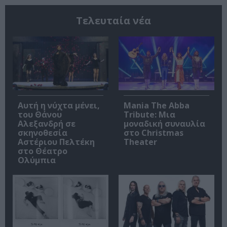
Τελευταία νέα
Αυτή η νύχτα μένει,
Mania The Abba
του Θάνου
Tribute: Μια
Αλεξανδρή σε
μοναδική συναυλία
σκηνοθεσία
στο Christmas
Αστέριου Πελτέκη
Theater
στο Θέατρο
Ολύμπια