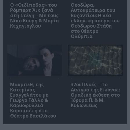
O «Οιδίποδας» του
Θεοδώρα,
Ρόμπερτ Άικ ξανά
Αυτοκράτειρα του
στη Στέγη – Με τους
Βυζαντίου: Η νέα
Νίκο Κουρή & Μαρία
ελληνική όπερα του
Κεχαγιόγλου
Θεόδωρου Στάθη
στο θέατρο
Ολύμπια
Μακμπέθ, της
32οι Πλοές – Το
Κατερίνας
Αίνιγμα της Εικόνας:
Ευαγγελάτου με
Ομαδική έκθεση στο
Γιώργο Γάλλο &
Ίδρυμα Π. & Μ.
Καρυοφυλλιά
Κυδωνιέως
Καραμπέτη στο
Θέατρο Βασιλάκου