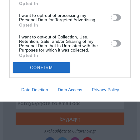
Opted In
Νέοι Διαγωνισμοί
❯
I want to opt-out of processing my
Personal Data for Targeted Advertising.
Tags
Opted In
ΓΚΑΛΕΡΙ ΤΕΧΝΗΣ - ΑΙΘΟΥΣΕΣ ΤΕΧΝΗΣ
I want to opt-out of Collection, Use,
Retention, Sale, and/or Sharing of my
ΔΩΡΕΑΝ ΕΚΔΗΛΩΣΕΙΣ
ΕΙΚΑΣΤΙΚΕΣ ΕΚΘΕΣΕΙΣ
Personal Data that Is Unrelated with the
Purposes for which it was collected.
Opted In
ΕΚΘΕΣΗ ΖΩΓΡΑΦΙΚΗΣ
ΖΩΓΡΑΦΙΚΗ
ΖΩΓΡΑΦΟΣ
CONFIRM
Newsletter
Κάθε βδομάδα στο e-mail σας τα τελευταία νέα για
Data Deletion
Data Access
Privacy Policy
την Τέχνη και τον Πολιτισμό!
Ακολουθήστε το Culturenow.gr