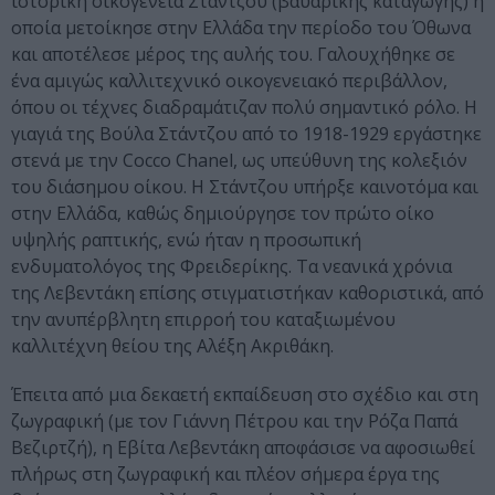
ιστορική οικογένεια Στάντζου (βαυαρικής καταγωγής) η
οποία μετοίκησε στην Ελλάδα την περίοδο του Όθωνα
και αποτέλεσε μέρος της αυλής του. Γαλουχήθηκε σε
ένα αμιγώς καλλιτεχνικό οικογενειακό περιβάλλον,
όπου οι τέχνες διαδραμάτιζαν πολύ σημαντικό ρόλο. Η
γιαγιά της Βούλα Στάντζου από το 1918-1929 εργάστηκε
στενά με την Cocco Chanel, ως υπεύθυνη της κολεξιόν
του διάσημου οίκου. Η Στάντζου υπήρξε καινοτόμα και
στην Ελλάδα, καθώς δημιούργησε τον πρώτο οίκο
υψηλής ραπτικής, ενώ ήταν η προσωπική
ενδυματολόγος της Φρειδερίκης. Τα νεανικά χρόνια
της Λεβεντάκη επίσης στιγματιστήκαν καθοριστικά, από
την ανυπέρβλητη επιρροή του καταξιωμένου
καλλιτέχνη θείου της Αλέξη Ακριθάκη.
Έπειτα από μια δεκαετή εκπαίδευση στο σχέδιο και στη
ζωγραφική (με τον Γιάννη Πέτρου και την Ρόζα Παπά
Βεζιρτζή), η Εβίτα Λεβεντάκη αποφάσισε να αφοσιωθεί
πλήρως στη ζωγραφική και πλέον σήμερα έργα της