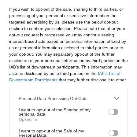
Εγκαίνια: Παρασκευή 5 Ιουλίου 2024
Ώρες λειτουργίας: Καθημερινά 11:00 - 14:00 και 18.00-
If you wish to opt-out of the sale, sharing to third parties, or
23.00
processing of your personal or sensitive information for
targeted advertising by us, please use the below opt-out
Τοποθεσία:
section to confirm your selection. Please note that after your
opt-out request is processed you may continue seeing
Δημοτική Πινακοθήκη Μυκόνου - Αίθουσα Καλογερά,
interest-based ads based on personal information utilized by
Καμπάνη 2, (Πλατεία Αγίας Κυριακής), Μύκονος
us or personal information disclosed to third parties prior to
your opt-out. You may separately opt-out of the further
Δημοτική Πινακοθήκη Μυκόνου
disclosure of your personal information by third parties on the
IAB’s list of downstream participants. This information may
Πληροφορίες / Κρατήσεις:
also be disclosed by us to third parties on the
IAB’s List of
Downstream Participants
that may further disclose it to other
Τηλ.: 22890 22614
third parties.
Personal Data Processing Opt Outs
Ακολουθήστε το Culturenow.gr στο
Google News
και
μάθετε πρώτοι όλες τις ειδήσεις
I want to opt-out of the Sharing of my
personal data.
Opted In
Δείτε όλα τα
τελευταία νέα
για την Τέχνη και τον
Πολιτισμό στο
Culturenow.gr
I want to opt-out of the Sale of my
Personal Data.