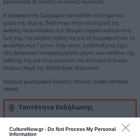
βρίσκονται σε πολλές ιδιωτικές συλλογές.
Η απόφαση της ζωγράφου να εισέλθει επίσημα στο
χώρο της τέχνης βασίστηκε στην εσωτερική της
ανάγκη, να συνδυάσει ό,τι θεωρεί σημαντικότερο στη
ζωή της, την μεγάλη αγάπη της για τη ζωγραφική και τη
φιλανθρωπία. Για τον λόγο αυτό, η καλλιτέχνης έχει
ήδη δεσμευτεί να παραχωρήσει μέρος των εσόδων της
έκθεσης της για τους σκοπούς του Κέντρου Ειδικών
Ατόμων Χαρά της Αλεξάνδρας Μαρτίνου.
Κεντρική φωτογραφία θέματος: Thiresia, Golden Wrinkles
(detail)
Ταυτότητα Εκδήλωσης
Ημερομηνία:
CultureNow.gr -
Do Not Process My Personal
01/07/2024
10/07/2024
Από:
Εως:
Information