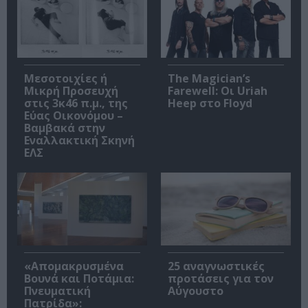
Μεσοτοιχίες ή
The Magician’s
Μικρή Προσευχή
Farewell: Οι Uriah
στις 3κ46 π.μ., της
Heep στο Floyd
Εύας Οικονόμου –
Βαμβακά στην
Εναλλακτική Σκηνή
ΕΛΣ
«Απομακρυσμένα
25 αναγνωστικές
Βουνά και Ποτάμια:
προτάσεις για τον
Πνευματική
Αύγουστο
Πατρίδα»: