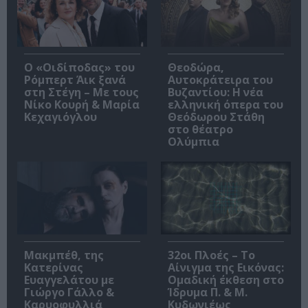
O «Οιδίποδας» του
Θεοδώρα,
Ρόμπερτ Άικ ξανά
Αυτοκράτειρα του
στη Στέγη – Με τους
Βυζαντίου: Η νέα
Νίκο Κουρή & Μαρία
ελληνική όπερα του
Κεχαγιόγλου
Θεόδωρου Στάθη
στο θέατρο
Ολύμπια
Μακμπέθ, της
32οι Πλοές – Το
Κατερίνας
Αίνιγμα της Εικόνας:
Ευαγγελάτου με
Ομαδική έκθεση στο
Γιώργο Γάλλο &
Ίδρυμα Π. & Μ.
Καρυοφυλλιά
Κυδωνιέως