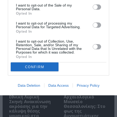
I want to opt-out of the Sale of my
Personal Data.
Opted In
Ακολουθήστε το Culturenow.gr
I want to opt-out of processing my
Personal Data for Targeted Advertising.
Opted In
I want to opt-out of Collection, Use,
Retention, Sale, and/or Sharing of my
Personal Data that Is Unrelated with the
Σχετικά Άρθρα
Purposes for which it was collected.
Opted In
CONFIRM
Data Deletion
Data Access
Privacy Policy
Εθνική Λυρική
Αρχαιολογικό
Σκηνή: Ανακοίνωση
Μουσείο
ακρόασης για την
Θεσσαλονίκης: Στο
κάλυψη θέσης
φως της
μουσικού στα
Αυγουστιάτικης