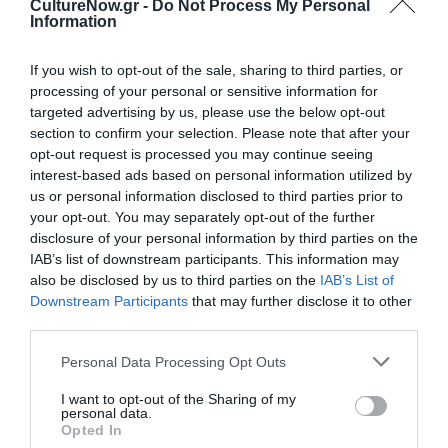
CultureNow.gr -
Do Not Process My Personal
Information
Ακολουθήστε το Culturenow.gr στο
Google News
και
μάθετε πρώτοι όλες τις ειδήσεις
If you wish to opt-out of the sale, sharing to third parties, or
processing of your personal or sensitive information for
Δείτε όλα τα
τελευταία νέα
για την Τέχνη και τον
targeted advertising by us, please use the below opt-out
Πολιτισμό στο
Culturenow.gr
section to confirm your selection. Please note that after your
opt-out request is processed you may continue seeing
Νέοι Διαγωνισμοί
❯
interest-based ads based on personal information utilized by
us or personal information disclosed to third parties prior to
your opt-out. You may separately opt-out of the further
Tags
disclosure of your personal information by third parties on the
IAB’s list of downstream participants. This information may
ΒΡΑΒΕΙΑ
ΚΑΤΕΡΙΝΑ ΕΥΑΓΓΕΛΑΤΟΥ
also be disclosed by us to third parties on the
IAB’s List of
ΦΕΣΤΙΒΑΛ ΑΘΗΝΩΝ ΚΑΙ ΕΠΙΔΑΥΡΟΥ
Downstream Participants
that may further disclose it to other
third parties.
Newsletter
Personal Data Processing Opt Outs
Κάθε βδομάδα στο e-mail σας τα τελευταία νέα για
I want to opt-out of the Sharing of my
την Τέχνη και τον Πολιτισμό!
personal data.
Opted In