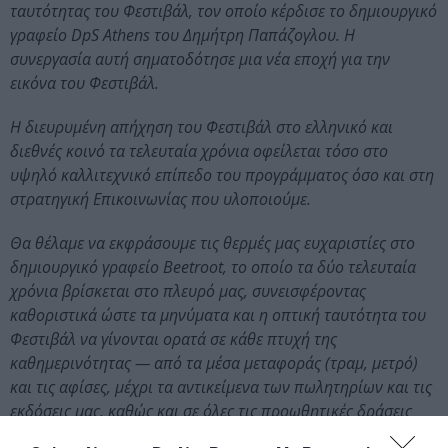
ταυτότητας του Φεστιβάλ, τον οποίο κέρδισε το δημιουργικό
γραφείο DpS Athens του Δημήτρη Παπάζογλου. Η
συνεργασία αυτή σηματοδότησε μια νέα εποχή για την
εικόνα του Φεστιβάλ.
Η διευρυμένη απήχηση του Φεστιβάλ στο ελληνικό και
διεθνές κοινό τα τελευταία χρόνια οφείλεται τόσο στο
υψηλό καλλιτεχνικό επίπεδο του προγράμματος όσο και στη
στρατηγική Επικοινωνίας που υλοποιούμε.
Θα θέλαμε να εκφράσουμε τις θερμές μας ευχαριστίες στο
δημιουργικό γραφείο Beetroot, το οποίο τα δύο τελευταία
χρόνια βρίσκεται στο πλευρό μας, συνεισφέροντας
καθοριστικά ώστε τα μηνύματα και η οπτική ταυτότητα του
Φεστιβάλ να γίνονται ορατά σε κάθε πτυχή της
καθημερινότητας — από τα μέσα μεταφοράς (τραμ, μετρό)
και τις αφίσες, μέχρι τα αντικείμενα των πωλητηρίων και τις
εκδόσεις μας, καθώς και σε όλες τις προωθητικές δράσεις
που παρουσιάζονται κάθε καλοκαίρι».