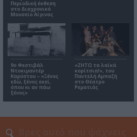
Περιοδική έκθεση
στο Διαχρονικό
Μουσείο Αίγινας
9ο Φεστιβάλ
«ΖΗΤΩ τα λαϊκά
Ντοκιμαντέρ
κορίτσια!», του
Καρύστου – «Ξένος
Παντελή Αμπαζή
εδώ, ξένος εκεί,
στο Θέατρο
όπου κι αν πάω
Ρεματιάς
ξένος»