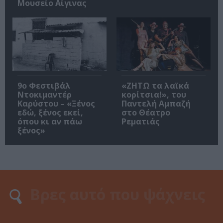
Μουσείο Αίγινας
9ο Φεστιβάλ
«ΖΗΤΩ τα λαϊκά
Ντοκιμαντέρ
κορίτσια!», του
Καρύστου – «Ξένος
Παντελή Αμπαζή
εδώ, ξένος εκεί,
στο Θέατρο
όπου κι αν πάω
Ρεματιάς
ξένος»