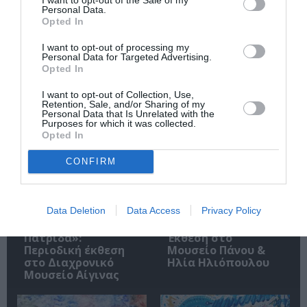
Ακολουθήστε το Culturenow.gr
Personal Data.
Opted In
I want to opt-out of processing my
Personal Data for Targeted Advertising.
Opted In
Σχετικά Άρθρα
I want to opt-out of Collection, Use,
Retention, Sale, and/or Sharing of my
Personal Data that Is Unrelated with the
Purposes for which it was collected.
Opted In
CONFIRM
«Απομακρυσμένα
Η Ελλάδα μέσα από
Data Deletion
Data Access
Privacy Policy
Βουνά και Ποτάμια:
τον φακό του
Πνευματική
Νικόλαου Τομπάζη:
Πατρίδα»:
Έκθεση στο
Περιοδική έκθεση
Μουσείο Πάνου &
στο Διαχρονικό
Ηλία Ηλιόπουλου
Μουσείο Αίγινας