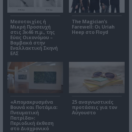
Μεσοτοιχίες ή
The Magician’s
Μικρή Προσευχή
Farewell: Οι Uriah
στις 3κ46 π.μ., της
Heep στο Floyd
Εύας Οικονόμου –
Βαμβακά στην
Εναλλακτική Σκηνή
ΕΛΣ
«Απομακρυσμένα
25 αναγνωστικές
Βουνά και Ποτάμια:
προτάσεις για τον
Πνευματική
Αύγουστο
Πατρίδα»:
Περιοδική έκθεση
στο Διαχρονικό