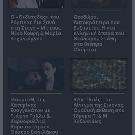
O «Οιδίποδας» του
Θεοδώρα,
Ρόμπερτ Άικ ξανά
Αυτοκράτειρα του
στη Στέγη – Με τους
Βυζαντίου: Η νέα
Νίκο Κουρή & Μαρία
ελληνική όπερα του
Κεχαγιόγλου
Θεόδωρου Στάθη
στο θέατρο
Ολύμπια
Μακμπέθ, της
32οι Πλοές – Το
Κατερίνας
Αίνιγμα της Εικόνας:
Ευαγγελάτου με
Ομαδική έκθεση στο
Γιώργο Γάλλο &
Ίδρυμα Π. & Μ.
Καρυοφυλλιά
Κυδωνιέως
Καραμπέτη στο
Θέατρο Βασιλάκου