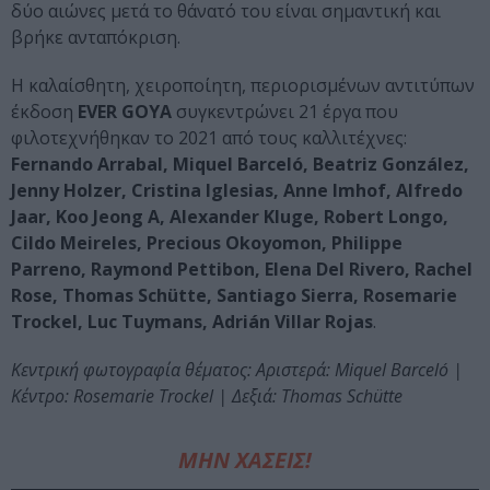
δύο αιώνες μετά το θάνατό του είναι σημαντική και
βρήκε ανταπόκριση.
Η καλαίσθητη, χειροποίητη, περιορισμένων αντιτύπων
έκδοση
EVER GOYA
συγκεντρώνει 21 έργα που
φιλοτεχνήθηκαν το 2021 από τους καλλιτέχνες:
Fernando Arrabal, Miquel Barceló, Beatriz González,
Jenny Holzer, Cristina Iglesias, Anne Imhof, Alfredo
Jaar, Koo Jeong A, Alexander Kluge, Robert Longo,
Cildo Meireles, Precious Okoyomon, Philippe
Parreno, Raymond Pettibon, Elena Del Rivero, Rachel
Rose, Thomas Schütte, Santiago Sierra, Rosemarie
Trockel, Luc Tuymans, Adrián Villar Rojas
.
Κεντρική φωτογραφία θέματος: Αριστερά: Miquel Barceló |
Κέντρο: Rosemarie Trockel | Δεξιά: Thomas Schütte
ΜΗΝ ΧΑΣΕΙΣ!