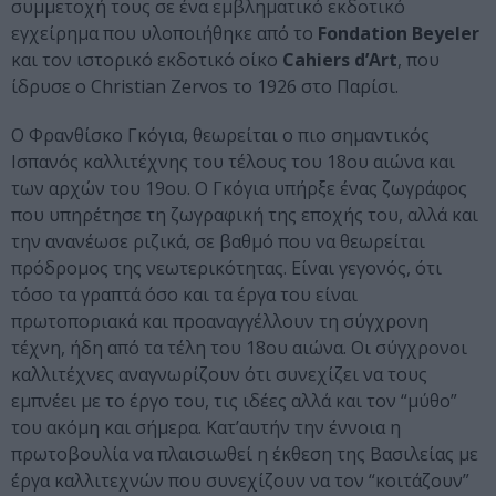
συμμετοχή τους σε ένα εμβληματικό εκδοτικό
εγχείρημα που υλοποιήθηκε από το
Fondation Beyeler
και τον ιστορικό εκδοτικό οίκο
Cahiers d’Art
, που
ίδρυσε ο Christian Zervos το 1926 στο Παρίσι.
O Φρανθίσκο Γκόγια, θεωρείται ο πιο σημαντικός
Ισπανός καλλιτέχνης του τέλους του 18ου αιώνα και
των αρχών του 19ου. Ο Γκόγια υπήρξε ένας ζωγράφος
που υπηρέτησε τη ζωγραφική της εποχής του, αλλά και
την ανανέωσε ριζικά, σε βαθμό που να θεωρείται
πρόδρομος της νεωτερικότητας. Είναι γεγονός, ότι
τόσο τα γραπτά όσο και τα έργα του είναι
πρωτοποριακά και προαναγγέλλουν τη σύγχρονη
τέχνη, ήδη από τα τέλη του 18ου αιώνα. Οι σύγχρονοι
καλλιτέχνες αναγνωρίζουν ότι συνεχίζει να τους
εμπνέει με το έργο του, τις ιδέες αλλά και τον “μύθο”
του ακόμη και σήμερα. Κατ’αυτήν την έννοια η
πρωτοβουλία να πλαισιωθεί η έκθεση της Βασιλείας με
έργα καλλιτεχνών που συνεχίζουν να τον “κοιτάζουν”