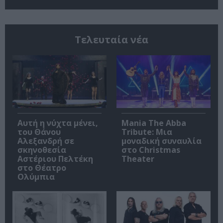
Τελευταία νέα
Αυτή η νύχτα μένει,
Mania The Abba
του Θάνου
Tribute: Μια
Αλεξανδρή σε
μοναδική συναυλία
σκηνοθεσία
στο Christmas
Αστέριου Πελτέκη
Theater
στο Θέατρο
Ολύμπια