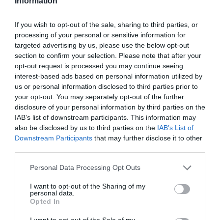
Information
Νέοι Διαγωνισμοί
❯
If you wish to opt-out of the sale, sharing to third parties, or
processing of your personal or sensitive information for
Tags
targeted advertising by us, please use the below opt-out
section to confirm your selection. Please note that after your
ΓΚΑΛΕΡΙ ΤΕΧΝΗΣ - ΑΙΘΟΥΣΕΣ ΤΕΧΝΗΣ
opt-out request is processed you may continue seeing
ΔΩΡΕΑΝ ΕΚΔΗΛΩΣΕΙΣ
ΕΙΔΙΚΕΣ ΕΚΔΟΣΕΙΣ
interest-based ads based on personal information utilized by
us or personal information disclosed to third parties prior to
ΕΙΚΑΣΤΙΚΕΣ ΕΚΘΕΣΕΙΣ
ΖΩΓΡΑΦΟΣ
your opt-out. You may separately opt-out of the further
disclosure of your personal information by third parties on the
ΟΜΑΔΙΚΕΣ ΕΚΘΕΣΕΙΣ
ΦΡΑΝΘΙΣΚΟ ΓΚΟΓΙΑ
IAB’s list of downstream participants. This information may
also be disclosed by us to third parties on the
IAB’s List of
Newsletter
Downstream Participants
that may further disclose it to other
third parties.
Κάθε βδομάδα στο e-mail σας τα τελευταία νέα για
την Τέχνη και τον Πολιτισμό!
Personal Data Processing Opt Outs
I want to opt-out of the Sharing of my
personal data.
Opted In
I want to opt-out of the Sale of my