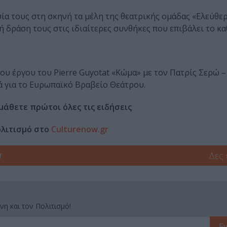
α τους στη σκηνή τα μέλη της θεατρικής ομάδας «Ελεύθε
ή δράση τους στις ιδιαίτερες συνθήκες που επιβάλει το κ
υ έργου του Pierre Guyotat «Κώμα» με τον Πατρίς Σερώ –
ά για το Ευρωπαϊκό Βραβείο Θεάτρου.
μάθετε πρώτοι όλες τις ειδήσεις
ολιτισμό στο
Culturenow.gr
r
Δες
νη και τον Πολιτισμό!