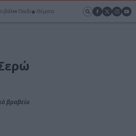
τιβάλ
Παιδί
Θέματα
 Σερώ
κό βραβείο