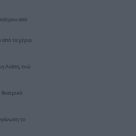
θεάτρου από
 από τα χέρια
η Λιάπη, ενώ
 θεατρικό
οργάνωση το