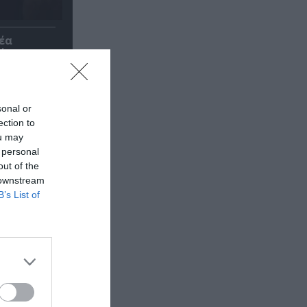
έα
θέατρο
sonal or
ection to
ou may
 personal
out of the
 downstream
B’s List of
κή έκθεση