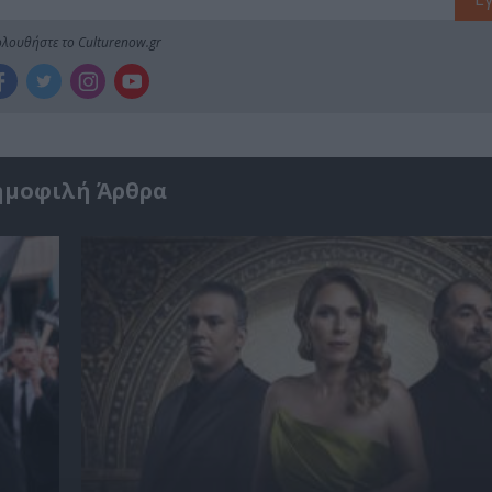
λουθήστε το Culturenow.gr
ημοφιλή Άρθρα