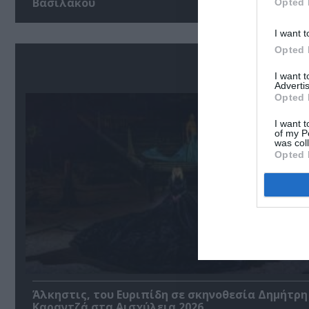
Βασιλάκου
Opted 
I want t
Opted 
I want 
Advertis
Opted 
I want t
of my P
was col
Opted 
Άλκηστις, του Ευριπίδη σε σκηνοθεσία Δημήτρη
Καραντζά στα Αισχύλεια 2026