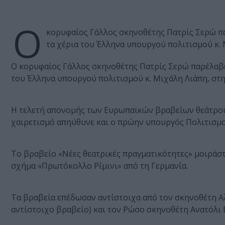
Ο
κορυφαίος Γάλλος σκηνοθέτης Πατρίς Σερώ π
τα χέρια του Έλληνα υπουργού πολιτισμού κ.
Ο κορυφαίος Γάλλος σκηνοθέτης Πατρίς Σερώ παρέλαβε
του Έλληνα υπουργού πολιτισμού κ. Μιχάλη Λιάπη, στ
Η τελετή απονομής των Ευρωπαϊκών βραβείων θεάτρου 
χαιρετισμό απηύθυνε και ο πρώην υπουργός Πολιτισμού
Το βραβείο «Νέες θεατρικές πραγματικότητες» μοιράσ
σχήμα «Πρωτόκολλο Ρίμινι» από τη Γερμανία.
Τα βραβεία επέδωσαν αντίστοιχα από τον σκηνοθέτη Αλ
αντίστοιχο βραβείο) και τον Ρώσο σκηνοθέτη Ανατόλι Β