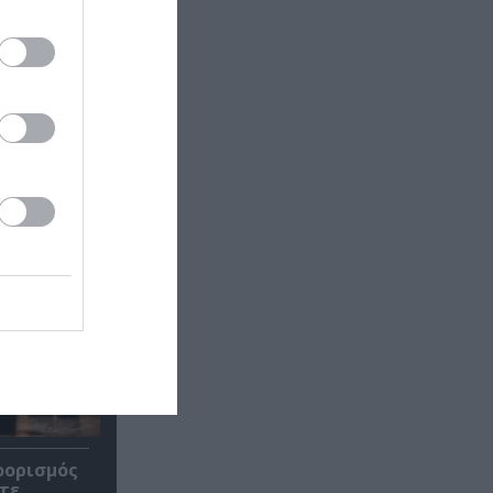
οορισμός
τε