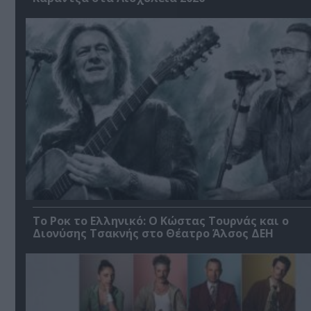
Το Ροκ το Ελληνικό: Ο Κώστας Τουρνάς και ο
Διονύσης Τσακνής στο Θέατρο Άλσος ΔΕΗ