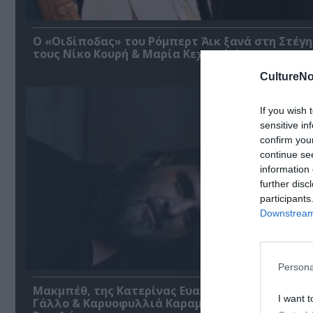
O «Οιδίποδας» του Ρόμπερτ Άικ ξανά στη Στέγη
τους Νίκο Κουρή & Μαρία Κεχαγιόγλου
CultureNo
If you wish 
sensitive in
confirm you
continue se
information 
further disc
participants
Downstream 
Persona
Μακμπέθ, της Κατερίνας Ευαγγελάτου με Γιώργ
I want t
Γάλλο & Καρυοφυλλιά Καραμπέτη στο Θέατρο