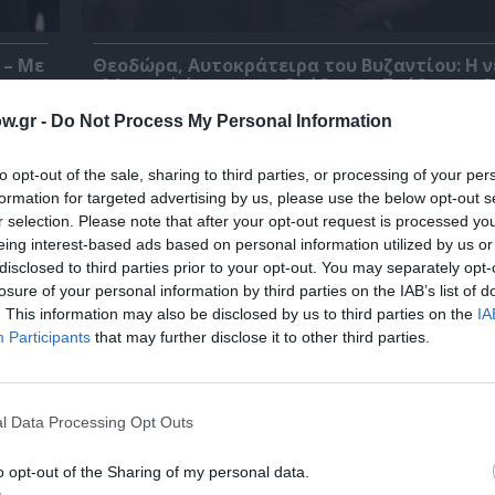
 – Με
Θεοδώρα, Αυτοκράτειρα του Βυζαντίου: Η ν
ελληνική όπερα του Θεόδωρου Στάθη στο 
Ολύμπια
w.gr -
Do Not Process My Personal Information
to opt-out of the sale, sharing to third parties, or processing of your per
formation for targeted advertising by us, please use the below opt-out s
r selection. Please note that after your opt-out request is processed y
eing interest-based ads based on personal information utilized by us or
disclosed to third parties prior to your opt-out. You may separately opt-
losure of your personal information by third parties on the IAB’s list of
. This information may also be disclosed by us to third parties on the
IA
Participants
that may further disclose it to other third parties.
l Data Processing Opt Outs
ο
32οι Πλοές – Το Αίνιγμα της Εικόνας: Ομαδι
o opt-out of the Sharing of my personal data.
στο Ίδρυμα Π. & Μ. Κυδωνιέως