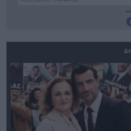
Ακο
Δ