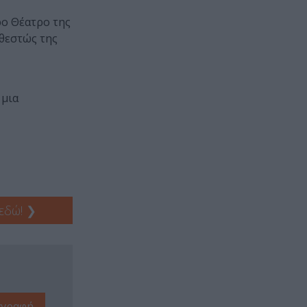
ρο Θέατρο της
αθεστώς της
 μια
 εδώ!
❯