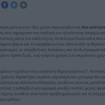
σσερα χρόνια στον ίδιο χώρο παρουσιάζοντας
δύο ενότητε
ες που σφράγισαν την παιδική του ηλικία στην επαρχία κα
λιστική ματιά του καλλιτέχνη, τα πελώρια λουλούδια που
τάμενα ψάρια και τα καραβάκια είναι κάποια από τα θέματα
ματισμοί, οι υπερβολικές διστάσεις και τα εξωπραγματικ
ρονο τρόπο ζωής, ενώ η άρτια χρήση των ακρυλικών χρ
υμένων σχεδίων στη εικαστική δημιουργία του Γ. Κουτσού
 χρόνια. Χαρακτήρες γεμάτοι σαρκασμό και χιούμορ που 
ργότερα σε αλλόκοτα πλάσματα, μοιάζουν να είναι μεταλλά
οποίας η εκθαμβωτική ομορφιά μοιάζει πολλές φορές ψεύτ
λιτέχνης συνθέτει ένα τοπίο προβληματισμού για το σύγχ
τερο μέλλον.