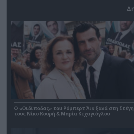
Δ
O «Οιδίποδας» του Ρόμπερτ Άικ ξανά στη Στέγη
τους Νίκο Κουρή & Μαρία Κεχαγιόγλου