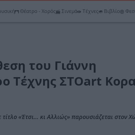
υσική
Θέατρο - Χορός
Σινεμά
Τέχνες
Βιβλίο
Φεσ
θεση του Γιάννη
ο Τέχνης ΣΤΟart Κορ
 τίτλο «Έτσι… κι Αλλιώς» παρουσιάζεται στον Χ