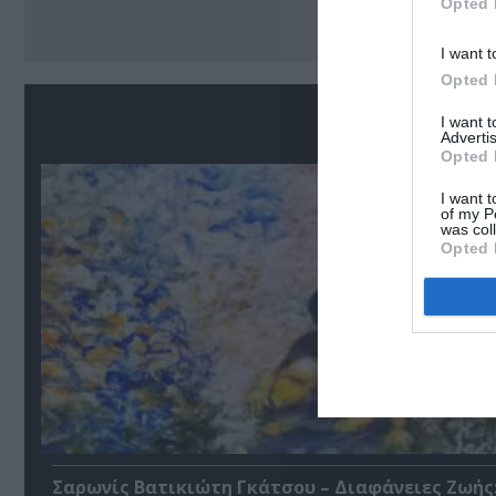
Opted 
I want t
Opted 
Σ
I want 
Advertis
Opted 
I want t
of my P
was col
Opted 
Σαρωνίς Βατικιώτη Γκάτσου – Διαφάνειες Ζωής