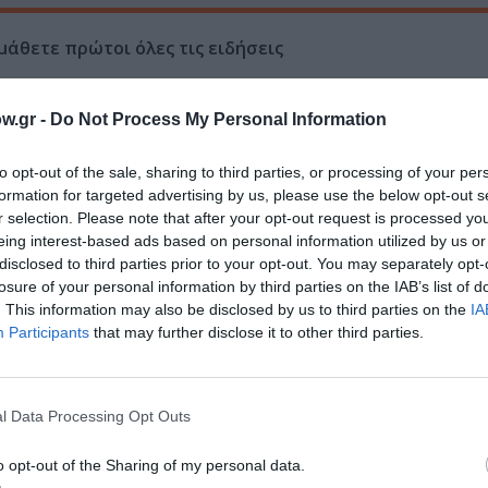
μάθετε πρώτοι όλες τις ειδήσεις
ολιτισμό στο
Culturenow.gr
w.gr -
Do Not Process My Personal Information
r
Δες
to opt-out of the sale, sharing to third parties, or processing of your per
formation for targeted advertising by us, please use the below opt-out s
r selection. Please note that after your opt-out request is processed y
eing interest-based ads based on personal information utilized by us or
ΕΙΚΑΣΤΙΚΕΣ ΕΚΘΕΣΕΙΣ
ΕΚΘΕΣΗ ΖΩΓΡΑΦΙΚΗΣ
ΖΩΓΡΑΦΙΚΗ
disclosed to third parties prior to your opt-out. You may separately opt-
losure of your personal information by third parties on the IAB’s list of
. This information may also be disclosed by us to third parties on the
IA
Participants
that may further disclose it to other third parties.
νη και τον Πολιτισμό!
l Data Processing Opt Outs
o opt-out of the Sharing of my personal data.
λουθήστε το Culturenow.gr