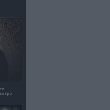
έα
θέατρο