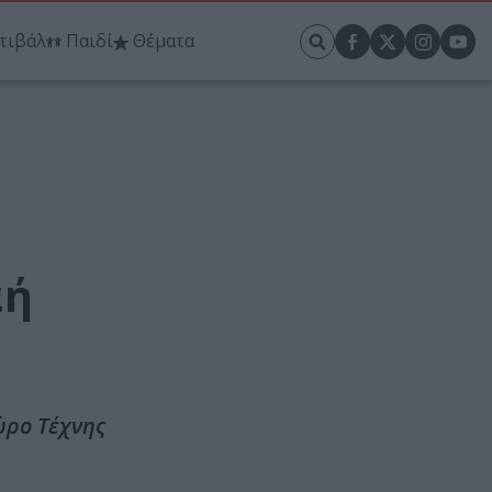
τιβάλ
Παιδί
Θέματα
αή
ώρο Τέχνης