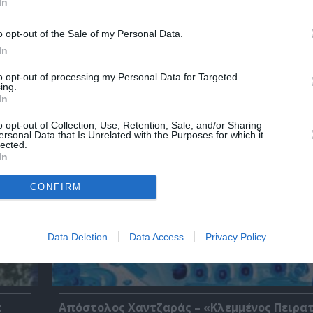
In
o opt-out of the Sale of my Personal Data.
In
χετικά Άρθρα
to opt-out of processing my Personal Data for Targeted
ing.
In
o opt-out of Collection, Use, Retention, Sale, and/or Sharing
ersonal Data that Is Unrelated with the Purposes for which it
lected.
In
CONFIRM
Data Deletion
Data Access
Privacy Policy
:
Απόστολος Χαντζαράς – «Κλεμμένος Πειρα