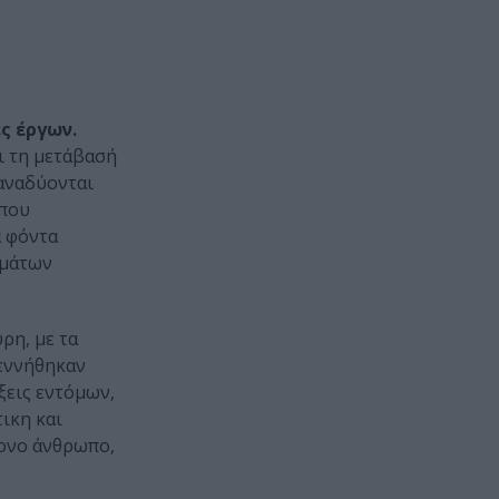
ς έργων.
ι τη μετάβασή
 αναδύονται
 που
ά φόντα
ωμάτων
ρη, με τα
γεννήθηκαν
ξεις εντόμων,
ικη και
ρονο άνθρωπο,