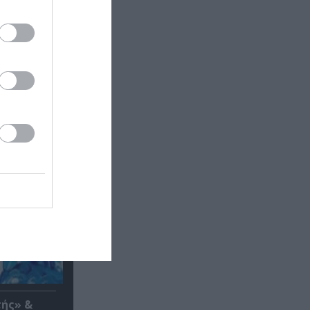
τής» &