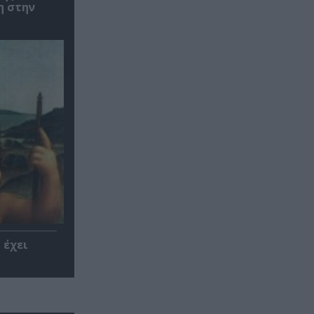
η στην
 έχει