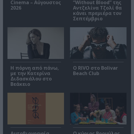
Cinema – Αύγουστος
“Without Blood” της
2026
Αντζελίνα Τζολί θα
κάνει πρεμιέρα τον
Σεπτέμβριο
Η πόρνη από πάνω,
Ο RIVO στο Bolivar
με την Κατερίνα
Beach Club
Διδασκάλου στο
Βεάκειο
Αυτοβιογραφία
O κύριος Βρομύλος,