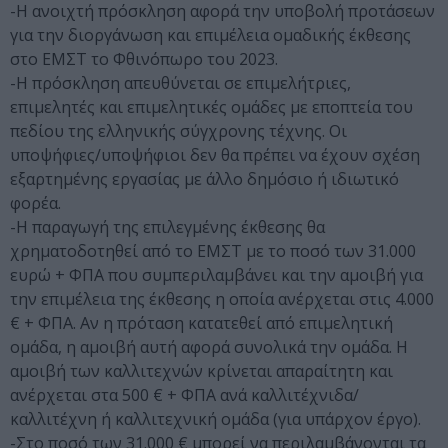
-Η ανοιχτή πρόσκληση αφορά την υποβολή προτάσεων
για την διοργάνωση και επιμέλεια ομαδικής έκθεσης
στο ΕΜΣΤ το Φθινόπωρο του 2023.
-Η πρόσκληση απευθύνεται σε επιμελήτριες,
επιμελητές και επιμελητικές ομάδες με εποπτεία του
πεδίου της ελληνικής σύγχρονης τέχνης. Οι
υποψήφιες/υποψήφιοι δεν θα πρέπει να έχουν σχέση
εξαρτημένης εργασίας με άλλο δημόσιο ή ιδιωτικό
φορέα.
-Η παραγωγή της επιλεγμένης έκθεσης θα
χρηματοδοτηθεί από το ΕΜΣΤ με το ποσό των 31.000
ευρώ + ΦΠΑ που συμπεριλαμβάνει και την αμοιβή για
την επιμέλεια της έκθεσης η οποία ανέρχεται στις 4.000
€ + ΦΠΑ. Αν η πρόταση κατατεθεί από επιμελητική
ομάδα, η αμοιβή αυτή αφορά συνολικά την ομάδα. Η
αμοιβή των καλλιτεχνών κρίνεται απαραίτητη και
ανέρχεται στα 500 € + ΦΠΑ ανά καλλιτέχνιδα/
καλλιτέχνη ή καλλιτεχνική ομάδα (για υπάρχον έργο).
-Στο ποσό των 31.000 € μπορεί να περιλαμβάνονται τα