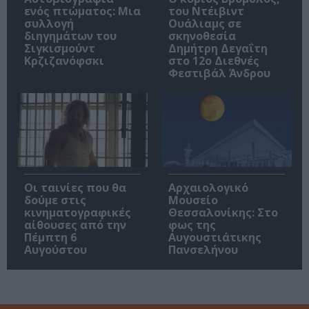
ενός πτώματος: Μια
του Ντέιβιντ
συλλογή
Ουάλιαμς σε
διηγημάτων του
σκηνοθεσία
Σιγκισμούντ
Δημήτρη Δεγαΐτη
Κρζιζανόφσκι
στο 12ο Διεθνές
Φεστιβάλ Άνδρου
Οι ταινίες που θα
Αρχαιολογικό
δούμε στις
Μουσείο
κινηματογραφικές
Θεσσαλονίκης: Στο
αίθουσες από την
φως της
Πέμπτη 6
Αυγουστιάτικης
Αυγούστου
Πανσελήνου