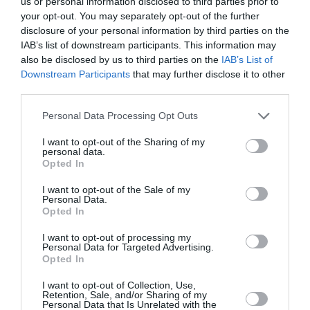
us or personal information disclosed to third parties prior to
επιμελήτριας/επιμελητή.
your opt-out. You may separately opt-out of the further
-Βιογραφικά των καλλιτεχνών της έκθεσης, μέχρι 100
disclosure of your personal information by third parties on the
λέξεις. Να αναφέρεται η ιστοσελίδα του καλλιτέχνη αν
IAB’s list of downstream participants. This information may
also be disclosed by us to third parties on the
IAB’s List of
υπάρχει
Downstream Participants
that may further disclose it to other
third parties.
Όροι και προϋποθέσεις συμμετοχής
Personal Data Processing Opt Outs
-Οι υποψήφιες και οι υποψήφιοι θα πρέπει να έχουν
επιμεληθεί τουλάχιστον δύο ομαδικές εκθέσεις σε
I want to opt-out of the Sharing of my
personal data.
χώρο που έχει συστηματική εκθεσιακή ή ερευνητική
Opted In
δραστηριότητα συμπεριλαμβανόμενων και εμπορικών
χώρων ή σε αυτοδιαχειριζόμενο καλλιτεχνικό χώρο.
I want to opt-out of the Sale of my
Personal Data.
-Οι υποψήφιες και οι υποψήφιοι δεν θα πρέπει να
Opted In
έχουν εξαρτημένη σχέση εργασίας με άλλον δημόσιο ή
I want to opt-out of processing my
ιδιωτικό φορέα.
Personal Data for Targeted Advertising.
-Η δυνατότητα έκδοσης νόμιμων παραστατικών ή
Opted In
προσκόμισης των απαραίτητων δικαιολογητικών για
I want to opt-out of Collection, Use,
την έκδοση τίτλου κτήσης.
Retention, Sale, and/or Sharing of my
Personal Data that Is Unrelated with the
-Η λογιστική διαχείριση των εξόδων του