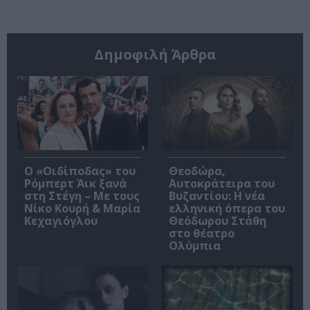
Δημοφιλή Άρθρα
O «Οιδίποδας» του
Θεοδώρα,
Ρόμπερτ Άικ ξανά
Αυτοκράτειρα του
στη Στέγη – Με τους
Βυζαντίου: Η νέα
Νίκο Κουρή & Μαρία
ελληνική όπερα του
Κεχαγιόγλου
Θεόδωρου Στάθη
στο θέατρο
Ολύμπια