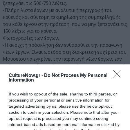
ξεπερνάει τις 500-750 λέξεις.
-Πλήρη λίστα έργων με αναλυτική περιγραφή του
καθενός και σύντομη τεκμηρίωση της συμπερίληψής
του κάθε έργου στην πρόταση, που να μην ξεπερνάει τις
150 λέξεις για το καθένα.
Φωτογραφίες των έργων.
-Η ανοιχτή πρόσκληση δεν ενθαρρύνει την παραγωγή
νέων έργων. Είναι ωστόσο στη διακριτική ευχέρεια του
Μουσείου να εγκρίνει την παραγωγή νέων έργων, εάν
κρίνει πως αυτά αποτελούν αναπόσπαστο και οργανικό
κομμάτι της επιμελητικής πρότασης.
CultureNow.gr -
Do Not Process My Personal
-Αναλυτικό προϋπολογισμό της έκθεσης σύμφωνα με
Information
το ακόλουθο υπόδειγμα:
ΕΜΣΤ_curatorial_open_call_budget_template.xlsx
If you wish to opt-out of the sale, sharing to third parties, or
-Πλήρες ανάπτυγμα της έκθεσης και σχέδιο
processing of your personal or sensitive information for
targeted advertising by us, please use the below opt-out
τοποθέτησης των έργων στον εκθεσιακό χώρο με τη
section to confirm your selection. Please note that after your
χρήση ψηφιακών ή αναλογικών μεθόδων
opt-out request is processed you may continue seeing
αναπαράστασης.
interest-based ads based on personal information utilized by
-Βιογραφικό και επαγγελματικό portfolio της