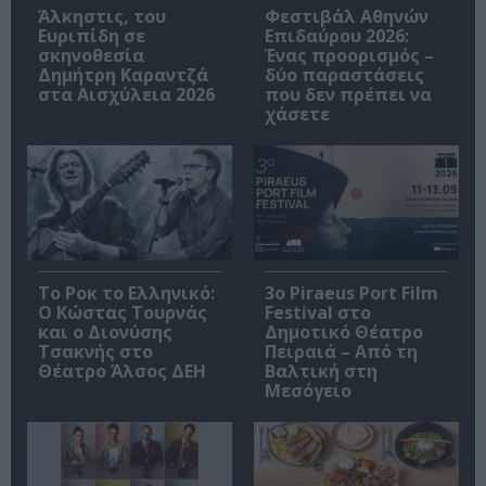
Άλκηστις, του
Φεστιβάλ Αθηνών
Ευριπίδη σε
Επιδαύρου 2026:
σκηνοθεσία
Ένας προορισμός –
Δημήτρη Καραντζά
δύο παραστάσεις
στα Αισχύλεια 2026
που δεν πρέπει να
χάσετε
Το Ροκ το Ελληνικό:
3o Piraeus Port Film
Ο Κώστας Τουρνάς
Festival στο
και ο Διονύσης
Δημοτικό Θέατρο
Τσακνής στο
Πειραιά – Από τη
Θέατρο Άλσος ΔΕΗ
Βαλτική στη
Μεσόγειο