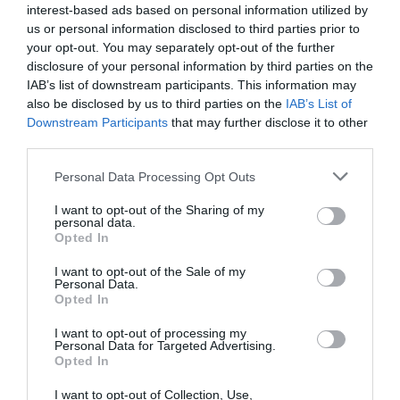
A story in 14 words (Ειρήνη Στείρου) Ελλάδα
interest-based ads based on personal information utilized by
Hantush – a fairytale (Αλεξία Τσούνη) Ελλάδα
us or personal information disclosed to third parties prior to
your opt-out. You may separately opt-out of the further
ΠΕΜΠΤΗ 22 ΙΟΥΝΙΟΥ 2023
disclosure of your personal information by third parties on the
IAB’s list of downstream participants. This information may
19:00
Διάλεξη με θέμα: «Tο αρχιτεκτονικό και το
also be disclosed by us to third parties on the
IAB’s List of
κινηματογραφικό: Μια σύγκλιση γλωσσών».
Downstream Participants
that may further disclose it to other
third parties.
Θα εξεταστεί η μοντέρνα αρχιτεκτονική της εικόνας,
(συμπεριλαμβανομένων των όψιμων εκδόσεων της),
Personal Data Processing Opt Outs
στον κινηματογράφο του Χόλιγουντ μετά το 1980.
Ομιλήτρια
I want to opt-out of the Sharing of my
personal data.
Μαρία Ανδρονίκου
Opted In
Ιστορικός Τέχνης, Διδάκτωρ της Αρχιτεκτονικής
I want to opt-out of the Sale of my
Σχολής του Εθνικού Μετσόβιου Πολυτεχνείου
Personal Data.
Opted In
21:15
ΔΙΕΘΝΕΣ ΔΙΑΓΩΝΙΣΤΙΚΟ ΠΡΟΓΡΑΜΜΑ
ΝΤΟΚΙΜΑΝΤΕΡ
I want to opt-out of processing my
Personal Data for Targeted Advertising.
Vidisova (Γιώργος Παναγόπουλος) Ελλάδα
Opted In
Will You Look At Me (Shuli Huang) Κίνα
I want to opt-out of Collection, Use,
Βούτες (Τάσος Γκινοσάτης) Ελλάδα