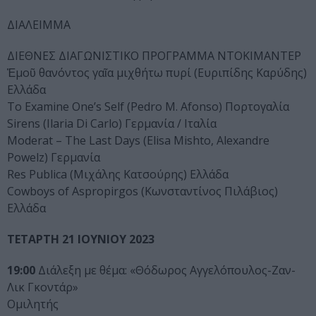
ΔΙΑΛΕΙΜΜΑ
ΔΙΕΘΝΕΣ ΔΙΑΓΩΝΙΣΤΙΚΟ ΠΡΟΓΡΑΜΜΑ ΝΤΟΚΙΜΑΝΤΕΡ
Ἐμοῦ θανόντος γαῖα μιχθήτω πυρί (Ευριπίδης Καρύδης)
Ελλάδα
To Examine One’s Self (Pedro M. Afonso) Πορτογαλία
Sirens (Ilaria Di Carlo) Γερμανία / Ιταλία
Moderat – The Last Days (Elisa Mishto, Alexandre
Powelz) Γερμανία
Res Publica (Μιχάλης Κατσούρης) Ελλάδα
Cowboys of Aspropirgos (Κωνσταντίνος Πιλάβιος)
Ελλάδα
ΤΕΤΑΡΤΗ 21 ΙΟΥΝΙΟΥ 2023
19:00
Διάλεξη με θέμα: «Θόδωρος Αγγελόπουλος-Ζαν-
Λικ Γκοντάρ»
Ομιλητής