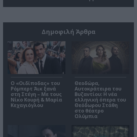
Δημοφιλή Άρθρα
O «Οιδίποδας» του
Θεοδώρα,
Ρόμπερτ Άικ ξανά
Αυτοκράτειρα του
στη Στέγη – Με τους
Βυζαντίου: Η νέα
Νίκο Κουρή & Μαρία
ελληνική όπερα του
Κεχαγιόγλου
Θεόδωρου Στάθη
στο θέατρο
Ολύμπια