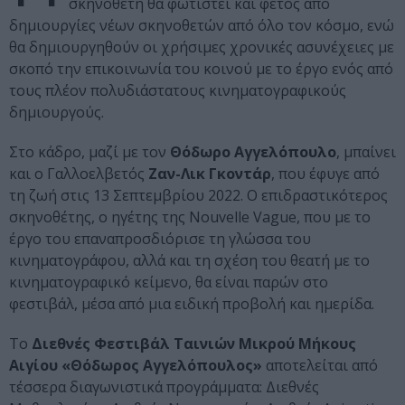
σκηνοθέτη θα φωτιστεί και φέτος από
δημιουργίες νέων σκηνοθετών από όλο τον κόσμο, ενώ
θα δημιουργηθούν οι χρήσιμες χρονικές ασυνέχειες με
σκοπό την επικοινωνία του κοινού με το έργο ενός από
τους πλέον πολυδιάστατους κινηματογραφικούς
δημιουργούς.
Στο κάδρο, μαζί με τον
Θόδωρο Αγγελόπουλο
, μπαίνει
και ο Γαλλοελβετός
Ζαν-Λικ Γκοντάρ
, που έφυγε από
τη ζωή στις 13 Σεπτεμβρίου 2022. Ο επιδραστικότερος
σκηνοθέτης, ο ηγέτης της Nouvelle Vague, που με το
έργο του επαναπροσδιόρισε τη γλώσσα του
κινηματογράφου, αλλά και τη σχέση του θεατή με το
κινηματογραφικό κείμενο, θα είναι παρών στο
φεστιβάλ, μέσα από μια ειδική προβολή και ημερίδα.
Το
Διεθνές Φεστιβάλ Ταινιών Μικρού Μήκους
Αιγίου «Θόδωρος Αγγελόπουλος»
αποτελείται από
τέσσερα διαγωνιστικά προγράμματα: Διεθνές