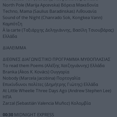
North Pole (Marija Apcevska) Βόρεια Μακεδονία
Techno, Mama (Saulius Baradinskas) Λιθουανία
Sound of the Night (Chanrado Sok, Kongkea Vann)
Καμπότζη
À la carte (Ταξιάρχης Δεληγιάννης, Βασίλη Τσιουβάρας)
Ελλάδα
ΔΙΑΛΕΙΜΜΑ
ΔΙΕΘΝΕΣ ΔΙΑΓΩΝΙΣΤΙΚΟ ΠΡΟΓΡΑΜΜΑ ΜΥΘΟΠΛΑΣΙΑΣ
To read them Poems (Αλέξης Χατζηγιάννης) Ελλάδα
Branka (Ákos K. Kovács) Ουγγαρία
Nobody (Marcela Jacobina) Πορτογαλία
Επικίνδυνοι πολίτες (Δημήτρης Γιώτης) Ελλάδα
At Little Wheelie Three Days Ago (Andrew Stephen Lee)
ΗΠΑ
Zarzal (Sebastián Valencia Muñoz) Κολομβία
00:30
MIDNIGHT EXPRESS