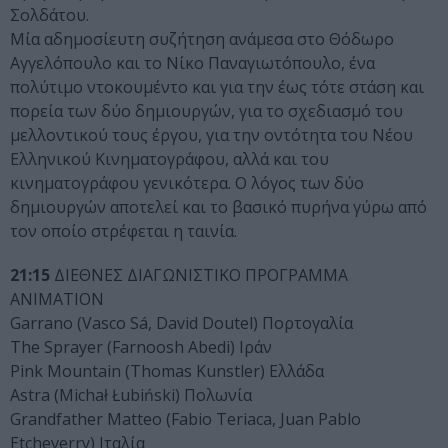
Σολδάτου.
Μία αδημοσίευτη συζήτηση ανάμεσα στο Θόδωρο
Αγγελόπουλο και το Νίκο Παναγιωτόπουλο, ένα
πολύτιμο ντοκουμέντο και για την έως τότε στάση και
πορεία των δύο δημιουργών, για το σχεδιασμό του
μελλοντικού τους έργου, για την οντότητα του Νέου
Ελληνικού Κινηματογράφου, αλλά και του
κινηματογράφου γενικότερα. Ο λόγος των δύο
δημιουργών αποτελεί και το βασικό πυρήνα γύρω από
τον οποίο στρέφεται η ταινία.
21:15
ΔΙΕΘΝΕΣ ΔΙΑΓΩΝΙΣΤΙΚΟ ΠΡΟΓΡΑΜΜΑ
ANIMATION
Garrano (Vasco Sá, David Doutel) Πορτογαλία
The Sprayer (Farnoosh Abedi) Ιράν
Pink Mountain (Thomas Kunstler) Ελλάδα
Astra (Michał Łubiński) Πολωνία
Grandfather Matteo (Fabio Teriaca, Juan Pablo
Etcheverry) Ιταλία