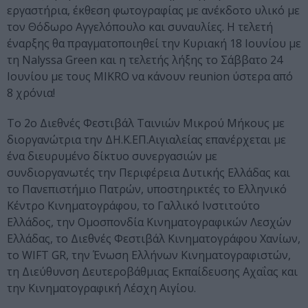
εργαστήρια, έκθεση φωτογραφίας με ανέκδοτο υλικό με
τον Θόδωρο Αγγελόπουλο και συναυλίες. Η τελετή
έναρξης θα πραγματοποιηθεί την Κυριακή 18 Ιουνίου με
τη Nalyssa Green και η τελετής λήξης το Σάββατο 24
Ιουνίου με τους MIKRO να κάνουν reunion ύστερα από
8 χρόνια!
Το 2ο Διεθνές Φεστιβάλ Ταινιών Μικρού Μήκους με
διοργανώτρια την ΔΗ.Κ.ΕΠ.Αιγιαλείας επανέρχεται με
ένα διευρυμένο δίκτυο συνεργασιών με
συνδιοργανωτές την Περιφέρεια Δυτικής Ελλάδας και
το Πανεπιστήμιο Πατρών, υποστηρικτές το Ελληνικό
Κέντρο Κινηματογράφου, το Γαλλικό Ινστιτούτο
Ελλάδος, την Ομοσπονδία Κινηματογραφικών Λεσχών
Ελλάδας, το Διεθνές Φεστιβάλ Κινηματογράφου Χανίων,
το WIFT GR, την Ένωση Ελλήνων Κινηματογραφιστών,
τη Διεύθυνση Δευτεροβάθμιας Εκπαίδευσης Αχαΐας και
την Κινηματογραφική Λέσχη Αιγίου.