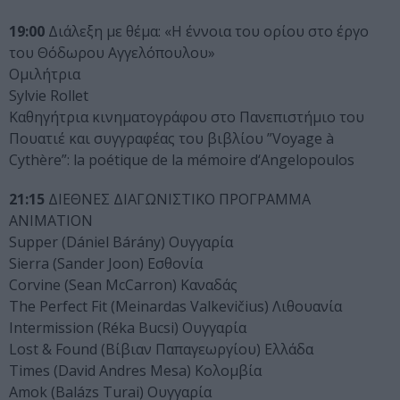
19:00
Διάλεξη με θέμα: «Η έννοια του ορίου στο έργο
του Θόδωρου Αγγελόπουλου»
Ομιλήτρια
Sylvie Rollet
Kαθηγήτρια κινηματογράφου στο Πανεπιστήμιο του
Πουατιέ και συγγραφέας του βιβλίου ”Voyage à
Cythère”: la poétique de la mémoire d‘Angelopoulos
21:15
ΔΙΕΘΝΕΣ ΔΙΑΓΩΝΙΣΤΙΚΟ ΠΡΟΓΡΑΜΜΑ
ANIMATION
Supper (Dániel Bárány) Ουγγαρία
Sierra (Sander Joon) Εσθονία
Corvine (Sean McCarron) Καναδάς
The Perfect Fit (Meinardas Valkevičius) Λιθουανία
Intermission (Réka Bucsi) Ουγγαρία
Lost & Found (Βίβιαν Παπαγεωργίου) Ελλάδα
Times (David Andres Mesa) Κολομβία
Amok (Balázs Turai) Ουγγαρία