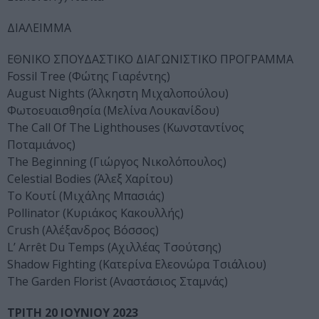
ΔΙΑΛΕΙΜΜΑ
ΕΘΝΙΚΟ ΣΠΟΥΔΑΣΤΙΚΟ ΔΙΑΓΩΝΙΣΤΙΚΟ ΠΡΟΓΡΑΜΜΑ
Fossil Tree (Φώτης Γιαρέντης)
August Nights (Άλκηστη Μιχαλοπούλου)
Φωτοευαισθησία (Μελίνα Λουκανίδου)
The Call Of The Lighthouses (Κωνσταντίνος
Ποταμιάνος)
The Beginning (Γιώργος Νικολόπουλος)
Celestial Bodies (Άλεξ Χαρίτου)
Το Κουτί (Μιχάλης Μπασιάς)
Pollinator (Κυριάκος Κακουλλής)
Crush (Αλέξανδρος Βόσσος)
L’ Arrêt Du Temps (Αχιλλέας Τσούτσης)
Shadow Fighting (Κατερίνα Ελεονώρα Τσιάλιου)
The Garden Florist (Αναστάσιος Σταμνάς)
ΤΡΙΤΗ 20 ΙΟΥΝΙΟΥ 2023