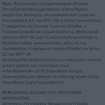
θέμα: «Ένα γυναικείο κινηματογραφικό βλέμμα»
Στη συζήτηση θα συμμετάσχουν η Λένα Ράμμου,
σύμβουλος διοίκησης οπτικοακουστικού τομέα και
Αντιπρόεδρος Δ.Σ. του WIFT GR, η Λίτσα Γιαννοπούλου,
Γ.Γραμματέας της Ένωσης Γυναικών Ελλάδας, η
Γιούλικα Σκαφιδά και η Δώρα Χρυσικού, ηθοποιοί και
μέλη του WIFT GR, ενώ τη συζήτηση θα συντονίσει η
Μιρέλλα Λεγάκη, οικονομολόγος, μέλος ΔΣ της
Ομοσπονδίας Κινημ/φικών Λεσχών Ελλάδας και μέλος
ΔΣ του WIFT GR.
Θα προηγηθεί προβολή δύο εκ των καλύτερων ταινιών
μικρού μήκους των τελευταίων ετών:
«I Am Mackenzie» (2019) Σκηνοθεσία: Άρτεμις
Αναστασιάδου και «Memoir of a Veering Storm» (2022)
Σκηνοθεσία: Σοφία Γεωργοβασίλη.
21:15
ΔΙΕΘΝΕΣ ΔΙΑΓΩΝΙΣΤΙΚΟ ΠΡΟΓΡΑΜΜΑ
ΜΥΘΟΠΛΑΣΙΑΣ
AirHostess-737 (Θανάσης Νεοφώτιστος) Ελλάδα