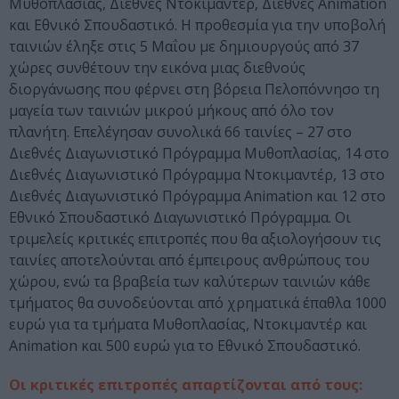
Μυθοπλασίας, Διεθνές Ντοκιμαντέρ, Διεθνές Animation
και Εθνικό Σπουδαστικό. Η προθεσμία για την υποβολή
ταινιών έληξε στις 5 Μαΐου με δημιουργούς από 37
χώρες συνθέτουν την εικόνα μιας διεθνούς
διοργάνωσης που φέρνει στη βόρεια Πελοπόννησο τη
μαγεία των ταινιών μικρού μήκους από όλο τον
πλανήτη. Επελέγησαν συνολικά 66 ταινίες – 27 στο
Διεθνές Διαγωνιστικό Πρόγραμμα Μυθοπλασίας, 14 στο
Διεθνές Διαγωνιστικό Πρόγραμμα Ντοκιμαντέρ, 13 στο
Διεθνές Διαγωνιστικό Πρόγραμμα Animation και 12 στο
Εθνικό Σπουδαστικό Διαγωνιστικό Πρόγραμμα. Οι
τριμελείς κριτικές επιτροπές που θα αξιολογήσουν τις
ταινίες αποτελούνται από έμπειρους ανθρώπους του
χώρου, ενώ τα βραβεία των καλύτερων ταινιών κάθε
τμήματος θα συνοδεύονται από χρηματικά έπαθλα 1000
ευρώ για τα τμήματα Μυθοπλασίας, Ντοκιμαντέρ και
Animation και 500 ευρώ για το Εθνικό Σπουδαστικό.
Οι κριτικές επιτροπές απαρτίζονται από τους: