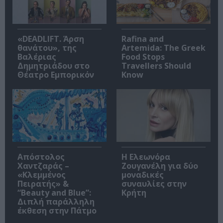
«DEADLIFT. Άρση
Rafina and
θανάτου», της
Artemida: The Greek
Βαλέριας
Food Stops
Δημητριάδου στο
Travellers Should
Θέατρο Εμπορικόν
Know
Απόστολος
Η Ελεωνόρα
Χαντζαράς –
Ζουγανέλη για δύο
«Κλεμμένος
μοναδικές
Πειρατής» &
συναυλίες στην
“Beauty and Blue”:
Κρήτη
Διπλή παράλληλη
έκθεση στην Πάτμο