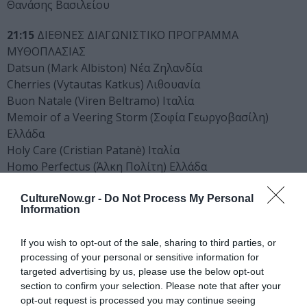
Θανάσης Βασιλείου
21:15
ΔΙΕΘΝΕΣ ΔΙΑΓΩΝΙΣΤΙΚΟ ΠΡΟΓΡΑΜΜΑ
ΜΥΘΟΠΛΑΣΙΑΣ
Datsun (Mark Albiston) Νέα Ζηλανδία
Cherries (Vytautas Katkus) Λιθουανία
Buon Natale (Viren Beltramo) Ιταλία
Memoir of a Veering Storm (Σοφία Γεωργοβασίλη)
Ελλάδα
Holy Care (Cristian Patanè) Ιταλία
Homo Perfectus (Άλκη Πολίτη) Ελλάδα
Καλοκαιρινό Αεράκι (Αλέξανδρος Ρέλλος) Ελλάδα
CultureNow.gr -
Do Not Process My Personal
Information
ΔΙΑΛΕΙΜΜΑ
ΔΙΕΘΝΕΣ ΔΙΑΓΩΝΙΣΤΙΚΟ ΠΡΟΓΡΑΜΜΑ ΝΤΟΚΙΜΑΝΤΕΡ
If you wish to opt-out of the sale, sharing to third parties, or
processing of your personal or sensitive information for
You Can’t Automate Me (Katarina Jazbec) Ολλανδία
targeted advertising by us, please use the below opt-out
Under the Lake (Θανάσης Τρουμπούκης) Ελλάδα
section to confirm your selection. Please note that after your
INDIGENIUS LOCI (Βίκυ Μαρκολέφα) Ελλάδα
opt-out request is processed you may continue seeing