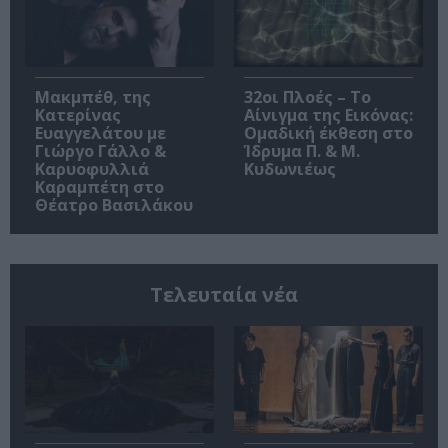
Μακμπέθ, της
32οι Πλοές – Το
Κατερίνας
Αίνιγμα της Εικόνας:
Ευαγγελάτου με
Ομαδική έκθεση στο
Γιώργο Γάλλο &
Ίδρυμα Π. & Μ.
Καρυοφυλλιά
Κυδωνιέως
Καραμπέτη στο
Θέατρο Βασιλάκου
Τελευταία νέα