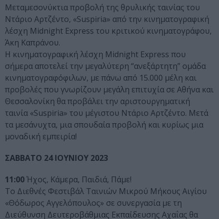
Μεταμεσονύκτια προβολή της θρυλικής ταινίας του
Ντάριο Αρτζέντο, «Suspiria» από την κινηματογραφική
λέσχη Midnight Express του κριτικού κινηματογράφου,
Άκη Καπράνου.
Η κινηματογραφική λέσχη Midnight Express που
σήμερα αποτελεί την μεγαλύτερη “ανεξάρτητη” ομάδα
κινηματογραφόφιλων, με πάνω από 15.000 μέλη και
προβολές που γνωρίζουν μεγάλη επιτυχία σε Αθήνα και
Θεσσαλονίκη θα προβάλει την αριστουργηματική
ταινία «Suspiria» του μέγιστου Ντάριο Αρτζέντο. Μετά
τα μεσάνυχτα, μια σπουδαία προβολή και κυρίως μια
μοναδική εμπειρία!
ΣΑΒΒΑΤΟ 24 ΙΟΥΝΙΟΥ 2023
11:00
Ήχος, Κάμερα, Παιδιά, Πάμε!
Το Διεθνές Φεστιβάλ Ταινιών Μικρού Μήκους Αιγίου
«Θόδωρος Αγγελόπουλος» σε συνεργασία με τη
Διεύθυνση Δευτεροβάθμιας Εκπαίδευσης Αχαΐας θα