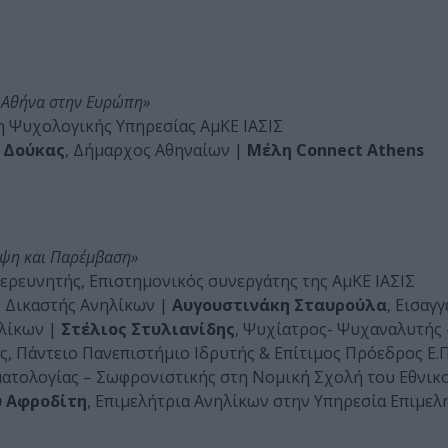
ν Αθήνα στην Ευρώπη»
η Ψυχολογικής Υπηρεσίας ΑμΚΕ ΙΑΣΙΣ
 Δούκας
, Δήμαρχος Αθηναίων |
Μέλη Connect Athens
ηψη και Παρέμβαση»
 ερευνητής, Επιστημονικός συνεργάτης της ΑμΚΕ ΙΑΣΙΣ
 Δικαστής Ανηλίκων |
Αυγουστινάκη Σταυρούλα
, Εισαγ
ηλίκων |
Στέλιος Στυλιανίδης
, Ψυχίατρος- Ψυχαναλυτής 
 Πάντειο Πανεπιστήμιο Ιδρυτής & Επίτιμος Πρόεδρος Ε.Π.
ματολογίας – Σωφρονιστικής στη Νομική Σχολή του Εθνικο
 Αφροδίτη
, Επιμελήτρια Ανηλίκων στην Υπηρεσία Επιμε