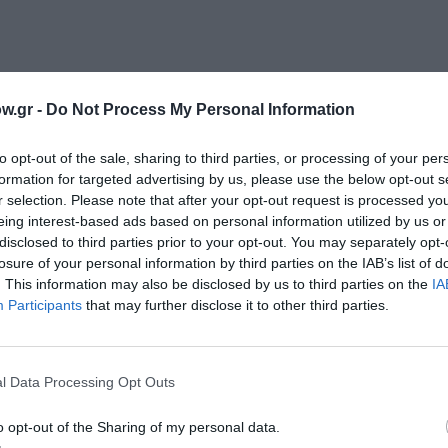
w.gr -
Do Not Process My Personal Information
 υγεία των νέων σε ρίσκο», το Connect Athens μεταφέρει 
ο σύνθημα
#πάρετηγιαγιάσουκαιέλα
,
η θεωρία γίνεται πράξη
to opt-out of the sale, sharing to third parties, or processing of your per
ηλικία.
formation for targeted advertising by us, please use the below opt-out s
r selection. Please note that after your opt-out request is processed y
eing interest-based ads based on personal information utilized by us or
αστήρια, δράσεις ενσυναίσθησης και πρωτότυπα workshops
disclosed to third parties prior to your opt-out. You may separately opt-
αιότερων γενεών. Με θεατρικά παιχνίδια δρόμου, χορούς 
losure of your personal information by third parties on the IAB’s list of
και δημόσια πρόσωπα, το φεστιβάλ δίνει χώρο στις ιστορί
. This information may also be disclosed by us to third parties on the
IA
Participants
that may further disclose it to other third parties.
 πάρτυ, στο οποίο θα συμμετέχουν πολυπολιτισμικά σχήμ
ζονται μέσα στην κοινότητα, εκεί που η επαφή των γενεών
l Data Processing Opt Outs
o opt-out of the Sharing of my personal data.