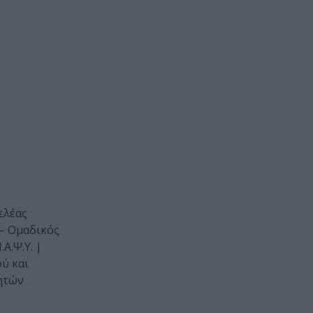
γελέας
– Ομαδικός
Α.Ψ.Υ. |
ύ και
λητών