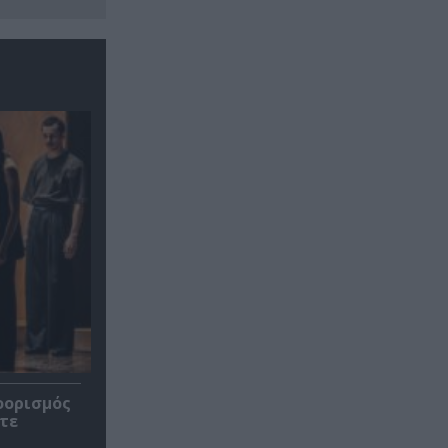
οορισμός
τε