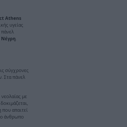
ct Athens
κής υγείας
 πάνελ
 Νέγρη
.
ις σύγχρονες
. Στα πάνελ
 νεολαίας με
 δοκιμάζεται,
η που απαιτεί
νέο άνθρωπο