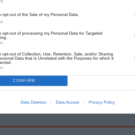
In
 στις γειτονιές της πόλης
o opt-out of the Sale of my Personal Data.
In
to opt-out of processing my Personal Data for Targeted
ing.
Τοποθεσία:
In
Πνευματικό Κέντρο Δήμου Αθηναίων, Ακαδημίας 50
o opt-out of Collection, Use, Retention, Sale, and/or Sharing
ersonal Data that Is Unrelated with the Purposes for which it
Πεζόδρομος Φωκίωνος Νέγρη
lected.
In
Πνευματικό Κέντρο Δήμου Αθηναίων
CONFIRM
Data Deletion
Data Access
Privacy Policy