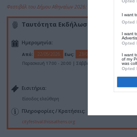
Opted 
Φεστιβάλ του Δήμου Αθηναίων 2026: 300+ δωρεάν εκδηλώσεις
I want t
Opted 
Ταυτότητα Εκδήλωσης
I want 
Advertis
Ημερομηνία:
Opted 
22/05/2026
23/05/2026
Από:
Εως:
I want t
of my P
Παρασκευή 17:00 - 20:00 | Σάββατο 10:00 - 22:00
was col
Opted 
Eισιτήρια:
Είσοδος ελεύθερη
Πληροφορίες / Κρατήσεις:
cityfestival.thisisathens.org