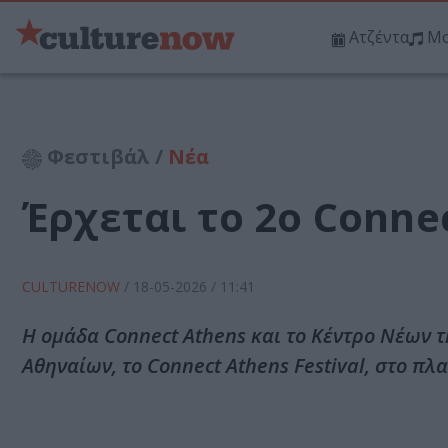
Ατζέντα
Μο
Φεστιβάλ /
Νέα
Έρχεται το 2ο Connec
CULTURENOW
/
18-05-2026
/ 11:41
Η ομάδα Connect Athens και το Κέντρο Νέων τ
Αθηναίων, το Connect Athens Festival, στο πλαίσ