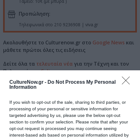
Ταμείο: 10€ (με μπύρα )
Προπώληση:
Τηλεφωνικά στο 210 9236908 | viva.gr
Ακολουθήστε το Culturenow.gr στο
Google News
και
μάθετε πρώτοι όλες τις ειδήσεις
Δείτε όλα τα
τελευταία νέα
για την Τέχνη και τον
Πολιτισμό στο
Culturenow.gr
CultureNow.gr -
Do Not Process My Personal
Νέοι Διαγωνισμοί
❯
Information
Tags
If you wish to opt-out of the sale, sharing to third parties, or
processing of your personal or sensitive information for
MONSIEUR MINIMAL
POP - ROCK - ALTERNATIVE
targeted advertising by us, please use the below opt-out
section to confirm your selection. Please note that after your
TIKI ATHENS BAR
ΑΝΔΡΙΑΝΑ ΜΠΑΜΠΑΛΗ
opt-out request is processed you may continue seeing
interest-based ads based on personal information utilized by
ΣΥΝΑΥΛΙΕΣ 2018