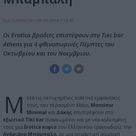
CULTURENOW
/
09-10-2018
/ 15:49
Οι Erotica βραδιες επιστέφουν στο Τικι bar
Αthens για 4 φθινοπωρινές Πέμπτες του
Οκτωβρίου και του Νοεμβριου.
Μ
ετά τις πετυχημένες sold out εμφανίσεις
τους, τον περασμένο Μ
ά
ιο,
Monsieur
Minimal
και
Δάκης
επιστρέφουν στο
εξωτικό Tiki bar
αναν
ε
ωμένοι και με νέα καλεσμένη
τους μια
Erotica κυρία
του Ελληνικού τραγουδιού
,
την
Ανδριάνα Μπάμπαλη
,
σε μια ρομαντική μουσική