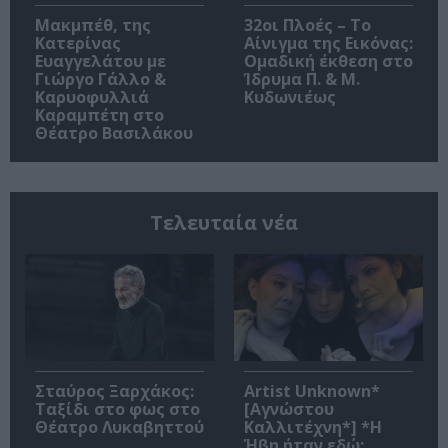
Μακμπέθ, της
32οι Πλοές – Το
Κατερίνας
Αίνιγμα της Εικόνας:
Ευαγγελάτου με
Ομαδική έκθεση στο
Γιώργο Γάλλο &
Ίδρυμα Π. & Μ.
Καρυοφυλλιά
Κυδωνιέως
Καραμπέτη στο
Θέατρο Βασιλάκου
Τελευταία νέα
Σταύρος Ξαρχάκος:
Artist Unknown*
Ταξίδι στο φως στο
[Αγνώστου
Θέατρο Λυκαβηττού
Καλλιτέχνη*] *Η
Ήβη ήταν εδώ: