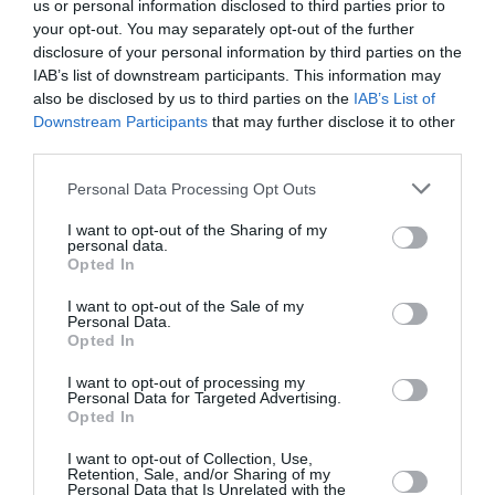
us or personal information disclosed to third parties prior to
your opt-out. You may separately opt-out of the further
Newsletter
disclosure of your personal information by third parties on the
IAB’s list of downstream participants. This information may
Κάθε βδομάδα στο e-mail σας τα τελευταία νέα για
also be disclosed by us to third parties on the
IAB’s List of
την Τέχνη και τον Πολιτισμό!
Downstream Participants
that may further disclose it to other
third parties.
Personal Data Processing Opt Outs
I want to opt-out of the Sharing of my
personal data.
Ακολουθήστε το Culturenow.gr
Opted In
I want to opt-out of the Sale of my
Personal Data.
Opted In
Σχετικά Άρθρα
I want to opt-out of processing my
Personal Data for Targeted Advertising.
Opted In
I want to opt-out of Collection, Use,
Retention, Sale, and/or Sharing of my
Personal Data that Is Unrelated with the