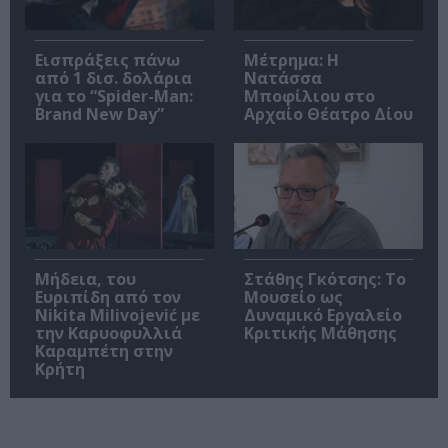
Εισπράξεις πάνω
Μέτρημα: Η
από 1 δισ. δολάρια
Νατάσσα
για το “Spider-Man:
Μποφίλιου στο
Brand New Day”
Αρχαίο Θέατρο Δίου
Μήδεια, του
Στάθης Γκότσης: Το
Ευριπίδη από τον
Μουσείο ως
Nikita Milivojević με
Δυναμικό Εργαλείο
την Καρυοφυλλιά
Κριτικής Μάθησης
Καραμπέτη στην
Κρήτη