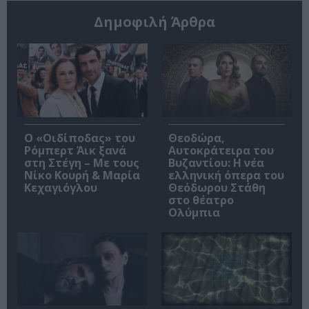
Δημοφιλή Άρθρα
O «Οιδίποδας» του
Θεοδώρα,
Ρόμπερτ Άικ ξανά
Αυτοκράτειρα του
στη Στέγη – Με τους
Βυζαντίου: Η νέα
Νίκο Κουρή & Μαρία
ελληνική όπερα του
Κεχαγιόγλου
Θεόδωρου Στάθη
στο θέατρο
Ολύμπια