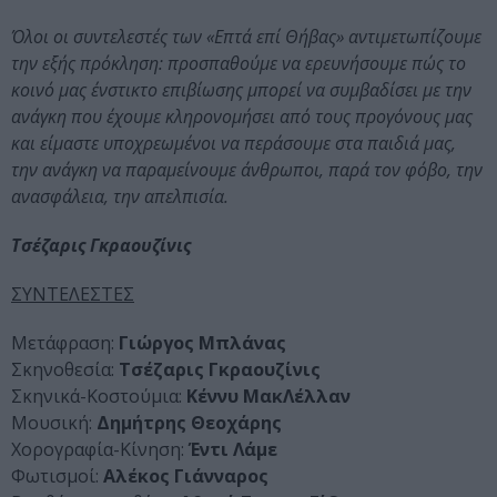
Όλοι οι συντελεστές των «Επτά επί Θήβας» αντιμετωπίζουμε
την εξής πρόκληση: προσπαθούμε να ερευνήσουμε πώς το
κοινό μας ένστικτο επιβίωσης μπορεί να συμβαδίσει με την
ανάγκη που έχουμε κληρονομήσει από τους προγόνους μας
και είμαστε υποχρεωμένοι να περάσουμε στα παιδιά μας,
την ανάγκη να παραμείνουμε άνθρωποι, παρά τον φόβο, την
ανασφάλεια, την απελπισία.
Τσέζαρις Γκραουζίνις
ΣΥΝΤΕΛΕΣΤΕΣ
Μετάφραση:
Γιώργος Μπλάνας
Σκηνοθεσία:
Τσέζαρις Γκραουζίνις
Σκηνικά-Κοστούμια:
Κέννυ ΜακΛέλλαν
Μουσική:
Δημήτρης Θεοχάρης
Χορογραφία-Κίνηση:
Έντι Λάμε
Φωτισμοί:
Αλέκος Γιάνναρος