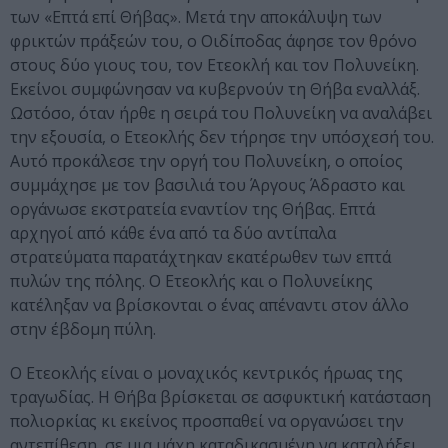
των «Επτά επί Θήβας». Μετά την αποκάλυψη των
φρικτών πράξεών του, ο Οιδίποδας άφησε τον θρόνο
στους δύο γιους του, τον Ετεοκλή και τον Πολυνείκη.
Εκείνοι συμφώνησαν να κυβερνούν τη Θήβα εναλλάξ.
Ωστόσο, όταν ήρθε η σειρά του Πολυνείκη να αναλάβει
την εξουσία, ο Ετεοκλής δεν τήρησε την υπόσχεσή του.
Αυτό προκάλεσε την οργή του Πολυνείκη, ο οποίος
συμμάχησε με τον βασιλιά του Άργους Άδραστο και
οργάνωσε εκστρατεία εναντίον της Θήβας. Επτά
αρχηγοί από κάθε ένα από τα δύο αντίπαλα
στρατεύματα παρατάχτηκαν εκατέρωθεν των επτά
πυλών της πόλης. O Ετεοκλής και ο Πολυνείκης
κατέληξαν να βρίσκονται ο ένας απέναντι στον άλλο
στην έβδομη πύλη.
Ο Ετεοκλής είναι ο μοναχικός κεντρικός ήρωας της
τραγωδίας. Η Θήβα βρίσκεται σε ασφυκτική κατάσταση
πολιορκίας κι εκείνος προσπαθεί να οργανώσει την
αντεπίθεση, σε μια μάχη καταδικασμένη να καταλήξει