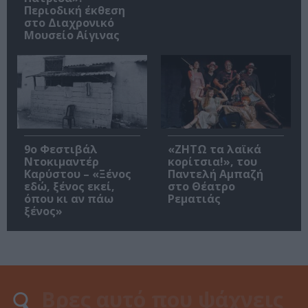
Περιοδική έκθεση
στο Διαχρονικό
Μουσείο Αίγινας
9ο Φεστιβάλ
«ΖΗΤΩ τα λαϊκά
Ντοκιμαντέρ
κορίτσια!», του
Καρύστου – «Ξένος
Παντελή Αμπαζή
εδώ, ξένος εκεί,
στο Θέατρο
όπου κι αν πάω
Ρεματιάς
ξένος»