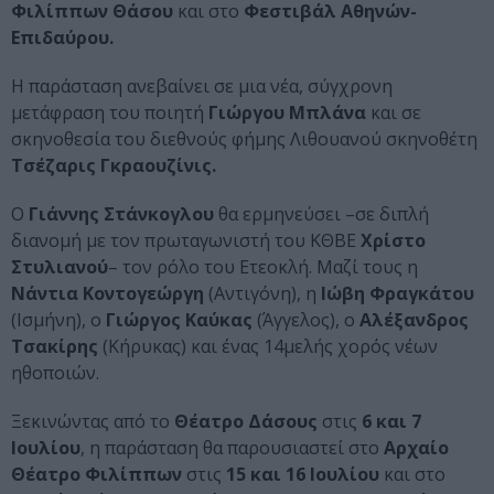
Φιλίππων Θάσου
και στο
Φεστιβάλ Αθηνών-
Επιδαύρου.
Η παράσταση ανεβαίνει σε μια νέα, σύγχρονη
μετάφραση του ποιητή
Γιώργου Μπλάνα
και σε
σκηνοθεσία του διεθνούς φήμης Λιθουανού σκηνοθέτη
Τσέζαρις Γκραουζίνις.
Ο
Γιάννης Στάνκογλου
θα ερμηνεύσει –σε διπλή
διανομή με τον πρωταγωνιστή του ΚΘΒΕ
Χρίστο
Στυλιανού
– τον ρόλο του Ετεοκλή. Μαζί τους η
Νάντια Κοντογεώργη
(Αντιγόνη), η
Ιώβη Φραγκάτου
(Ισμήνη), ο
Γιώργος Καύκας
(Άγγελος), ο
Αλέξανδρος
Τσακίρης
(Κήρυκας) και ένας 14μελής χορός νέων
ηθοποιών.
Ξεκινώντας από το
Θέατρο Δάσους
στις
6 και 7
Ιουλίου
, η παράσταση θα παρουσιαστεί στο
Αρχαίο
Θέατρο Φιλίππων
στις
15 και 16 Ιουλίου
και στο