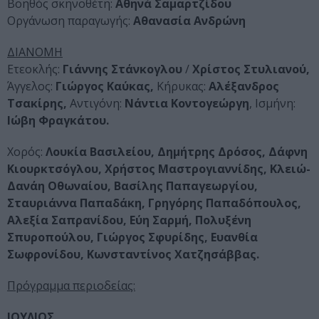
Βοηθός σκηνοθέτη:
Αθηνά Σαμαρτζίδου
Οργάνωση παραγωγής:
Αθανασία Ανδρώνη
ΔΙΑΝΟΜΗ
Ετεοκλής:
Γιάννης Στάνκογλου
/
Χρίστος Στυλιανού,
Άγγελος:
Γιώργος Καύκας,
Κήρυκας:
Αλέξανδρος
Τσακίρης,
Αντιγόνη:
Νάντια Κοντογεώργη
, Ισμήνη:
Ιώβη Φραγκάτου.
Χορός:
Λουκία Βασιλείου, Δημήτρης Δρόσος, Δάφνη
Κιουρκτσόγλου, Χρήστος Μαστρογιαννίδης, Κλειώ-
Δανάη Οθωναίου, Βασίλης Παπαγεωργίου,
Σταυριάννα Παπαδάκη, Γρηγόρης Παπαδόπουλος,
Αλεξία Σαπρανίδου, Εύη Σαρμή, Πολυξένη
Σπυροπούλου, Γιώργος Σφυρίδης, Ευανθία
Σωφρονίδου, Κωνσταντίνος Χατζησάββας.
Πρόγραμμα περιοδείας:
ΙΟΥΛΙΟΣ