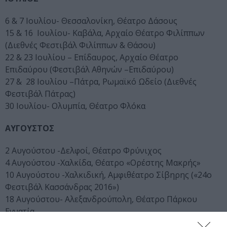
6 & 7 Ιουλίου- Θεσσαλονίκη, Θέατρο Δάσους
15 & 16 Ιουλίου- Καβάλα, Αρχαίο Θέατρο Φιλίππων
(Διεθνές Φεστιβάλ Φιλίππων & Θάσου)
22 & 23 Ιουλίου – Επίδαυρος, Αρχαίο Θέατρο
Επιδαύρου (Φεστιβάλ Αθηνών –Επιδαύρου)
27 & 28 Ιουλίου –Πάτρα, Ρωμαϊκό Ωδείο (Διεθνές
Φεστιβάλ Πάτρας)
30 Ιουλίου- Ολυμπία, Θέατρο Φλόκα
ΑΥΓΟΥΣΤΟΣ
2 Αυγούστου -Δελφοί, Θέατρο Φρύνιχος
4 Αυγούστου -Χαλκίδα, Θέατρο «Ορέστης Μακρής»
10 Αυγούστου -Χαλκιδική, Αμφιθέατρο Σίβηρης («24ο
Φεστιβάλ Κασσάνδρας 2016»)
18 Αυγούστου- Αλεξανδρούπολη, Θέατρο Πάρκου
Εγνατία
20 Αυγούστου- Δίον, Αρχαίο Θέατρο Δίου