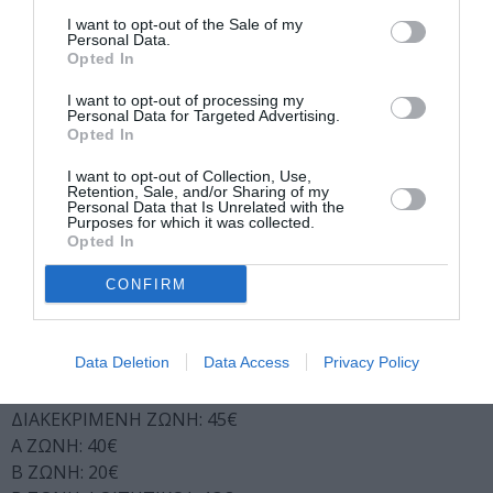
Τιμή προπώλησης μέσω ηλεκτρονικής κράτησης (έως
I want to opt-out of the Sale of my
και 15 ημέρες πριν από την παράσταση): 10 €
Personal Data.
Opted In
Τιμή προπώλησης: 12 €
Κανονικό εισιτήριο: 15 €
I want to opt-out of processing my
Φοιτητικό/ Άνω των 65 / Ομαδικό: 10 €
Personal Data for Targeted Advertising.
Opted In
ΑΜΕΑ & Συνοδοί ΑΜΕΑ: 8 € *
Άνεργοι: Δωρεάν (20 θέσεις την ημέρα)
I want to opt-out of Collection, Use,
Retention, Sale, and/or Sharing of my
*Ισχύει και για τους σπουδαστές που εμπίπτουν στο
Personal Data that Is Unrelated with the
Σύμφωνο Συνεργασίας που υπέγραψε το ΚΘΒΕ με το
Purposes for which it was collected.
Opted In
Υπουργείο Παιδείας.
CONFIRM
ΓΙΝΟΝΤΑΙ ΔΕΚΤΑ ΕΙΣΙΤΗΡΙΑ ΑΓΡΟΤΙΚΗΣ ΕΣΤΙΑΣ
ΘΕΡΙΝΗΣ ΠΕΡΙΟΔΟΥ 2016
Data Deletion
Data Access
Privacy Policy
ΤΙΜΟΛΟΓΙΑΚΗ ΠΟΛΙΤΙΚΗ ΕΠΙΔΑΥΡΟΥ
ΔΙΑΚΕΚΡΙΜΕΝΗ ΖΩΝΗ: 45€
Α ΖΩΝΗ: 40€
Β ΖΩΝΗ: 20€