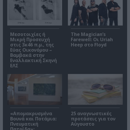
Μεσοτοιχίες ή
The Magician’s
Μικρή Προσευχή
Farewell: Οι Uriah
στις 3κ46 π.μ., της
Heep στο Floyd
Εύας Οικονόμου –
Βαμβακά στην
Εναλλακτική Σκηνή
ΕΛΣ
«Απομακρυσμένα
25 αναγνωστικές
Βουνά και Ποτάμια:
προτάσεις για τον
Πνευματική
Αύγουστο
Πατρίδα»: