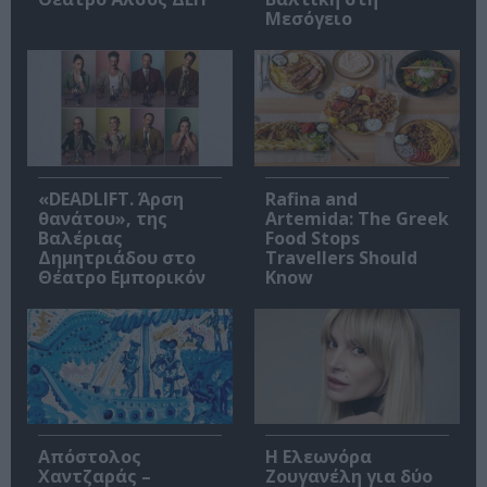
Μεσόγειο
«DEADLIFT. Άρση
Rafina and
θανάτου», της
Artemida: The Greek
Βαλέριας
Food Stops
Δημητριάδου στο
Travellers Should
Θέατρο Εμπορικόν
Know
Απόστολος
Η Ελεωνόρα
Χαντζαράς –
Ζουγανέλη για δύο