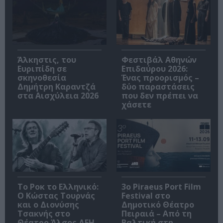
Άλκηστις, του
Φεστιβάλ Αθηνών
Ευριπίδη σε
Επιδαύρου 2026:
σκηνοθεσία
Ένας προορισμός –
Δημήτρη Καραντζά
δύο παραστάσεις
στα Αισχύλεια 2026
που δεν πρέπει να
χάσετε
Το Ροκ το Ελληνικό:
3o Piraeus Port Film
Ο Κώστας Τουρνάς
Festival στο
και ο Διονύσης
Δημοτικό Θέατρο
Τσακνής στο
Πειραιά – Από τη
Θέατρο Άλσος ΔΕΗ
Βαλτική στη