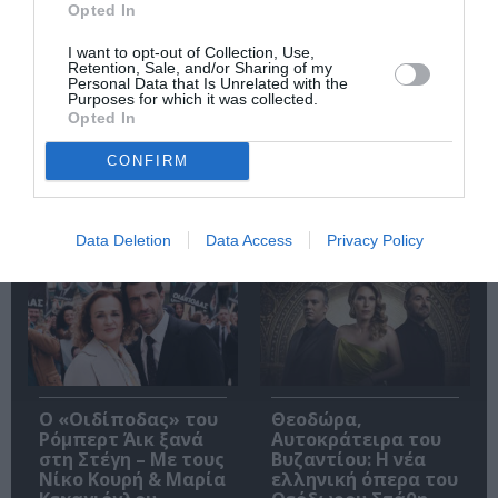
Opted In
I want to opt-out of Collection, Use,
Retention, Sale, and/or Sharing of my
Ακολουθήστε το Culturenow.gr
Personal Data that Is Unrelated with the
Purposes for which it was collected.
Opted In
CONFIRM
Δημοφιλή Άρθρα
Data Deletion
Data Access
Privacy Policy
O «Οιδίποδας» του
Θεοδώρα,
Ρόμπερτ Άικ ξανά
Αυτοκράτειρα του
στη Στέγη – Με τους
Βυζαντίου: Η νέα
Νίκο Κουρή & Μαρία
ελληνική όπερα του