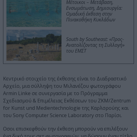
Μέτοικοι – Μετάβαση,
Ενσωμάτωση, Δημιουργία:
Ομαδική έκθεση στην
Πινακοθήκη Κυκλάδων
South by Southeast: «Προς-
Ανατολίζοντας τη Συλλογή»
του ΕΜΣΤ
Κεντρικό στοιχείο της έκθεσης είναι το Διαδραστικό
Αρχείο, μια σύλληψη του Μιλανέζου φωτογράφου
Armin Linke σε συνεργασία με το Πρόγραμμα
Σχεδιασμού & Επιμέλειας Εκθέσεων του ZKM/Zentrum
fοr Kunst und Medientechnologie της Καρλσρούης και
του Sony Computer Science Laboratory στο Παρίσι.
Οσοι επισκεφθούν την έκθεση μπορούν να επιλέξουν
ένα δικό τους σετ φωτογραφιών, να δώσουν έναν τίτλο