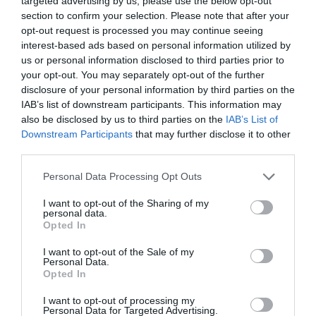
targeted advertising by us, please use the below opt-out
Μ.Ι.Ε.Τ. Θουκυδίδου 13, Αθήνα
section to confirm your selection. Please note that after your
Τηλ. 210 3234 267 και 210 5223 101
opt-out request is processed you may continue seeing
interest-based ads based on personal information utilized by
www.miet.gr
us or personal information disclosed to third parties prior to
e-mail :
miet2@otenet.gr
your opt-out. You may separately opt-out of the further
disclosure of your personal information by third parties on the
Ακολουθήστε το Culturenow.gr στο
Google News
και
IAB’s list of downstream participants. This information may
μάθετε πρώτοι όλες τις ειδήσεις
also be disclosed by us to third parties on the
IAB’s List of
Downstream Participants
that may further disclose it to other
Δείτε όλα τα
τελευταία νέα
για την Τέχνη και τον
third parties.
Πολιτισμό στο
Culturenow.gr
Personal Data Processing Opt Outs
Νέοι Διαγωνισμοί
❯
I want to opt-out of the Sharing of my
personal data.
Opted In
Newsletter
I want to opt-out of the Sale of my
Κάθε βδομάδα στο e-mail σας τα τελευταία νέα για
Personal Data.
Opted In
την Τέχνη και τον Πολιτισμό!
I want to opt-out of processing my
Personal Data for Targeted Advertising.