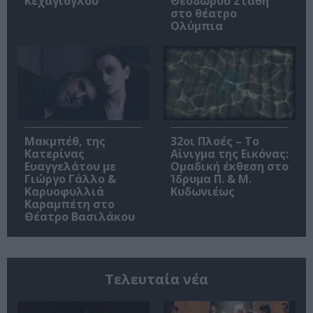
Κεχαγιόγλου
Θεόδωρου Στάθη
στο θέατρο
Ολύμπια
Μακμπέθ, της
32οι Πλοές – Το
Κατερίνας
Αίνιγμα της Εικόνας:
Ευαγγελάτου με
Ομαδική έκθεση στο
Γιώργο Γάλλο &
Ίδρυμα Π. & Μ.
Καρυοφυλλιά
Κυδωνιέως
Καραμπέτη στο
Θέατρο Βασιλάκου
Τελευταία νέα