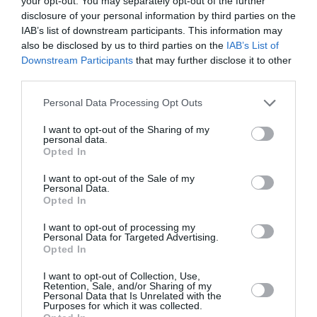
Πολιτισμό στο
Culturenow.gr
your opt-out. You may separately opt-out of the further
disclosure of your personal information by third parties on the
IAB’s list of downstream participants. This information may
Νέοι Διαγωνισμοί
❯
also be disclosed by us to third parties on the
IAB’s List of
Downstream Participants
that may further disclose it to other
third parties.
Newsletter
Κάθε βδομάδα στο e-mail σας τα τελευταία νέα για
Personal Data Processing Opt Outs
την Τέχνη και τον Πολιτισμό!
I want to opt-out of the Sharing of my
personal data.
Opted In
I want to opt-out of the Sale of my
Personal Data.
Opted In
Ακολουθήστε το Culturenow.gr
I want to opt-out of processing my
Personal Data for Targeted Advertising.
Opted In
I want to opt-out of Collection, Use,
Retention, Sale, and/or Sharing of my
Personal Data that Is Unrelated with the
Δημοφιλή Άρθρα
Purposes for which it was collected.