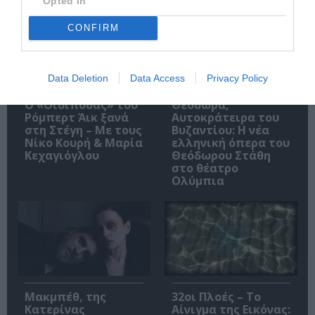
Opted In
CONFIRM
Data Deletion
Data Access
Privacy Policy
O «Οιδίποδας» του
Θεοδώρα,
Ρόμπερτ Άικ ξανά
Αυτοκράτειρα του
στη Στέγη – Με τους
Βυζαντίου: Η νέα
Νίκο Κουρή & Μαρία
ελληνική όπερα του
Κεχαγιόγλου
Θεόδωρου Στάθη
στο θέατρο
Ολύμπια
Μακμπέθ, της
32οι Πλοές – Το
Κατερίνας
Αίνιγμα της Εικόνας: