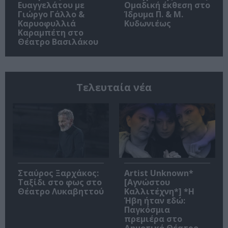
Ευαγγελάτου με
Ομαδική έκθεση στο
Γιώργο Γάλλο &
Ίδρυμα Π. & Μ.
Καρυοφυλλιά
Κυδωνιέως
Καραμπέτη στο
Θέατρο Βασιλάκου
Τελευταία νέα
Σταύρος Ξαρχάκος:
Artist Unknown*
Ταξίδι στο φως στο
[Αγνώστου
Θέατρο Λυκαβηττού
Καλλιτέχνη*] *Η
Ήβη ήταν εδώ:
Παγκόσμια
πρεμιέρα στο
Δημοτικό Θέατρο