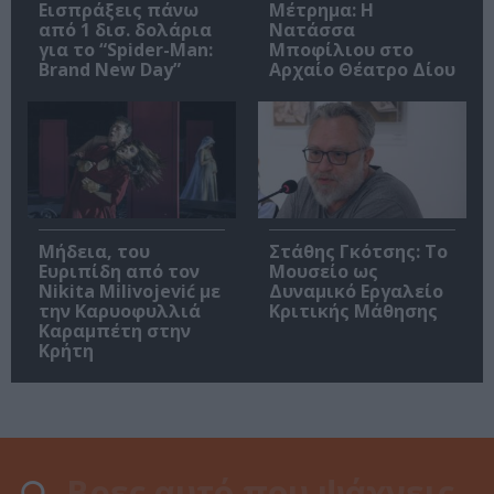
Εισπράξεις πάνω
Μέτρημα: Η
από 1 δισ. δολάρια
Νατάσσα
για το “Spider-Man:
Μποφίλιου στο
Brand New Day”
Αρχαίο Θέατρο Δίου
Μήδεια, του
Στάθης Γκότσης: Το
Ευριπίδη από τον
Μουσείο ως
Nikita Milivojević με
Δυναμικό Εργαλείο
την Καρυοφυλλιά
Κριτικής Μάθησης
Καραμπέτη στην
Κρήτη