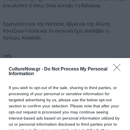
ένα γλυπτό ή όπως όταν κοιτάει τη θάλασσα.
Ερμηνεία είναι της Νατάσας Αβρά και της Αλίκης
Κόντζιου-Γούσα και το σκηνικά έχει αναλάβει η
Αρτεμις Αλκαλάη.
Info
Τu amor revolucionario
CultureNow.gr -
Do Not Process My Personal
Μικροσκοπικό Θέατρο
Information
Δεξίππου και Ταξιαρχών 2
Πλατεία Ταξιαρχών, Moναστηράκι
If you wish to opt-out of the sale, sharing to third parties, or
Eίσοδος ελεύθερη
processing of your personal or sensitive information for
targeted advertising by us, please use the below opt-out
Ακολουθήστε το Culturenow.gr στο
Google News
και
section to confirm your selection. Please note that after your
μάθετε πρώτοι όλες τις ειδήσεις
opt-out request is processed you may continue seeing
interest-based ads based on personal information utilized by
Δείτε όλα τα
τελευταία νέα
για την Τέχνη και τον
us or personal information disclosed to third parties prior to