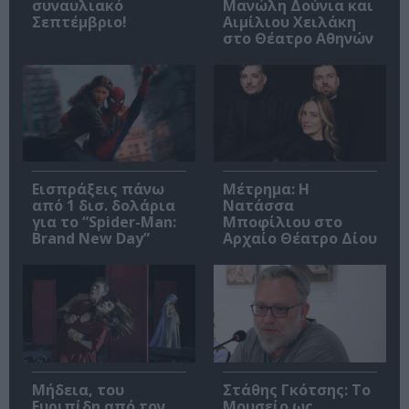
συναυλιακό
Μανώλη Δούνια και
Σεπτέμβριο!
Αιμίλιου Χειλάκη
στο Θέατρο Αθηνών
Εισπράξεις πάνω
Μέτρημα: Η
από 1 δισ. δολάρια
Νατάσσα
για το “Spider-Man:
Μποφίλιου στο
Brand New Day”
Αρχαίο Θέατρο Δίου
Μήδεια, του
Στάθης Γκότσης: Το
Ευριπίδη από τον
Μουσείο ως