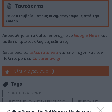
Ταυτότητα
26 Σεπτεμβρίου στους κινηματογράφους από την
Odeon
Ακολουθήστε το Culturenow.gr στο
Google News
και
μάθετε πρώτοι όλες τις ειδήσεις
Δείτε όλα τα
τελευταία νέα
για την Τέχνη και τον
Πολιτισμό στο
Culturenow.gr
Νέοι Διαγωνισμοί
❯
Tags
ΔΡΑΜΑΤΙΚΗ - ΚΟΙΝΩΝΙΚΗ
ΝΕΕΣ ΤΑΙΝΙΕΣ - ΤΑΙΝΙΕΣ ΤΗΣ ΕΒΔΟΜΑΔΑΣ
ΞΕΝΕΣ ΤΑΙΝΙΕΣ
CultureNow.gr -
Do Not Process My Personal