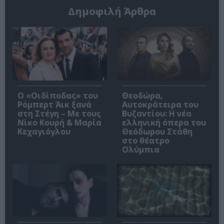
Δημοφιλή Άρθρα
O «Οιδίποδας» του
Θεοδώρα,
Ρόμπερτ Άικ ξανά
Αυτοκράτειρα του
στη Στέγη – Με τους
Βυζαντίου: Η νέα
Νίκο Κουρή & Μαρία
ελληνική όπερα του
Κεχαγιόγλου
Θεόδωρου Στάθη
στο θέατρο
Ολύμπια