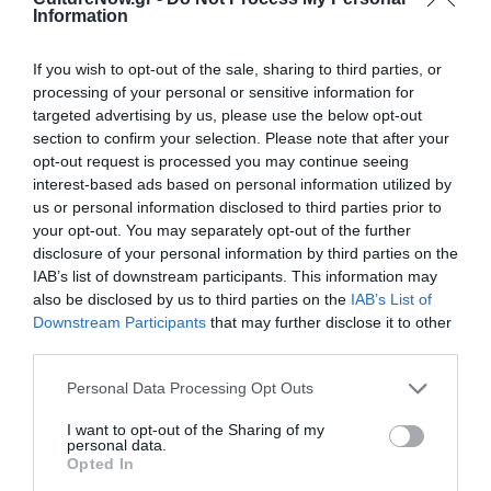
Newsletter
Information
Κάθε βδομάδα στο e-mail σας τα τελευταία νέα για
If you wish to opt-out of the sale, sharing to third parties, or
την Τέχνη και τον Πολιτισμό!
processing of your personal or sensitive information for
targeted advertising by us, please use the below opt-out
section to confirm your selection. Please note that after your
opt-out request is processed you may continue seeing
interest-based ads based on personal information utilized by
us or personal information disclosed to third parties prior to
Ακολουθήστε το Culturenow.gr
your opt-out. You may separately opt-out of the further
disclosure of your personal information by third parties on the
IAB’s list of downstream participants. This information may
also be disclosed by us to third parties on the
IAB’s List of
Downstream Participants
that may further disclose it to other
Σχετικά Άρθρα
third parties.
Personal Data Processing Opt Outs
I want to opt-out of the Sharing of my
personal data.
Opted In