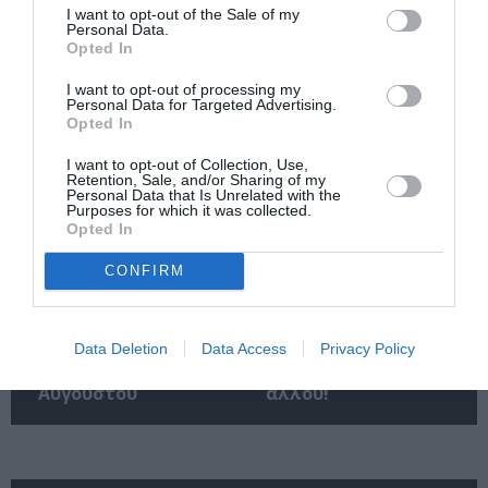
I want to opt-out of the Sale of my
Personal Data.
Εισπράξεις πάνω
Η νέα ταινία
Opted In
από 1 δισ. δολάρια
“Without Blood” της
για το “Spider-Man:
Αντζελίνα Τζολί θα
I want to opt-out of processing my
Brand New Day”
κάνει πρεμιέρα τον
Personal Data for Targeted Advertising.
Σεπτέμβριο
Opted In
I want to opt-out of Collection, Use,
Retention, Sale, and/or Sharing of my
Personal Data that Is Unrelated with the
Purposes for which it was collected.
Opted In
CONFIRM
Οι ταινίες που θα
Αύγουστος 2026 στο
δούμε στις
Cinobo: Δυνατές
κινηματογραφικές
σειρές και
Data Deletion
Data Access
Privacy Policy
αίθουσες από την
πρεμιέρες που δεν
Πέμπτη 6
βρίσκεις πουθενά
Αυγούστου
αλλού!