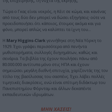
της επιχείρησης, τη νύχτα της έκρηξης;
Τώρα ο Γκας είναι νεκρός, η Κέιτ σε κώμα, και κανένας
από τους δύο δεν μπορεί να δώσει εξηγήσεις· ούτε να
προειδοποιήσει ότι κάποιος, έτοιμος ακόμα και για
φόνο, μπορεί απλώς να καλύπτει τα ίχνη του…
Η
Mary Higgins-Clark
γεννήθηκε στη Νέα Υόρκη το
1929. Έχει γράψει περισσότερα από πενήντα
µυθιστορήµατα, συλλογές διηγηµάτων, καθώς και
σενάρια. Τα βιβλία της έχουν πουλήσει πάνω από
80.000.000 αντίτυπα µόνο στις ΗΠΑ και έχουν
σηµειώσει µεγάλη διεθνή επιτυχία, χαρίζοντάς της τον
τίτλο της βασίλισσας του σασπένς. Έχει λάβει πολλές
τιµητικές διακρίσεις, ενώ είναι επίτιµη διδάκτωρ του
Πανεπιστηµίου Φόρνταµ και άλλων δεκαπέντε
εκπαιδευτικών ιδρυµάτων.
ΜΗΝ ΧΑΣΕΙΣ!