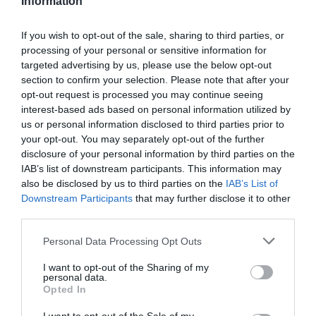
Information
If you wish to opt-out of the sale, sharing to third parties, or
processing of your personal or sensitive information for
targeted advertising by us, please use the below opt-out
Ακολουθήστε το Culturenow.gr
section to confirm your selection. Please note that after your
opt-out request is processed you may continue seeing
interest-based ads based on personal information utilized by
us or personal information disclosed to third parties prior to
your opt-out. You may separately opt-out of the further
Σχετικά Άρθρα
disclosure of your personal information by third parties on the
IAB’s list of downstream participants. This information may
also be disclosed by us to third parties on the
IAB’s List of
Downstream Participants
that may further disclose it to other
third parties.
Personal Data Processing Opt Outs
I want to opt-out of the Sharing of my
Η μακρά λίστα με
Έκθεση Βιβλίου
personal data.
τις υποψηφιότητες
2026 στο Ναύπλιο
Opted In
για το Βραβείο
Booker 2026