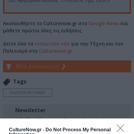
520, Ημερομηνία έκδοσης: 17/03/2014, Τιμή: 13,30 €
Ακολουθήστε το Culturenow.gr στο
Google News
και
μάθετε πρώτοι όλες τις ειδήσεις
Δείτε όλα τα
τελευταία νέα
για την Τέχνη και τον
Πολιτισμό στο
Culturenow.gr
Νέοι Διαγωνισμοί
❯
Tags
ΕΚΔΟΣΕΙΣ ΜΕΤΑΙΧΜΙΟ
Newsletter
Κάθε βδομάδα στο e-mail σας τα τελευταία νέα για
την Τέχνη και τον Πολιτισμό!
CultureNow.gr -
Do Not Process My Personal