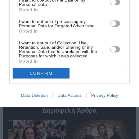
I want to opt-out of the Sale of my
Personal Data.
Opted In
I want to opt-out of processing my
Personal Data for Targeted Advertising.
Opted In
I want to opt-out of Collection, Use,
Retention, Sale, and/or Sharing of my
«Παρεμποδίζοντας
Σπύρος Κακατσάκης
Personal Data that Is Unrelated with the
την αποστασία,
– Ανακρίνοντας το
Purposes for which it was collected.
Ιουλιανά 1965»:
Σκοτάδι:
Opted In
Παρουσίαση του
Παρουσίαση του
βιβλίου στο
βιβλίου στα Public
CONFIRM
Μεταξουργείο
Συντάγματος
Data Deletion
Data Access
Privacy Policy
Δημοφιλή Άρθρα