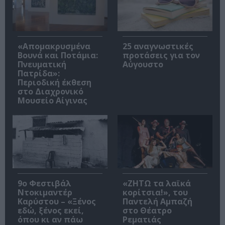
«Απομακρυσμένα
25 αναγνωστικές
Βουνά και Ποτάμια:
προτάσεις για τον
Πνευματική
Αύγουστο
Πατρίδα»:
Περιοδική έκθεση
στο Διαχρονικό
Μουσείο Αίγινας
9ο Φεστιβάλ
«ΖΗΤΩ τα λαϊκά
Ντοκιμαντέρ
κορίτσια!», του
Καρύστου – «Ξένος
Παντελή Αμπαζή
εδώ, ξένος εκεί,
στο Θέατρο
όπου κι αν πάω
Ρεματιάς