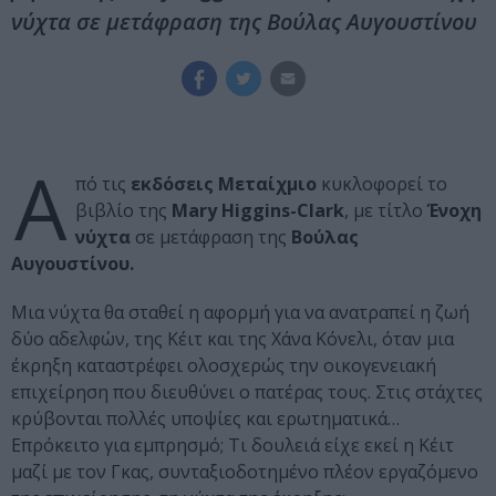
νύχτα σε μετάφραση της Βούλας Αυγουστίνου
Α
πό τις
εκδόσεις Μεταίχμιο
κυκλοφορεί το
βιβλίο της
Mary
Higgins-
Clark
, με τίτλο
Ένοχη
νύχτα
σε μετάφραση της
Βούλας
Αυγουστίνου.
Μια νύχτα θα σταθεί η αφορμή για να ανατραπεί η ζωή
δύο αδελφών, της Κέιτ και της Χάνα Κόνελι, όταν μια
έκρηξη καταστρέφει ολοσχερώς την οικογενειακή
επιχείρηση που διευθύνει ο πατέρας τους. Στις στάχτες
κρύβονται πολλές υποψίες και ερωτηματικά…
Επρόκειτο για εμπρησμό; Τι δουλειά είχε εκεί η Κέιτ
μαζί με τον Γκας, συνταξιοδοτημένο πλέον εργαζόμενο