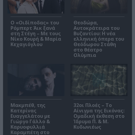
O «Οιδίποδας» του
Θεοδώρα,
Ρόμπερτ Άικ ξανά
Αυτοκράτειρα του
στη Στέγη – Με τους
Βυζαντίου: Η νέα
Νίκο Κουρή & Μαρία
ελληνική όπερα του
Κεχαγιόγλου
Θεόδωρου Στάθη
στο θέατρο
Ολύμπια
Μακμπέθ, της
32οι Πλοές – Το
Κατερίνας
Αίνιγμα της Εικόνας:
Ευαγγελάτου με
Ομαδική έκθεση στο
Γιώργο Γάλλο &
Ίδρυμα Π. & Μ.
Καρυοφυλλιά
Κυδωνιέως
Καραμπέτη στο