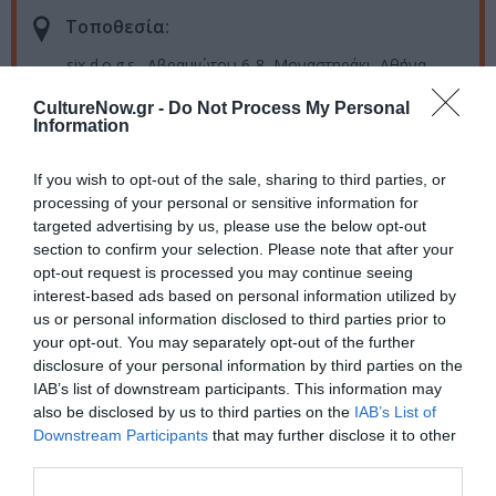
Τοποθεσία:
six d.o.g.s., Αβραμιώτου 6-8, Μοναστηράκι, Αθήνα
CultureNow.gr -
Do Not Process My Personal
Six Dogs
Information
Eισιτήρια:
If you wish to opt-out of the sale, sharing to third parties, or
processing of your personal or sensitive information for
10€
targeted advertising by us, please use the below opt-out
Πληροφορίες / Κρατήσεις:
section to confirm your selection. Please note that after your
opt-out request is processed you may continue seeing
Τηλ.:
21 0321 0510
|
sixdogs.gr
interest-based ads based on personal information utilized by
us or personal information disclosed to third parties prior to
your opt-out. You may separately opt-out of the further
Ακολουθήστε το Culturenow.gr στο
Google News
και
disclosure of your personal information by third parties on the
μάθετε πρώτοι όλες τις ειδήσεις
IAB’s list of downstream participants. This information may
also be disclosed by us to third parties on the
IAB’s List of
Δείτε όλα τα
τελευταία νέα
για την Τέχνη και τον
Downstream Participants
that may further disclose it to other
Πολιτισμό στο
Culturenow.gr
third parties.