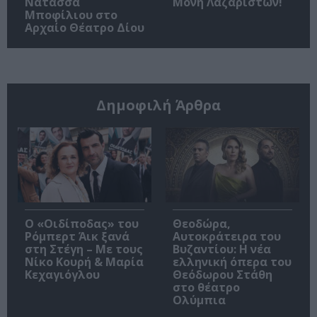
Νατάσσα
Μονή Λαζαριστών!
Μποφίλιου στο
Αρχαίο Θέατρο Δίου
Δημοφιλή Άρθρα
O «Οιδίποδας» του
Θεοδώρα,
Ρόμπερτ Άικ ξανά
Αυτοκράτειρα του
στη Στέγη – Με τους
Βυζαντίου: Η νέα
Νίκο Κουρή & Μαρία
ελληνική όπερα του
Κεχαγιόγλου
Θεόδωρου Στάθη
στο θέατρο
Ολύμπια