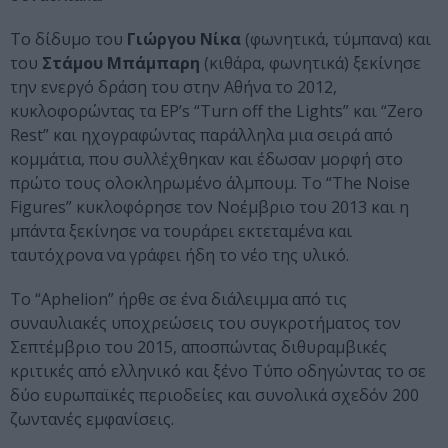
Το δίδυμο του
Γιώργου Νίκα
(φωνητικά, τύμπανα) και
του
Στάμου Μπάμπαρη
(κιθάρα, φωνητικά) ξεκίνησε
την ενεργό δράση του στην Αθήνα το 2012,
κυκλοφορώντας τα EP’s “Turn off the Lights” και “Zero
Rest” και ηχογραφώντας παράλληλα μια σειρά από
κομμάτια, που συλλέχθηκαν και έδωσαν μορφή στο
πρώτο τους ολοκληρωμένο άλμπουμ. Το “The Noise
Figures” κυκλοφόρησε τον Νοέμβριο του 2013 και η
μπάντα ξεκίνησε να τουράρει εκτεταμένα και
ταυτόχρονα να γράφει ήδη το νέο της υλικό.
Το “Aphelion” ήρθε σε ένα διάλειμμα από τις
συναυλιακές υποχρεώσεις του συγκροτήματος τον
Σεπτέμβριο του 2015, αποσπώντας διθυραμβικές
κριτικές από ελληνικό και ξένο Τύπο οδηγώντας το σε
δύο ευρωπαϊκές περιοδείες και συνολικά σχεδόν 200
ζωντανές εμφανίσεις.