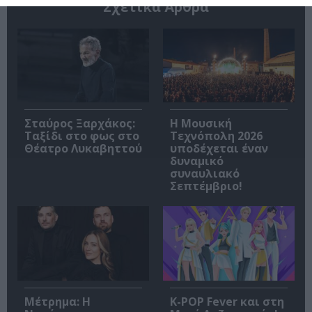
Σχετικά Άρθρα
Σταύρος Ξαρχάκος:
Η Μουσική
Ταξίδι στο φως στο
Τεχνόπολη 2026
Θέατρο Λυκαβηττού
υποδέχεται έναν
δυναμικό
συναυλιακό
Σεπτέμβριο!
Μέτρημα: Η
K-POP Fever και στη