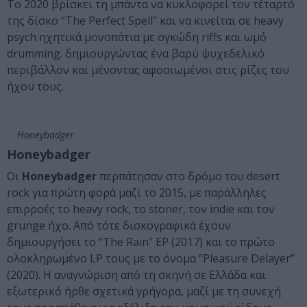
Το 2020 βρίσκει τη μπάντα να κυκλοφορεί τον τέταρτό
της δίσκο “The Perfect Spell” και να κινείται σε heavy
psych ηχητικά μονοπάτια με ογκώδη riffs και ωμό
drumming. δημιουργώντας ένα βαρύ ψυχεδελικό
περιβάλλον και μένοντας αφοσιωμένοι στις ρίζες του
ήχου τους.
Honeybadger
Honeybadger
Οι
Honeybadger
περπάτησαν στο δρόμο του desert
rock για πρώτη φορά μαζί το 2015, με παράλληλες
επιρροές το heavy rock, το stoner, τον indie και τον
grunge ήχο. Από τότε δισκογραφικά έχουν
δημιουργήσει το “The Rain” EP (2017) και το πρώτο
ολοκληρωμένο LP τους με το όνομα “Pleasure Delayer”
(2020). Η αναγνώριση από τη σκηνή σε Ελλάδα και
εξωτερικό ήρθε σχετικά γρήγορα, μαζί με τη συνεχή