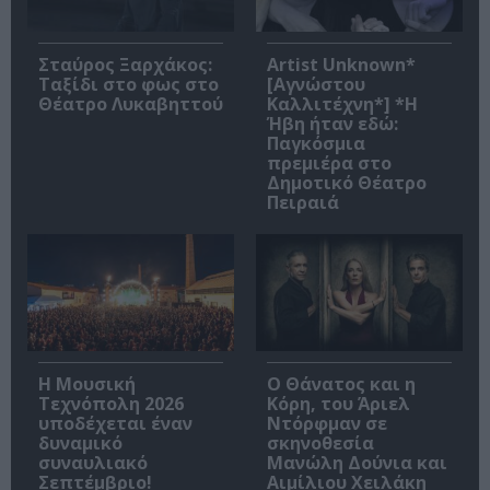
Σταύρος Ξαρχάκος:
Artist Unknown*
Ταξίδι στο φως στο
[Αγνώστου
Θέατρο Λυκαβηττού
Καλλιτέχνη*] *Η
Ήβη ήταν εδώ:
Παγκόσμια
πρεμιέρα στο
Δημοτικό Θέατρο
Πειραιά
Η Μουσική
Ο Θάνατος και η
Τεχνόπολη 2026
Κόρη, του Άριελ
υποδέχεται έναν
Ντόρφμαν σε
δυναμικό
σκηνοθεσία
συναυλιακό
Μανώλη Δούνια και
Σεπτέμβριο!
Αιμίλιου Χειλάκη