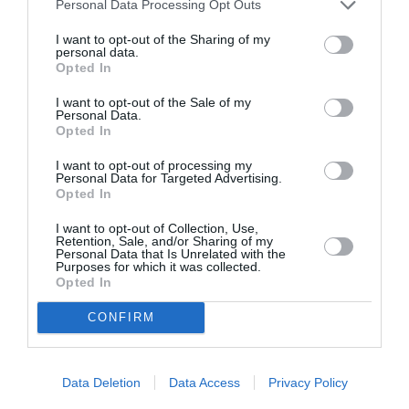
Personal Data Processing Opt Outs
Νέοι Διαγωνισμοί
❯
I want to opt-out of the Sharing of my
personal data.
Tags
Opted In
POP - ROCK - ALTERNATIVE
ΣΥΝΑΥΛΙΕΣ 2023
I want to opt-out of the Sale of my
Personal Data.
Opted In
Newsletter
I want to opt-out of processing my
Κάθε βδομάδα στο e-mail σας τα τελευταία νέα για
Personal Data for Targeted Advertising.
την Τέχνη και τον Πολιτισμό!
Opted In
I want to opt-out of Collection, Use,
Retention, Sale, and/or Sharing of my
Personal Data that Is Unrelated with the
Purposes for which it was collected.
Opted In
Ακολουθήστε το Culturenow.gr
CONFIRM
Data Deletion
Data Access
Privacy Policy