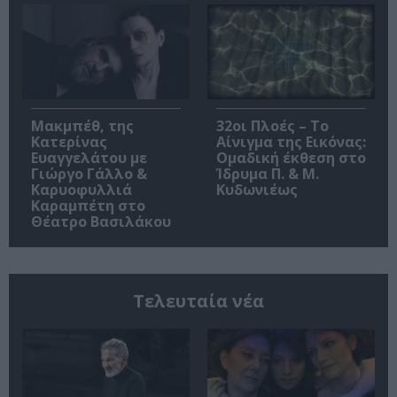
Μακμπέθ, της
32οι Πλοές – Το
Κατερίνας
Αίνιγμα της Εικόνας:
Ευαγγελάτου με
Ομαδική έκθεση στο
Γιώργο Γάλλο &
Ίδρυμα Π. & Μ.
Καρυοφυλλιά
Κυδωνιέως
Καραμπέτη στο
Θέατρο Βασιλάκου
Τελευταία νέα