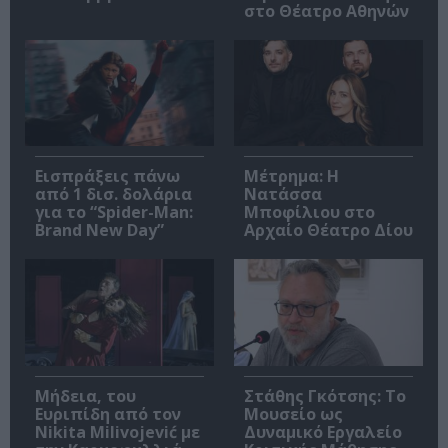
στο Θέατρο Αθηνών
Εισπράξεις πάνω
Μέτρημα: Η
από 1 δισ. δολάρια
Νατάσσα
για το “Spider-Man:
Μποφίλιου στο
Brand New Day”
Αρχαίο Θέατρο Δίου
Μήδεια, του
Στάθης Γκότσης: Το
Ευριπίδη από τον
Μουσείο ως
Nikita Milivojević με
Δυναμικό Εργαλείο