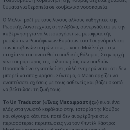
Τσερνόμπιλ, η κυβέρνηση της Κούβας δέχεται χιλιάδες
θύματα για θεραπεία σε κουβανικά νοσοκομεία.
Ο Μαλίν, μαζί με τους λίγους άλλους καθηγητές της
Ρωσικής Λογοτεχνίας στην Αβάνα, συνεργάζεται με την
κυβέρνηση για να λειτουργήσει ως μεταφραστής
μεταξύ των Ρωσόφωνων θυμάτων του Τσερνόμπιλ και
των κουβανών ιατρών τους – και ο Μαλίν έχει την
ατυχία να του ανατεθεί ο παιδικός θάλαμος. Στην αρχή
γίνεται μάρτυρας της ταλαιπωρίας των παιδιών.
Προσπαθεί να εγκαταλείψει, αλλά ενημερώνεται ότι δεν
μπορεί να αποχωρήσει. Σύντομα, ο Malin αρχίζει να
αναπτύσσει σχέσεις με τους ασθενείς και βάζει σκοπό
να βελτιώσει τη ζωή τους.
Το
Un Traductor («Ένας Μεταφραστής»)
είναι ένα
ελάχιστα γνωστό κεφάλαιο στην ιστορία της Κούβας
και σίγουρα κάτι που ποτέ δεν αναφέρθηκε στις
περισσότερες περιπτώσεις για τον Φιντέλ Κάστρο: