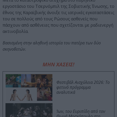
Μετά το καταστροφικό ατύχημα στο πυρηνικό
εργοστάσιο του Τσερνόμπιλ της Σοβιετικής Ένωσης, το
έθνος της Καραϊβικής άνοιξε τις ιατρικές εγκαταστάσεις
του σε πολλούς από τους Ρώσους ασθενείς που
πάσχουν από ασθένειες που σχετίζονται με ραδιενεργή
ακτινοβολία.
Βασισμένη στην αληθινή ιστορία του πατέρα των δύο
σκηνοθετών.
ΜΗΝ ΧΑΣΕΙΣ!
Φεστιβάλ Αισχύλεια 2026: Το
φετινό πρόγραμμα
αναλυτικά
Ίων, του Ευριπίδη από τον
Θωμά Μοσχόπουλο στο