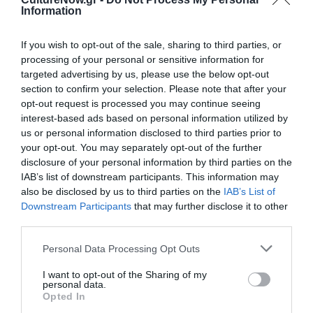
Information
Ακολουθήστε το Culturenow.gr στο
Google News
και
μάθετε πρώτοι όλες τις ειδήσεις
If you wish to opt-out of the sale, sharing to third parties, or
Δείτε όλα τα
τελευταία νέα
για την Τέχνη και τον
processing of your personal or sensitive information for
targeted advertising by us, please use the below opt-out
Πολιτισμό στο
Culturenow.gr
section to confirm your selection. Please note that after your
opt-out request is processed you may continue seeing
Νέοι Διαγωνισμοί
❯
interest-based ads based on personal information utilized by
us or personal information disclosed to third parties prior to
Tags
your opt-out. You may separately opt-out of the further
disclosure of your personal information by third parties on the
ΒΙΟΓΡΑΦΙΚΕΣ ΤΑΙΝΙΕΣ
ΔΡΑΜΑΤΙΚΗ - ΚΟΙΝΩΝΙΚΗ
IAB’s list of downstream participants. This information may
also be disclosed by us to third parties on the
IAB’s List of
ΝΕΕΣ ΤΑΙΝΙΕΣ - ΤΑΙΝΙΕΣ ΤΗΣ ΕΒΔΟΜΑΔΑΣ
ΞΕΝΕΣ ΤΑΙΝΙΕΣ
Downstream Participants
that may further disclose it to other
third parties.
Newsletter
Personal Data Processing Opt Outs
Κάθε βδομάδα στο e-mail σας τα τελευταία νέα για
την Τέχνη και τον Πολιτισμό!
I want to opt-out of the Sharing of my
personal data.
Opted In