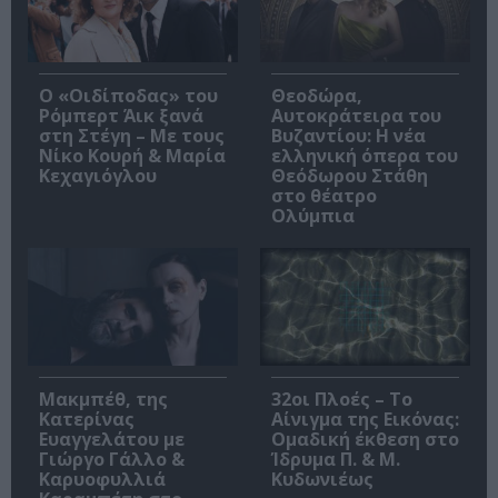
O «Οιδίποδας» του
Θεοδώρα,
Ρόμπερτ Άικ ξανά
Αυτοκράτειρα του
στη Στέγη – Με τους
Βυζαντίου: Η νέα
Νίκο Κουρή & Μαρία
ελληνική όπερα του
Κεχαγιόγλου
Θεόδωρου Στάθη
στο θέατρο
Ολύμπια
Μακμπέθ, της
32οι Πλοές – Το
Κατερίνας
Αίνιγμα της Εικόνας:
Ευαγγελάτου με
Ομαδική έκθεση στο
Γιώργο Γάλλο &
Ίδρυμα Π. & Μ.
Καρυοφυλλιά
Κυδωνιέως