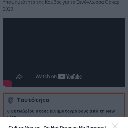
Υποψηφιότητα της Κούβας για τα Ξενόγλωσσα Όσκαρ
2020
Ταυτότητα
6 Οκτωβρίου στους κινηματογράφους από τη New
Star
CultureNow.gr -
Do Not Process My Personal