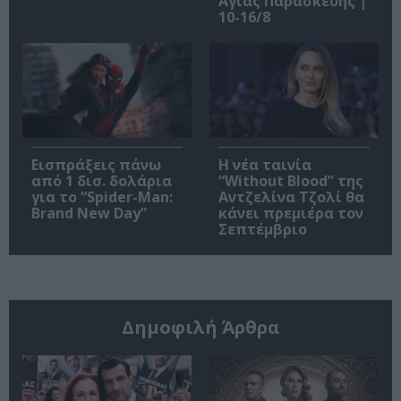
Αγίας Παρασκευής |
10-16/8
Εισπράξεις πάνω
Η νέα ταινία
από 1 δισ. δολάρια
“Without Blood” της
για το “Spider-Man:
Αντζελίνα Τζολί θα
Brand New Day”
κάνει πρεμιέρα τον
Σεπτέμβριο
Δημοφιλή Άρθρα