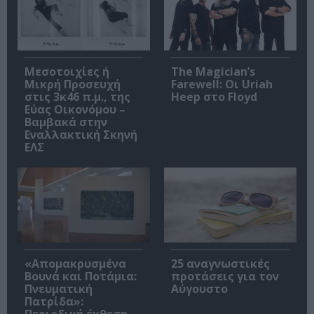
Μεσοτοιχίες ή
The Magician’s
Μικρή Προσευχή
Farewell: Οι Uriah
στις 3κ46 π.μ., της
Heep στο Floyd
Εύας Οικονόμου –
Βαμβακά στην
Εναλλακτική Σκηνή
ΕΛΣ
«Απομακρυσμένα
25 αναγνωστικές
Βουνά και Ποτάμια:
προτάσεις για τον
Πνευματική
Αύγουστο
Πατρίδα»:
Περιοδική έκθεση