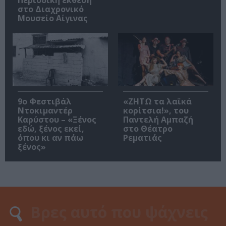
στο Διαχρονικό
Μουσείο Αίγινας
9ο Φεστιβάλ
«ΖΗΤΩ τα λαϊκά
Ντοκιμαντέρ
κορίτσια!», του
Καρύστου – «Ξένος
Παντελή Αμπαζή
εδώ, ξένος εκεί,
στο Θέατρο
όπου κι αν πάω
Ρεματιάς
ξένος»