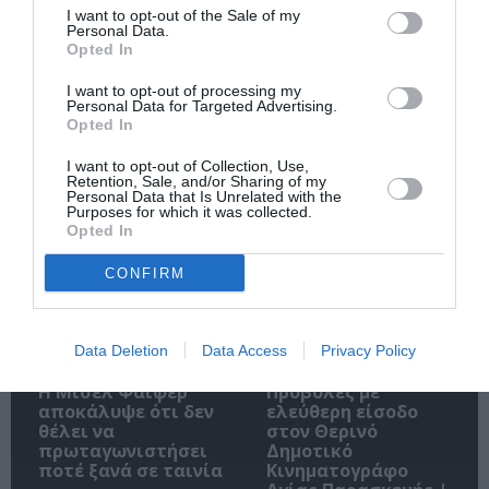
I want to opt-out of the Sale of my
Personal Data.
Opted In
Ακολουθήστε το Culturenow.gr
I want to opt-out of processing my
Personal Data for Targeted Advertising.
Opted In
I want to opt-out of Collection, Use,
Retention, Sale, and/or Sharing of my
Personal Data that Is Unrelated with the
Σχετικά Άρθρα
Purposes for which it was collected.
Opted In
CONFIRM
Data Deletion
Data Access
Privacy Policy
Η Μισέλ Φάιφερ
Προβολές με
αποκάλυψε ότι δεν
ελεύθερη είσοδο
θέλει να
στον Θερινό
πρωταγωνιστήσει
Δημοτικό
ποτέ ξανά σε ταινία
Κινηματογράφο