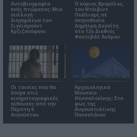
Αυτοβιογραφία
O κύριος Βρομύλος,
ενός πτώματος: Μια
του Ντέιβιντ
συλλογή
Ουάλιαμς σε
διηγημάτων του
σκηνοθεσία
Σιγκισμούντ
Δημήτρη Δεγαΐτη
Κρζιζανόφσκι
στο 12ο Διεθνές
Φεστιβάλ Άνδρου
Οι ταινίες που θα
Αρχαιολογικό
δούμε στις
Μουσείο
κινηματογραφικές
Θεσσαλονίκης: Στο
αίθουσες από την
φως της
Πέμπτη 6
Αυγουστιάτικης
Αυγούστου
Πανσελήνου