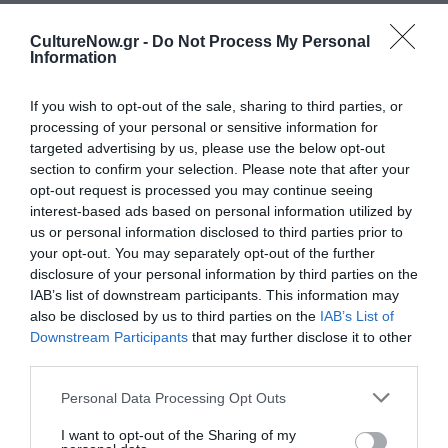
Ταυτότητα
CultureNow.gr -
Do Not Process My Personal
Information
5 Ιανουαρίου στους κινηματογράφους από τη
Feelgood
If you wish to opt-out of the sale, sharing to third parties, or
processing of your personal or sensitive information for
targeted advertising by us, please use the below opt-out
Ακολουθήστε το Culturenow.gr στο
Google News
και
section to confirm your selection. Please note that after your
μάθετε πρώτοι όλες τις ειδήσεις
opt-out request is processed you may continue seeing
interest-based ads based on personal information utilized by
Δείτε όλα τα
τελευταία νέα
για την Τέχνη και τον
us or personal information disclosed to third parties prior to
Πολιτισμό στο
Culturenow.gr
your opt-out. You may separately opt-out of the further
disclosure of your personal information by third parties on the
IAB’s list of downstream participants. This information may
Νέοι Διαγωνισμοί
❯
also be disclosed by us to third parties on the
IAB’s List of
Downstream Participants
that may further disclose it to other
Tags
third parties.
ΔΡΑΜΑΤΙΚΗ - ΚΟΙΝΩΝΙΚΗ
ΚΩΜΩΔΙΑ - ΚΟΜΕΝΤΙ
Personal Data Processing Opt Outs
ΝΕΕΣ ΤΑΙΝΙΕΣ - ΤΑΙΝΙΕΣ ΤΗΣ ΕΒΔΟΜΑΔΑΣ
ΞΕΝΕΣ ΤΑΙΝΙΕΣ
I want to opt-out of the Sharing of my