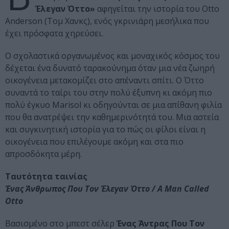
Έλεγαν Όττο»
αφηγείται την ιστορία του Otto
Anderson (Τομ Χανκς), ενός γκρινιάρη μεσήλικα που
έχει πρόσφατα χηρεύσει.
Ο σχολαστικά οργανωμένος και μοναχικός κόσμος του
δέχεται ένα δυνατό ταρακούνημα όταν μια νέα ζωηρή
οικογένεια μετακομίζει στο απέναντι σπίτι. Ο Όττο
συναντά το ταίρι του στην πολύ έξυπνη κι ακόμη πιο
πολύ έγκυο Marisol κι οδηγούνται σε μια απίθανη φιλία
που θα ανατρέψει την καθημερινότητά του. Μια αστεία
και συγκινητική ιστορία για το πώς οι φίλοι είναι η
οικογένεια που επιλέγουμε ακόμη και στα πιο
απροσδόκητα μέρη.
Ταυτότητα ταινίας
Ένας Άνθρωπος Που Τον Έλεγαν Όττο / A Man Called
Otto
Βασισμένο στο μπεστ σέλερ
Ένας Άντρας Που Τον