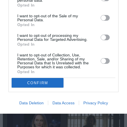
personal data.
ΞΕΝΟΙ ΣΥΓΓΡΑΦΕΙΣ
Opted In
I want to opt-out of the Sale of my
Newsletter
Personal Data.
Opted In
Κάθε βδομάδα στο e-mail σας τα τελευταία νέα για
την Τέχνη και τον Πολιτισμό!
I want to opt-out of processing my
Personal Data for Targeted Advertising.
Opted In
I want to opt-out of Collection, Use,
Retention, Sale, and/or Sharing of my
Personal Data that Is Unrelated with the
Purposes for which it was collected.
Ακολουθήστε το Culturenow.gr
Opted In
CONFIRM
Σχετικά Άρθρα
Data Deletion
Data Access
Privacy Policy