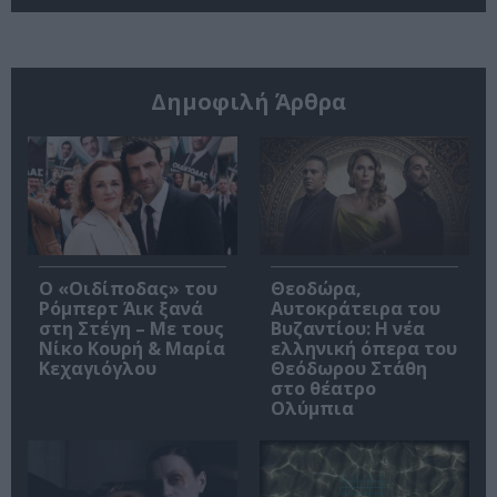
Δημοφιλή Άρθρα
O «Οιδίποδας» του
Θεοδώρα,
Ρόμπερτ Άικ ξανά
Αυτοκράτειρα του
στη Στέγη – Με τους
Βυζαντίου: Η νέα
Νίκο Κουρή & Μαρία
ελληνική όπερα του
Κεχαγιόγλου
Θεόδωρου Στάθη
στο θέατρο
Ολύμπια