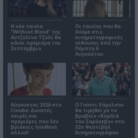
Η νέα ταινία
Οι ταινίες που θα
“Without Blood” της
δούμε στις
Αντζελίνα Τζολί θα
κινηματογραφικές
κάνει πρεμιέρα τον
αίθουσες από την
Σεπτέμβριο
Πέμπτη 6
Αυγούστου
Αύγουστος 2026 στο
Ο Γούντι Χάρελσον
Cinobo: Δυνατές
θα τιμηθεί με το
σειρές και
βραβείο «Καρδιά
πρεμιέρες που δεν
του Σαράγεβο» στο
βρίσκεις πουθενά
32ο Φεστιβάλ
αλλού!
Κινηματογράφου