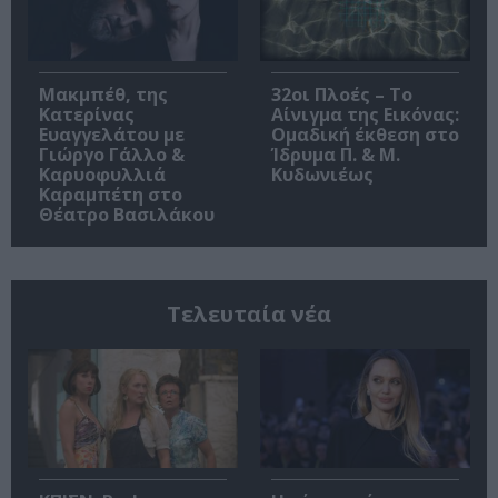
Μακμπέθ, της
32οι Πλοές – Το
Κατερίνας
Αίνιγμα της Εικόνας:
Ευαγγελάτου με
Ομαδική έκθεση στο
Γιώργο Γάλλο &
Ίδρυμα Π. & Μ.
Καρυοφυλλιά
Κυδωνιέως
Καραμπέτη στο
Θέατρο Βασιλάκου
Τελευταία νέα