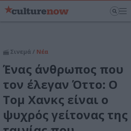
Σινεμά /
Νέα
Ένας άνθρωπος που
τον έλεγαν Όττο: Ο
Τομ Χανκς είναι ο
ψυχρός γείτονας της
ταινίας που