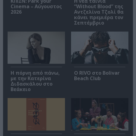
ΚΠΙΣΝ: Park your
Η νέα ταινία
Cinema – Αύγουστος
“Without Blood” της
2026
Αντζελίνα Τζολί θα
κάνει πρεμιέρα τον
Σεπτέμβριο
Η πόρνη από πάνω,
Ο RIVO στο Bolivar
με την Κατερίνα
Beach Club
Διδασκάλου στο
Βεάκειο