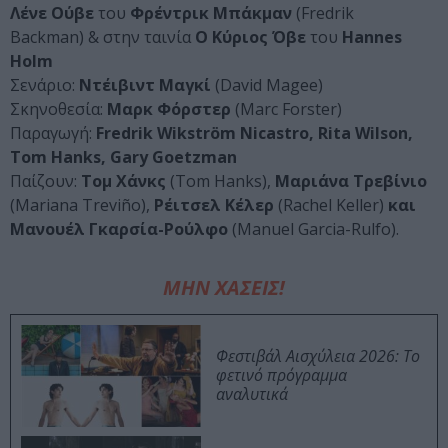
Λένε Ούβε
του
Φρέντρικ Μπάκμαν
(Fredrik
Backman) & στην ταινία
Ο Κύριος Όβε
του
Hannes
Holm
Σενάριο:
Ντέιβιντ Μαγκί
(David Magee)
Σκηνοθεσία:
Μαρκ Φόρστερ
(Marc Forster)
Παραγωγή:
Fredrik Wikström Nicastro, Rita Wilson,
Tom Hanks, Gary Goetzman
Παίζουν:
Τομ Χάνκς
(Tom Hanks),
Μαριάνα Τρεβίνιο
(Mariana Treviño),
Ρέιτσελ Κέλερ
(Rachel Keller)
και
Μανουέλ Γκαρσία-Ρούλφο
(Manuel Garcia-Rulfo).
ΜΗΝ ΧΑΣΕΙΣ!
Φεστιβάλ Αισχύλεια 2026: Το
φετινό πρόγραμμα
αναλυτικά