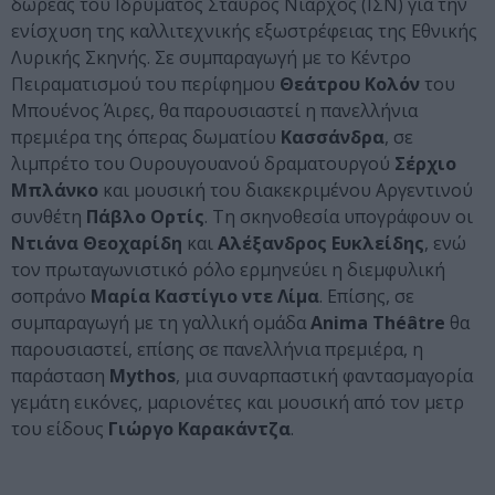
δωρεάς του Ιδρύματος Σταύρος Νιάρχος (ΙΣΝ) για την
ενίσχυση της καλλιτεχνικής εξωστρέφειας της Εθνικής
Λυρικής Σκηνής. Σε συμπαραγωγή με το Κέντρο
Πειραματισμού του περίφημου
Θεάτρου Κολόν
του
Μπουένος Άιρες, θα παρουσιαστεί η πανελλήνια
πρεμιέρα της όπερας δωματίου
Κασσάνδρα
, σε
λιμπρέτο του Ουρουγουανού δραματουργού
Σέρχιο
Μπλάνκο
και μουσική του διακεκριμένου Αργεντινού
συνθέτη
Πάβλο Ορτίς
. Τη σκηνοθεσία υπογράφουν οι
Ντιάνα Θεοχαρίδη
και
Αλέξανδρος Ευκλείδης
, ενώ
τον πρωταγωνιστικό ρόλο ερμηνεύει η διεμφυλική
σοπράνο
Μαρία Καστίγιο ντε Λίμα
. Επίσης, σε
συμπαραγωγή με τη γαλλική ομάδα
Anima Théâtre
θα
παρουσιαστεί, επίσης σε πανελλήνια πρεμιέρα, η
παράσταση
Mythos
, μια συναρπαστική φαντασμαγορία
γεμάτη εικόνες, μαριονέτες και μουσική από τον μετρ
του είδους
Γιώργο Καρακάντζα
.