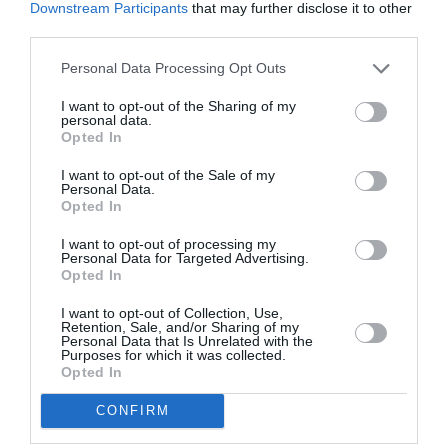
Downstream Participants
that may further disclose it to other
Τσενγκ
και ο καταξιωμένος Ολλανδός πιανίστας
Ραλφ
third parties.
βαν Ράατ
παρουσιάζουν μια μοναδική συναυλία-
αφιέρωμα στα εκατό χρόνια από τη γέννηση του
Πιερ
Personal Data Processing Opt Outs
Μπουλέζ
.
I want to opt-out of the Sharing of my
personal data.
Opted In
Φεστιβάλ Μπαρόκ Μουσικής, Δήμος Γκουνταρούλης | photo
credit: Γ. Καλκανίδης
I want to opt-out of the Sale of my
Personal Data.
Τέλος, το πρόγραμμα εμπλουτίζεται με δύο μοναδικά
Opted In
φεστιβάλ που έχουν κερδίσει το μουσικόφιλο κοινό:
I want to opt-out of processing my
Το
Φεστιβάλ Μπαρόκ Μουσικής
, σε καλλιτεχνική
Personal Data for Targeted Advertising.
Opted In
επιμέλεια
Δήμου Γκουνταρούλη
, ανανεώνει το
ραντεβού του με το αθηναϊκό κοινό στην Εναλλακτική
I want to opt-out of Collection, Use,
Σκηνή ΕΛΣ και την ιστορική αίθουσα του Φιλολογικού
Retention, Sale, and/or Sharing of my
Personal Data that Is Unrelated with the
Συλλόγου Παρνασσός παρουσιάζοντας τέσσερις
Purposes for which it was collected.
ξεχωριστές συναυλίες υπό τον τίτλο
Η εποχή των
Opted In
πειραμάτων
. Το δεύτερο
Φεστιβάλ Κρουστών
της
CONFIRM
Εναλλακτικής Σκηνής της ΕΛΣ, σε καλλιτεχνική
επιμέλεια
Μαρίνου Τρανουδάκη
, επιστρέφει το