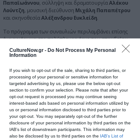
Παπαϊωάννου
, σύλληψη και δραματουργία
Αλέκου
Λούντζη
, μουσική διεύθυνση
Μιχάλη Παπαπέτρου
και σκηνοθεσία
Αλέξανδρου Ευκλείδη
.
Το πρόγραμμα των συναυλιών περιλαμβάνει επίσης
ένα αφιέρωμα στο πολύπλευρο έργο του σπουδαίου
συνθέτη
Γιάννη Κωνσταντινίδη / Κώστα Γιαννίδη
με
CultureNow.gr -
Do Not Process My Personal
αφορμή τα σαράντα χρόνια από τον θάνατό του μέσα
Information
από τέσσερα συναυλιακά προγράμματα που
επιμελήθηκε ο
Λάμπρος Λιάβας
, ένα μουσικό
If you wish to opt-out of the sale, sharing to third parties, or
πορτρέτο του πρωτοποριακού Αφροαμερικανού
processing of your personal or sensitive information for
συνθέτη
Τζούλιους Ήστμαν
από το πιανιστικό ντούο
targeted advertising by us, please use the below opt-out
section to confirm your selection. Please note that after your
P42
(Piano for two) των
Μπεάτας Πίντσετιτς
και
opt-out request is processed you may continue seeing
Χρήστου Σακελλαρίδη
και το ρεσιτάλ
My Bloody
interest-based ads based on personal information utilized by
Valentine
της ταλαντούχας υψιφώνου
Αφροδίτης
us or personal information disclosed to third parties prior to
Πατουλίδου
, αφιερωμένο σε όλες τις μοναχικές ψυχές
your opt-out. You may separately opt-out of the further
που κάθε χρόνο αναγκάζονται να υπομείνουν την
disclosure of your personal information by third parties on the
ευθυμία της Ημέρας του Αγίου Βαλεντίνου. Επίσης, η
IAB’s list of downstream participants. This information may
βραβευμένη με Γκράμμυ και Έμμυ πιανίστρια
Γκλόρια
also be disclosed by us to third parties on the
IAB’s List of