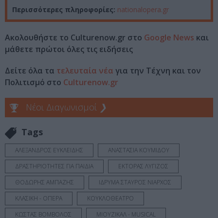
Περισσότερες πληροφορίες:
nationalopera.gr
Ακολουθήστε το Culturenow.gr στο
Google News
και
μάθετε πρώτοι όλες τις ειδήσεις
Δείτε όλα τα
τελευταία νέα
για την Τέχνη και τον
Πολιτισμό στο
Culturenow.gr
Νέοι Διαγωνισμοί
❯
Tags
ΑΛΕΞΑΝΔΡΟΣ ΕΥΚΛΕΙΔΗΣ
ΑΝΑΣΤΑΣΙΑ ΚΟΥΜΙΔΟΥ
ΔΡΑΣΤΗΡΙΟΤΗΤΕΣ ΓΙΑ ΠΑΙΔΙΑ
ΕΚΤΟΡΑΣ ΛΥΓΙΖΟΣ
ΘΟΔΩΡΗΣ ΑΜΠΑΖΗΣ
ΙΔΡΥΜΑ ΣΤΑΥΡΟΣ ΝΙΑΡΧΟΣ
ΚΛΑΣΙΚΗ - ΟΠΕΡΑ
ΚΟΥΚΛΟΘΕΑΤΡΟ
ΚΩΣΤΑΣ ΒΟΜΒΟΛΟΣ
ΜΙΟΥΖΙΚΑΛ - MUSICAL