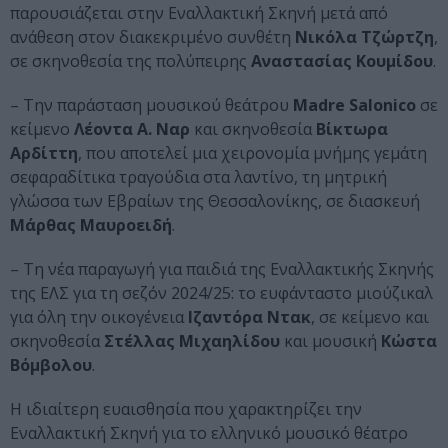
παρουσιάζεται στην Εναλλακτική Σκηνή μετά από
ανάθεση στον διακεκριμένο συνθέτη
Νικόλα Τζώρτζη
,
σε σκηνοθεσία της πολύπειρης
Αναστασίας Κουμίδου
.
– Την παράσταση μουσικού θεάτρου
Madre Salonico
σε
κείμενο
Λέοντα A. Ναρ
και σκηνοθεσία
Βίκτωρα
Αρδίττη
, που αποτελεί μια χειρονομία μνήμης γεμάτη
σεφαραδίτικα τραγούδια στα λαντίνο, τη μητρική
γλώσσα των Εβραίων της Θεσσαλονίκης, σε διασκευή
Μάρθας Μαυροειδή
.
– Τη νέα παραγωγή για παιδιά της Εναλλακτικής Σκηνής
της ΕΛΣ για τη σεζόν 2024/25: το ευφάνταστο μιούζικαλ
για όλη την οικογένεια
Ιζαντόρα Ντακ
, σε κείμενο και
σκηνοθεσία
Στέλλας Μιχαηλίδου
και μουσική
Κώστα
Βόμβολου
.
Η ιδιαίτερη ευαισθησία που χαρακτηρίζει την
Εναλλακτική Σκηνή για το ελληνικό μουσικό θέατρο