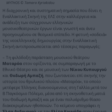
MYTHOS © Tamara Kyriakidou
Η διαχρονική και συστηματική σημασία που δίνει η
Εναλλακτική Σκηνή της ΕΛΣ στην καλλιέργεια και
ανάδειξη των σύγχρονων ελληνικών
μουσικοθεατρικών έργων είναι γνωστή και άνευ
προηγουμένου σε θεσμικό επίπεδο. Η φετινή «σοδειά»
της νεοελληνικής δημιουργίας στην Εναλλακτική
Σκηνή αντιπροσωπεύεται από τέσσερις παραγωγές:
– Τη φιλόδοξη παράσταση μουσικού θεάτρου
Ματαρόα
στον ορίζοντα, σε συμπαραγωγή με το
Εθνικό Θέατρο και σε μουσική των
Νίκου Κυπουργού
και
Θοδωρή Αμπαζή
, που ζωντανεύει επί σκηνής την
ιστορία του θρυλικού πλοίου «Ματαρόα», το οποίο
μετέφερε Έλληνες διανοούμενους στη Γαλλία μετά τον
Β΄ Παγκόσμιο Πόλεμο, μέσα από τη σκηνοθετική ματιά
του Θοδωρή Αμπαζή και με έναν πολυάριθμο θίασο
διακεκριμένων ηθοποιών. Το κείμενο υπογράφει η
Έλσα Ανδριανού
, με την
Ελίτα Κουνάδη
στην έρευνα