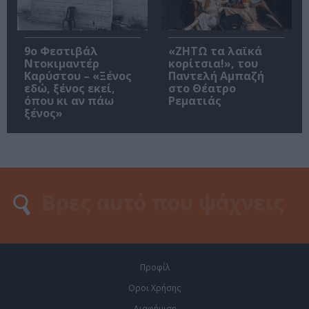
9ο Φεστιβάλ
«ΖΗΤΩ τα λαϊκά
Ντοκιμαντέρ
κορίτσια!», του
Καρύστου – «Ξένος
Παντελή Αμπαζή
εδώ, ξένος εκεί,
στο Θέατρο
όπου κι αν πάω
Ρεματιάς
ξένος»
Προφίλ
Οροι Χρήσης
Διαφήμιση