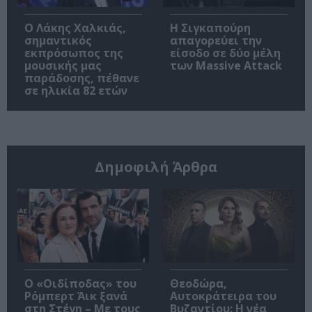
Ο Λάκης Χαλκιάς,
Η Σιγκαπούρη
σημαντικός
απαγορεύει την
εκπρόσωπος της
είσοδο σε δύο μέλη
μουσικής μας
των Massive Attack
παράδοσης, πέθανε
σε ηλικία 82 ετών
Δημοφιλή Άρθρα
O «Οιδίποδας» του
Θεοδώρα,
Ρόμπερτ Άικ ξανά
Αυτοκράτειρα του
στη Στέγη – Με τους
Βυζαντίου: Η νέα