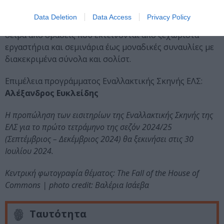
καλοκαίρι του 2025 για να παρασύρει το κοινό σε μια
Data Deletion
Data Access
Privacy Policy
μεγάλη, πολύχρωμη και ξέφρενη γιορτή μέσα από μια
σειρά από δράσεις που εκτείνονται από ξεχωριστά
εργαστήρια και σεμινάρια έως μοναδικές συναυλίες με
διακεκριμένα σύνολα και σολίστ.
Επιμέλεια προγράμματος Εναλλακτικής Σκηνής ΕΛΣ:
Αλέξανδρος Ευκλείδης
H προπώληση των εισιτηρίων της Εναλλακτικής Σκηνής της
ΕΛΣ για το πρώτο τετράμηνο της σεζόν 2024/25
(Σεπτέμβριος – Δεκέμβριος 2024) θα ξεκινήσει στις 30
Ιουλίου 2024.
Κεντρική φωτογραφία θέματος: The Fall of the House of
Commons | photo credit: Βαλέρια Ισάεβα
Ταυτότητα