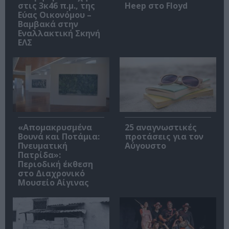
στις 3κ46 π.μ., της
Heep στο Floyd
Εύας Οικονόμου –
Βαμβακά στην
Εναλλακτική Σκηνή
ΕΛΣ
«Απομακρυσμένα
25 αναγνωστικές
Βουνά και Ποτάμια:
προτάσεις για τον
Πνευματική
Αύγουστο
Πατρίδα»:
Περιοδική έκθεση
στο Διαχρονικό
Μουσείο Αίγινας