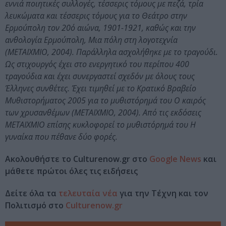
εννιά ποιητικές συλλογές, τέσσερις τόμους με πεζά, τρία
λευκώματα και τέσσερις τόμους για το Θεάτρο στην
Ερμούπολη τον 20ό αιώνα, 1901-1921, καθώς και την
ανθολογία Ερμούπολη, Μια πόλη στη λογοτεχνία
(ΜΕΤΑΙΧΜΙΟ, 2004).
Παράλληλα ασχολήθηκε με το τραγούδι.
Ως στιχουργός έχει στο ενεργητικό του περίπου 400
τραγούδια και έχει συνεργαστεί σχεδόν με όλους τους
Έλληνες συνθέτες.
Έχει τιμηθεί με το Κρατικό Βραβείο
Μυθιστορήματος 2005 για το μυθιστόρημά του O καιρός
των χρυσανθέμων (METAIXMIO, 2004). Από τις εκδόσεις
ΜΕΤΑΙΧΜΙΟ επίσης κυκλοφορεί το μυθιστόρημά του Η
γυναίκα που πέθανε δύο φορές.
Ακολουθήστε το Culturenow.gr στο
Google News
και
μάθετε πρώτοι όλες τις ειδήσεις
Δείτε όλα τα
τελευταία νέα
για την Τέχνη και τον
Πολιτισμό στο
Culturenow.gr