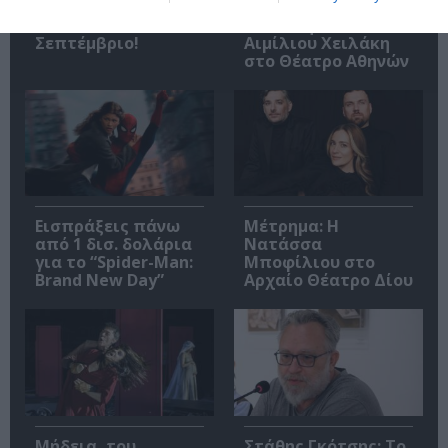
δυναμικό
σκηνοθεσία
συναυλιακό
Μανώλη Δούνια και
Σεπτέμβριο!
Αιμίλιου Χειλάκη
στο Θέατρο Αθηνών
Εισπράξεις πάνω
Μέτρημα: Η
από 1 δισ. δολάρια
Νατάσσα
για το “Spider-Man:
Μποφίλιου στο
Brand New Day”
Αρχαίο Θέατρο Δίου
Μήδεια, του
Στάθης Γκότσης: Το