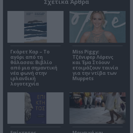
Σχετικά Άρθρα
Γκάρετ Καρ – Το
Miss Piggy:
αγόρι από τη
Τζένιφερ Λόρενς
θάλασσα: Βιβλίο
και Έμα Στόουν
από μια σημαντική
ετοιμάζουν ταινία
νέα φωνή στην
για την ντίβα των
ιρλανδική
Muppets
λογοτεχνία
Επίκτητος –
Μουσική και