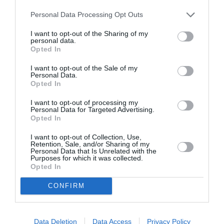
Personal Data Processing Opt Outs
I want to opt-out of the Sharing of my
personal data.
Opted In
Σταύρος Ξαρχάκος:
Artist Unknown*
Ταξίδι στο φως στο
[Αγνώστου
I want to opt-out of the Sale of my
Θέατρο Λυκαβηττού
Καλλιτέχνη*] *Η
Personal Data.
Ήβη ήταν εδώ:
Opted In
Παγκόσμια
πρεμιέρα στο
I want to opt-out of processing my
Δημοτικό Θέατρο
Personal Data for Targeted Advertising.
Πειραιά
Opted In
I want to opt-out of Collection, Use,
Retention, Sale, and/or Sharing of my
Personal Data that Is Unrelated with the
Purposes for which it was collected.
Opted In
CONFIRM
Η Μουσική
Ο Θάνατος και η
Τεχνόπολη 2026
Κόρη, του Άριελ
υποδέχεται έναν
Ντόρφμαν σε
Data Deletion
Data Access
Privacy Policy