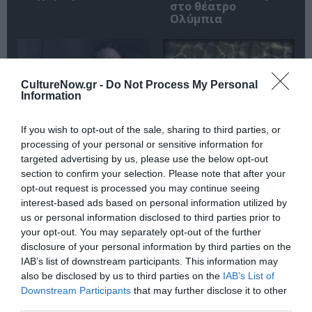
στο θέατρο
Ολύμπια
CultureNow.gr -
Do Not Process My Personal
Information
If you wish to opt-out of the sale, sharing to third parties, or
Μακμπέθ, της
32οι Πλοές – Το
processing of your personal or sensitive information for
Κατερίνας
Αίνιγμα της Εικόνας:
Ευαγγελάτου με
Ομαδική έκθεση στο
targeted advertising by us, please use the below opt-out
Γιώργο Γάλλο &
Ίδρυμα Π. & Μ.
section to confirm your selection. Please note that after your
Καρυοφυλλιά
Κυδωνιέως
opt-out request is processed you may continue seeing
Καραμπέτη στο
interest-based ads based on personal information utilized by
Θέατρο Βασιλάκου
us or personal information disclosed to third parties prior to
your opt-out. You may separately opt-out of the further
disclosure of your personal information by third parties on the
IAB’s list of downstream participants. This information may
Τελευταία νέα
also be disclosed by us to third parties on the
IAB’s List of
Downstream Participants
that may further disclose it to other
third parties.