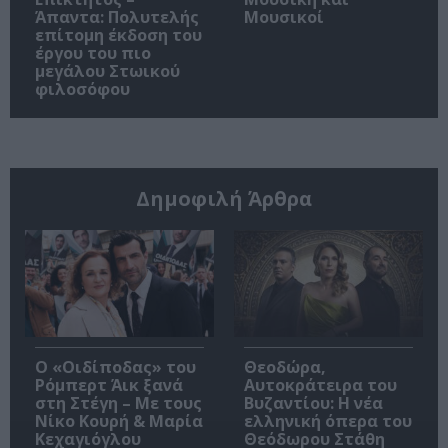
Άπαντα: Πολυτελής
Μουσικοί
επίτομη έκδοση του
έργου του πιο
μεγάλου Στωικού
φιλοσόφου
Δημοφιλή Άρθρα
O «Οιδίποδας» του
Θεοδώρα,
Ρόμπερτ Άικ ξανά
Αυτοκράτειρα του
στη Στέγη – Με τους
Βυζαντίου: Η νέα
Νίκο Κουρή & Μαρία
ελληνική όπερα του
Κεχαγιόγλου
Θεόδωρου Στάθη