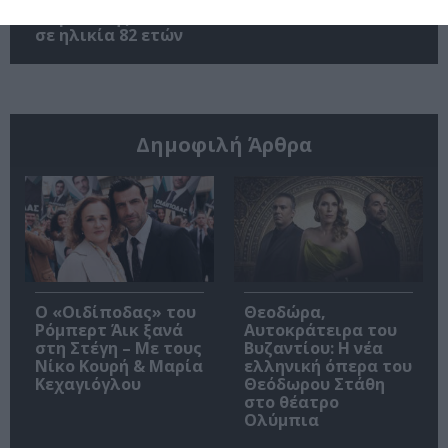
παράδοσης, πέθανε
σε ηλικία 82 ετών
Δημοφιλή Άρθρα
O «Οιδίποδας» του
Θεοδώρα,
Ρόμπερτ Άικ ξανά
Αυτοκράτειρα του
στη Στέγη – Με τους
Βυζαντίου: Η νέα
Νίκο Κουρή & Μαρία
ελληνική όπερα του
Κεχαγιόγλου
Θεόδωρου Στάθη
στο θέατρο
Ολύμπια