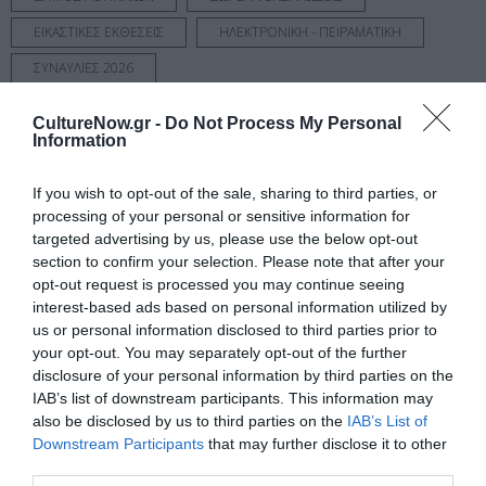
ΕΙΚΑΣΤΙΚΕΣ ΕΚΘΕΣΕΙΣ
ΗΛΕΚΤΡΟΝΙΚΗ - ΠΕΙΡΑΜΑΤΙΚΗ
ΣΥΝΑΥΛΙΕΣ 2026
CultureNow.gr -
Do Not Process My Personal
Newsletter
Information
Κάθε βδομάδα στο e-mail σας τα τελευταία νέα για
την Τέχνη και τον Πολιτισμό!
If you wish to opt-out of the sale, sharing to third parties, or
processing of your personal or sensitive information for
targeted advertising by us, please use the below opt-out
section to confirm your selection. Please note that after your
opt-out request is processed you may continue seeing
interest-based ads based on personal information utilized by
Ακολουθήστε το Culturenow.gr
us or personal information disclosed to third parties prior to
your opt-out. You may separately opt-out of the further
disclosure of your personal information by third parties on the
IAB’s list of downstream participants. This information may
also be disclosed by us to third parties on the
IAB’s List of
Downstream Participants
that may further disclose it to other
Σχετικά Άρθρα
third parties.