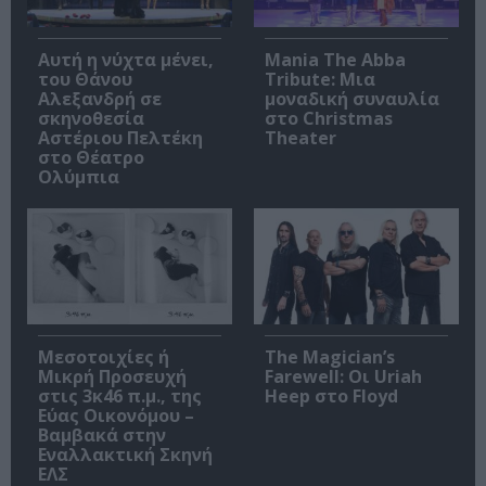
Αυτή η νύχτα μένει,
Mania The Abba
του Θάνου
Tribute: Μια
Αλεξανδρή σε
μοναδική συναυλία
σκηνοθεσία
στο Christmas
Αστέριου Πελτέκη
Theater
στο Θέατρο
Ολύμπια
Μεσοτοιχίες ή
The Magician’s
Μικρή Προσευχή
Farewell: Οι Uriah
στις 3κ46 π.μ., της
Heep στο Floyd
Εύας Οικονόμου –
Βαμβακά στην
Εναλλακτική Σκηνή
ΕΛΣ