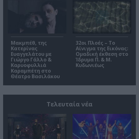
Μακμπέθ, της
32οι Πλοές – Το
Κατερίνας
Αίνιγμα της Εικόνας:
Ευαγγελάτου με
Ομαδική έκθεση στο
Γιώργο Γάλλο &
Ίδρυμα Π. & Μ.
Καρυοφυλλιά
Κυδωνιέως
Καραμπέτη στο
Θέατρο Βασιλάκου
Τελευταία νέα