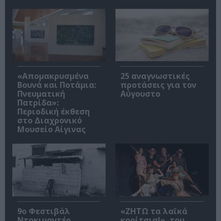
«Απομακρυσμένα
25 αναγνωστικές
Βουνά και Ποτάμια:
προτάσεις για τον
Πνευματική
Αύγουστο
Πατρίδα»:
Περιοδική έκθεση
στο Διαχρονικό
Μουσείο Αίγινας
9ο Φεστιβάλ
«ΖΗΤΩ τα λαϊκά
Ντοκιμαντέρ
κορίτσια!», του