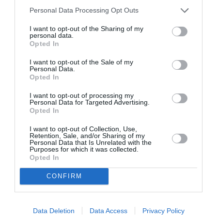
Personal Data Processing Opt Outs
I want to opt-out of the Sharing of my
personal data.
Opted In
I want to opt-out of the Sale of my
Εθνική Λυρική
Αρχαιολογικό
Personal Data.
Σκηνή: Ανακοίνωση
Μουσείο
Opted In
ακρόασης για την
Θεσσαλονίκης: Στο
κάλυψη θέσης
φως της
I want to opt-out of processing my
μουσικού στα
Αυγουστιάτικης
Personal Data for Targeted Advertising.
Βιολοντσέλα
Πανσελήνου
Opted In
I want to opt-out of Collection, Use,
Retention, Sale, and/or Sharing of my
Personal Data that Is Unrelated with the
Purposes for which it was collected.
Opted In
CONFIRM
Ο Λάκης Χαλκιάς,
Η Σιγκαπούρη
σημαντικός
απαγορεύει την
εκπρόσωπος της
είσοδο σε δύο μέλη
Data Deletion
Data Access
Privacy Policy
μουσικής μας
των Massive Attack