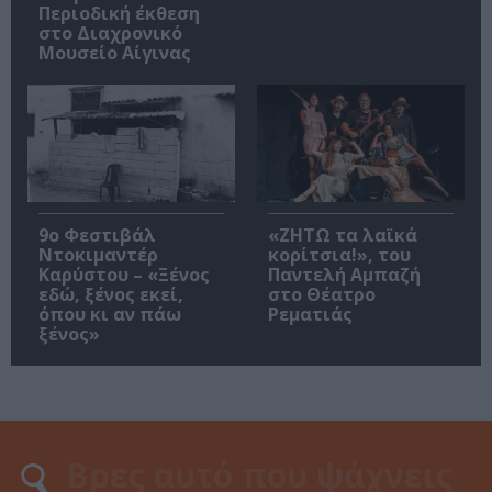
Περιοδική έκθεση
στο Διαχρονικό
Μουσείο Αίγινας
9ο Φεστιβάλ
«ΖΗΤΩ τα λαϊκά
Ντοκιμαντέρ
κορίτσια!», του
Καρύστου – «Ξένος
Παντελή Αμπαζή
εδώ, ξένος εκεί,
στο Θέατρο
όπου κι αν πάω
Ρεματιάς
ξένος»