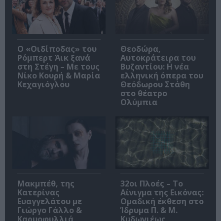
O «Οιδίποδας» του
Θεοδώρα,
Ρόμπερτ Άικ ξανά
Αυτοκράτειρα του
στη Στέγη – Με τους
Βυζαντίου: Η νέα
Νίκο Κουρή & Μαρία
ελληνική όπερα του
Κεχαγιόγλου
Θεόδωρου Στάθη
στο θέατρο
Ολύμπια
Μακμπέθ, της
32οι Πλοές – Το
Κατερίνας
Αίνιγμα της Εικόνας:
Ευαγγελάτου με
Ομαδική έκθεση στο
Γιώργο Γάλλο &
Ίδρυμα Π. & Μ.
Καρυοφυλλιά
Κυδωνιέως