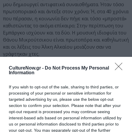
μου δημιουργεί αντιφατικά συναισθήματα. Ήταν τόσο
πρωτοποριακό και άντεξε στον χρόνο; Ή, στα 40 χρόνια
που πέρασαν, η κοινωνία δεν πήγε και τόσο «μπροστά»
καθιστώντας το ακόμα επίκαιρο; Στην περίπτωση του
Εμπάργκο ισχύουν και τα δύο. Η μουσική ιδιοφυΐα του
Θάνου Μικρούτσικου είναι πρωτοπόρα και καθηλωτική
και οι λέξεις του Άλκη Αλκαίου μοιάζουν σαν να
γράφτηκαν χτες.
Χρήστος Θηβαίος
CultureNow.gr -
Do Not Process My Personal
Information
Το καλοκαίρι του 2000 μου τηλεφώνησε ο Θάνος για να
διαλέξουμε τραγούδια του για δύο συναυλίες στο
If you wish to opt-out of the sale, sharing to third parties, or
processing of your personal or sensitive information for
Μέγαρο Μουσικής. Mέχρι το Νοέμβριο βυθιζόμουνα
targeted advertising by us, please use the below opt-out
όλο και πιο βαθιά στο έργο του. O Θάνος δε θέλει
section to confirm your selection. Please note that after your
ερμηνευτές, θέλει δύτες. Για 13 τραγούδια μελετούσα
opt-out request is processed you may continue seeing
αδιάκοπα 97. […] Ανάμεσα σ’ αυτά τα έργα ήταν και το
interest-based ads based on personal information utilized by
«Εμπάργκο». Το ορυχείο αυτού του έργου με μαγνήτισε
us or personal information disclosed to third parties prior to
ανεπανόρθωτα.
your opt-out. You may separately opt-out of the further