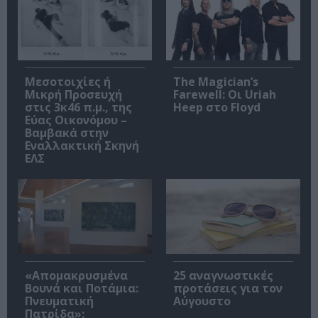
Μεσοτοιχίες ή
The Magician’s
Μικρή Προσευχή
Farewell: Οι Uriah
στις 3κ46 π.μ., της
Heep στο Floyd
Εύας Οικονόμου –
Βαμβακά στην
Εναλλακτική Σκηνή
ΕΛΣ
«Απομακρυσμένα
25 αναγνωστικές
Βουνά και Ποτάμια:
προτάσεις για τον
Πνευματική
Αύγουστο
Πατρίδα»: