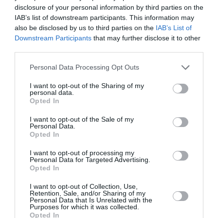
disclosure of your personal information by third parties on the
Ακολουθήστε το Culturenow.gr στο
Google News
και
IAB’s list of downstream participants. This information may
μάθετε πρώτοι όλες τις ειδήσεις
also be disclosed by us to third parties on the
IAB’s List of
Downstream Participants
that may further disclose it to other
third parties.
Δείτε όλα τα
τελευταία νέα
για την Τέχνη και τον
Πολιτισμό στο
Culturenow.gr
Personal Data Processing Opt Outs
Νέοι Διαγωνισμοί
❯
I want to opt-out of the Sharing of my
personal data.
Opted In
Tags
I want to opt-out of the Sale of my
Personal Data.
ΑΛΚΗΣ ΑΛΚΑΙΟΣ
ΕΝΤΕΧΝΟ - ΛΑΪΚΟ - ΠΑΡΑΔΟΣΙΑΚΗ
Opted In
ΘΑΝΟΣ ΜΙΚΡΟΥΤΣΙΚΟΣ
ΜΙΛΤΟΣ ΠΑΣΧΑΛΙΔΗΣ
I want to opt-out of processing my
Personal Data for Targeted Advertising.
ΝΕΑ ΑΛΜΠΟΥΜ
ΧΡΗΣΤΟΣ ΘΗΒΑΙΟΣ
Opted In
I want to opt-out of Collection, Use,
Newsletter
Retention, Sale, and/or Sharing of my
Personal Data that Is Unrelated with the
Κάθε βδομάδα στο e-mail σας τα τελευταία νέα για
Purposes for which it was collected.
την Τέχνη και τον Πολιτισμό!
Opted In