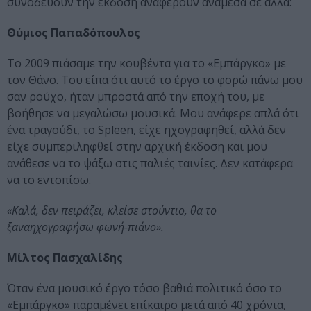
συνοδεύουν την έκδοση αναφέρουν ανάμεσα σε άλλα:
Θύμιος Παπαδόπουλος
Το 2009 πιάσαμε την κουβέντα για το «Εμπάργκο» με
τον Θάνο. Του είπα ότι αυτό το έργο το φορώ πάνω μου
σαν ρούχο, ήταν μπροστά από την εποχή του, με
βοήθησε να μεγαλώσω μουσικά. Μου ανάφερε απλά ότι
ένα τραγούδι, το Spleen, είχε ηχογραφηθεί, αλλά δεν
είχε συμπεριληφθεί στην αρχική έκδοση και μου
ανάθεσε να το ψάξω στις παλιές ταινίες. Δεν κατάφερα
να το εντοπίσω.
«Καλά, δεν πειράζει, κλείσε στούντιο, θα το
ξαναηχογραφήσω φωνή-πιάνο».
Μίλτος Πασχαλίδης
Όταν ένα μουσικό έργο τόσο βαθιά πολιτικό όσο το
«Εμπάργκο» παραμένει επίκαιρο μετά από 40 χρόνια,