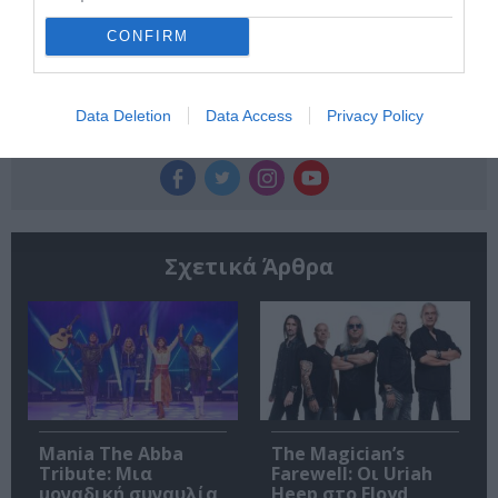
CONFIRM
Data Deletion
Data Access
Privacy Policy
Ακολουθήστε το Culturenow.gr
Σχετικά Άρθρα
Mania The Abba
The Magician’s
Tribute: Μια
Farewell: Οι Uriah
μοναδική συναυλία
Heep στο Floyd