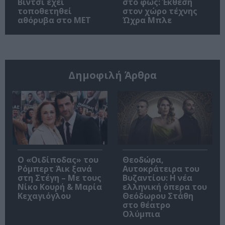
Βίντσι έχει
στο φως: Έκθεση
τοποθετηθεί
στον χώρο τέχνης
αθόρυβα στο MET
Ώχρα Μπλε
Δημοφιλή Άρθρα
O «Οιδίποδας» του
Θεοδώρα,
Ρόμπερτ Άικ ξανά
Αυτοκράτειρα του
στη Στέγη – Με τους
Βυζαντίου: Η νέα
Νίκο Κουρή & Μαρία
ελληνική όπερα του
Κεχαγιόγλου
Θεόδωρου Στάθη
στο θέατρο
Ολύμπια