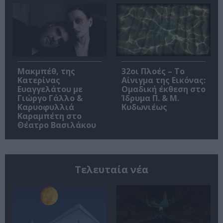
Μακμπέθ, της
32οι Πλοές – Το
Κατερίνας
Αίνιγμα της Εικόνας:
Ευαγγελάτου με
Ομαδική έκθεση στο
Γιώργο Γάλλο &
Ίδρυμα Π. & Μ.
Καρυοφυλλιά
Κυδωνιέως
Καραμπέτη στο
Θέατρο Βασιλάκου
Τελευταία νέα