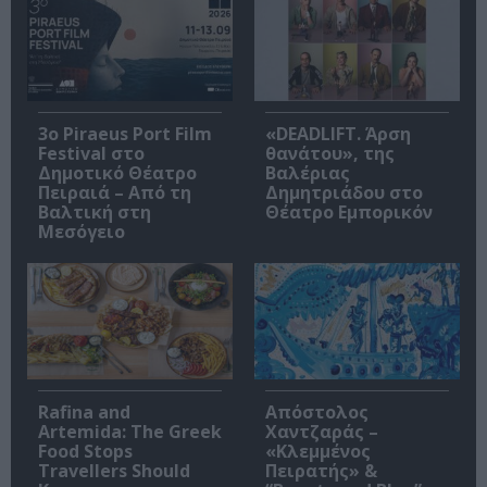
3o Piraeus Port Film
«DEADLIFT. Άρση
Festival στο
θανάτου», της
Δημοτικό Θέατρο
Βαλέριας
Πειραιά – Από τη
Δημητριάδου στο
Βαλτική στη
Θέατρο Εμπορικόν
Μεσόγειο
Rafina and
Απόστολος
Artemida: The Greek
Χαντζαράς –
Food Stops
«Κλεμμένος
Travellers Should
Πειρατής» &