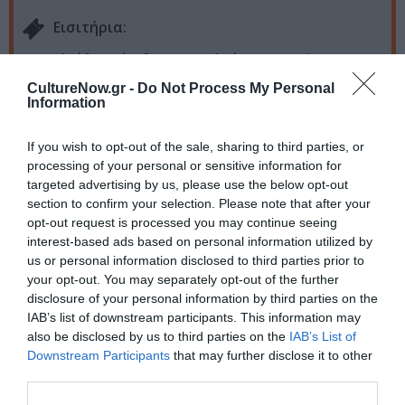
Eισιτήρια:
Ελεύθερη είσοδος (Παρακαλούμε να χτυπήσετε το
κουδούνι στην είσοδο)
CultureNow.gr -
Do Not Process My Personal
Information
Πληροφορίες / Κρατήσεις:
efa.gr
If you wish to opt-out of the sale, sharing to third parties, or
processing of your personal or sensitive information for
targeted advertising by us, please use the below opt-out
Ακολουθήστε το Culturenow.gr στο
Google News
και
section to confirm your selection. Please note that after your
μάθετε πρώτοι όλες τις ειδήσεις
opt-out request is processed you may continue seeing
interest-based ads based on personal information utilized by
Δείτε όλα τα
τελευταία νέα
για την Τέχνη και τον
us or personal information disclosed to third parties prior to
Πολιτισμό στο
Culturenow.gr
your opt-out. You may separately opt-out of the further
disclosure of your personal information by third parties on the
IAB’s list of downstream participants. This information may
Νέοι Διαγωνισμοί
❯
also be disclosed by us to third parties on the
IAB’s List of
Downstream Participants
that may further disclose it to other
Tags
third parties.