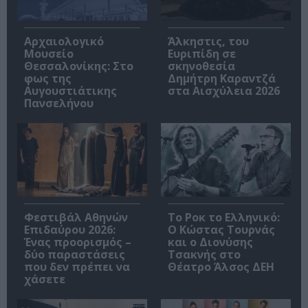
Αρχαιολογικό
Άλκηστις, του
Μουσείο
Ευριπίδη σε
Θεσσαλονίκης: Στο
σκηνοθεσία
φως της
Δημήτρη Καραντζά
Αυγουστιάτικης
στα Αισχύλεια 2026
Πανσελήνου
Φεστιβάλ Αθηνών
Το Ροκ το Ελληνικό:
Επιδαύρου 2026:
Ο Κώστας Τουρνάς
Ένας προορισμός –
και ο Διονύσης
δύο παραστάσεις
Τσακνής στο
που δεν πρέπει να
Θέατρο Άλσος ΔΕΗ
χάσετε