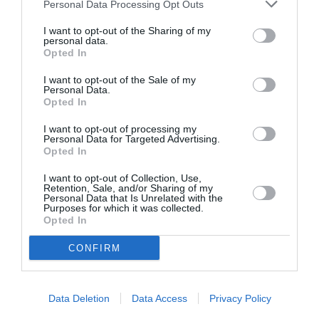
VIDEO ART - INSTALLATIONS
ΓΛΥΠΤΙΚΗ - ΧΑΡΑΚΤΙΚΗ
Personal Data Processing Opt Outs
ΔΩΡΕΑΝ ΕΚΔΗΛΩΣΕΙΣ
ΕΙΚΑΣΤΙΚΕΣ ΕΚΘΕΣΕΙΣ
I want to opt-out of the Sharing of my
personal data.
ΦΩΤΟΓΡΑΦΙΑ
Opted In
I want to opt-out of the Sale of my
Newsletter
Personal Data.
Opted In
Κάθε βδομάδα στο e-mail σας τα τελευταία νέα για
την Τέχνη και τον Πολιτισμό!
I want to opt-out of processing my
Personal Data for Targeted Advertising.
Opted In
I want to opt-out of Collection, Use,
Retention, Sale, and/or Sharing of my
Personal Data that Is Unrelated with the
Purposes for which it was collected.
Ακολουθήστε το Culturenow.gr
Opted In
CONFIRM
Σχετικά Άρθρα
Data Deletion
Data Access
Privacy Policy