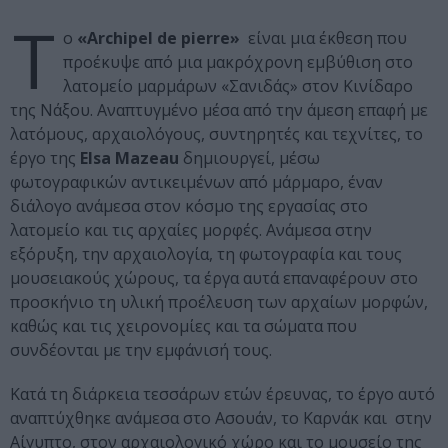
Τ
ο
«Archipel de pierre»
είναι μια έκθεση που
προέκυψε από μια μακρόχρονη εμβύθιση στο
λατομείο μαρμάρων «Σανιδάς» στον Κινίδαρο
της Νάξου. Αναπτυγμένο μέσα από την άμεση επαφή με
λατόμους, αρχαιολόγους, συντηρητές και τεχνίτες, το
έργο της
Elsa Mazeau
δημιουργεί, μέσω
φωτογραφικών αντικειμένων από μάρμαρο, έναν
διάλογο ανάμεσα στον κόσμο της εργασίας στο
λατομείο και τις αρχαίες μορφές. Ανάμεσα στην
εξόρυξη, την αρχαιολογία, τη φωτογραφία και τους
μουσειακούς χώρους, τα έργα αυτά επαναφέρουν στο
προσκήνιο τη υλική προέλευση των αρχαίων μορφών,
καθώς και τις χειρονομίες και τα σώματα που
συνδέονται με την εμφάνισή τους.
Κατά τη διάρκεια τεσσάρων ετών έρευνας, το έργο αυτό
αναπτύχθηκε ανάμεσα στο Ασουάν, το Καρνάκ και στην
Αίγυπτο, στον αρχαιολογικό χώρο και το μουσείο της