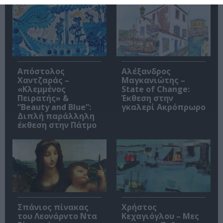
Απόστολος
Αλέξανδρος
Χαντζαράς –
Μαγκανιώτης –
«Κλεμμένος
State of Change:
Πειρατής» &
Έκθεση στην
“Beauty and Blue”:
γκαλερί Ακρόπρωρο
Διπλή παράλληλη
έκθεση στην Πάτμο
Σπάνιος πίνακας
Χρήστος
του Λεονάρντο Ντα
Κεχαγιόγλου – Μες