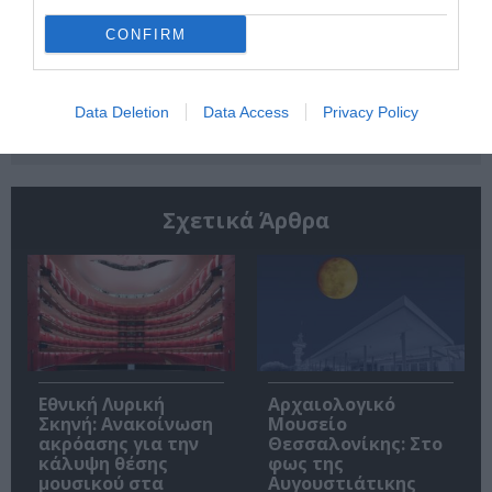
CONFIRM
Ακολουθήστε το Culturenow.gr
Data Deletion
Data Access
Privacy Policy
Σχετικά Άρθρα
Εθνική Λυρική
Αρχαιολογικό
Σκηνή: Ανακοίνωση
Μουσείο
ακρόασης για την
Θεσσαλονίκης: Στο
κάλυψη θέσης
φως της
μουσικού στα
Αυγουστιάτικης