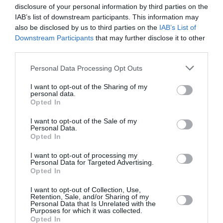
Τηλ: 2103680052 |
hau.gr
disclosure of your personal information by third parties on the
IAB’s list of downstream participants. This information may
also be disclosed by us to third parties on the
IAB’s List of
Ακολουθήστε το Culturenow.gr στο
Google News
και
Downstream Participants
that may further disclose it to other
μάθετε πρώτοι όλες τις ειδήσεις
third parties.
Δείτε όλα τα
τελευταία νέα
για την Τέχνη και τον
Personal Data Processing Opt Outs
Πολιτισμό στο
Culturenow.gr
I want to opt-out of the Sharing of my
personal data.
Νέοι Διαγωνισμοί
❯
Opted In
I want to opt-out of the Sale of my
Tags
Personal Data.
Opted In
ΔΩΡΕΑΝ ΕΚΔΗΛΩΣΕΙΣ
ΝΙΚΟΣ ΒΑΤΟΠΟΥΛΟΣ
I want to opt-out of processing my
Personal Data for Targeted Advertising.
Opted In
Newsletter
Κάθε βδομάδα στο e-mail σας τα τελευταία νέα για
I want to opt-out of Collection, Use,
Retention, Sale, and/or Sharing of my
την Τέχνη και τον Πολιτισμό!
Personal Data that Is Unrelated with the
Purposes for which it was collected.
Opted In