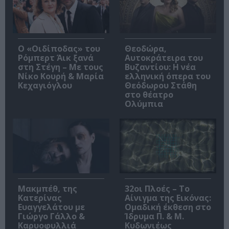
O «Οιδίποδας» του
Θεοδώρα,
Ρόμπερτ Άικ ξανά
Αυτοκράτειρα του
στη Στέγη – Με τους
Βυζαντίου: Η νέα
Νίκο Κουρή & Μαρία
ελληνική όπερα του
Κεχαγιόγλου
Θεόδωρου Στάθη
στο θέατρο
Ολύμπια
Μακμπέθ, της
32οι Πλοές – Το
Κατερίνας
Αίνιγμα της Εικόνας:
Ευαγγελάτου με
Ομαδική έκθεση στο
Γιώργο Γάλλο &
Ίδρυμα Π. & Μ.
Καρυοφυλλιά
Κυδωνιέως