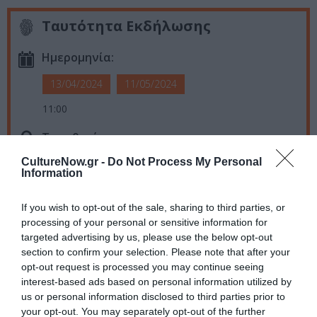
Ταυτότητα Εκδήλωσης
Ημερομηνία:
13/04/2024
11/05/2024
11:00
Τοποθεσία:
Γκαλερί Ελληνοαμερικανικής Ένωσης, Μασσαλίας 22,
CultureNow.gr -
Do Not Process My Personal
Information
Αθήνα
Ελληνοαμερικανική Ένωση
If you wish to opt-out of the sale, sharing to third parties, or
processing of your personal or sensitive information for
targeted advertising by us, please use the below opt-out
Eισιτήρια:
section to confirm your selection. Please note that after your
Δωρεάν (Απαραίτητη η δήλωση συμμετοχής)
opt-out request is processed you may continue seeing
interest-based ads based on personal information utilized by
Πληροφορίες / Κρατήσεις:
us or personal information disclosed to third parties prior to
your opt-out. You may separately opt-out of the further