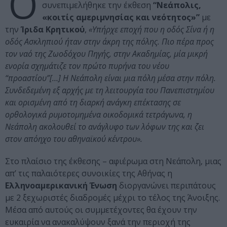
Ό
συνεπιμελήθηκε την έκθεση
“Νεάπολις,
«κοιτίς αμεριμνησίας και νεότητος»”
με
την
Ίριδα Κρητικού
,
«Υπήρχε εποχή που η οδός Σίνα ή η
οδός Ασκληπιού ήταν στην άκρη της πόλης. Πιο πέρα προς
τον ναό της Ζωοδόχου Πηγής, στην Ακαδημίας, μία μικρή
ενορία σχημάτιζε τον πρώτο πυρήνα του νέου
“προαστίου”[…] Η Νεάπολη είναι μια πόλη μέσα στην πόλη.
Συνδεδεμένη εξ αρχής με τη λειτουργία του Πανεπιστημίου
και ορισμένη από τη διαρκή ανάγκη επέκτασης σε
ορθολογικά ρυμοτομημένα οικοδομικά τετράγωνα, η
Νεάπολη ακολουθεί το ανάγλυφο των λόφων της και ζει
στον απόηχο του αθηναϊκού κέντρου».
Στο πλαίσιο της έκθεσης – αφιέρωμα στη Νεάπολη, μιας
απ’ τις παλαιότερες συνοικίες της Αθήνας η
Ελληνοαμερικανική Ένωση
διοργανώνει περιπάτους
με 2 ξεχωριστές διαδρομές μέχρι το τέλος της Άνοιξης.
Μέσα από αυτούς οι συμμετέχοντες θα έχουν την
ευκαιρία να ανακαλύψουν ξανά την περιοχή της