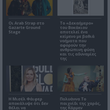
Οι Arab Strap στο
Το «Δεκαήμερο»
Gazarte Ground
του Βοκάκιου
Stage
αποτελεί ένα
κείμενο με βαθιά
νοήματα που
αφορούν την
ανθρώπινη φύση
και τις αδυναμίες
της
Η Μισέλ Φάιφερ
Πολυάννα Το
αποκάλυψε ότι δεν
παιχνίδι της χαράς,
θέλει να
της Κάρμεν