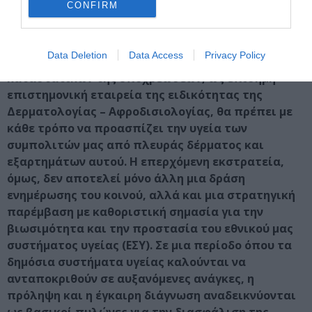
CONFIRM
Κλείνοντας την ομιλία του ο Πρόεδρος της ΕΔΑΕ
τόνισε ότι η Ελληνική Δερματολογική και
Data Deletion
Data Access
Privacy Policy
Αφροδισιολογική Εταιρεία στο πλαίσιο των
καταστατικών της υποχρεώσεων, ως επίσημη
επιστημονική εταιρεία της ειδικότητας της
Δερματολογίας – Αφροδισιολογίας, θα πρέπει με
κάθε τρόπο να προασπίζει την υγεία των
συμπολιτών μας από πλευράς δέρματος και
εξαρτημάτων αυτού. Η επερχόμενη εκστρατεία,
όμως, δεν αποτελεί μόνο άλλη μια δράση
ενημέρωσης του κοινού, αλλά και μια στρατηγική
παρέμβαση με καθοριστική σημασία για την
βιωσιμότητα και την προστασία του εθνικού μας
συστήματος υγείας (ΕΣΥ). Σε μια περίοδο όπου τα
δημόσια συστήματα υγείας καλούνται να
ανταποκριθούν σε αυξανόμενες ανάγκες, η
πρόληψη και η έγκαιρη διάγνωση αναδεικνύονται