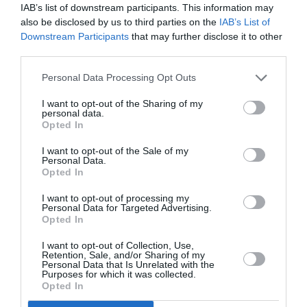
IAB’s list of downstream participants. This information may
η προστασία του δέρματός μας καθημερινά χειμώνα –
also be disclosed by us to third parties on the
IAB’s List of
καλοκαίρι και όχι μόνο όταν πηγαίνουμε στην παραλία»,
Downstream Participants
that may further disclose it to other
επισήμανε στην σημερινή συνέντευξη τύπου, με
third parties.
αφορμή την φετινή εκστρατεία για τον Καρκίνο του
Δέρματος, ο κύριος
Σωτήριος Γ. Θεοχάρης
, Πρόεδρος
Personal Data Processing Opt Outs
της Ελληνικής Δερματολογικής και Αφροδισιολογικής
I want to opt-out of the Sharing of my
Εταιρείας.
personal data.
Opted In
Και συνεχίζει λέγοντας
«Για τον λόγο αυτό η ΕΔΑΕ, που
I want to opt-out of the Sale of my
εδώ και 26 χρόνια συμμετέχει ενεργά στην πρόληψη και
Personal Data.
ενημέρωση για τον Καρκίνο του Δέρματος, καθιέρωσε τον
Opted In
Μάιο, τον μήνα που αρχίζουμε να εκθέτουμε το δέρμα μας
I want to opt-out of processing my
περισσότερο στον ήλιο, ως μήνα πρόληψης (πρωτογενούς
Personal Data for Targeted Advertising.
Opted In
και δευτερογενούς), ενημέρωσης, ευαισθητοποίησης και
επαγρύπνησης για τον καρκίνο του δέρματος. Από φέτος δε,
I want to opt-out of Collection, Use,
η εκστρατεία μας μεγαλώνει με στόχο να τοποθετήσει ψηλά
Retention, Sale, and/or Sharing of my
Personal Data that Is Unrelated with the
στην συνείδηση του κόσμου τη σημασία της πρόληψης για
Purposes for which it was collected.
Opted In
τον Καρκίνο του Δέρματος και εντέλει να ενισχύσει μια
γενικότερη κουλτούρα πρόληψης .»