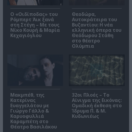
O «Οιδίποδας» του
Θεοδώρα,
Ρόμπερτ Άικ ξανά
Αυτοκράτειρα του
στη Στέγη – Με τους
Βυζαντίου: Η νέα
Νίκο Κουρή & Μαρία
ελληνική όπερα του
Κεχαγιόγλου
Θεόδωρου Στάθη
στο θέατρο
Ολύμπια
Μακμπέθ, της
32οι Πλοές – Το
Κατερίνας
Αίνιγμα της Εικόνας:
Ευαγγελάτου με
Ομαδική έκθεση στο
Γιώργο Γάλλο &
Ίδρυμα Π. & Μ.
Καρυοφυλλιά
Κυδωνιέως
Καραμπέτη στο
Θέατρο Βασιλάκου