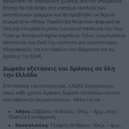
προβληθεί σε υπαίθριους χώρους ανά την επικράτεια.
Επίσης θα ταξιδέψει στα νησιά με τα πλοία των
ακτοπλοϊκών γραμμών και θα προβληθεί σε θερινά
σινεμά στην Αθήνα. Παράλληλα θα φτάσει ψηφιακά σε
όλη την επικράτεια μέσω των social media και του You
Tube με δυναμική digital καμπάνια. Τέλος, η εκστρατεία
αποκτά και τον δικό της ιστότοπο για περισσότερες
πληροφορίες για τον καρκίνο του δέρματος και τις
δράσεις της ΕΔΑΕ
Δωρεάν εξετάσεις και δράσεις σε όλη
την Ελλάδα
Στο πλαίσιο της εκστρατείας, η ΕΔΑΕ διοργανώνει,
όπως κάθε χρόνο, δράσεις δωρεάν εξετάσεων κοινού
από εθελοντές δερματολόγους- Μέλη της σε:
Αθήνα:
Σάββατο 16 Μαΐου, 10π.μ. – 4μ.μ., στην
Πλατεία Συντάγματος
Θεσσαλονίκη:
Τετάρτη 20 Μαΐου, 10π.μ. – 4μ.μ.,