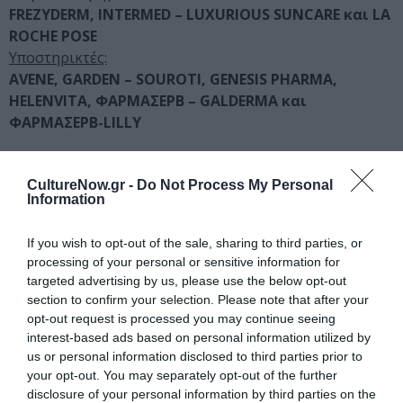
FREZYDERM, INTERMED – LUXURIOUS SUNCARE και LA
ROCHE POSE
Yποστηρικτές:
AVENE, GARDEN – SOUROTI, GENESIS PHARMA,
HELENVITA,
ΦΑΡΜΑΣΕΡΒ – GALDERMA και
ΦΑΡΜΑΣΕΡΒ-LILLY
«Ο Καρκίνος του Δέρματος μας αφορά όλους, ανεξαρτήτως
CultureNow.gr -
Do Not Process My Personal
Information
φύλου, ηλικίας, φυλής και γεωγραφικής προέλευσης. Είναι ο
πιο συχνά εμφανιζόμενος τύπος καρκίνου στον άνθρωπο, με
το Μελάνωμα, που αν και δεν είναι η συχνότερη μορφή
If you wish to opt-out of the sale, sharing to third parties, or
processing of your personal or sensitive information for
καρκίνου του δέρματος, να είναι η πιο επικίνδυνη. Τα νέα
targeted advertising by us, please use the below opt-out
περιστατικά καρκίνου του δέρματος συνεχίζουν να
section to confirm your selection. Please note that after your
παρουσιάζουν αυξητική πορεία διεθνώς αλλά και στην
opt-out request is processed you may continue seeing
Ελλάδα και σε μεγάλο βαθμό για αυτό ευθύνεται και η χρόνια
interest-based ads based on personal information utilized by
έκθεση στην υπεριώδη ακτινοβολία του ήλιου από την
us or personal information disclosed to third parties prior to
παιδική και την εφηβική μας ηλικία. Σε μια ηλιόλουστη
your opt-out. You may separately opt-out of the further
χώρα, όπως Ελλάδα, με ήλιο όλο τον χρόνο, είναι σημαντική
disclosure of your personal information by third parties on the