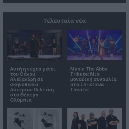
Τελευταία νέα
Αυτή η νύχτα μένει,
Mania The Abba
του Θάνου
Tribute: Μια
Αλεξανδρή σε
μοναδική συναυλία
σκηνοθεσία
στο Christmas
Αστέριου Πελτέκη
Theater
στο Θέατρο
Ολύμπια