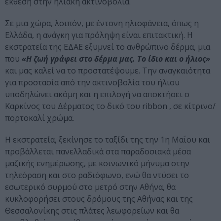
έκθεση στην ηλιακή ακτινοβολία.
Σε μια χώρα, λοιπόν, με έντονη ηλιοφάνεια, όπως η
Ελλάδα, η ανάγκη για πρόληψη είναι επιτακτική. Η
εκστρατεία της ΕΔΑΕ εξυμνεί το ανθρώπινο δέρμα, μια
που
«Η ζωή γράφει στο δέρμα μας. Το ίδιο και ο ήλιος»
και μας καλεί να το προστατέψουμε. Την αναγκαιότητα
για προστασία από την ακτινοβολία του ήλιου
υποδηλώνει ακόμη και η επιλογή να αποκτήσει ο
Καρκίνος του Δέρματος το δικό του ribbon , σε κίτρινο/
πορτοκαλί χρώμα.
Η εκστρατεία, ξεκίνησε το ταξίδι της την 1η Μαΐου και
προβάλλεται πανελλαδικά στα παραδοσιακά μέσα
μαζικής ενημέρωσης, με κοινωνικό μήνυμα στην
τηλεόραση και στο ραδιόφωνο, ενώ θα ντύσει το
εσωτερικό συρμού στο μετρό στην Αθήνα, θα
κυκλοφορήσει στους δρόμους της Αθήνας και της
Θεσσαλονίκης στις πλάτες λεωφορείων και θα