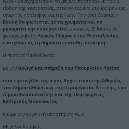
ήλιο – θα σχηματίσουν το μεγάλο πορτοκαλί/κίτρινο
ribbon της εκστρατείας, στέλνοντας ένα ισχυρό μήνυμα
υπέρ της πρόληψης και της ζωής. Την ίδια βραδιά, η
Βουλή θα φωτιστεί με τα χρώματα και τα
μηνύματα της εκστρατείας,
ενώ στις 20 Μαΐου θα
φωταγωγηθεί ο
Λευκός Πύργος στην Θεσσαλονίκη
ενισχύοντας τη δημόσια ευαισθητοποίηση.
Η εκστρατεία διεξάγεται:
με την
αρωγή και στήριξη του Υπουργείου Υγείας
υπό την αιγίδα της Ιεράς Αρχιεπισκοπής Αθηνών,
του Δήμου Αθηναίων, της Περιφέρειας Αττικής, του
Δήμου Θεσσαλονίκης και της Περιφέρειας
Κεντρικής Μακεδονίας.
και με την ευγενική υποστήριξη των:
Μεγάλοι Χορηγοί: