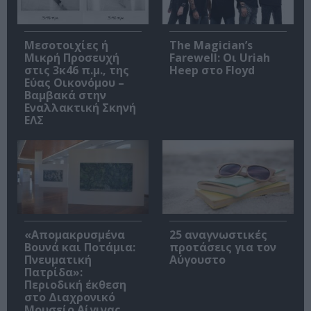
Μεσοτοιχίες ή
The Magician’s
Μικρή Προσευχή
Farewell: Οι Uriah
στις 3κ46 π.μ., της
Heep στο Floyd
Εύας Οικονόμου –
Βαμβακά στην
Εναλλακτική Σκηνή
ΕΛΣ
«Απομακρυσμένα
25 αναγνωστικές
Βουνά και Ποτάμια:
προτάσεις για τον
Πνευματική
Αύγουστο
Πατρίδα»:
Περιοδική έκθεση
στο Διαχρονικό
Μουσείο Αίγινας