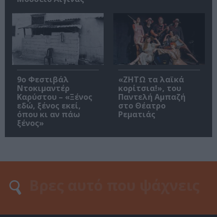
9ο Φεστιβάλ
«ΖΗΤΩ τα λαϊκά
Ντοκιμαντέρ
κορίτσια!», του
Καρύστου – «Ξένος
Παντελή Αμπαζή
εδώ, ξένος εκεί,
στο Θέατρο
όπου κι αν πάω
Ρεματιάς
ξένος»