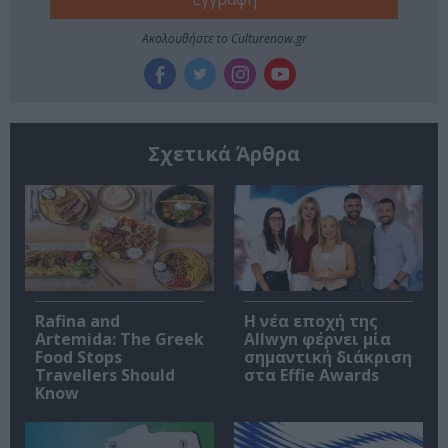
Ακολουθήστε το Culturenow.gr
Σχετικά Άρθρα
Rafina and
Η νέα εποχή της
Artemida: The Greek
Allwyn φέρνει μία
Food Stops
σημαντική διάκριση
Travellers Should
στα Effie Awards
Know