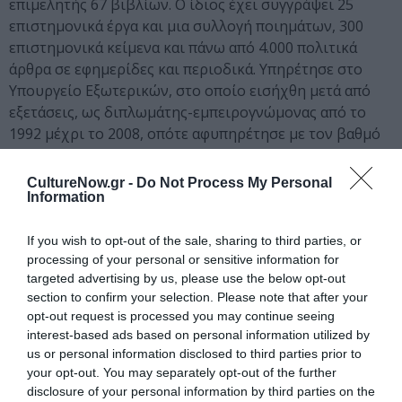
επιµελητής 67 βιβλίων. Ο ίδιος έχει συγγράψει 25
επιστηµονικά έργα και µια συλλογή ποιηµάτων, 300
επιστηµονικά κείµενα και πάνω από 4.000 πολιτικά
άρθρα σε εφηµερίδες και περιοδικά. Υπηρέτησε στο
Υπουργείο Εξωτερικών, στο οποίο εισήχθη µετά από
εξετάσεις, ως διπλωµάτης-εµπειρογνώµονας από το
1992 µέχρι το 2008, οπότε αφυπηρέτησε µε τον βαθµό
του πρεσβευτή. Στο Υπουργείο Εξωτερικών διεύθυνε
σειρά οµάδων έρευνας και σχεδιασµού. Διετέλεσε
CultureNow.gr -
Do Not Process My Personal
µέλος του πρώτου Εθνικού Συµβουλίου Εξωτερικής
Information
Πολιτικής. Συµµετέχει στην Κίνηση Ιδεών και Δράσης
«Πράττω».
If you wish to opt-out of the sale, sharing to third parties, or
processing of your personal or sensitive information for
targeted advertising by us, please use the below opt-out
Ταυτότητα
section to confirm your selection. Please note that after your
opt-out request is processed you may continue seeing
ΠΛΗΡΟΦΟΡΙΕΣ ΕΚΔΟΣΗΣ:
interest-based ads based on personal information utilized by
us or personal information disclosed to third parties prior to
ΣΕΙΡΑ: ΚΟΙΝΩΝΙΚΕΣ ΚΑΙ ΠΟΛΙΤΙΚΕΣ ΕΠΙΣΤΗΜΕΣ
ISBN
: 978-
your opt-out. You may separately opt-out of the further
960-16-4966-5 ΣΧΗΜΑ: 14Χ21 ΣΕΛΙΔΕΣ: 488 ΤΙΜΗ ΠΡΩΤΗΣ
disclosure of your personal information by third parties on the