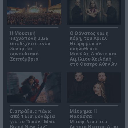
Η Μουσική
Ο Θάνατος και η
Τεχνόπολη 2026
Κόρη, του Άριελ
υποδέχεται έναν
Ντόρφμαν σε
δυναμικό
σκηνοθεσία
συναυλιακό
Μανώλη Δούνια και
Σεπτέμβριο!
Αιμίλιου Χειλάκη
στο Θέατρο Αθηνών
Εισπράξεις πάνω
Μέτρημα: Η
από 1 δισ. δολάρια
Νατάσσα
για το “Spider-Man:
Μποφίλιου στο
Brand New Day”
Αρχαίο Θέατρο Δίου