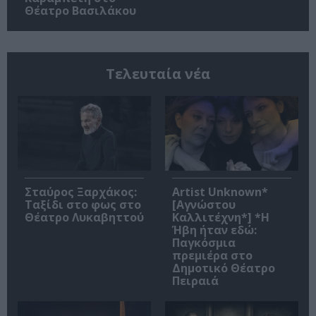
Θέατρο Βασιλάκου
Τελευταία νέα
Σταύρος Ξαρχάκος:
Artist Unknown*
Ταξίδι στο φως στο
[Αγνώστου
Θέατρο Λυκαβηττού
Καλλιτέχνη*] *Η
Ήβη ήταν εδώ:
Παγκόσμια
πρεμιέρα στο
Δημοτικό Θέατρο
Πειραιά