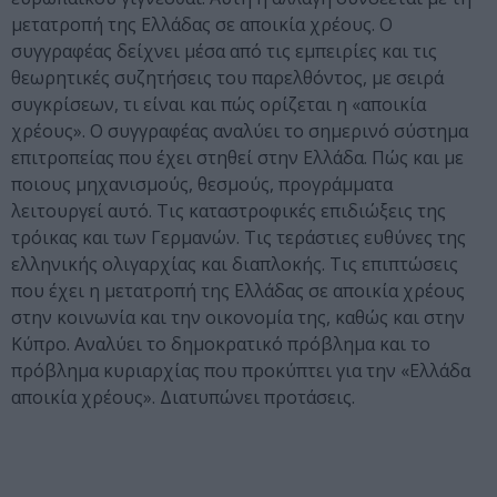
µετατροπή της Ελλάδας σε αποικία χρέους. Ο
συγγραφέας δείχνει µέσα από τις εµπειρίες και τις
θεωρητικές συζητήσεις του παρελθόντος, µε σειρά
συγκρίσεων, τι είναι και πώς ορίζεται η «αποικία
χρέους». Ο συγγραφέας αναλύει το σηµερινό σύστηµα
επιτροπείας που έχει στηθεί στην Ελλάδα. Πώς και µε
ποιους µηχανισµούς, θεσµούς, προγράµµατα
λειτουργεί αυτό. Τις καταστροφικές επιδιώξεις της
τρόικας και των Γερµανών. Τις τεράστιες ευθύνες της
ελληνικής ολιγαρχίας και διαπλοκής. Τις επιπτώσεις
που έχει η µετατροπή της Ελλάδας σε αποικία χρέους
στην κοινωνία και την οικονοµία της, καθώς και στην
Κύπρο. Αναλύει το δηµοκρατικό πρόβληµα και το
πρόβληµα κυριαρχίας που προκύπτει για την «Ελλάδα
αποικία χρέους». Διατυπώνει προτάσεις.