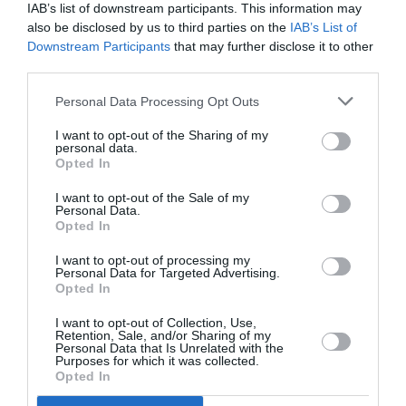
ΕΚΔΟΣΗΣ: 19,90€ ΠΡΩΤΗ ΕΚΔΟΣΗ: ΜΑΪΟΣ 2013
IAB’s list of downstream participants. This information may
also be disclosed by us to third parties on the
IAB’s List of
Downstream Participants
that may further disclose it to other
third parties.
Ακολουθήστε το Culturenow.gr στο
Google News
και
μάθετε πρώτοι όλες τις ειδήσεις
Personal Data Processing Opt Outs
Δείτε όλα τα
τελευταία νέα
για την Τέχνη και τον
I want to opt-out of the Sharing of my
personal data.
Πολιτισμό στο
Culturenow.gr
Opted In
I want to opt-out of the Sale of my
Νέοι Διαγωνισμοί
❯
Personal Data.
Opted In
Tags
I want to opt-out of processing my
Personal Data for Targeted Advertising.
ΔΟΚΙΜΙΑ - ΜΕΛΕΤΕΣ
ΕΚΔΟΣΕΙΣ ΚΑΣΤΑΝΙΩΤΗ
Opted In
I want to opt-out of Collection, Use,
Newsletter
Retention, Sale, and/or Sharing of my
Personal Data that Is Unrelated with the
Purposes for which it was collected.
Κάθε βδομάδα στο e-mail σας τα τελευταία νέα για
Opted In
την Τέχνη και τον Πολιτισμό!