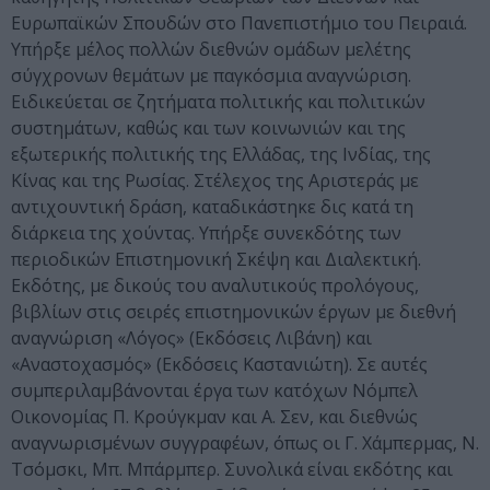
Ευρωπαϊκών Σπουδών στο Πανεπιστήµιο του Πειραιά.
Υπήρξε µέλος πολλών διεθνών οµάδων µελέτης
σύγχρονων θεµάτων µε παγκόσµια αναγνώριση.
Ειδικεύεται σε ζητήµατα πολιτικής και πολιτικών
συστηµάτων, καθώς και των κοινωνιών και της
εξωτερικής πολιτικής της Ελλάδας, της Ινδίας, της
Κίνας και της Ρωσίας. Στέλεχος της Αριστεράς µε
αντιχουντική δράση, καταδικάστηκε δις κατά τη
διάρκεια της χούντας. Υπήρξε συνεκδότης των
περιοδικών Επιστηµονική Σκέψη και Διαλεκτική.
Εκδότης, µε δικούς του αναλυτικούς προλόγους,
βιβλίων στις σειρές επιστηµονικών έργων µε διεθνή
αναγνώριση «Λόγος» (Εκδόσεις Λιβάνη) και
«Αναστοχασµός» (Εκδόσεις Καστανιώτη). Σε αυτές
συµπεριλαµβάνονται έργα των κατόχων Νόµπελ
Οικονοµίας Π. Κρούγκµαν και Α. Σεν, και διεθνώς
αναγνωρισµένων συγγραφέων, όπως οι Γ. Χάµπερµας, Ν.
Τσόµσκι, Μπ. Μπάρµπερ. Συνολικά είναι εκδότης και