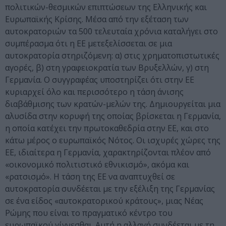
πολιτικών-θεσµικών επιπτώσεων της Ελληνικής και
Ευρωπαϊκής Κρίσης. Μέσα από την εξέταση των
αυτοκρατοριών τα 500 τελευταία χρόνια καταλήγει στο
συµπέρασµα ότι η ΕΕ µετεξελίσσεται σε µια
αυτοκρατορία στηριζόµενη: α) στις χρηµατοπιστωτικές
αγορές, β) στη γραφειοκρατία των Βρυξελλών, γ) στη
Γερµανία. Ο συγγραφέας υποστηρίζει ότι στην ΕΕ
κυριαρχεί όλο και περισσότερο η τάση άνισης
διαβάθµισης των κρατών-µελών της. Δηµιουργείται µια
αλυσίδα στην κορυφή της οποίας βρίσκεται η Γερµανία,
η οποία κατέχει την πρωτοκαθεδρία στην ΕΕ, και στο
κάτω µέρος ο ευρωπαϊκός Νότος. Οι ισχυρές χώρες της
ΕΕ, ιδιαίτερα η Γερµανία, χαρακτηρίζονται πλέον από
«οικονοµικό πολιτιστικό εθνικισµό», ακόµα και
«ρατσισµό». Η τάση της ΕΕ να αναπτυχθεί σε
αυτοκρατορία συνδέεται µε την εξέλιξη της Γερµανίας
σε ένα είδος «αυτοκρατορικού κράτους», µιας Νέας
Ρώµης που είναι το πραγµατικό κέντρο του
ευρωπαϊκού γίγνεσθαι. Αυτή η αλλαγή συνδέεται µε τη