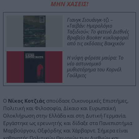
ΜΗΝ ΧΑΣΕΙΣ!
Γιανγκ Σιουάνγκ-τζι –
«Ταϊβάν: Ημερολόγιο
Ταξιδιού»: Το φετινό Διεθνές
Βραβείο Booker κυκλοφορεί
από τις εκδόσεις Βακχικόν
Η νύφη φόρεσε μαύρα: Το
νέο αστυνομικό
μυθιστόρημα του Κορνέλ
Γούλριτς
O
Νίκος Κοτζιάς
σπούδασε Οικονοµικές Επιστήµες,
Πολιτική και Φιλοσοφία, Δίκαιο και Ευρωπαϊκή
Ολοκλήρωση στην Ελλάδα και στη Δυτική Γερµανία.
Εργάστηκε ως ερευνητής και δίδαξε στα Πανεπιστήµια
Μαρβούργου, Οξφόρδης και Χάρβαρντ. Σήµερα είναι
καθηγητής Πολιτικών Θεωριών των Διεθνών και