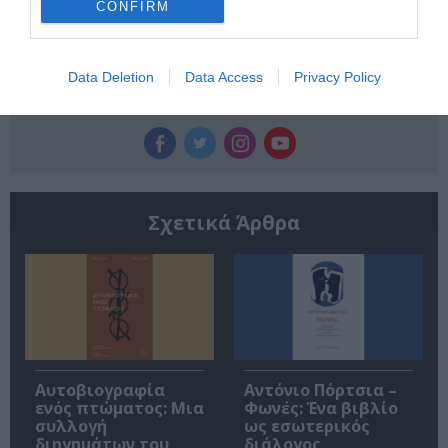
CONFIRM
Data Deletion
Data Access
Privacy Policy
Ακολουθήστε το Culturenow.gr
Σχετικά Άρθρα
Αυτοβιογραφία
Αντόνιο Πόρτσια –
ενός πτώματος: Μια
Φωνές: Ένα βιβλίο
συλλογή
ως εσωτερικός
διηγημάτων του
διάλογος