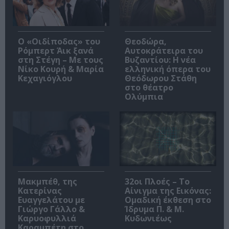
O «Οιδίποδας» του
Θεοδώρα,
Ρόμπερτ Άικ ξανά
Αυτοκράτειρα του
στη Στέγη – Με τους
Βυζαντίου: Η νέα
Νίκο Κουρή & Μαρία
ελληνική όπερα του
Κεχαγιόγλου
Θεόδωρου Στάθη
στο θέατρο
Ολύμπια
Μακμπέθ, της
32οι Πλοές – Το
Κατερίνας
Αίνιγμα της Εικόνας:
Ευαγγελάτου με
Ομαδική έκθεση στο
Γιώργο Γάλλο &
Ίδρυμα Π. & Μ.
Καρυοφυλλιά
Κυδωνιέως
Καραμπέτη στο