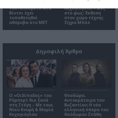
Σπάνιος πίνακας
Χρήστος
του Λεονάρντο Ντα
Κεχαγιόγλου – Μες
Βίντσι έχει
στο φως: Έκθεση
τοποθετηθεί
στον χώρο τέχνης
αθόρυβα στο MET
Ώχρα Μπλε
Δημοφιλή Άρθρα
O «Οιδίποδας» του
Θεοδώρα,
Ρόμπερτ Άικ ξανά
Αυτοκράτειρα του
στη Στέγη – Με τους
Βυζαντίου: Η νέα
Νίκο Κουρή & Μαρία
ελληνική όπερα του
Κεχαγιόγλου
Θεόδωρου Στάθη