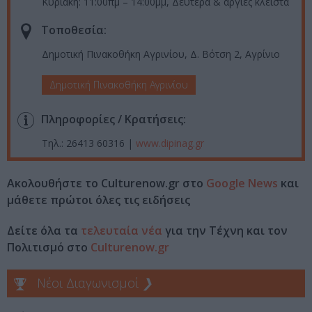
Κυριακή: 11:00πμ – 14:00μμ, Δευτέρα & αργίες κλειστά
Τοποθεσία:
Δημοτική Πινακοθήκη Αγρινίου, Δ. Βότση 2, Αγρίνιο
Δημοτική Πινακοθήκη Αγρινίου
Πληροφορίες / Κρατήσεις:
Τηλ.: 26413 60316 |
www.dipinag.gr
Ακολουθήστε το Culturenow.gr στο
Google News
και
μάθετε πρώτοι όλες τις ειδήσεις
Δείτε όλα τα
τελευταία νέα
για την Τέχνη και τον
Πολιτισμό στο
Culturenow.gr
Νέοι Διαγωνισμοί
❯