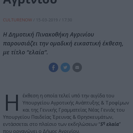
CULTURENOW
/
15-03-2019
/ 17:30
H Δημοτική Πινακοθήκη Αγρινίου
παρουσιάζει την ομαδική εικαστική έκθεση,
με τίτλο “ελαία”.
Η
έκθεση η οποία τελεί υπό την αιγίδα του
Υπουργείου Αγροτικής Ανάπτυξης & Τροφίμων
και της Γενικής Γραμματείας Νέας Γενιάς του
Υπουργείου Παιδείας Έρευνας & Θρησκευμάτων,
η
εντάσσεται στο πλαίσιο των εκδηλώσεων “
5
ελαία
”
που οργανώνει ο Δήμος Αγρινίου.