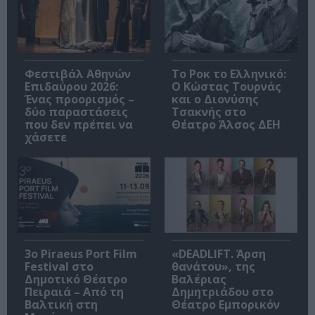
Φεστιβάλ Αθηνών
Το Ροκ το Ελληνικό:
Επιδαύρου 2026:
Ο Κώστας Τουρνάς
Ένας προορισμός –
και ο Διονύσης
δύο παραστάσεις
Τσακνής στο
που δεν πρέπει να
Θέατρο Άλσος ΔΕΗ
χάσετε
3o Piraeus Port Film
«DEADLIFT. Άρση
Festival στο
θανάτου», της
Δημοτικό Θέατρο
Βαλέριας
Πειραιά – Από τη
Δημητριάδου στο
Βαλτική στη
Θέατρο Εμπορικόν