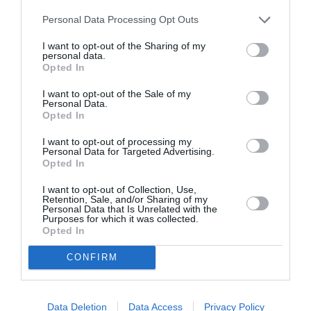
Σχετικά Άρθρα
Personal Data Processing Opt Outs
I want to opt-out of the Sharing of my
personal data.
Opted In
I want to opt-out of the Sale of my
Personal Data.
Opted In
Απόστολος
Αλέξανδρος
Χαντζαράς –
Μαγκανιώτης –
I want to opt-out of processing my
Personal Data for Targeted Advertising.
«Κλεμμένος
State of Change:
Opted In
Πειρατής» &
Έκθεση στην
“Beauty and Blue”:
γκαλερί Ακρόπρωρο
I want to opt-out of Collection, Use,
Διπλή παράλληλη
Retention, Sale, and/or Sharing of my
έκθεση στην Πάτμο
Personal Data that Is Unrelated with the
Purposes for which it was collected.
Opted In
CONFIRM
Data Deletion
Data Access
Privacy Policy