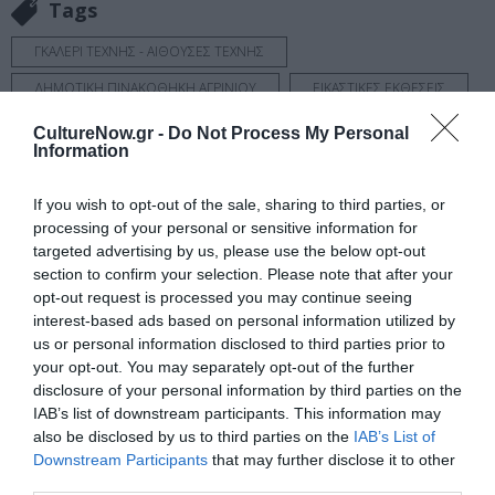
Tags
ΓΚΑΛΕΡΙ ΤΕΧΝΗΣ - ΑΙΘΟΥΣΕΣ ΤΕΧΝΗΣ
ΔΗΜΟΤΙΚΗ ΠΙΝΑΚΟΘΗΚΗ ΑΓΡΙΝΙΟΥ
ΕΙΚΑΣΤΙΚΕΣ ΕΚΘΕΣΕΙΣ
ΟΜΑΔΙΚΕΣ ΕΚΘΕΣΕΙΣ
ΧΡΗΣΤΟΣ ΜΠΟΚΟΡΟΣ
CultureNow.gr -
Do Not Process My Personal
Information
Newsletter
If you wish to opt-out of the sale, sharing to third parties, or
Κάθε βδομάδα στο e-mail σας τα τελευταία νέα για
processing of your personal or sensitive information for
την Τέχνη και τον Πολιτισμό!
targeted advertising by us, please use the below opt-out
section to confirm your selection. Please note that after your
opt-out request is processed you may continue seeing
interest-based ads based on personal information utilized by
us or personal information disclosed to third parties prior to
your opt-out. You may separately opt-out of the further
Ακολουθήστε το Culturenow.gr
disclosure of your personal information by third parties on the
IAB’s list of downstream participants. This information may
also be disclosed by us to third parties on the
IAB’s List of
Downstream Participants
that may further disclose it to other
third parties.