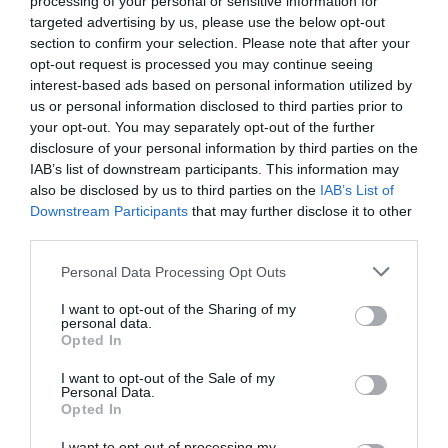
processing of your personal or sensitive information for
targeted advertising by us, please use the below opt-out
Τοποθεσία:
section to confirm your selection. Please note that after your
Γκαλερί Λόλα Νικολάου, Τσιμισκή 52, Θεσσαλονίκη
opt-out request is processed you may continue seeing
interest-based ads based on personal information utilized by
Γκαλερί Λόλα Νικολάου
us or personal information disclosed to third parties prior to
your opt-out. You may separately opt-out of the further
disclosure of your personal information by third parties on the
Eισιτήρια:
IAB’s list of downstream participants. This information may
Είσοδος Ελεύθερη
also be disclosed by us to third parties on the
IAB’s List of
Downstream Participants
that may further disclose it to other
Πληροφορίες / Κρατήσεις:
third parties.
Τηλ.: 2310 240416 |
lolanikolaougallery.blogspot.gr
Personal Data Processing Opt Outs
I want to opt-out of the Sharing of my
Ακολουθήστε το Culturenow.gr στο
Google News
και
personal data.
Opted In
μάθετε πρώτοι όλες τις ειδήσεις
I want to opt-out of the Sale of my
Δείτε όλα τα
τελευταία νέα
για την Τέχνη και τον
Personal Data.
Πολιτισμό στο
Culturenow.gr
Opted In
I want to opt-out of processing my