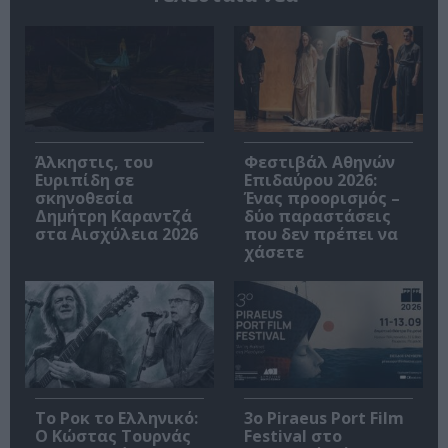
Άλκηστις, του
Φεστιβάλ Αθηνών
Ευριπίδη σε
Επιδαύρου 2026:
σκηνοθεσία
Ένας προορισμός –
Δημήτρη Καραντζά
δύο παραστάσεις
στα Αισχύλεια 2026
που δεν πρέπει να
χάσετε
Το Ροκ το Ελληνικό:
3o Piraeus Port Film
Ο Κώστας Τουρνάς
Festival στο