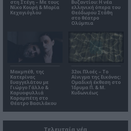
στη Στέγη – Με τους
Βυζαντίου: Η νέα
Νίκο Κουρή & Μαρία
ελληνική όπερα του
Κεχαγιόγλου
Θεόδωρου Στάθη
στο θέατρο
Ολύμπια
Μακμπέθ, της
32οι Πλοές – Το
Κατερίνας
Αίνιγμα της Εικόνας:
Ευαγγελάτου με
Ομαδική έκθεση στο
Γιώργο Γάλλο &
Ίδρυμα Π. & Μ.
Καρυοφυλλιά
Κυδωνιέως
Καραμπέτη στο
Θέατρο Βασιλάκου
Τελευταία νέα