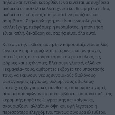
πηλού και εντέλει κατορθώνει να κινείται με ευχέρεια
ανάμεσα σε ποικίλα καλλιτεχνικά και θεωρητικά πεδία,
ανάμεσα σε κόσμους που μπορεί να μοιάζουν και
ασύμβατοι. Στην ερώτηση, αν είναι εννοιολογικός
καλλιτέχνης, περφόρμερ ή κεραμίστας, η απάντηση
είναι, απλή, ξεκάθαρη και σαφής: είναι όλα αυτά.
Κι έτσι, στην έκθεση αυτή, δεν παρουσιάζονται απλώς
έργα του• παρουσιάζονται οι άοκνες και ανήσυχες
οπτικές του, οι πειραματισμοί του με τα υλικά, τις
φόρμες και τις έννοιες. Βλέπουμε γλυπτά, αλλά και
«εκμαγεία» τους, αμέτρητες εκδοχές της υπόστασής
τους, να εκκινούν νέους εννοιακούς διαλόγους•
φωτογραφίες εργασίας, υαλωμένους σβώλους•
επιτοίχιες ζωγραφικές συνθέσεις σε κεραμικό χαρτί,
που μεταμορφώνονται με επεμβάσεις και πρακτικές της
κεραμικής παρά της ζωγραφικής και καίγονται,
σκουριάζουν, αλλάζουν όψη και υφή λιγότερο ή
περισσότερο ελεγχόμενα, πάντως σίγουρα ελεύθερα.