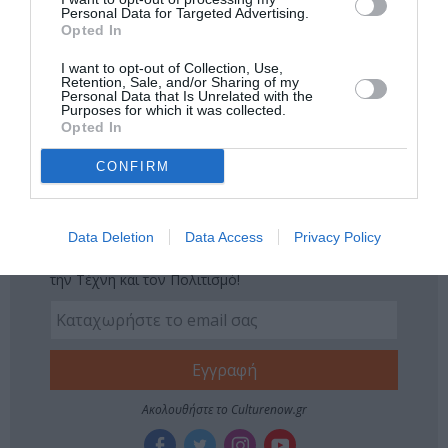
Νέοι Διαγωνισμοί
❯
Personal Data for Targeted Advertising.
Opted In
Tags
I want to opt-out of Collection, Use,
Retention, Sale, and/or Sharing of my
Personal Data that Is Unrelated with the
ΓΚΑΛΕΡΙ ΤΕΧΝΗΣ - ΑΙΘΟΥΣΕΣ ΤΕΧΝΗΣ
Purposes for which it was collected.
Opted In
ΔΩΡΕΑΝ ΕΚΔΗΛΩΣΕΙΣ
ΕΙΚΑΣΤΙΚΕΣ ΕΚΘΕΣΕΙΣ
CONFIRM
ΚΕΡΑΜΙΚΗ
Newsletter
Data Deletion
Data Access
Privacy Policy
Κάθε βδομάδα στο e-mail σας τα τελευταία νέα για
την Τέχνη και τον Πολιτισμό!
Ακολουθήστε το Culturenow.gr