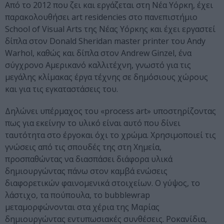
Από το 2012 που ζει και εργάζεται στη Νέα Υόρκη, έχει
παρακολουθήσει art residencies στο πανεπιστήμιο
School of Visual Arts της Νέας Υόρκης και έχει εργαστεί
δίπλα στον Donald Sheridan master printer του Andy
Warhol, καθώς και δίπλα στον Andrew Ginzel, ένα
σύγχρονο Αμερικανό καλλιτέχνη, γνωστό για τις
μεγάλης κλίμακας έργα τέχνης σε δημόσιους χώρους
και για τις εγκαταστάσεις του.
Δηλώνει υπέρμαχος του «process art» υποστηρίζοντας
πως για εκείνην το υλικό είναι αυτό που δίνει
ταυτότητα στο έργοκαι όχι το χρώμα. Χρησιμοποιεί τις
γνώσεις από τις σπουδές της στη Χημεία,
προσπαθώντας να διασπάσει διάφορα υλικά
δημιουργώντας πάνω στον καμβά ενώσεις
διαφορετικών φαινομενικά στοιχείων. Ο γύψος, το
λάστιχο, τα πούπουλα, το bubblewrap
μεταμορφώνονται στα χέρια της Μαρίας
δημιουργώντας εντυπωσιακές συνθέσεις. Ροκανίδια,