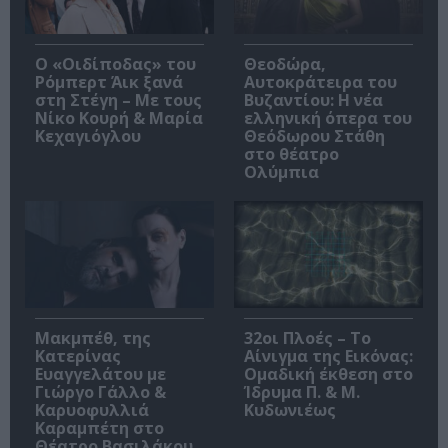
O «Οιδίποδας» του
Θεοδώρα,
Ρόμπερτ Άικ ξανά
Αυτοκράτειρα του
στη Στέγη – Με τους
Βυζαντίου: Η νέα
Νίκο Κουρή & Μαρία
ελληνική όπερα του
Κεχαγιόγλου
Θεόδωρου Στάθη
στο θέατρο
Ολύμπια
Μακμπέθ, της
32οι Πλοές – Το
Κατερίνας
Αίνιγμα της Εικόνας:
Ευαγγελάτου με
Ομαδική έκθεση στο
Γιώργο Γάλλο &
Ίδρυμα Π. & Μ.
Καρυοφυλλιά
Κυδωνιέως
Καραμπέτη στο
Θέατρο Βασιλάκου