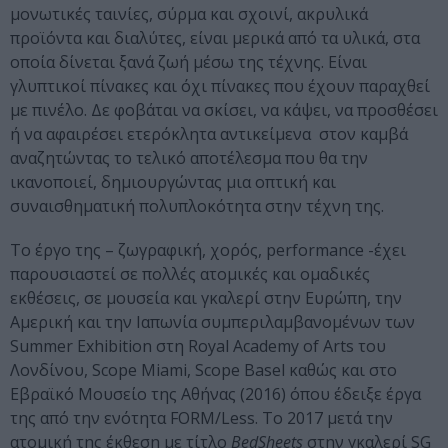
μονωτικές ταινίες, σύρμα και σχοινί, ακρυλικά
προϊόντα και διαλύτες, είναι μερικά από τα υλικά, στα
οποία δίνεται ξανά ζωή μέσω της τέχνης. Είναι
γλυπτικοί πίνακες και όχι πίνακες που έχουν παραχθεί
με πινέλο. Δε φοβάται να σκίσει, να κάψει, να προσθέσει
ή να αφαιρέσει ετερόκλητα αντικείμενα στον καμβά
αναζητώντας το τελικό αποτέλεσμα που θα την
ικανοποιεί, δημιουργώντας μια οπτική και
συναισθηματική πολυπλοκότητα στην τέχνη της.
Το έργο της – ζωγραφική, χορός, performance -έχει
παρουσιαστεί σε πολλές ατομικές και ομαδικές
εκθέσεις, σε μουσεία και γκαλερί στην Ευρώπη, την
Αμερική και την Ιαπωνία συμπεριλαμβανομένων των
Summer Exhibition στη Royal Academy of Arts του
Λονδίνου, Scope Miami, Scope Basel καθώς και στο
Εβραϊκό Μουσείο της Αθήνας (2016) όπου έδειξε έργα
της από την ενότητα FORM/Less. To 2017 μετά την
ατομική της έκθεση με τίτλο
BedSheets
στην γκαλερί SG