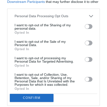
Downstream Participants
that may further disclose it to other
μάθετε πρώτοι όλες τις ειδήσεις
third parties.
Δείτε όλα τα
τελευταία νέα
για την Τέχνη και τον
Personal Data Processing Opt Outs
Πολιτισμό στο
Culturenow.gr
I want to opt-out of the Sharing of my
personal data.
Opted In
Νέοι Διαγωνισμοί
❯
I want to opt-out of the Sale of my
Personal Data.
Tags
Opted In
VIDEO ART - INSTALLATIONS
ΓΛΥΠΤΙΚΗ - ΧΑΡΑΚΤΙΚΗ
I want to opt-out of processing my
Personal Data for Targeted Advertising.
ΕΙΚΑΣΤΙΚΕΣ ΕΚΘΕΣΕΙΣ
ΖΩΓΡΑΦΙΚΗ
Opted In
I want to opt-out of Collection, Use,
Newsletter
Retention, Sale, and/or Sharing of my
Personal Data that Is Unrelated with the
Κάθε βδομάδα στο e-mail σας τα τελευταία νέα για
Purposes for which it was collected.
Opted In
την Τέχνη και τον Πολιτισμό!
CONFIRM