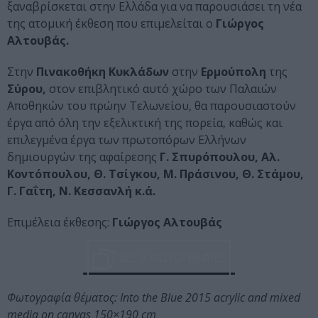
ξαναβρίσκεται στην Ελλάδα για να παρουσιάσει τη νέα
της ατομική έκθεση που επιμελείται ο
Γιώργος
Αλτουβάς.
Στην
Πινακοθήκη Κυκλάδων
στην
Ερμούπολη
της
Σύρου,
στον επιβλητικό αυτό χώρο των Παλαιών
Αποθηκών του πρώην Τελωνείου, θα παρουσιαστούν
έργα από όλη την εξελικτική της πορεία, καθώς και
επιλεγμένα έργα των πρωτοπόρων Ελλήνων
δημιουργών της αφαίρεσης
Γ. Σπυρόπουλου, Αλ.
Κοντόπουλου, Θ. Τσίγκου, Μ. Πράσινου, Θ. Στάμου,
Γ. Γαΐτη, Ν. Κεσσανλή κ.ά.
Επιμέλεια έκθεσης:
Γιώργος Αλτουβάς
ΔΕΣ 3 ΦΩΤΟΓΡΑΦΙΕΣ
Φωτογραφία θέματος: Into the Blue 2015 acrylic and mixed
media on canvas 150×190 cm