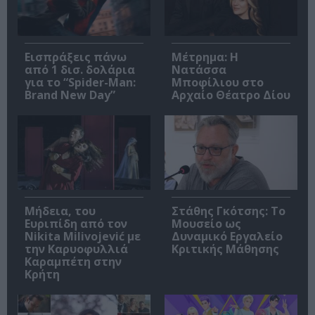
Εισπράξεις πάνω
Μέτρημα: Η
από 1 δισ. δολάρια
Νατάσσα
για το “Spider-Man:
Μποφίλιου στο
Brand New Day”
Αρχαίο Θέατρο Δίου
Μήδεια, του
Στάθης Γκότσης: Το
Ευριπίδη από τον
Μουσείο ως
Nikita Milivojević με
Δυναμικό Εργαλείο
την Καρυοφυλλιά
Κριτικής Μάθησης
Καραμπέτη στην
Κρήτη