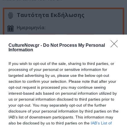
Ταυτότητα Εκδήλωσης
Ημερομηνία:
21/07/2018
26/08/2018
Από:
Εως:
CultureNow.gr -
Do Not Process My Personal
Εγκαίνια έκθεσης: Σάββατο 21 Ιουλίου 2018
Information
Ώρες: Τρίτη - Σάββατο 9.00 - 15.00
Τοποθεσία:
If you wish to opt-out of the sale, sharing to third parties, or
processing of your personal or sensitive information for
Πινακοθήκη Κυκλάδων, Ερμούπολη, Σύρος
targeted advertising by us, please use the below opt-out
section to confirm your selection. Please note that after your
Πινακοθήκη Κυκλάδων
opt-out request is processed you may continue seeing
interest-based ads based on personal information utilized by
us or personal information disclosed to third parties prior to
Πληροφορίες / Κρατήσεις:
your opt-out. You may separately opt-out of the further
2281 080918
disclosure of your personal information by third parties on the
IAB’s list of downstream participants. This information may
also be disclosed by us to third parties on the
IAB’s List of
Ακολουθήστε το Culturenow.gr στο
Google News
και