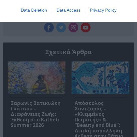
Data Deletion
Data Access
Privacy Policy
Ακολουθήστε το Culturenow.gr
Σχετικά Άρθρα
Σαρωνίς Βατικιώτη
Απόστολος
Γκάτσου –
Χαντζαράς –
Διαφάνειες Ζωής:
«Κλεμμένος
Έκθεση στο Katheti
Πειρατής» &
Summer 2026
“Beauty and Blue”:
Διπλή παράλληλη
έκθεση στην Πάτμο