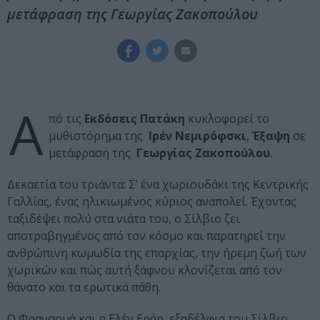
μετάφραση της Γεωργίας Ζακοπούλου
Α
πό τις
Εκδόσεις Πατάκη
κυκλοφορεί το
μυθιστόρημα της
Ιρέν Νεμιρόφσκι
,
Έξαψη
σε
μετάφραση της
Γεωργίας Ζακοπούλου
.
Δεκαετία του τριάντα: Σ’ ένα χωριουδάκι της Κεντρικής
Γαλλίας, ένας ηλικιωμένος κύριος αναπολεί. Έχοντας
ταξιδέψει πολύ στα νιάτα του, ο Σίλβιο ζει
αποτραβηγμένος από τον κόσμο και παρατηρεί την
ανθρώπινη κωμωδία της επαρχίας, την ήρεμη ζωή των
χωρικών και πώς αυτή ξάφνου κλονίζεται από τον
θάνατο και τα ερωτικά πάθη.
Ο Φρανσουά και η Ελέν Εράρ, εξαδέλφια του Σίλβιο,