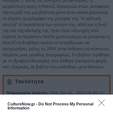
πολέμου. Σ’ αυτές τις συνεχείς μετακινήσεις, η
μεγαλύτερη κόρη, η Ντενίζ, δεκατριών ετών, μεταφέρει
πάντα μαζί της μια βαλίτσα μέσα στην οποία βρίσκεται
το έσχατο χειρόγραφο της μητέρας της: “Η γαλλική
σουίτα”. Η περιπέτεια των γονιών της, αλλά και η δική
της και της αδελφής της, ήταν τόσο οδυνηρή, πού
έπρεπε να περάσουν πολλά χρόνια μέχρι να μπορέσει η
Ντενίζ να διαβάσει εκείνα τα τετράδια και να
προχωρήσει, μόλις το 2004, στην έκδοση του κύκνειου
άσματος μιας μεγάλης συγγραφέως. Το βιβλίο τιμήθηκε
με το βραβείο Renaudot, που δόθηκε για πρώτη φορά,
κατ’ εξαίρεση, σε βιβλίο που εκδόθηκε μετά θάνατον.
Ταυτότητα
Πληροφορίες έκδοσης:
2009, 200 σελ., ISBN 978-960-16-
2754-0, Τιμή € 5,00
CultureNow.gr -
Do Not Process My Personal
Information