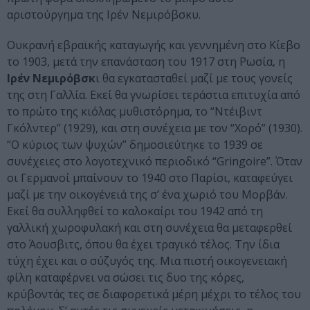
αριστούργημα της Ιρέν Νεμιρόβσκυ.
Ουκρανή εβραϊκής καταγωγής και γεννημένη στο Κίεβο
το 1903, μετά την επανάσταση του 1917 στη Ρωσία, η
Ιρέν Νεμιρόβσκ
ι θα εγκατασταθεί μαζί με τους γονείς
της στη Γαλλία. Εκεί θα γνωρίσει τεράστια επιτυχία από
το πρώτο της κιόλας μυθιστόρημα, το “Ντέιβιντ
Γκόλντερ” (1929), και στη συνέχεια με τον “Χορό” (1930).
“Ο κύριος των ψυχών” δημοσιεύτηκε το 1939 σε
συνέχειες στο λογοτεχνικό περιοδικό “Gringoire”. Όταν
οι Γερμανοί μπαίνουν το 1940 στο Παρίσι, καταφεύγει
μαζί με την οικογένειά της σ’ ένα χωριό του Μορβάν.
Εκεί θα συλληφθεί το καλοκαίρι του 1942 από τη
γαλλική χωροφυλακή και στη συνέχεια θα μεταφερθεί
στο Άουσβιτς, όπου θα έχει τραγικό τέλος. Την ίδια
τύχη έχει και ο σύζυγός της. Μια πιστή οικογενειακή
φίλη καταφέρνει να σώσει τις δυο της κόρες,
κρύβοντάς τες σε διαφορετικά μέρη μέχρι το τέλος του