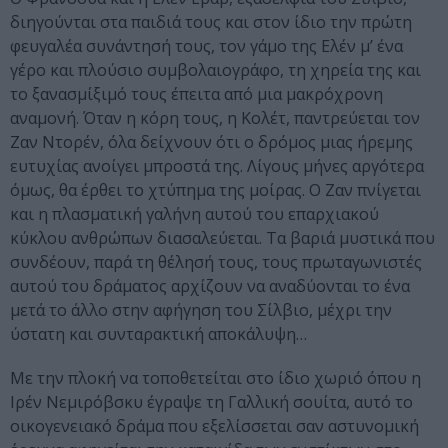
διηγούνται στα παιδιά τους και στον ίδιο την πρώτη
φευγαλέα συνάντησή τους, τον γάμο της Ελέν μ’ ένα
γέρο και πλούσιο συμβολαιογράφο, τη χηρεία της και
το ξανασμίξιμό τους έπειτα από μια μακρόχρονη
αναμονή. Όταν η κόρη τους, η Κολέτ, παντρεύεται τον
Ζαν Ντορέν, όλα δείχνουν ότι ο δρόμος μιας ήρεμης
ευτυχίας ανοίγει μπροστά της. Λίγους μήνες αργότερα
όμως, θα έρθει το χτύπημα της μοίρας. Ο Ζαν πνίγεται
και η πλασματική γαλήνη αυτού του επαρχιακού
κύκλου ανθρώπων διασαλεύεται. Τα βαριά μυστικά που
συνδέουν, παρά τη θέλησή τους, τους πρωταγωνιστές
αυτού του δράματος αρχίζουν να αναδύονται το ένα
μετά το άλλο στην αφήγηση του Σίλβιο, μέχρι την
ύστατη και συνταρακτική αποκάλυψη…
Με την πλοκή να τοποθετείται στο ίδιο χωριό όπου η
Ιρέν Νεμιρόβσκυ έγραψε τη Γαλλική σουίτα, αυτό το
οικογενειακό δράμα που εξελίσσεται σαν αστυνομική