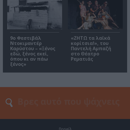
9ο Φεστιβάλ
«ΖΗΤΩ τα λαϊκά
Ντοκιμαντέρ
κορίτσια!», του
Καρύστου – «Ξένος
Παντελή Αμπαζή
εδώ, ξένος εκεί,
στο Θέατρο
όπου κι αν πάω
Ρεματιάς
ξένος»
Προφίλ