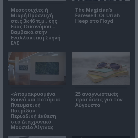
Μεσοτοιχίες ή
The Magician’s
Μικρή Προσευχή
Farewell: Οι Uriah
στις 3κ46 π.μ., της
Heep στο Floyd
Εύας Οικονόμου –
Βαμβακά στην
Εναλλακτική Σκηνή
ΕΛΣ
«Απομακρυσμένα
25 αναγνωστικές
Βουνά και Ποτάμια:
προτάσεις για τον
Πνευματική
Αύγουστο
Πατρίδα»:
Περιοδική έκθεση
στο Διαχρονικό
Μουσείο Αίγινας