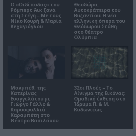
O «Οιδίποδας» του
Θεοδώρα,
Ρόμπερτ Άικ ξανά
Αυτοκράτειρα του
στη Στέγη – Με τους
Βυζαντίου: Η νέα
Νίκο Κουρή & Μαρία
ελληνική όπερα του
Κεχαγιόγλου
Θεόδωρου Στάθη
στο θέατρο
Ολύμπια
Μακμπέθ, της
32οι Πλοές – Το
Κατερίνας
Αίνιγμα της Εικόνας:
Ευαγγελάτου με
Ομαδική έκθεση στο
Γιώργο Γάλλο &
Ίδρυμα Π. & Μ.
Καρυοφυλλιά
Κυδωνιέως
Καραμπέτη στο
Θέατρο Βασιλάκου