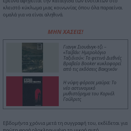
έρευνα αφηγείται την καταιγίδα των ενστίκτων στο
κλειστό κύκλωμα μιας κοινωνίας όπου όλα παραείναι
ομαλά για να είναι αληθινά.
ΜΗΝ ΧΑΣΕΙΣ!
Γιανγκ Σιουάνγκ-τζι –
«Ταϊβάν: Ημερολόγιο
Ταξιδιού»: Το φετινό Διεθνές
Βραβείο Booker κυκλοφορεί
από τις εκδόσεις Βακχικόν
Η νύφη φόρεσε μαύρα: Το
νέο αστυνομικό
μυθιστόρημα του Κορνέλ
Γούλριτς
Εβδομήντα χρόνια μετά τη συγγραφή του, εκδίδεται για
πρώτη φορά ολοκληρωμένο το μικρό αυτό