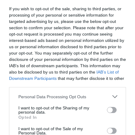
Ακολουθήστε το Culturenow.gr στο
Google News
και
If you wish to opt-out of the sale, sharing to third parties, or
μάθετε πρώτοι όλες τις ειδήσεις
processing of your personal or sensitive information for
targeted advertising by us, please use the below opt-out
Δείτε όλα τα
τελευταία νέα
για την Τέχνη και τον
section to confirm your selection. Please note that after your
Πολιτισμό στο
Culturenow.gr
opt-out request is processed you may continue seeing
interest-based ads based on personal information utilized by
us or personal information disclosed to third parties prior to
Νέοι Διαγωνισμοί
❯
your opt-out. You may separately opt-out of the further
disclosure of your personal information by third parties on the
Tags
IAB’s list of downstream participants. This information may
also be disclosed by us to third parties on the
IAB’s List of
ΕΚΔΟΣΕΙΣ ΠΑΤΑΚΗ
Downstream Participants
that may further disclose it to other
third parties.
Newsletter
Personal Data Processing Opt Outs
Κάθε βδομάδα στο e-mail σας τα τελευταία νέα για
την Τέχνη και τον Πολιτισμό!
I want to opt-out of the Sharing of my
personal data.
Opted In
I want to opt-out of the Sale of my
Personal Data.