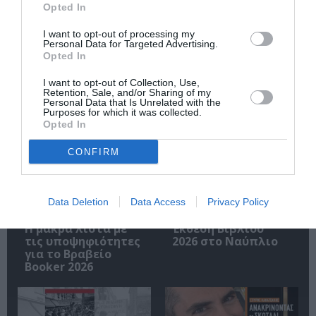
Opted In
Ακολουθήστε το Culturenow.gr
I want to opt-out of processing my
Personal Data for Targeted Advertising.
Opted In
I want to opt-out of Collection, Use,
Retention, Sale, and/or Sharing of my
Personal Data that Is Unrelated with the
Σχετικά Άρθρα
Purposes for which it was collected.
Opted In
CONFIRM
Data Deletion
Data Access
Privacy Policy
Η μακρά λίστα με
Έκθεση Βιβλίου
τις υποψηφιότητες
2026 στο Ναύπλιο
για το Βραβείο
Booker 2026