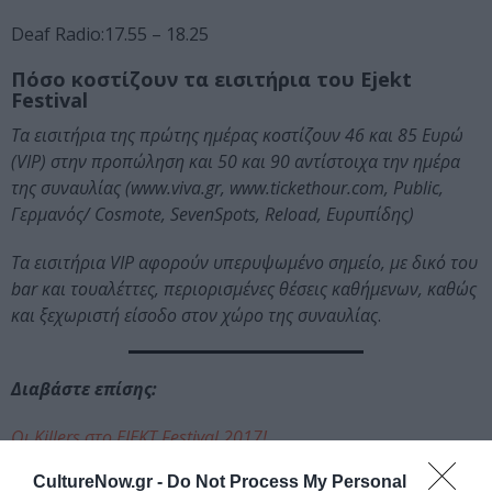
Deaf Radio:17.55 – 18.25
Πόσο κοστίζουν τα εισιτήρια του Ejekt
Festival
Τα εισιτήρια της πρώτης ημέρας κοστίζουν 46 και 85 Ευρώ
(VIP) στην προπώληση και 50 και 90 αντίστοιχα την ημέρα
της συναυλίας (www.viva.gr, www.tickethour.com, Public,
Γερμανός/ Cosmote, SevenSpots, Reload, Ευρυπίδης)
Τα εισιτήρια VIP αφορούν υπερυψωμένο σημείο, με δικό του
bar και τουαλέττες, περιορισμένες θέσεις καθήμενων, καθώς
και ξεχωριστή είσοδο στον χώρο της συναυλίας
.
Διαβάστε επίσης:
Οι Killers στο EJEKT Festival 2017!
CultureNow.gr -
Do Not Process My Personal
Killers: Τι να περιμένεις στη συναυλία τους στο Ejekt, με βάση