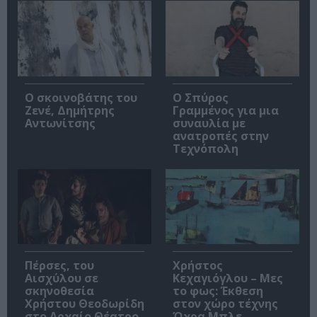
Ο σκοινοβάτης του
Ο Σπύρος
Ζενέ, Δημήτρης
Γραμμένος για μια
Αντωνίτσης
συναυλία με
ανατροπές στην
Τεχνόπολη
Πέρσες, του
Χρήστος
Αισχύλου σε
Κεχαγιόγλου – Μες
σκηνοθεσία
το φως: Έκθεση
Χρήστου Θεοδωρίδη
στον χώρο τέχνης
στο Αρχαίο Θέατρο
Ώχρα Μπλε