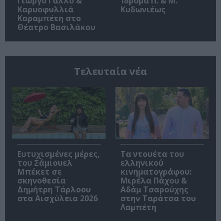
Γιώργο Γάλλο &
Ίδρυμα Π. & Μ.
Καρυοφυλλιά
Κυδωνιέως
Καραμπέτη στο
Θέατρο Βασιλάκου
Τελευταία νέα
Ευτυχισμένες μέρες,
Τα ντουέτα του
του Σάμιουελ
ελληνικού
Μπέκετ σε
κινηματογράφου:
σκηνοθεσία
Μιρέλα Πάχου &
Δημήτρη Τάρλοου
Αδάμ Τσαρούχης
στα Αισχύλεια 2026
στην Ταράτσα του
Λαμπέτη