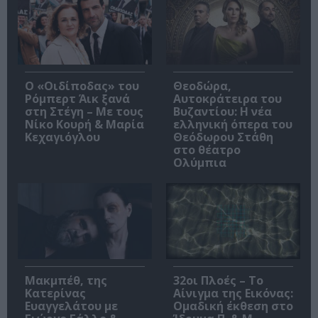
O «Οιδίποδας» του
Θεοδώρα,
Ρόμπερτ Άικ ξανά
Αυτοκράτειρα του
στη Στέγη – Με τους
Βυζαντίου: Η νέα
Νίκο Κουρή & Μαρία
ελληνική όπερα του
Κεχαγιόγλου
Θεόδωρου Στάθη
στο θέατρο
Ολύμπια
Μακμπέθ, της
32οι Πλοές – Το
Κατερίνας
Αίνιγμα της Εικόνας:
Ευαγγελάτου με
Ομαδική έκθεση στο