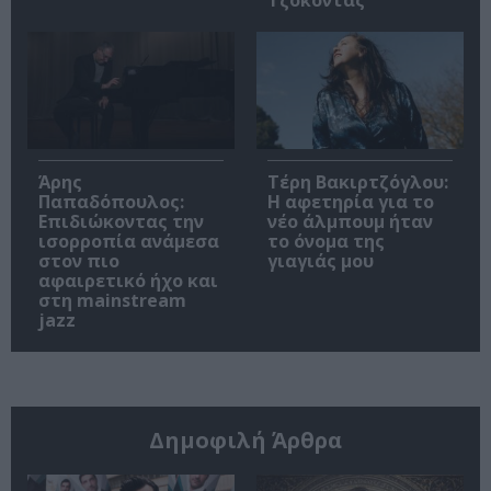
Τζοκόντας
Άρης
Τέρη Βακιρτζόγλου:
Παπαδόπουλος:
Η αφετηρία για το
Επιδιώκοντας την
νέο άλμπουμ ήταν
ισορροπία ανάμεσα
το όνομα της
στον πιο
γιαγιάς μου
αφαιρετικό ήχο και
στη mainstream
jazz
Δημοφιλή Άρθρα