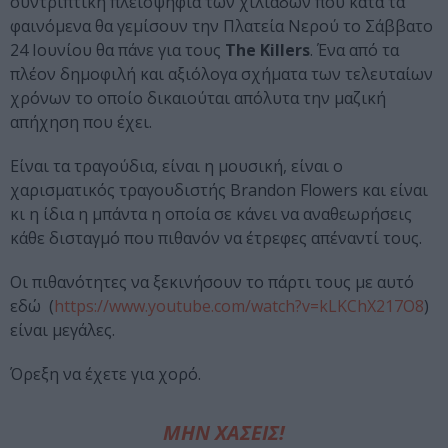
συντριπτική πλειοψηφία των χιλιάδων που κατά τα
φαινόμενα θα γεμίσουν την Πλατεία Νερού το Σάββατο
24 Ιουνίου θα πάνε για τους
The Killers
. Ένα από τα
πλέον δημοφιλή και αξιόλογα σχήματα των τελευταίων
χρόνων το οποίο δικαιούται απόλυτα την μαζική
απήχηση που έχει.
Είναι τα τραγούδια, είναι η μουσική, είναι ο
χαρισματικός τραγουδιστής Brandon Flowers και είναι
κι η ίδια η μπάντα η οποία σε κάνει να αναθεωρήσεις
κάθε δισταγμό που πιθανόν να έτρεφες απέναντί τους.
Οι πιθανότητες να ξεκινήσουν το πάρτι τους με αυτό
εδώ (
https://www.youtube.com/watch?v=kLKChX217O8
)
είναι μεγάλες.
Όρεξη να έχετε για χορό.
ΜΗΝ ΧΑΣΕΙΣ!