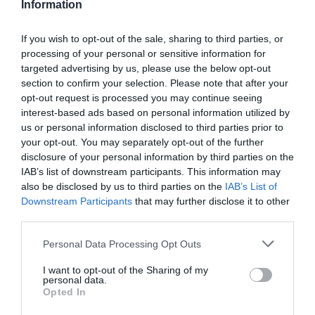
Information
το setlist τους;
If you wish to opt-out of the sale, sharing to third parties, or
Οι Killers παίζουν για πρώτη φορά live το νέο τραγούδι τους,
processing of your personal or sensitive information for
Run for Cover
targeted advertising by us, please use the below opt-out
section to confirm your selection. Please note that after your
EJEKT Festival 2017:
Το
line – up
του
φετινού
φεστιβάλ
opt-out request is processed you may continue seeing
interest-based ads based on personal information utilized by
us or personal information disclosed to third parties prior to
Ταυτότητα Εκδήλωσης
your opt-out. You may separately opt-out of the further
disclosure of your personal information by third parties on the
Τοποθεσία:
IAB’s list of downstream participants. This information may
Πλατεία Νερού (Ολυμπιακός Πόλος Φαλήρου), Δέλτα
also be disclosed by us to third parties on the
IAB’s List of
Φαλήρου, Αθήνα
Downstream Participants
that may further disclose it to other
third parties.
Πλατεία Νερού
Personal Data Processing Opt Outs
I want to opt-out of the Sharing of my
Ακολουθήστε το Culturenow.gr στο
Google News
και
personal data.
Opted In
μάθετε πρώτοι όλες τις ειδήσεις