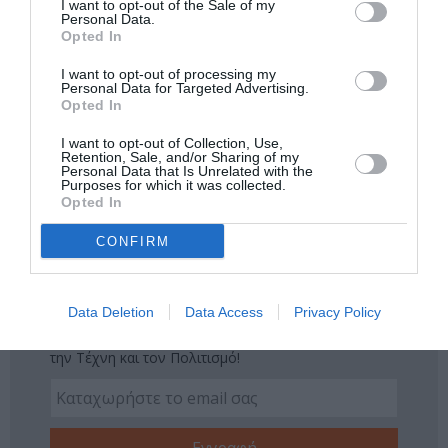
I want to opt-out of the Sale of my
Δείτε όλα τα
τελευταία νέα
για την Τέχνη και τον
Personal Data.
Opted In
Πολιτισμό στο
Culturenow.gr
I want to opt-out of processing my
Personal Data for Targeted Advertising.
Νέοι Διαγωνισμοί
❯
Opted In
Tags
I want to opt-out of Collection, Use,
Retention, Sale, and/or Sharing of my
Personal Data that Is Unrelated with the
EJEKT FESTIVAL
POP - ROCK - ALTERNATIVE
Purposes for which it was collected.
Opted In
THE KILLERS
ΚΑΛΟΚΑΙΡΙΝΕΣ ΣΥΝΑΥΛΙΕΣ
CONFIRM
ΜΟΥΣΙΚΑ ΦΕΣΤΙΒΑΛ
ΣΥΝΑΥΛΙΕΣ 2017
Newsletter
Data Deletion
Data Access
Privacy Policy
Κάθε βδομάδα στο e-mail σας τα τελευταία νέα για
την Τέχνη και τον Πολιτισμό!