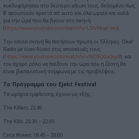
κυκλοφόρησαν στο δεύτερο album τους, δεδομένο πως
θ’ ακουστούν αρκετά απ’ αυτό και όλα ωραία και καλά
για την ώρα που θα βγουν στη σκηνή.
(
https://www.youtube.com/watch?v=LSlVRkq61eo
).
Την οποία σκηνή θα πατήσουν πρώτη οι Έλληνες Deaf
Radio με έναν δίσκο στις αποσκευές τους
(
https://www.youtube.com/watch?v=cNDSQ0aQvy8
) και
τον άχαρο ρόλο να παίξουν την ώρα που η ζέστη θα
είναι βασανιστική σύμφωνα με τις προβλέψεις.
Το Πρόγραμμα του Ejekt Festival
Τα ωράρια εμφάνισης έχουν ως εξής:
The Killers: 22.45
The Kills: 20.30 – 22.05
Circa Waves: 18.45 – 20.00