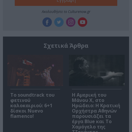
Ακολουθήστε το Culturenow.gr
Σχετικά Άρθρα
Το soundtrack του
Η Αμερική του
φετινού
Μάνου Χ, στο
καλοκαιριού: 6+1
Ηρώδειο: Η Κρατική
δίσκοι Nuevo
Ορχήστρα Αθηνών
flamenco!
παρουσιάζει τα
έργα Blue και Το
Χαμόγελο της