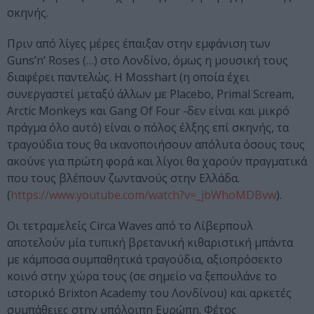
σκηνής.
Πριν από λίγες μέρες έπαιξαν στην εμφάνιση των
Guns’n’ Roses (…) στο Λονδίνο, όμως η μουσική τους
διαφέρει παντελώς. Η Mosshart (η οποία έχει
συνεργαστεί μεταξύ άλλων με Placebo, Primal Scream,
Arctic Monkeys και Gang Of Four -δεν είναι και μικρό
πράγμα όλο αυτό) είναι ο πόλος έλξης επί σκηνής, τα
τραγούδια τους θα ικανοποιήσουν απόλυτα όσους τους
ακούνε για πρώτη φορά και λίγοι θα χαρούν πραγματικά
που τους βλέπουν ζωντανούς στην Ελλάδα.
(
https://www.youtube.com/watch?v=_jbWhoMDBvw
).
Οι τετραμελείς Circa Waves από το Λίβερπουλ
αποτελούν μία τυπική βρετανική κιθαριστική μπάντα
με κάμποσα συμπαθητικά τραγούδια, αξιοπρόσεκτο
κοινό στην χώρα τους (σε σημείο να ξεπουλάνε το
ιστορικό Brixton Academy του Λονδίνου) και αρκετές
συμπάθειες στην υπόλοιπη Ευρώπη. Φέτος