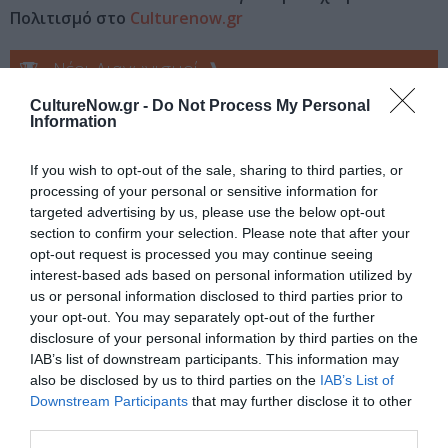
Πολιτισμό στο
Culturenow.gr
Νέοι Διαγωνισμοί
❯
CultureNow.gr -
Do Not Process My Personal
Tags
Information
ΕΙΚΑΣΤΙΚΕΣ ΕΚΘΕΣΕΙΣ
ΕΚΘΕΣΗ ΖΩΓΡΑΦΙΚΗΣ
If you wish to opt-out of the sale, sharing to third parties, or
ΖΩΓΡΑΦΙΚΗ
ΖΩΓΡΑΦΟΣ
processing of your personal or sensitive information for
targeted advertising by us, please use the below opt-out
section to confirm your selection. Please note that after your
Newsletter
opt-out request is processed you may continue seeing
interest-based ads based on personal information utilized by
Κάθε βδομάδα στο e-mail σας τα τελευταία νέα για
us or personal information disclosed to third parties prior to
την Τέχνη και τον Πολιτισμό!
your opt-out. You may separately opt-out of the further
disclosure of your personal information by third parties on the
IAB’s list of downstream participants. This information may
also be disclosed by us to third parties on the
IAB’s List of
Downstream Participants
that may further disclose it to other
third parties.
Ακολουθήστε το Culturenow.gr