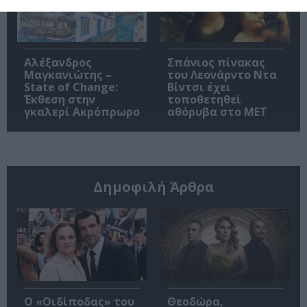
Αλέξανδρος
Σπάνιος πίνακας
Μαγκανιώτης –
του Λεονάρντο Ντα
State of Change:
Βίντσι έχει
Έκθεση στην
τοποθετηθεί
γκαλερί Ακρόπρωρο
αθόρυβα στο MET
Δημοφιλή Άρθρα
O «Οιδίποδας» του
Θεοδώρα,