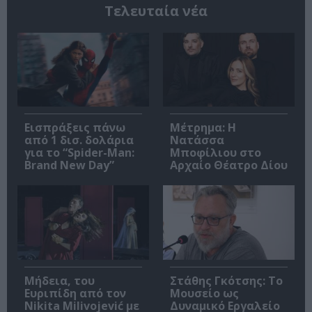
Τελευταία νέα
Εισπράξεις πάνω
Μέτρημα: Η
από 1 δισ. δολάρια
Νατάσσα
για το “Spider-Man:
Μποφίλιου στο
Brand New Day”
Αρχαίο Θέατρο Δίου
Μήδεια, του
Στάθης Γκότσης: Το
Ευριπίδη από τον
Μουσείο ως
Nikita Milivojević με
Δυναμικό Εργαλείο