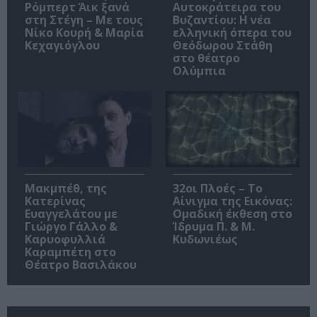
Ρόμπερτ Άικ ξανά
Αυτοκράτειρα του
στη Στέγη – Με τους
Βυζαντίου: Η νέα
Νίκο Κουρή & Μαρία
ελληνική όπερα του
Κεχαγιόγλου
Θεόδωρου Στάθη
στο θέατρο
Ολύμπια
Μακμπέθ, της
32οι Πλοές – Το
Κατερίνας
Αίνιγμα της Εικόνας:
Ευαγγελάτου με
Ομαδική έκθεση στο
Γιώργο Γάλλο &
Ίδρυμα Π. & Μ.
Καρυοφυλλιά
Κυδωνιέως
Καραμπέτη στο
Θέατρο Βασιλάκου