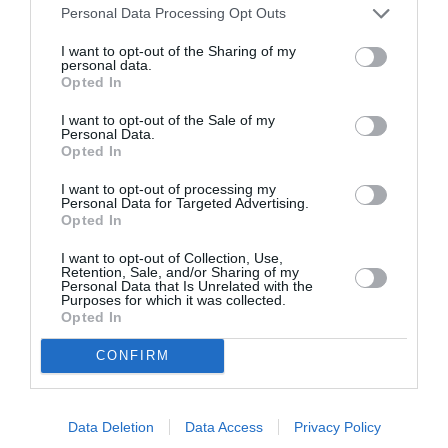
Personal Data Processing Opt Outs
I want to opt-out of the Sharing of my
personal data.
Opted In
Σχετικά Άρθρα
I want to opt-out of the Sale of my
Personal Data.
Opted In
I want to opt-out of processing my
Personal Data for Targeted Advertising.
Opted In
I want to opt-out of Collection, Use,
Σαρωνίς Βατικιώτη
Απόστολος
Retention, Sale, and/or Sharing of my
Γκάτσου –
Χαντζαράς –
Personal Data that Is Unrelated with the
Διαφάνειες Ζωής:
«Κλεμμένος
Purposes for which it was collected.
Έκθεση στο Katheti
Πειρατής» &
Opted In
Summer 2026
“Beauty and Blue”:
Διπλή παράλληλη
CONFIRM
έκθεση στην Πάτμο
Data Deletion
Data Access
Privacy Policy