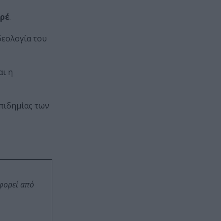
ρέ
.
ιδεολογία του
αι η
επιδημίας των
οφορεί από