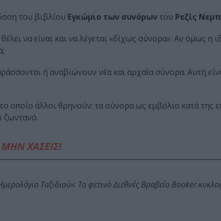
δοση του βιβλίου
Εγκώμιο των συνόρων
του
Ρεζίς Νεμπ
ο θέλει να είναι και να λέγεται «δίχως σύνορα». Αν όμως η 
α;
ράσσονται ή αναβιώνουν νέα και αρχαία σύνορα. Αυτή είν
το οποίο άλλοι θρηνούν: τα σύνορα ως εμβόλιο κατά της 
ι ζωντανό.
ΜΗΝ ΧΑΣΕΙΣ!
: Ημερολόγιο Ταξιδιού»: Το φετινό Διεθνές Βραβείο Booker κυκλ