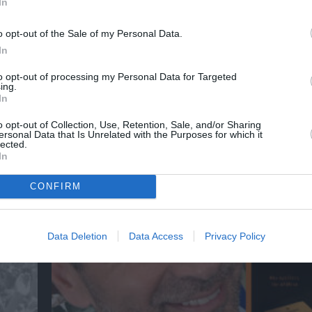
In
o opt-out of the Sale of my Personal Data.
In
to opt-out of processing my Personal Data for Targeted
ing.
In
o opt-out of Collection, Use, Retention, Sale, and/or Sharing
ersonal Data that Is Unrelated with the Purposes for which it
lected.
αβείο
Έκθεση Βιβλίου 2026 στο Ναύπλιο
In
CONFIRM
Data Deletion
Data Access
Privacy Policy