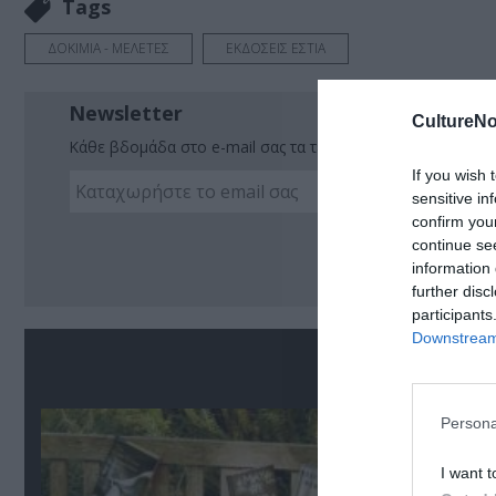
Tags
ΔΟΚΙΜΙΑ - ΜΕΛΕΤΕΣ
ΕΚΔΟΣΕΙΣ ΕΣΤΙΑ
Newsletter
CultureNo
Κάθε βδομάδα στο e-mail σας τα τελευταία νέα για την Τέχ
If you wish 
sensitive in
confirm you
Ακο
continue se
information 
further disc
participants
Downstream 
Σ
Persona
I want t