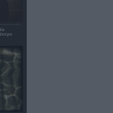
έα
θέατρο