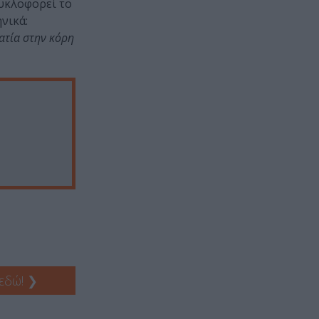
κυκλοφορεί το
ηνικά:
ατία στην κόρη
 εδώ!
❯