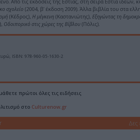
νο. Από τις εκδόσεις της Εστίας, στη σειρά Εστία ιδεών, 
κο σχολείο
(2004, β’ έκδοση 2009). Άλλα βιβλία του στα ελλ
ρομή
(Κέδρος),
Η μέγκενη
(Καστανιώτης),
Εξηγώντας τη δημοκρ
),
Οδοιπορικό στις χώρες της Βίβλου
(Πόλις).
 ευρώ, ISBN: 978-960-05-1630-2
μάθετε πρώτοι όλες τις ειδήσεις
ολιτισμό στο
Culturenow.gr
r
Δες