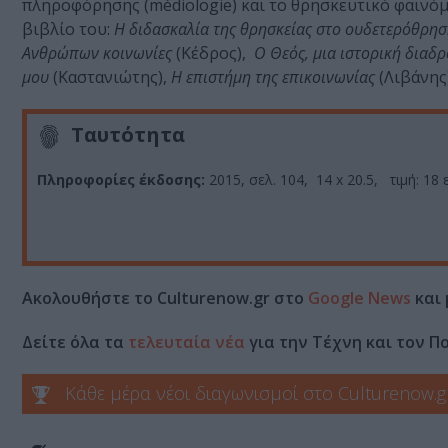
πληροφόρησης (médiologie) και το θρησκευτικό φαινόμε
βιβλίο του:
Η διδασκαλία της θρησκείας στο ουδετερόθρησ
Ανθρώπων κοινωνίες
(Κέδρος),
Ο Θεός, μια ιστορική διαδ
μου
(Καστανιώτης),
Η επιστήμη της επικοινωνίας
(Λιβάνης
Ταυτότητα
Πληροφορίες έκδοσης:
2015, σελ. 104, 14 x 20.5, τιμή: 18
Ακολουθήστε το Culturenow.gr στο
Google News
και 
Δείτε όλα τα
τελευταία νέα
για την Τέχνη και τον Π
Κάθε μέρα νέοι διαγωνισμοί στο Culturenow.g