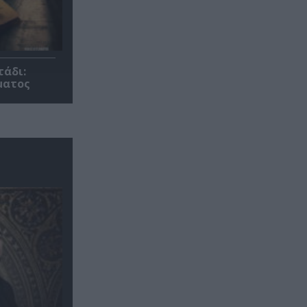
τάδι:
ματος