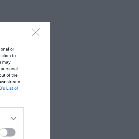
sonal or
ection to
ou may
 personal
out of the
 downstream
B’s List of