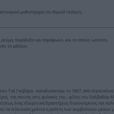
αστυνομικό μυθιστόρημα του Κορνέλ Γούλριτς
 ρεύμα, παράδοξο και παράφωνο, και το οποίο, ωστόσο,
σει το μέλλον.
 του Τσέ Γκεβάρα –καταδικάστηκε το 1967, από στρατοδικε
μέρος της ποινής στις φυλακές της-, φίλος του Σαλβαδόρ Α
ίστως ένας εξαιρετικά δραστήριος διανοούμενος και πο
ει τα τελευταία χρόνια η μελέτη των συμβολικών μέσων 