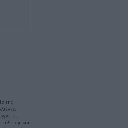
ίο της
λλιέντε,
λυγράφος
μετάδοσης και