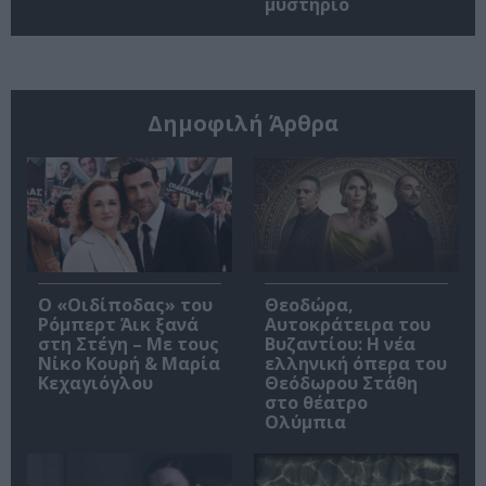
μυστήριο
Δημοφιλή Άρθρα
O «Οιδίποδας» του
Θεοδώρα,
Ρόμπερτ Άικ ξανά
Αυτοκράτειρα του
στη Στέγη – Με τους
Βυζαντίου: Η νέα
Νίκο Κουρή & Μαρία
ελληνική όπερα του
Κεχαγιόγλου
Θεόδωρου Στάθη
στο θέατρο
Ολύμπια