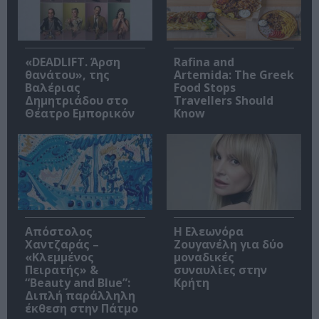
«DEADLIFT. Άρση
Rafina and
θανάτου», της
Artemida: The Greek
Βαλέριας
Food Stops
Δημητριάδου στο
Travellers Should
Θέατρο Εμπορικόν
Know
Απόστολος
Η Ελεωνόρα
Χαντζαράς –
Ζουγανέλη για δύο
«Κλεμμένος
μοναδικές
Πειρατής» &
συναυλίες στην
“Beauty and Blue”:
Κρήτη
Διπλή παράλληλη
έκθεση στην Πάτμο