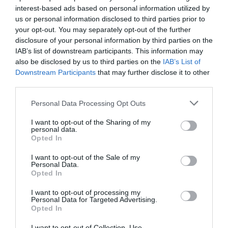
interest-based ads based on personal information utilized by
us or personal information disclosed to third parties prior to
Tags
your opt-out. You may separately opt-out of the further
disclosure of your personal information by third parties on the
ΕΚΔΟΣΕΙΣ ΔΙΟΠΤΡΑ
ΠΕΖΟΓΡΑΦΙΑ
IAB’s list of downstream participants. This information may
also be disclosed by us to third parties on the
IAB’s List of
Newsletter
Downstream Participants
that may further disclose it to other
third parties.
Κάθε βδομάδα στο e-mail σας τα τελευταία νέα για
την Τέχνη και τον Πολιτισμό!
Personal Data Processing Opt Outs
I want to opt-out of the Sharing of my
personal data.
Opted In
I want to opt-out of the Sale of my
Personal Data.
Ακολουθήστε το Culturenow.gr
Opted In
I want to opt-out of processing my
Personal Data for Targeted Advertising.
Opted In
Σχετικά Άρθρα
I want to opt-out of Collection, Use,