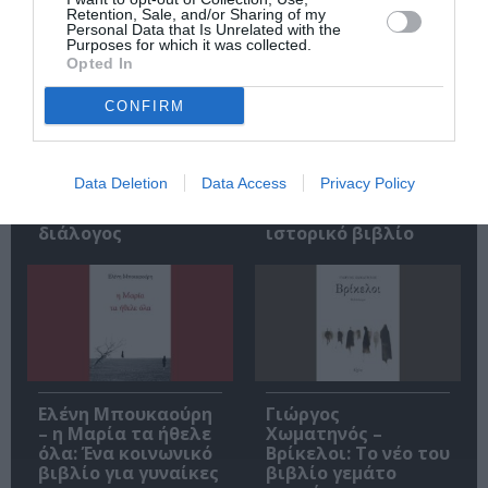
Retention, Sale, and/or Sharing of my
Personal Data that Is Unrelated with the
Purposes for which it was collected.
Opted In
CONFIRM
Αντόνιο Πόρτσια –
Φιλίπ Κολλέν – Ο
Data Deletion
Data Access
Privacy Policy
Φωνές: Ένα βιβλίο
μπάρμαν του Ritz:
ως εσωτερικός
Ένα κοινωνικό
διάλογος
ιστορικό βιβλίο
Ελένη Μπουκαούρη
Γιώργος
– η Μαρία τα ήθελε
Χωματηνός –
όλα: Ένα κοινωνικό
Βρίκελοι: Το νέο του
βιβλίο για γυναίκες
βιβλίο γεμάτο