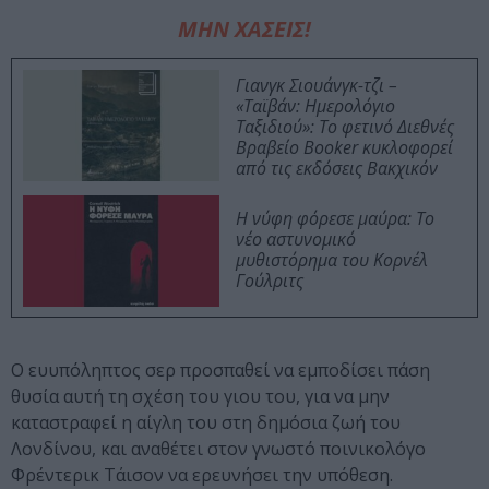
ΜΗΝ ΧΑΣΕΙΣ!
Γιανγκ Σιουάνγκ-τζι –
«Ταϊβάν: Ημερολόγιο
Ταξιδιού»: Το φετινό Διεθνές
Βραβείο Booker κυκλοφορεί
από τις εκδόσεις Βακχικόν
Η νύφη φόρεσε μαύρα: Το
νέο αστυνομικό
μυθιστόρημα του Κορνέλ
Γούλριτς
Ο ευυπόληπτος σερ προσπαθεί να εμποδίσει πάση
θυσία αυτή τη σχέση του γιου του, για να μην
καταστραφεί η αίγλη του στη δημόσια ζωή του
Λονδίνου, και αναθέτει στον γνωστό ποινικολόγο
Φρέντερικ Τάισον να ερευνήσει την υπόθεση.