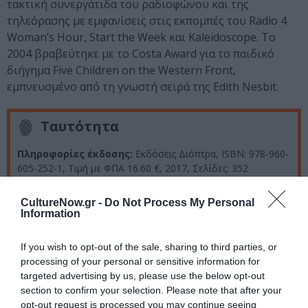
τακτική συνεργάτιδα του ραδιοφώνου και της
τηλεόρασης με εμφανίσεις στις εκπομπές του Radio 4
Woman’s Hour, Start the Week και Kaleidoscope. To
2004 βραβεύτηκε με το Costa Award για το παιδικό
διήγημα Five Children on the Western Front,
εμπνευσμένο από τη γνωστή σειρά της Edith Nesbit.
Ταυτότητα
Πληροφορίες έκδοσης:
Εκδόσεις Διόπτρα, ISBN: 978-960-
605-252-1, Τιμή με ΦΠΑ 16.60 €, 2017, Σελίδες: 352
CultureNow.gr -
Do Not Process My Personal
Ακολουθήστε το Culturenow.gr στο
Google News
και
Information
μάθετε πρώτοι όλες τις ειδήσεις
If you wish to opt-out of the sale, sharing to third parties, or
Δείτε όλα τα
τελευταία νέα
για την Τέχνη και τον
processing of your personal or sensitive information for
Πολιτισμό στο
Culturenow.gr
targeted advertising by us, please use the below opt-out
section to confirm your selection. Please note that after your
Νέοι Διαγωνισμοί
❯
opt-out request is processed you may continue seeing