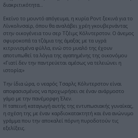
διακριτικότητα…
Εκείνο το μουντό απόγευμα, η κυρία Ροντ ξεκινά για το
Λίνκολν­σαϊρ, όπου θα αναλάβει χρέη γκουβερνάντας
στην οικογένεια του σερ Τζέιμς Κόλντερστον. Ο άνεμος
σφυροκοπά τα τζάμια της άμαξας με τα υγρά
κιτρινισμένα φύλλα, ενώ στο μυαλό της έχουν
αποτυπωθεί τα λόγια της αγαπημένης της οικονόμου
«Γιατί δεν την παντρεύεται αμέσως να τελειώνει η
ιστορία;»
Την ίδια ώρα, ο νεαρός Τσαρλς Κόλντερστον είναι
αποφασισμένος να προχωρήσει σε έναν ανάρμοστο
γάμο με την πανέμορφη Έλεν.
Η ταπεινή καταγωγή αυτής της εντυπωσιακής γυναίκας,
η σχέση της με έναν καρδιοκατακτητή και ένα ανώνυμο
γράμμα που την αποκαλεί πόρνη πυροδοτούν τις
εξελίξεις.