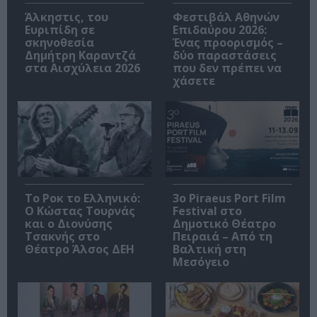
Άλκηστις, του
Φεστιβάλ Αθηνών
Ευριπίδη σε
Επιδαύρου 2026:
σκηνοθεσία
Ένας προορισμός –
Δημήτρη Καραντζά
δύο παραστάσεις
στα Αισχύλεια 2026
που δεν πρέπει να
χάσετε
Το Ροκ το Ελληνικό:
3o Piraeus Port Film
Ο Κώστας Τουρνάς
Festival στο
και ο Διονύσης
Δημοτικό Θέατρο
Τσακνής στο
Πειραιά – Από τη
Θέατρο Άλσος ΔΕΗ
Βαλτική στη
Μεσόγειο