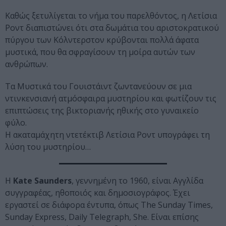
Καθώς ξετυλίγεται το νήμα του παρελθόντος, η Λετίσια
Ροντ διαπιστώνει ότι στα δωμάτια του αριστοκρατικού
πύργου των Κόλντερστον κρύβονται πολλά άφατα
μυστικά, που θα σφραγίσουν τη μοίρα αυτών των
ανθρώπων.
Τα Μυστικά του Γουιστάιντ ζωντανεύουν σε μια
ντινκενσιανή ατμόσφαιρα μυστηρίου και φωτίζουν τις
επιπτώσεις της βικτοριανής ηθικής στο γυναικείο
φύλο.
Η ακαταμάχητη ντετέκτιβ Λετίσια Ροντ υπογράφει τη
λύση του μυστηρίου…
Η
Kate Saunders
, γεννημένη το 1960, είναι Αγγλίδα
συγγραφέας, ηθοποιός και δημοσιογράφος. Έχει
εργαστεί σε διάφορα έντυπα, όπως The Sunday Times,
Sunday Express, Daily Telegraph, She. Είναι επίσης