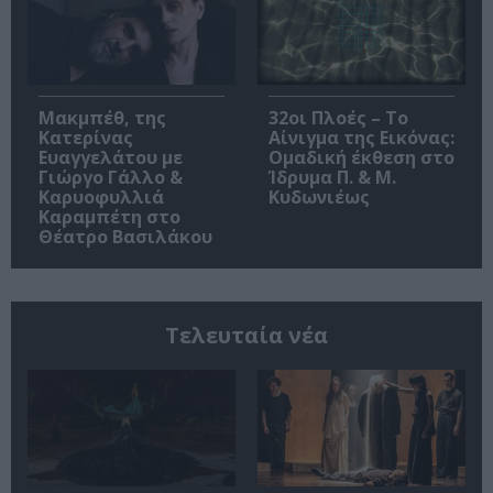
Μακμπέθ, της
32οι Πλοές – Το
Κατερίνας
Αίνιγμα της Εικόνας:
Ευαγγελάτου με
Ομαδική έκθεση στο
Γιώργο Γάλλο &
Ίδρυμα Π. & Μ.
Καρυοφυλλιά
Κυδωνιέως
Καραμπέτη στο
Θέατρο Βασιλάκου
Τελευταία νέα