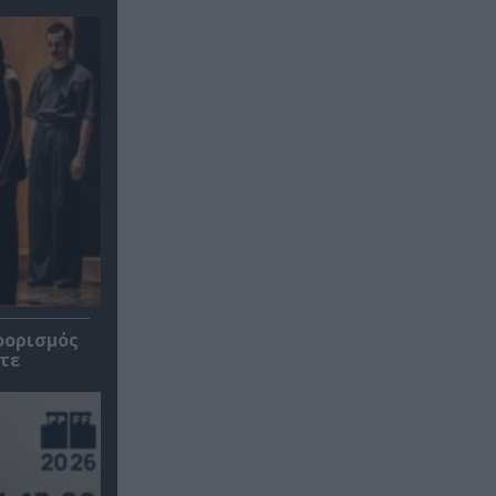
οορισμός
τε