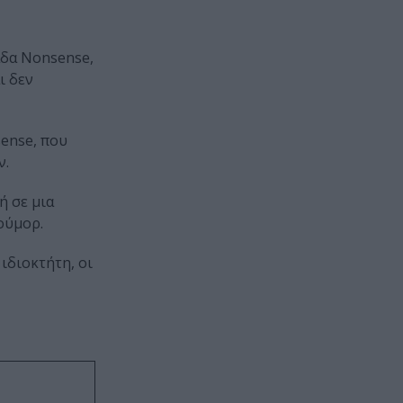
άδα Nonsense,
ι δεν
ense, που
ν.
ή σε μια
ούμορ.
ιδιοκτήτη, οι