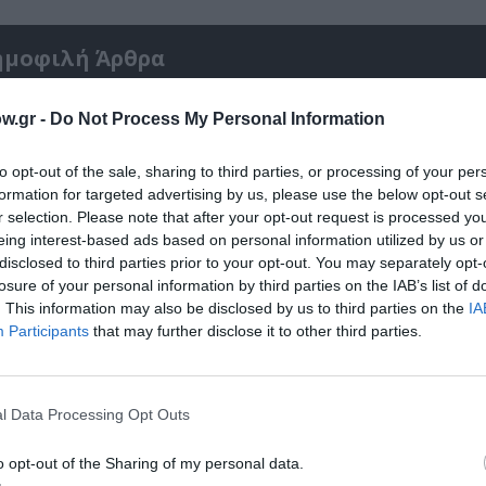
ημοφιλή Άρθρα
w.gr -
Do Not Process My Personal Information
to opt-out of the sale, sharing to third parties, or processing of your per
formation for targeted advertising by us, please use the below opt-out s
r selection. Please note that after your opt-out request is processed y
eing interest-based ads based on personal information utilized by us or
disclosed to third parties prior to your opt-out. You may separately opt-
losure of your personal information by third parties on the IAB’s list of
. This information may also be disclosed by us to third parties on the
IA
Participants
that may further disclose it to other third parties.
l Data Processing Opt Outs
 – Με
Θεοδώρα, Αυτοκράτειρα του Βυζαντίου: Η ν
ελληνική όπερα του Θεόδωρου Στάθη στο 
Ολύμπια
o opt-out of the Sharing of my personal data.