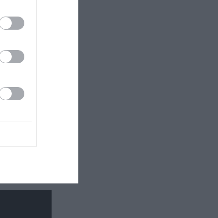
κή έκθεση