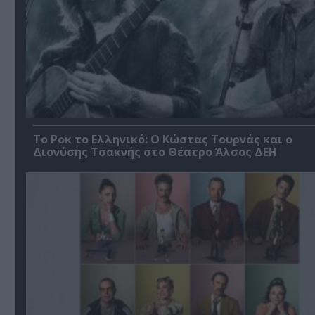
Το Ροκ το Ελληνικό: Ο Κώστας Τουρνάς και ο
Διονύσης Τσακνής στο Θέατρο Άλσος ΔΕΗ