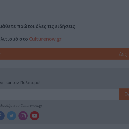
μάθετε πρώτοι όλες τις ειδήσεις
ολιτισμό στο
Culturenow.gr
r
Δες
νη και τον Πολιτισμό!
λουθήστε το Culturenow.gr