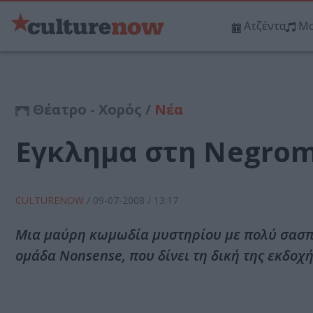
Ατζέντα
Μο
Θέατρο - Χορός /
Νέα
Eγκλημα στη Negrom
CULTURENOW
/
09-07-2008
/ 13:17
Mια μαύρη κωμωδία μυστηρίου με πολύ σασπέν
ομάδα Nonsense, που δίνει τη δική της εκδο