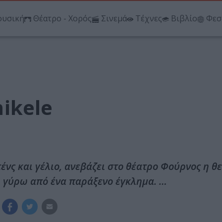
υσική
Θέατρο - Χορός
Σινεμά
Τέχνες
Βιβλίο
Φεσ
ikele
ς και γέλιο, ανεβάζει στο θέατρο Φούρνος η θ
χή γύρω από ένα παράξενο έγκλημα. …