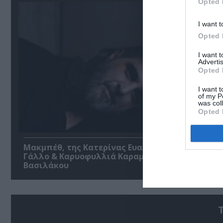
Opted 
I want t
Opted 
I want 
Advertis
Opted 
I want t
of my P
was col
Opted 
Μακμπέθ, της Κατερίνας Ευαγγελάτου με Γιώργ
Γάλλο & Καρυοφυλλιά Καραμπέτη στο Θέατρο
Βασιλάκου