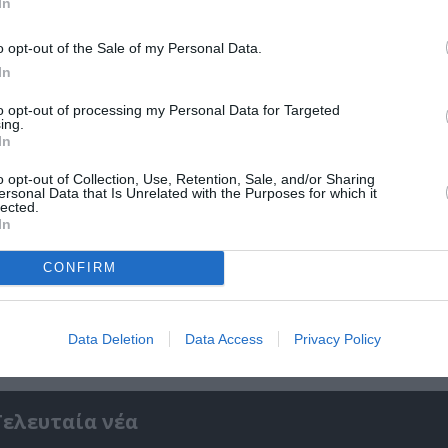
In
o opt-out of the Sale of my Personal Data.
In
to opt-out of processing my Personal Data for Targeted
ing.
In
o opt-out of Collection, Use, Retention, Sale, and/or Sharing
ersonal Data that Is Unrelated with the Purposes for which it
lected.
In
CONFIRM
ο
32οι Πλοές – Το Αίνιγμα της Εικόνας: Ομαδι
στο Ίδρυμα Π. & Μ. Κυδωνιέως
Data Deletion
Data Access
Privacy Policy
Τελευταία νέα