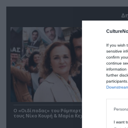
Δ
CultureNo
If you wish 
sensitive in
confirm you
continue se
information 
further disc
participants
Downstream 
Persona
O «Οιδίποδας» του Ρόμπερτ Άικ ξανά στη Στέγη
τους Νίκο Κουρή & Μαρία Κεχαγιόγλου
I want t