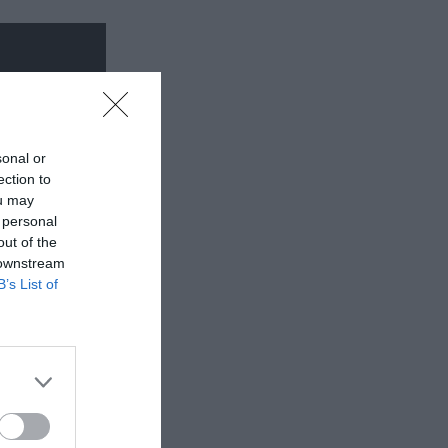
sonal or
ection to
ou may
 personal
out of the
 downstream
B’s List of
έα
θέατρο