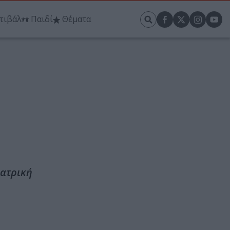
τιβάλ
Παιδί
Θέματα
εατρική