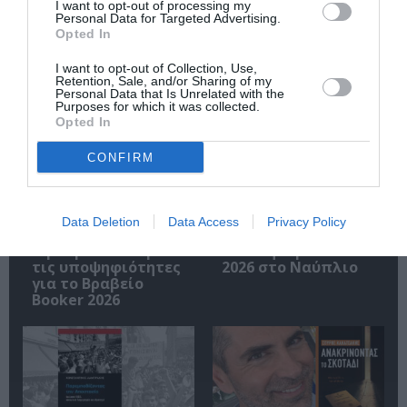
I want to opt-out of processing my
Personal Data for Targeted Advertising.
Opted In
I want to opt-out of Collection, Use,
Retention, Sale, and/or Sharing of my
Σχετικά Άρθρα
Personal Data that Is Unrelated with the
Purposes for which it was collected.
Opted In
CONFIRM
Data Deletion
Data Access
Privacy Policy
Η μακρά λίστα με
Έκθεση Βιβλίου
τις υποψηφιότητες
2026 στο Ναύπλιο
για το Βραβείο
Booker 2026