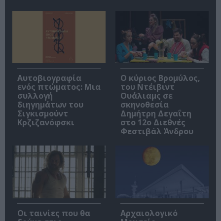
Αυτοβιογραφία
O κύριος Βρομύλος,
ενός πτώματος: Μια
του Ντέιβιντ
συλλογή
Ουάλιαμς σε
διηγημάτων του
σκηνοθεσία
Σιγκισμούντ
Δημήτρη Δεγαΐτη
Κρζιζανόφσκι
στο 12ο Διεθνές
Φεστιβάλ Άνδρου
Οι ταινίες που θα
Αρχαιολογικό