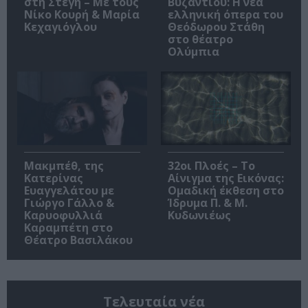
στη Στέγη – Με τους
Βυζαντίου: Η νέα
Νίκο Κουρή & Μαρία
ελληνική όπερα του
Κεχαγιόγλου
Θεόδωρου Στάθη
στο θέατρο
Ολύμπια
Μακμπέθ, της
32οι Πλοές – Το
Κατερίνας
Αίνιγμα της Εικόνας:
Ευαγγελάτου με
Ομαδική έκθεση στο
Γιώργο Γάλλο &
Ίδρυμα Π. & Μ.
Καρυοφυλλιά
Κυδωνιέως
Καραμπέτη στο
Θέατρο Βασιλάκου
Τελευταία νέα