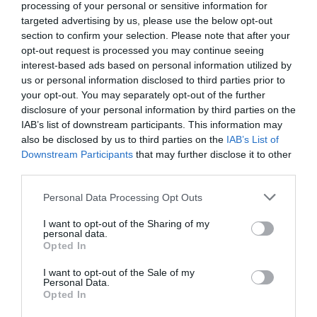
processing of your personal or sensitive information for
targeted advertising by us, please use the below opt-out
Δείτε όλα τα
τελευταία νέα
για την Τέχνη και τον
section to confirm your selection. Please note that after your
Πολιτισμό στο
Culturenow.gr
opt-out request is processed you may continue seeing
interest-based ads based on personal information utilized by
Νέοι Διαγωνισμοί
❯
us or personal information disclosed to third parties prior to
your opt-out. You may separately opt-out of the further
disclosure of your personal information by third parties on the
Tags
IAB’s list of downstream participants. This information may
also be disclosed by us to third parties on the
IAB’s List of
ΕΚΔΟΣΕΙΣ ΕΣΤΙΑ
Downstream Participants
that may further disclose it to other
third parties.
Newsletter
Personal Data Processing Opt Outs
Κάθε βδομάδα στο e-mail σας τα τελευταία νέα για
την Τέχνη και τον Πολιτισμό!
I want to opt-out of the Sharing of my
personal data.
Opted In
I want to opt-out of the Sale of my
Personal Data.
Opted In
Ακολουθήστε το Culturenow.gr