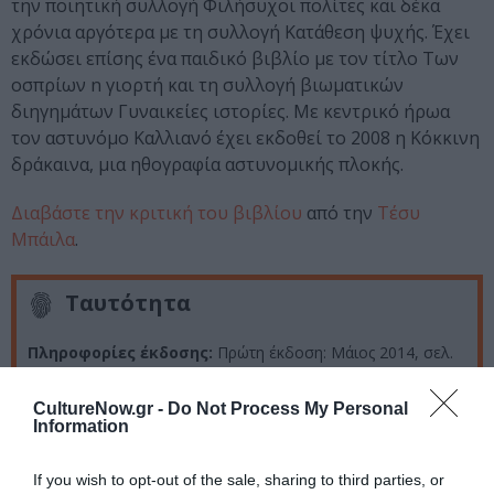
την ποιητική συλλογή Φιλήσυχοι πολίτες και δέκα
χρόνια αργότερα με τη συλλογή Κατάθεση ψυχής. Έχει
εκδώσει επίσης ένα παιδικό βιβλίο με τον τίτλο Των
οσπρίων n γιορτή και τη συλλογή βιωματικών
διηγημάτων Γυναικείες ιστορίες. Με κεντρικό ήρωα
τον αστυνόμο Καλλιανό έχει εκδοθεί το 2008 η Κόκκινη
δράκαινα, μια ηθογραφία αστυνομικής πλοκής.
Διαβάστε την κριτική του βιβλίου
από την
Τέσυ
Μπάιλα
.
Ταυτότητα
Πληροφορίες έκδοσης:
Πρώτη έκδοση: Μάιος 2014, σελ.
180, 13×20.5, τιμή: 14 ευρώ, ISBN: 978-960-05-1603-6
CultureNow.gr -
Do Not Process My Personal
Information
Ακολουθήστε το Culturenow.gr στο
Google News
και
If you wish to opt-out of the sale, sharing to third parties, or
μάθετε πρώτοι όλες τις ειδήσεις