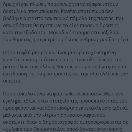
όμως είχαν πλυθεί, προφανώς για να εξαφανιστούν
δακτυλικά αποτυπώματα. Κανένα αποτύπωμα δεν
βρέθηκε ούτε στο εσωτερικό πόμολο της πόρτας, που
οπωσδήποτε θα πρέπει να το είχε πιάσει ο δράστης
κατά την έξοδό του. Μοναδικό εύρημα στο μαξιλάρι
του θύματος, μια μετρίου μήκους ανδρική γκρίζα τρίχα.
Πόσο τυφλή μπορεί να είναι μια ερωτοχτυπημένη
γυναίκα, ακόμη κι όταν η απάτη είναι ολοφάνερη στα
μάτια όλων των άλλων; Και έως πού μπορεί να φτάσει η
αντίδρασή της, παρασύροντας και την ίδια αλλά και τον
υπαίτιο;
Πόσο εύκολο είναι να φορτωθεί σε κάποιον αθώο ένα
έγκλημα, ιδίως όταν στοιχεία της προσωπικότητάς του
προσφέρονται για αβανταδόρικη εκμετάλλευση; Ειδικά,
μάλιστα, από την κίτρινη δημοσιογραφία που
σκοτώνει, όταν ο δημοσιογράφος αυτοαναγορεύεται σε
«φύλακα των Θερμοπυλών» αποδίδοντας στον εαυτό