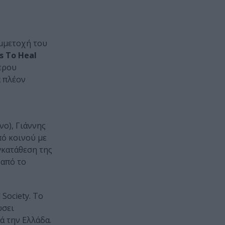
υμμετοχή του
 To Heal
θερου
α πλέον
νο), Γιάννης
πό κοινού με
γκατάθεση της
(από το
Society. Το
ώσει
ά την Ελλάδα.