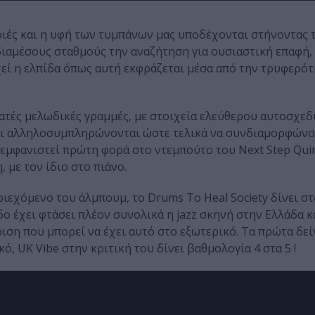
οιές και η υφή των τυμπάνων μας υποδέχονται στήνοντας τ
διαμέσους σταθμούς την αναζήτηση για ουσιαστική επαφή, 
χεί η ελπίδα όπως αυτή εκφράζεται μέσα από την τρυφερότ
ατές μελωδικές γραμμές, με στοιχεία ελεύθερου αυτοσχεδ
και αλληλοσυμπληρώνονται ώστε τελικά να συνδιαμορφώνο
ε εμφανιστεί πρώτη φορά στο ντεμπούτο του Next Step Quin
 με τον ίδιο στο πιάνο.
εχόμενο του άλμπουμ, το Drums To Heal Society δίνει σ
 έχει φτάσει πλέον συνολικά η jazz σκηνή στην Ελλάδα κ
ση που μπορεί να έχει αυτό στο εξωτερικό. Τα πρώτα δεί
, UK Vibe στην κριτική του δίνει βαθμολογία 4 στα 5 !