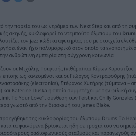
ό την πορεία του ως ντράμερ των Next Step και από τη σ
ικής σκηνής, κυκλοφορεί το ντεμπούτο άλμπουμ του
Drums
λουτίζει τον jazz κώδικα αφετηρίας του με στοιχεία ελεύ
ουργήσει έναν ήχο πολυμορφικό στον οποίο τα ενοποιημέν
 την ανθρώπινη εμπειρία στη σύγχρονη κοινωνία.
ίζουν οι Μιχάλης Τσιφτσής (κιθάρα) και Κίμων Καρούτζος
 επίσης ως καλεσμένοι και οι Γιώργος Κοντραφούρης (πιά
Αναστασάκης (electronics), Στέφανος Χυτήρης (τύμπανα – α
και Katerine Duska η οποία συμμετέχει με την φιλική συ
it To Your Love” , σύνθεση των Feist και Chilly Gonzales 
ύτερα γνωστό από την διασκευή του James Blake.
le προηγήθηκε της κυκλοφορίας του άλμπουμ Drums To Heal 
κατά τα φαινόμενα βρίσκεται ήδη σε τροχιά του να σημει
ερισσότερους ραδιοφωνικούς σταθμούς και παραγωγούς αν