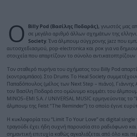
Ο
Billy Pod (Βασίλης Ποδαράς),
γνωστός μας απ
σε μεγάλο αριθμό άλλων σχημάτων της ελλην
Society
. Ένα άλμπουμ σύγχρονης jazz που εμπ
αυτοσχεδιασμού, pop-electronica και ροκ για να δημι
στοιχεία που απαρτίζουν το σύνολο αντικατοπτρίζουν
Τον σταθερό πυρήνα του σχήματος του Billy Pod απαρτ
(κοντραμπάσο). Στο Drums To Heal Society συμμετέχουν
Παπαδόπουλος (μέλος των Next Step – πιάνο), Γιάννης 
τον Βασίλη Ποδαρά στο ομώνυμο κομμάτι του άλμπουμ) 
MINOS–EMI S.A. / UNIVERSAL MUSIC ερμηνεύοντας το “Lim
άλμπουμ της Feist “The Reminder”) το οποίο έγινε ευρ
Η κυκλοφορία του “Limit To Your Love” σε digital sing
τραγούδι έχει ήδη συχνή παρουσία στο ραδιόφωνο και 
σημαντική επιτυχία καθώς αγκαλιάζεται από όλο και π