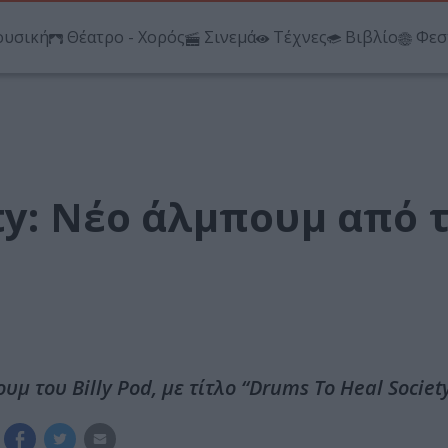
υσική
Θέατρο - Χορός
Σινεμά
Τέχνες
Βιβλίο
Φεσ
ty: Νέο άλμπουμ από 
μ του Billy Pod, με τίτλο “Drums To Heal Society