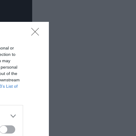
sonal or
ection to
ou may
 personal
out of the
 downstream
B’s List of