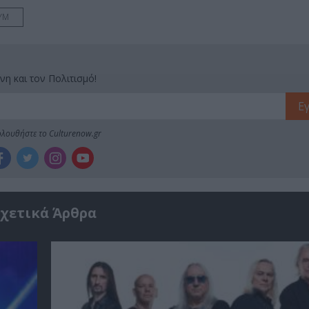
ΥΜ
νη και τον Πολιτισμό!
λουθήστε το Culturenow.gr
χετικά Άρθρα