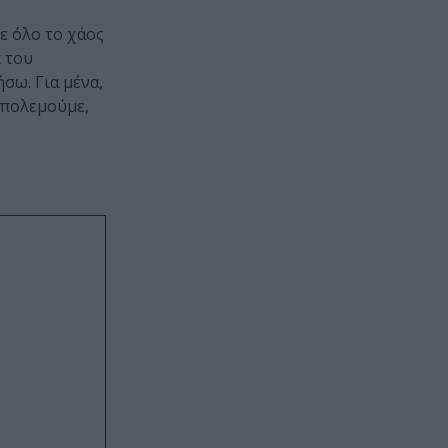
ε όλο το χάος
t του
σω. Για μένα,
, πολεμούμε,