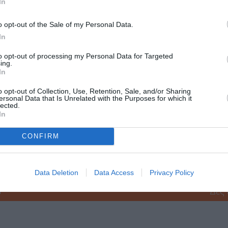
In
o opt-out of the Sale of my Personal Data.
In
to opt-out of processing my Personal Data for Targeted
 Katerine Duska
ing.
In
o opt-out of Collection, Use, Retention, Sale, and/or Sharing
ersonal Data that Is Unrelated with the Purposes for which it
lected.
In
CONFIRM
μάθετε πρώτοι όλες τις ειδήσεις
ολιτισμό στο
Culturenow.gr
Data Deletion
Data Access
Privacy Policy
r
Δες