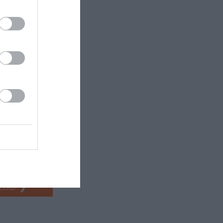
 εδώ!
❯