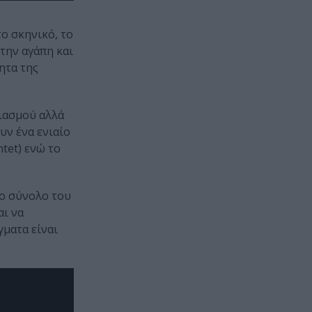
ο σκηνικό, το
την αγάπη και
ητα της
ιασμού αλλά
υν ένα ενιαίο
tet) ενώ το
το σύνολο του
αι να
γματα είναι