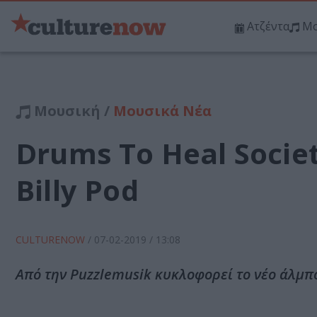
Ατζέντα
Μο
Μουσική /
Μουσικά Νέα
Drums To Heal Socie
Billy Pod
CULTURENOW
/
07-02-2019
/ 13:08
Από την Puzzlemusik κυκλοφορεί το νέο άλμπου