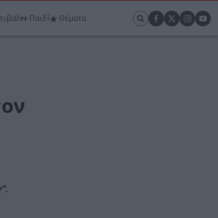
τιβάλ
Παιδί
Θέματα
τον
”.