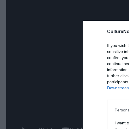
CultureNo
If you wish 
sensitive in
confirm you
continue se
information 
further disc
participants
Downstream 
Persona
I want t