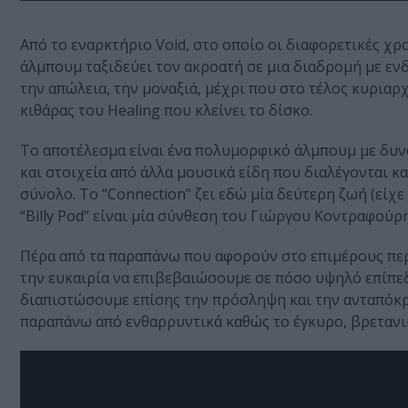
Από το εναρκτήριο Void, στο οποίο οι διαφορετικές χρ
άλμπουμ ταξιδεύει τον ακροατή σε μια διαδρομή με εν
την απώλεια, την μοναξιά, μέχρι που στο τέλος κυριαρ
κιθάρας του Healing που κλείνει το δίσκο.
Το αποτέλεσμα είναι ένα πολυμορφικό άλμπουμ με δυν
και στοιχεία από άλλα μουσικά είδη που διαλέγονται 
σύνολο. Το “Connection” ζει εδώ μία δεύτερη ζωή (είχ
“Billy Pod” είναι μία σύνθεση του Γιώργου Κοντραφούρη,
Πέρα από τα παραπάνω που αφορούν στο επιμέρους περι
την ευκαιρία να επιβεβαιώσουμε σε πόσο υψηλό επίπεδο
διαπιστώσουμε επίσης την πρόσληψη και την ανταπόκρι
παραπάνω από ενθαρρυντικά καθώς το έγκυρο, βρετανικό