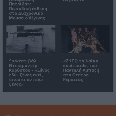
Πατρίδα»:
Περιοδική έκθεση
στο Διαχρονικό
Μουσείο Αίγινας
9ο Φεστιβάλ
«ΖΗΤΩ τα λαϊκά
Ντοκιμαντέρ
κορίτσια!», του
Καρύστου – «Ξένος
Παντελή Αμπαζή
εδώ, ξένος εκεί,
στο Θέατρο
όπου κι αν πάω
Ρεματιάς
ξένος»