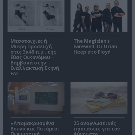
Μεσοτοιχίες ή
The Magician’s
Μικρή Προσευχή
Farewell: Οι Uriah
στις 3κ46 π.μ., της
Heep στο Floyd
Εύας Οικονόμου –
Βαμβακά στην
Εναλλακτική Σκηνή
ΕΛΣ
«Απομακρυσμένα
25 αναγνωστικές
Βουνά και Ποτάμια:
προτάσεις για τον
Πνευματική
Αύγουστο