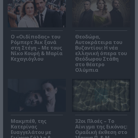
O «Οιδίποδας» του
Θεοδώρα,
Ρόμπερτ Άικ ξανά
Αυτοκράτειρα του
στη Στέγη – Με τους
Βυζαντίου: Η νέα
Νίκο Κουρή & Μαρία
ελληνική όπερα του
Κεχαγιόγλου
Θεόδωρου Στάθη
στο θέατρο
Ολύμπια
Μακμπέθ, της
32οι Πλοές – Το
Κατερίνας
Αίνιγμα της Εικόνας:
Ευαγγελάτου με
Ομαδική έκθεση στο
Γιώργο Γάλλο &
Ίδρυμα Π. & Μ.