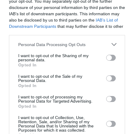
your opt-out. You may separately opt-out of the further
την Τέχνη και τον Πολιτισμό!
disclosure of your personal information by third parties on the
IAB’s list of downstream participants. This information may
also be disclosed by us to third parties on the
IAB’s List of
Downstream Participants
that may further disclose it to other
third parties.
Ακολουθήστε το Culturenow.gr
Personal Data Processing Opt Outs
I want to opt-out of the Sharing of my
personal data.
Opted In
Σχετικά Άρθρα
I want to opt-out of the Sale of my
Personal Data.
Opted In
I want to opt-out of processing my
Personal Data for Targeted Advertising.
Opted In
I want to opt-out of Collection, Use,
Retention, Sale, and/or Sharing of my
Personal Data that Is Unrelated with the
Mania The Abba
The Magician’s
Purposes for which it was collected.
Tribute: Μια
Farewell: Οι Uriah