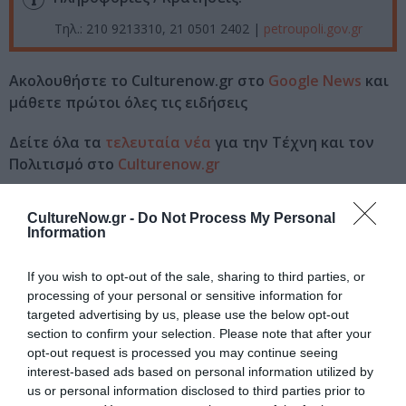
Τηλ.: 210 9213310, 21 0501 2402 |
petroupoli.gov.gr
Ακολουθήστε το Culturenow.gr στο
Google News
και
μάθετε πρώτοι όλες τις ειδήσεις
Δείτε όλα τα
τελευταία νέα
για την Τέχνη και τον
Πολιτισμό στο
Culturenow.gr
Νέοι Διαγωνισμοί
❯
CultureNow.gr -
Do Not Process My Personal
Information
Tags
If you wish to opt-out of the sale, sharing to third parties, or
ΓΙΑΝΝΗΣ ΠΑΡΙΟΣ
ΕΝΤΕΧΝΟ - ΛΑΪΚΟ - ΠΑΡΑΔΟΣΙΑΚΗ
processing of your personal or sensitive information for
targeted advertising by us, please use the below opt-out
ΚΑΛΟΚΑΙΡΙΝΕΣ ΣΥΝΑΥΛΙΕΣ
ΣΥΝΑΥΛΙΕΣ 2023
section to confirm your selection. Please note that after your
opt-out request is processed you may continue seeing
Newsletter
interest-based ads based on personal information utilized by
us or personal information disclosed to third parties prior to
Κάθε βδομάδα στο e-mail σας τα τελευταία νέα για