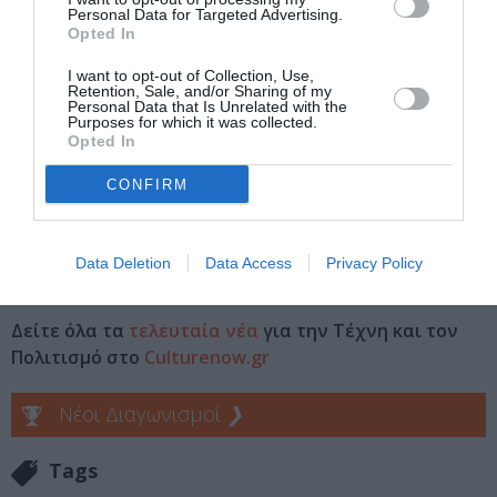
07/02/2019
25/02/2019
Personal Data for Targeted Advertising.
Από:
Εως:
Opted In
Τοποθεσία:
I want to opt-out of Collection, Use,
Retention, Sale, and/or Sharing of my
Personal Data that Is Unrelated with the
Πάτρα, Θεσσαλονίκη, Ιωάννινα
Purposes for which it was collected.
Opted In
Πληροφορίες / Κρατήσεις:
CONFIRM
resrationetwork.gr
Ακολουθήστε το Culturenow.gr στο
Google News
και
Data Deletion
Data Access
Privacy Policy
μάθετε πρώτοι όλες τις ειδήσεις
Δείτε όλα τα
τελευταία νέα
για την Τέχνη και τον
Πολιτισμό στο
Culturenow.gr
Νέοι Διαγωνισμοί
❯
Tags