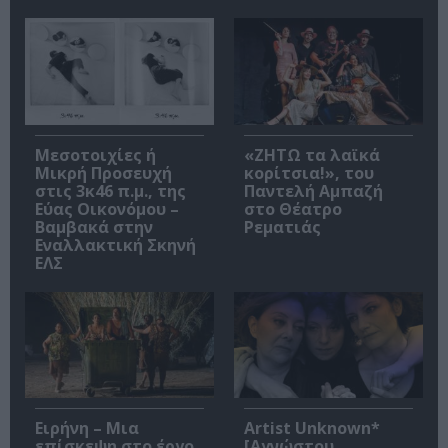
Μεσοτοιχίες ή
«ΖΗΤΩ τα λαϊκά
Μικρή Προσευχή
κορίτσια!», του
στις 3κ46 π.μ., της
Παντελή Αμπαζή
Εύας Οικονόμου –
στο Θέατρο
Βαμβακά στην
Ρεματιάς
Εναλλακτική Σκηνή
ΕΛΣ
Ειρήνη – Μια
Artist Unknown*
επίσκεψη στο έργο
[Αγνώστου