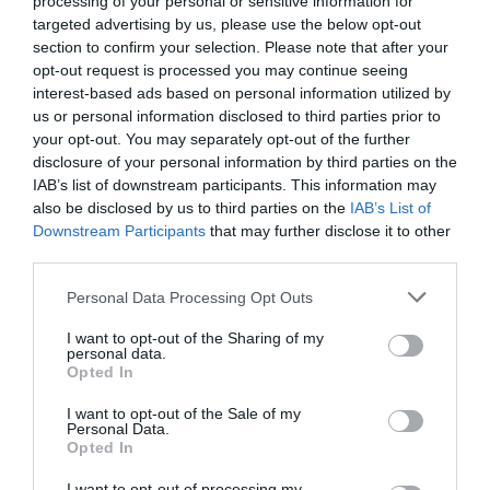
processing of your personal or sensitive information for
(στην ticketservices.gr, στα εκδοτήρια Μεγάρου
targeted advertising by us, please use the below opt-out
Μουσικής, εκδοτήρια πλατείας Αριστοτέλους, www.tch.gr).
section to confirm your selection. Please note that after your
Πληροφορίες: 2310 895938-9, www.tch.gr.
opt-out request is processed you may continue seeing
interest-based ads based on personal information utilized by
ΙΩΑΝΝΙΝΑ
us or personal information disclosed to third parties prior to
your opt-out. You may separately opt-out of the further
Ημέρες παραστάσεων:
Σάββατο 23 – Δευτέρα 25
disclosure of your personal information by third parties on the
Φεβρουαρίου 2019
IAB’s list of downstream participants. This information may
Διάρκεια:
120 λεπτά
also be disclosed by us to third parties on the
IAB’s List of
Χώρος:
Αίθουσα Β. Πυρσινέλλας
Downstream Participants
that may further disclose it to other
Υπεύθυνη υποδοχής παραγωγών:
κ. Μαρία Βλάχου
third parties.
6948002880
Προπώληση:
Η προπώληση ξεκινάει από 7 Ιανουαρίου στo
Personal Data Processing Opt Outs
Ταμείο Πνευματικού Κέντρου Δήμου Ιωαννιτών και στην
I want to opt-out of the Sharing of my
ticketservices.gr.
personal data.
Opted In
Ταυτότητα Εκδήλωσης
I want to opt-out of the Sale of my
Personal Data.
Opted In
Ημερομηνία:
I want to opt-out of processing my