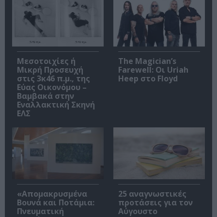
Μεσοτοιχίες ή
The Magician’s
Μικρή Προσευχή
Farewell: Οι Uriah
στις 3κ46 π.μ., της
Heep στο Floyd
Εύας Οικονόμου –
Βαμβακά στην
Εναλλακτική Σκηνή
ΕΛΣ
«Απομακρυσμένα
25 αναγνωστικές
Βουνά και Ποτάμια:
προτάσεις για τον
Πνευματική
Αύγουστο