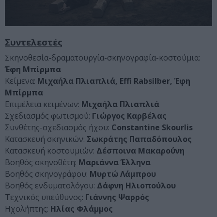
Συντελεστές
Σκηνοθεσία-δραματουργία-σκηνογραφία-κοστούμια:
Έφη Μπίρμπα
Κείμενα:
Μιχαήλα Πλιαπλιά
, Effi Rabsilber,
Έφη
Μπίρμπα
Επιμέλεια κειμένων:
Μιχαήλα Πλιαπλιά
Σχεδιασμός φωτισμού:
Γιώργος Καρβέλας
Συνθέτης-σχεδιασμός ήχου:
Constantine
Skourlis
Κατασκευή σκηνικών:
Σωκράτης Παπαδόπουλος
Κατασκευή κοστουμιών:
Δέσποινα Μακαρούνη
Βοηθός σκηνοθέτη:
Μαριάννα Έλληνα
Βοηθός σκηνογράφου:
Μυρτώ Λάμπρου
Βοηθός ενδυματολόγου:
Δάφνη Ηλιοπούλου
Τεχνικός υπεύθυνος:
Γιάννης Ψαρρός
Ηχολήπτης:
Ηλίας Φλάμμος