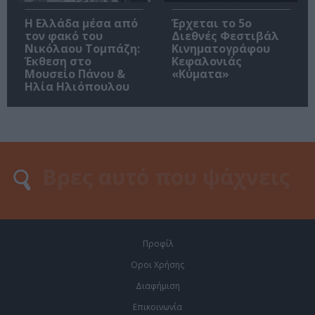
Η Ελλάδα μέσα από
Έρχεται το 5ο
τον φακό του
Διεθνές Φεστιβάλ
Νικόλαου Τομπάζη:
Κινηματογράφου
Έκθεση στο
Κεφαλονιάς
Μουσείο Πάνου &
«Κύματα»
Ηλία Ηλιόπουλου
Προφίλ
Οροι Χρήσης
Διαφήμιση
Επικοινωνία