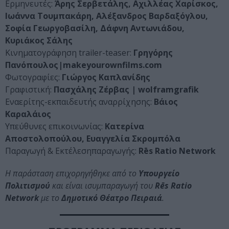
Ερμηνευτές:
Άρης Σερβετάλης
,
Αχιλλέας Χαρίσκος
,
Ιωάννα Τουμπακάρη
, Αλέξανδρος Βαρδαξόγλου,
Σοφία Γεωργοβασίλη, Δάφνη Αντωνιάδου,
Κυριάκος Σάλης
Κινηματογράφηση trailer-teaser:
Γρηγόρης
Πανόπουλος|makeyourownfilms
.com
Φωτογραφίες:
Γιώργος Καπλανίδης
Γραφιστική:
Πασχάλης Ζέρβας |
wolframgrafik
Εναερίτης-εκπαιδευτής αναρρίχησης:
Βάιος
Καραλάιος
Υπεύθυνες επικοινωνίας:
Κατερίνα
Αποστολοπούλου, Ευαγγελία Σκρομπόλα
Παραγωγή & Εκτέλεσηπαραγωγής:
R
ēs
Ratio
Network
Η παράσταση επιχορηγήθηκε από το
Υπουργείο
Πολιτισμού
και είναι ισυμπαραγωγή του
R
ēs
Ratio
Network
με το
Δημοτικό Θέατρο Πειραιά
.