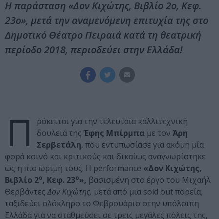
Η παράσταση «Δον Κιχώτης, Βιβλίο 2ο, Κεφ.
23ο», μετά την αναμενόμενη επιτυχία της στο
Δημοτικό Θέατρο Πειραιά κατά τη θεατρική
περίοδο 2018, περιοδεύει στην Ελλάδα!
Π
ρόκειται για την τελευταία καλλιτεχνική
δουλειά της
Έφης Μπίρμπα
με τον
Άρη
Σερβετάλη
, που εντυπωσίασε για ακόμη μία
φορά κοινό και κριτικούς και δικαίως αναγνωρίστηκε
ως η πιο ώριμη τους. Η performance
«Δον Κιχώτης,
ο
ο
Βιβλίο 2
, Κεφ. 23
»,
βασισμένη στο έργο του Μιχαήλ
Θερβάντες
Δον Κιχώτης,
μετά από μια sold out πορεία,
ταξιδεύει ολόκληρο το Φεβρουάριο στην υπόλοιπη
Ελλάδα για να σταθμεύσει σε τρεις μεγάλες πόλεις της,