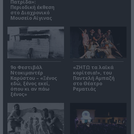
Πατρίδα»:
Περιοδική έκθεση
στο Διαχρονικό
Μουσείο Αίγινας
9ο Φεστιβάλ
«ΖΗΤΩ τα λαϊκά
Ντοκιμαντέρ
κορίτσια!», του
Καρύστου – «Ξένος
Παντελή Αμπαζή
εδώ, ξένος εκεί,
στο Θέατρο
όπου κι αν πάω
Ρεματιάς
ξένος»