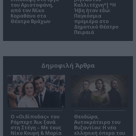
του Αριστοφάνη,
Καλλιτέχνη*] *Η
από τον Νίκο
Ήβη ήταν εδώ:
Καραθάνο στο
Παγκόσμια
Θέατρο Βράχων
πρεμιέρα στο
Δημοτικό Θέατρο
Πειραιά
Δημοφιλή Άρθρα
O «Οιδίποδας» του
Θεοδώρα,
Ρόμπερτ Άικ ξανά
Αυτοκράτειρα του
στη Στέγη – Με τους
Βυζαντίου: Η νέα
Νίκο Κουρή & Μαρία
ελληνική όπερα του