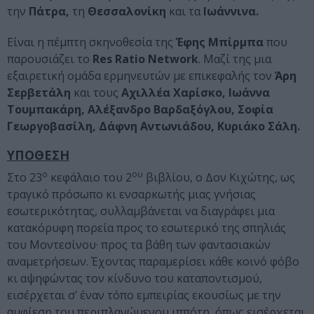
την
Πάτρα,
τη
Θεσσαλονίκη
και τα
Ιωάννινα.
Είναι η πέμπτη σκηνοθεσία της
Έφης Μπίρμπα
που
παρουσιάζει το
Res
Ratio
Network
. Μαζί της μια
εξαιρετική ομάδα ερμηνευτών με επικεφαλής τον
Άρη
Σερβετάλη
και τους
Αχιλλέα Χαρίσκο
,
Ιωάννα
Τουμπακάρη
,
Αλέξανδρο Βαρδαξόγλου,
Σοφία
Γεωργοβασίλη, Δάφνη Αντωνιάδου, Κυριάκο Σάλη
.
ΥΠΟΘΕΣΗ
ο
ου
Στο 23
κεφάλαιο του 2
βιβλίου, ο Δον Κιχώτης, ως
τραγικό πρόσωπο κι ενσαρκωτής μιας γνήσιας
εσωτερικότητας, συλλαμβάνεται να διαγράφει μια
κατακόρυφη πορεία προς το εσωτερικό της σπηλιάς
του Μοντεσίνου· προς τα βάθη των φαντασιακών
αναμετρήσεων. Έχοντας παραμερίσει κάθε κοινό φόβο
κι αψηφώντας τον κίνδυνο του καταποντισμού,
εισέρχεται σ’ έναν τόπο εμπειρίας εκουσίως με την
αμφίεση του περιπλανώμενου ιππότη, όπως εισέρχεται