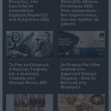
Άλκηστις, του
Φεστιβάλ Αθηνών
Ευριπίδη σε
Επιδαύρου 2026:
σκηνοθεσία
Ένας προορισμός –
Δημήτρη Καραντζά
δύο παραστάσεις
στα Αισχύλεια 2026
που δεν πρέπει να
χάσετε
Το Ροκ το Ελληνικό:
3o Piraeus Port Film
Ο Κώστας Τουρνάς
Festival στο
και ο Διονύσης
Δημοτικό Θέατρο
Τσακνής στο
Πειραιά – Από τη
Θέατρο Άλσος ΔΕΗ
Βαλτική στη
Μεσόγειο