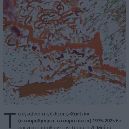
Τ
α εγκαίνια της έκθεσης
«Xαrtιά»
(σταυροδρόμια, σταυροτόπια) 1975-202
5 θα
πραγματοποιηθούν την Τετάρτη 20 Μαΐου,