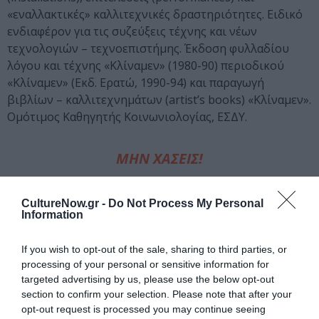
«εναλλακτικές» καλλιτεχνικές δραστηριότητες. Ειδικό
ενδιαφέρον για τις συζεύξεις τέχνης και νέων
τεχνολογιών – τεχνοεπιστήμης. Έκδοση φυλλαδίου
λόγου και τέχνης «Κλίναμεν» (1980-90) περιοδικού
«Κλίναμεν» (Εκδ. Ερατώ, 1990-94) και παραγωγή
βιβλίων – καλλιτεχνημάτων (artist’s books) «Κλίναμεν».
Ομότιμος Καθηγητής Κοινωνιολογίας, ΕΣΔΥ.
ΜΗΝ ΧΑΣΕΙΣ!
Μέτοικοι – Μετάβαση,
CultureNow.gr -
Do Not Process My Personal
Ενσωμάτωση, Δημιουργία:
Information
Ομαδική έκθεση στην
Πινακοθήκη Κυκλάδων
If you wish to opt-out of the sale, sharing to third parties, or
processing of your personal or sensitive information for
targeted advertising by us, please use the below opt-out
South by Southeast: «Προς-
section to confirm your selection. Please note that after your
Ανατολίζοντας τη Συλλογή»
opt-out request is processed you may continue seeing
του ΕΜΣΤ