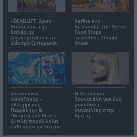
«DEADLIFT. Άρση
Rafina and
θανάτου», της
Artemida: The Greek
Βαλέριας
Food Stops
Δημητριάδου στο
Travellers Should
Θέατρο Εμπορικόν
Know
Απόστολος
Η Ελεωνόρα
Χαντζαράς –
Ζουγανέλη για δύο
«Κλεμμένος
μοναδικές
Πειρατής» &
συναυλίες στην
“Beauty and Blue”:
Κρήτη
Διπλή παράλληλη
έκθεση στην Πάτμο