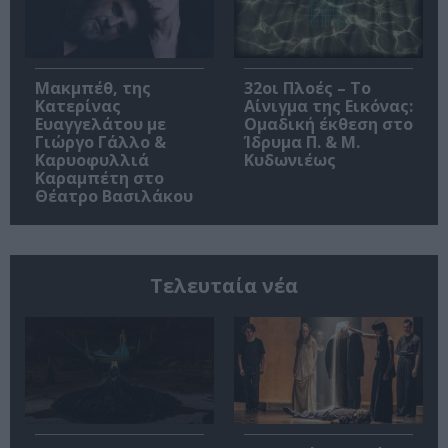
Μακμπέθ, της
32οι Πλοές – Το
Κατερίνας
Αίνιγμα της Εικόνας:
Ευαγγελάτου με
Ομαδική έκθεση στο
Γιώργο Γάλλο &
Ίδρυμα Π. & Μ.
Καρυοφυλλιά
Κυδωνιέως
Καραμπέτη στο
Θέατρο Βασιλάκου
Τελευταία νέα