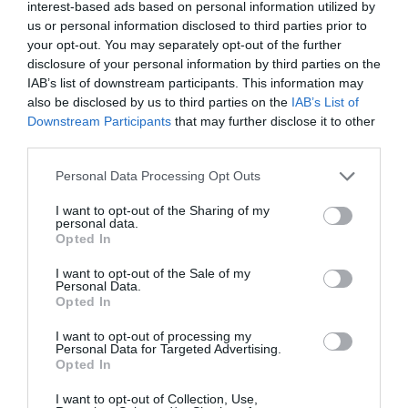
interest-based ads based on personal information utilized by
us or personal information disclosed to third parties prior to
your opt-out. You may separately opt-out of the further
disclosure of your personal information by third parties on the
Φωτογράφιση έργων:
Γιώργος Τσούτσουρας
IAB’s list of downstream participants. This information may
also be disclosed by us to third parties on the
IAB’s List of
Κεντρική εικόνα θέματος: Νο.51.1 – Χειρο(α)νομίες IV –
Downstream Participants
that may further disclose it to other
Παστέλ – 1987
third parties.
Personal Data Processing Opt Outs
Ταυτότητα Εκδήλωσης
I want to opt-out of the Sharing of my
personal data.
Ημερομηνία:
Opted In
20/05/2026
13/06/2026
Από:
Εως:
I want to opt-out of the Sale of my
Personal Data.
Εγκαίνια: Τετάρτη 20 Μαΐου 2026, 19:00-22:00
Opted In
Ώρες λειτουργίας: Τρίτη: 17:00–21:00 | Πέμπτη &
Παρασκευή: 12:00–20:00 | Σάββατο: 11:00–15:00 |
I want to opt-out of processing my
Κυριακή, Δευτέρα, Τετάρτη κατόπιν ραντεβού
Personal Data for Targeted Advertising.
Opted In
Τοποθεσία:
I want to opt-out of Collection, Use,