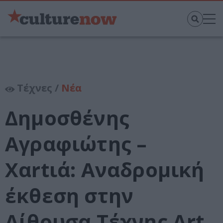
Τέχνες /
Νέα
Δημοσθένης
Αγραφιώτης –
Xαrtιά: Αναδρομική
έκθεση στην
Αίθουσα Τέχνης Art