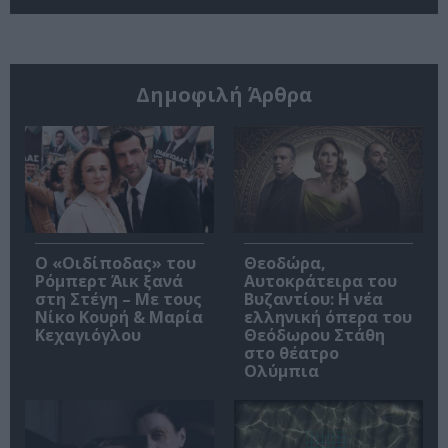
Δημοφιλή Άρθρα
O «Οιδίποδας» του
Θεοδώρα,
Ρόμπερτ Άικ ξανά
Αυτοκράτειρα του
στη Στέγη – Με τους
Βυζαντίου: Η νέα
Νίκο Κουρή & Μαρία
ελληνική όπερα του
Κεχαγιόγλου
Θεόδωρου Στάθη
στο θέατρο
Ολύμπια