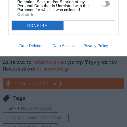
Retention, Sale, and/or Sharing of my
Personal Data that Is Unrelated with the
Purposes for which it was collected.
Opted In
CONFIRM
Ακολουθήστε το Culturenow.gr στο
Google News
και
Data Deletion
Data Access
Privacy Policy
μάθετε πρώτοι όλες τις ειδήσεις
Δείτε όλα τα
τελευταία νέα
για την Τέχνη και τον
Πολιτισμό στο
Culturenow.gr
Νέοι Διαγωνισμοί
❯
Tags
ΔΗΜΗΤΡΗΣ ΖΕΡΒΟΥΔΑΚΗΣ
ΕΝΤΕΧΝΟ - ΛΑΪΚΟ - ΠΑΡΑΔΟΣΙΑΚΗ