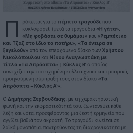
Π
ρόκειται για το
πέμπτο τραγούδι
που
κυκλοφορεί (μετά τα τραγούδια
«Η γάτα»,
«Μη φοβάσαι σε θυμάμαι»
κα
ι «Ρεμπέτικο
και Τζαζ στο ίδιο το ποτήρι», «Τα όνειρα σε
ξεγελούν»
από τον επερχόμενο δίσκο των
Χρήστου
Νικολόπουλου
και
Νίκου Αναγνωστάκη με
τίτλο «Τα Απρόοπτα»
| Κύκλος Β’
ο οποίος
συνεχίζει την επιτυχημένη καλλιτεχνικά και εμπορικά,
προηγούμενη σύμπραξή τους στον δίσκο
«Τα
Απρόοπτα – Κύκλος Α’».
Ο
Δημήτρης Ζερβουδάκης
, με τη χαρακτηριστική
φωνή και την εκφραστικότητά του, ζωντανεύει κάθε
λέξη και νότα, προσφέροντας μια ζεστή ερμηνεία που
αγγίζει βαθιά τον ακροατή. Το τραγούδι κινείται σε
λαϊκά μονοπάτια, παντρεύοντας τη διαχρονικότητα με