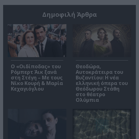
Δημοφιλή Άρθρα
O «Οιδίποδας» του
Θεοδώρα,
Ρόμπερτ Άικ ξανά
Αυτοκράτειρα του
στη Στέγη – Με τους
Βυζαντίου: Η νέα
Νίκο Κουρή & Μαρία
ελληνική όπερα του
Κεχαγιόγλου
Θεόδωρου Στάθη
στο θέατρο
Ολύμπια