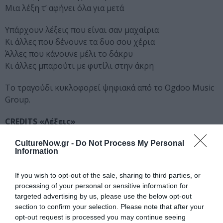
Mια λέξη τ’ αφήνει όλα για μετά
Υπάρχουν λέξεις που είναι σαν μαχαίρια
Κι άλλες που δένουνε τα δυο σου χέρια
Άλλες που κάνουνε μέλι το δάκρυ
Κι άλλες μπαρούτι με φυτίλι στην άκρη
Το τραγούδι κυκλοφορεί ψηφιακά από το Ogdoo Music
Group.
CREDITS «Λέξεις»
Ερμηνεία:
Δημήτρης Ζερβουδάκης
CultureNow.gr -
Do Not Process My Personal
Information
Μουσική:
Χρήστος Νικολόπουλος
Στίχοι:
Νίκος Αναγνωστάκης
If you wish to opt-out of the sale, sharing to third parties, or
Ενορχήστρωση:
Θύμιος Παπαδόπουλος
processing of your personal or sensitive information for
Έπαιξαν οι μουσικοί:
targeted advertising by us, please use the below opt-out
section to confirm your selection. Please note that after your
Ηρακλής Παχίδης
Τύμπανα
opt-out request is processed you may continue seeing