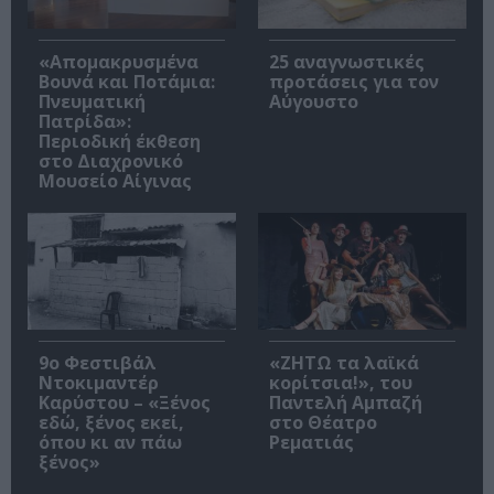
«Απομακρυσμένα
25 αναγνωστικές
Βουνά και Ποτάμια:
προτάσεις για τον
Πνευματική
Αύγουστο
Πατρίδα»:
Περιοδική έκθεση
στο Διαχρονικό
Μουσείο Αίγινας
9ο Φεστιβάλ
«ΖΗΤΩ τα λαϊκά
Ντοκιμαντέρ
κορίτσια!», του
Καρύστου – «Ξένος
Παντελή Αμπαζή
εδώ, ξένος εκεί,
στο Θέατρο
όπου κι αν πάω
Ρεματιάς
ξένος»