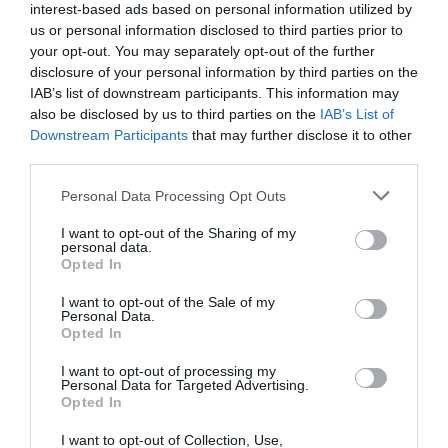
Νίκος Γύρας
Ηλεκτρικό μπάσσο, ακουστική
interest-based ads based on personal information utilized by
κιθάρα
us or personal information disclosed to third parties prior to
your opt-out. You may separately opt-out of the further
Άρης Κονιδάρης
Πιάνο
disclosure of your personal information by third parties on the
Χρήστος Νικολόπουλος
Μπουζούκια
IAB’s list of downstream participants. This information may
Θύμιος Παπαδόπουλος
πλήκτρα
also be disclosed by us to third parties on the
IAB’s List of
Downstream Participants
that may further disclose it to other
ΑΠΟ «ΤΑ ΑΠΡΟΟΠΤΑ» (ΚΥΚΛΟΣ Β’)
third parties.
Επιμέλεια Παραγωγής –
Δημήτρης Καρράς
Personal Data Processing Opt Outs
Παραγωγή:
OGDOO MUSIC GROUP
Ηχογράφηση – Μίξη – Mastering –
Σωτήρης
I want to opt-out of the Sharing of my
personal data.
Παπαδόπουλος Studio Stentor
Opted In
Music video – Cinematography:
Ήρα Δράκου
I want to opt-out of the Sale of my
Personal Data.
Opted In
I want to opt-out of processing my
Personal Data for Targeted Advertising.
Opted In
I want to opt-out of Collection, Use,