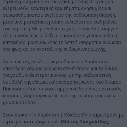
τη σύγχρονη μουσική έκφραση,με τους στίχους να
εξερευνούν εσωτερικά ερωτήματα, ανησυχίες και
συναισθήματα που αγγίζουν την ανθρώπινη ύπαρξη,
μέσα από μια αβίαστη λαϊκή μελωδία που καθηλώνει
τον ακροατή. Με μοναδική τέχνη, οι δυο δημιουργοί
εξερευνούν πώς οι λέξεις μπορούν να γίνουν όπλα ή
καταφύγιο, μαρτυρώντας τη λεπτή ισορροπία ανάμεσα
στο φως και το σκοτάδι της ανθρώπινης ψυχής.
Αν ο πρώτος κύκλος τραγουδιών «Τα Απρόοπτα»
αποτέλεσε γέφυρα ανάμεσα στο έντεχνο και το λαϊκό
τραγούδι, ο δεύτερος κύκλος, με την καθοριστική
συμβολή της εξαιρετικής ενορχήστρωσης του Θύμιου
Παπαδόπουλου, συνδέει αρμονικά δύο διαφορετικούς
κόσμους, δημιουργώντας από την ένωσή τους ένα νέο
μουσικό τοπίο.
Στον δίσκο «Τα Απρόοπτα | Κύκλος Β’» συμμετέχουν με
τη σειρά που ερμηνεύουν:
Μίλτος Πασχαλίδης,