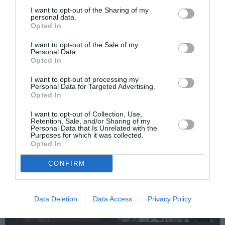
Newsletter
I want to opt-out of the Sharing of my
personal data.
Κάθε βδομάδα στο e-mail σας τα τελευταία νέα για
Opted In
την Τέχνη και τον Πολιτισμό!
I want to opt-out of the Sale of my
Personal Data.
Opted In
I want to opt-out of processing my
Personal Data for Targeted Advertising.
Ακολουθήστε το Culturenow.gr
Opted In
I want to opt-out of Collection, Use,
Retention, Sale, and/or Sharing of my
Personal Data that Is Unrelated with the
Purposes for which it was collected.
Opted In
Σχετικά Άρθρα
CONFIRM
Data Deletion
Data Access
Privacy Policy