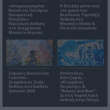
«Απομακρυσμένα
Η Ελλάδα μέσα από
Βουνά και Ποτάμια:
τον φακό του
Πνευματική
Νικόλαου Τομπάζη:
Πατρίδα»:
Έκθεση στο
Περιοδική έκθεση
Μουσείο Πάνου &
στο Διαχρονικό
Ηλία Ηλιόπουλου
Μουσείο Αίγινας
Σαρωνίς Βατικιώτη
Απόστολος
Γκάτσου –
Χαντζαράς –
Διαφάνειες Ζωής:
«Κλεμμένος
Έκθεση στο Katheti
Πειρατής» &
Summer 2026
“Beauty and Blue”:
Διπλή παράλληλη
έκθεση στην Πάτμο