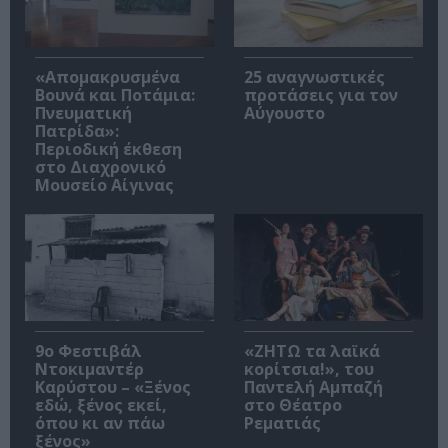
«Απομακρυσμένα
25 αναγνωστικές
Βουνά και Ποτάμια:
προτάσεις για τον
Πνευματική
Αύγουστο
Πατρίδα»:
Περιοδική έκθεση
στο Διαχρονικό
Μουσείο Αίγινας
9ο Φεστιβάλ
«ΖΗΤΩ τα λαϊκά
Ντοκιμαντέρ
κορίτσια!», του
Καρύστου – «Ξένος
Παντελή Αμπαζή
εδώ, ξένος εκεί,
στο Θέατρο
όπου κι αν πάω
Ρεματιάς
ξένος»