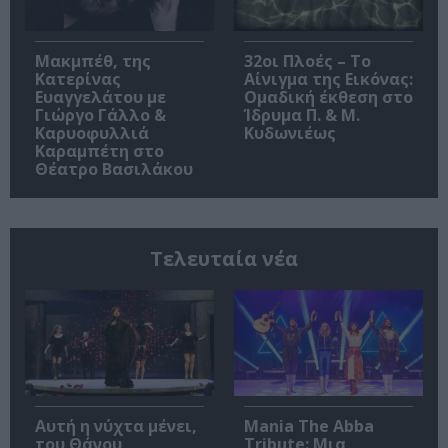
Μακμπέθ, της
32οι Πλοές – Το
Κατερίνας
Αίνιγμα της Εικόνας:
Ευαγγελάτου με
Ομαδική έκθεση στο
Γιώργο Γάλλο &
Ίδρυμα Π. & Μ.
Καρυοφυλλιά
Κυδωνιέως
Καραμπέτη στο
Θέατρο Βασιλάκου
Τελευταία νέα
Αυτή η νύχτα μένει,
Mania The Abba
του Θάνου
Tribute: Μια