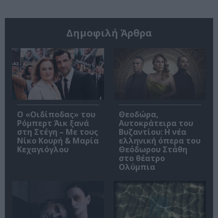
Δημοφιλή Άρθρα
O «Οιδίποδας» του
Θεοδώρα,
Ρόμπερτ Άικ ξανά
Αυτοκράτειρα του
στη Στέγη – Με τους
Βυζαντίου: Η νέα
Νίκο Κουρή & Μαρία
ελληνική όπερα του
Κεχαγιόγλου
Θεόδωρου Στάθη
στο θέατρο
Ολύμπια