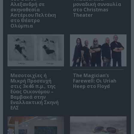
Αλεξανδρή σε
μοναδική συναυλία
σκηνοθεσία
στο Christmas
Αστέριου Πελτέκη
Theater
στο Θέατρο
Ολύμπια
Μεσοτοιχίες ή
The Magician’s
Μικρή Προσευχή
Farewell: Οι Uriah
στις 3κ46 π.μ., της
Heep στο Floyd
Εύας Οικονόμου –
Βαμβακά στην
Εναλλακτική Σκηνή
ΕΛΣ