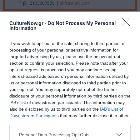
Τηλ.: 2103607598 |
ekfrasi-art.com
Ακολουθήστε το Culturenow.gr στο
Google News
και
CultureNow.gr -
Do Not Process My Personal
μάθετε πρώτοι όλες τις ειδήσεις
Information
Δείτε όλα τα
τελευταία νέα
για την Τέχνη και τον
If you wish to opt-out of the sale, sharing to third parties, or
Πολιτισμό στο
Culturenow.gr
processing of your personal or sensitive information for
targeted advertising by us, please use the below opt-out
section to confirm your selection. Please note that after your
Νέοι Διαγωνισμοί
❯
opt-out request is processed you may continue seeing
interest-based ads based on personal information utilized by
Tags
us or personal information disclosed to third parties prior to
your opt-out. You may separately opt-out of the further
VIDEO ART - INSTALLATIONS
disclosure of your personal information by third parties on the
IAB’s list of downstream participants. This information may
ΓΚΑΛΕΡΙ ΤΕΧΝΗΣ - ΑΙΘΟΥΣΕΣ ΤΕΧΝΗΣ
also be disclosed by us to third parties on the
IAB’s List of
ΓΛΥΠΤΙΚΗ - ΧΑΡΑΚΤΙΚΗ
ΔΩΡΕΑΝ ΕΚΔΗΛΩΣΕΙΣ
Downstream Participants
that may further disclose it to other
third parties.
ΕΙΚΑΣΤΙΚΕΣ ΕΚΘΕΣΕΙΣ
Personal Data Processing Opt Outs