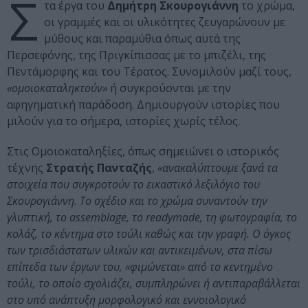
Σ
τα έργα του
Δημήτρη Σκουρογιάννη
το χρώμα,
οι γραμμές και οι υλικότητες ζευγαρώνουν με
μύθους και παραμύθια όπως αυτά της
Περσεφόνης, της Πριγκίπισσας με το μπιζέλι, της
Πεντάμορφης και του Τέρατος. Συνομιλούν μαζί τους,
«ομοιοκαταληκτούν»
ή συγκρούονται με την
αφηγηματική παράδοση. Δημιουργούν ιστορίες που
μιλούν για το σήμερα, ιστορίες χωρίς τέλος.
Στις Ομοιοκαταληξίες, όπως σημειώνει ο ιστορικός
τέχνης
Στρατής Πανταζής
,
«ανακαλύπτουμε ξανά τα
στοιχεία που συγκροτούν το εικαστικό λεξιλόγιο του
Σκουρογιάννη. Το σχέδιο και το χρώμα συναντούν την
γλυπτική, το assemblage, το readymade, τη φωτογραφία, το
κολάζ, το κέντημα στο τούλι καθώς και την γραφή. Ο όγκος
των τρισδιάστατων υλικών και αντικειμένων, στα πίσω
επίπεδα των έργων του, «φιμώνεται» από το κεντημένο
τούλι, το οποίο σχολιάζει, συμπληρώνει ή αντιπαραβάλλεται
στο υπό ανάπτυξη μορφολογικό και εννοιολογικό