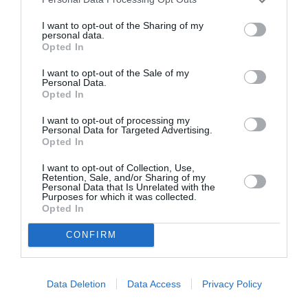
I want to opt-out of the Sharing of my
personal data.
Opted In
I want to opt-out of the Sale of my
Personal Data.
Opted In
Μακμπέθ, της
32οι Πλοές – Το
Κατερίνας
Αίνιγμα της Εικόνας:
I want to opt-out of processing my
Ευαγγελάτου με
Ομαδική έκθεση στο
Personal Data for Targeted Advertising.
Γιώργο Γάλλο &
Ίδρυμα Π. & Μ.
Opted In
Καρυοφυλλιά
Κυδωνιέως
Καραμπέτη στο
I want to opt-out of Collection, Use,
Θέατρο Βασιλάκου
Retention, Sale, and/or Sharing of my
Personal Data that Is Unrelated with the
Purposes for which it was collected.
Opted In
Τελευταία νέα
CONFIRM
Data Deletion
Data Access
Privacy Policy