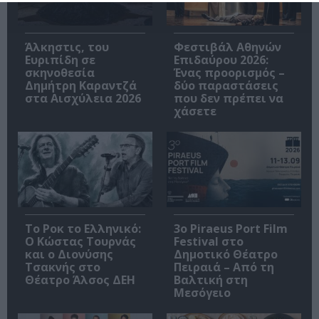
Άλκηστις, του
Φεστιβάλ Αθηνών
Ευριπίδη σε
Επιδαύρου 2026:
σκηνοθεσία
Ένας προορισμός –
Δημήτρη Καραντζά
δύο παραστάσεις
στα Αισχύλεια 2026
που δεν πρέπει να
χάσετε
Το Ροκ το Ελληνικό:
3o Piraeus Port Film
Ο Κώστας Τουρνάς
Festival στο
και ο Διονύσης
Δημοτικό Θέατρο
Τσακνής στο
Πειραιά – Από τη
Θέατρο Άλσος ΔΕΗ
Βαλτική στη
Μεσόγειο