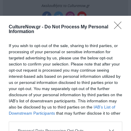
Ακολουθήστε το Culturenow.gr
CultureNow.gr -
Do Not Process My Personal
Information
Δημοφιλή Άρθρα
If you wish to opt-out of the sale, sharing to third parties, or
processing of your personal or sensitive information for
targeted advertising by us, please use the below opt-out
section to confirm your selection. Please note that after your
opt-out request is processed you may continue seeing
interest-based ads based on personal information utilized by
us or personal information disclosed to third parties prior to
your opt-out. You may separately opt-out of the further
O «Οιδίποδας» του
Θεοδώρα,
disclosure of your personal information by third parties on the
Ρόμπερτ Άικ ξανά
Αυτοκράτειρα του
IAB’s list of downstream participants. This information may
στη Στέγη – Με τους
Βυζαντίου: Η νέα
also be disclosed by us to third parties on the
IAB’s List of
Νίκο Κουρή & Μαρία
ελληνική όπερα του
Downstream Participants
that may further disclose it to other
Κεχαγιόγλου
Θεόδωρου Στάθη
third parties.
στο θέατρο
Ολύμπια
Personal Data Processing Opt Outs