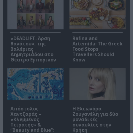
«DEADLIFT. Άρση
Rafina and
θανάτου», της
Artemida: The Greek
Βαλέριας
Food Stops
Δημητριάδου στο
Travellers Should
Θέατρο Εμπορικόν
Know
Απόστολος
Η Ελεωνόρα
Χαντζαράς –
Ζουγανέλη για δύο
«Κλεμμένος
μοναδικές
Πειρατής» &
συναυλίες στην
“Beauty and Blue”:
Κρήτη